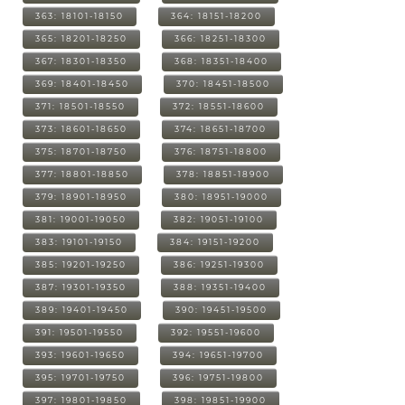
363: 18101-18150
364: 18151-18200
365: 18201-18250
366: 18251-18300
367: 18301-18350
368: 18351-18400
369: 18401-18450
370: 18451-18500
371: 18501-18550
372: 18551-18600
373: 18601-18650
374: 18651-18700
375: 18701-18750
376: 18751-18800
377: 18801-18850
378: 18851-18900
379: 18901-18950
380: 18951-19000
381: 19001-19050
382: 19051-19100
383: 19101-19150
384: 19151-19200
385: 19201-19250
386: 19251-19300
387: 19301-19350
388: 19351-19400
389: 19401-19450
390: 19451-19500
391: 19501-19550
392: 19551-19600
393: 19601-19650
394: 19651-19700
395: 19701-19750
396: 19751-19800
397: 19801-19850
398: 19851-19900