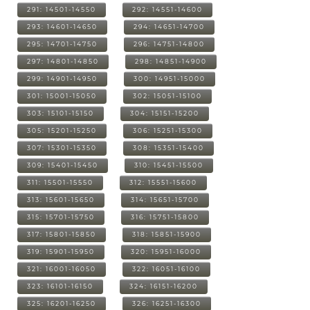
291: 14501-14550
292: 14551-14600
293: 14601-14650
294: 14651-14700
295: 14701-14750
296: 14751-14800
297: 14801-14850
298: 14851-14900
299: 14901-14950
300: 14951-15000
301: 15001-15050
302: 15051-15100
303: 15101-15150
304: 15151-15200
305: 15201-15250
306: 15251-15300
307: 15301-15350
308: 15351-15400
309: 15401-15450
310: 15451-15500
311: 15501-15550
312: 15551-15600
313: 15601-15650
314: 15651-15700
315: 15701-15750
316: 15751-15800
317: 15801-15850
318: 15851-15900
319: 15901-15950
320: 15951-16000
321: 16001-16050
322: 16051-16100
323: 16101-16150
324: 16151-16200
325: 16201-16250
326: 16251-16300