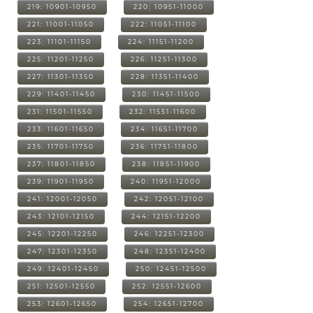
219: 10901-10950
220: 10951-11000
221: 11001-11050
222: 11051-11100
223: 11101-11150
224: 11151-11200
225: 11201-11250
226: 11251-11300
227: 11301-11350
228: 11351-11400
229: 11401-11450
230: 11451-11500
231: 11501-11550
232: 11551-11600
233: 11601-11650
234: 11651-11700
235: 11701-11750
236: 11751-11800
237: 11801-11850
238: 11851-11900
239: 11901-11950
240: 11951-12000
241: 12001-12050
242: 12051-12100
243: 12101-12150
244: 12151-12200
245: 12201-12250
246: 12251-12300
247: 12301-12350
248: 12351-12400
249: 12401-12450
250: 12451-12500
251: 12501-12550
252: 12551-12600
253: 12601-12650
254: 12651-12700