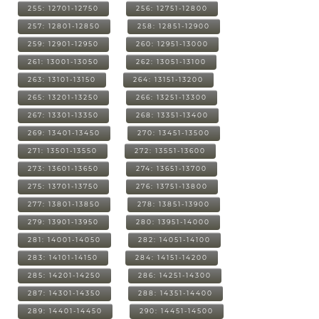
255: 12701-12750
256: 12751-12800
257: 12801-12850
258: 12851-12900
259: 12901-12950
260: 12951-13000
261: 13001-13050
262: 13051-13100
263: 13101-13150
264: 13151-13200
265: 13201-13250
266: 13251-13300
267: 13301-13350
268: 13351-13400
269: 13401-13450
270: 13451-13500
271: 13501-13550
272: 13551-13600
273: 13601-13650
274: 13651-13700
275: 13701-13750
276: 13751-13800
277: 13801-13850
278: 13851-13900
279: 13901-13950
280: 13951-14000
281: 14001-14050
282: 14051-14100
283: 14101-14150
284: 14151-14200
285: 14201-14250
286: 14251-14300
287: 14301-14350
288: 14351-14400
289: 14401-14450
290: 14451-14500