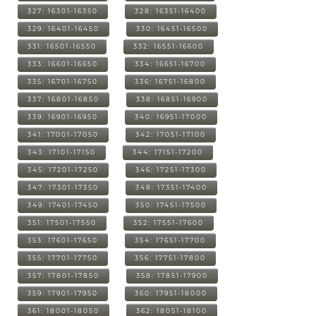
327: 16301-16350
328: 16351-16400
329: 16401-16450
330: 16451-16500
331: 16501-16550
332: 16551-16600
333: 16601-16650
334: 16651-16700
335: 16701-16750
336: 16751-16800
337: 16801-16850
338: 16851-16900
339: 16901-16950
340: 16951-17000
341: 17001-17050
342: 17051-17100
343: 17101-17150
344: 17151-17200
345: 17201-17250
346: 17251-17300
347: 17301-17350
348: 17351-17400
349: 17401-17450
350: 17451-17500
351: 17501-17550
352: 17551-17600
353: 17601-17650
354: 17651-17700
355: 17701-17750
356: 17751-17800
357: 17801-17850
358: 17851-17900
359: 17901-17950
360: 17951-18000
361: 18001-18050
362: 18051-18100