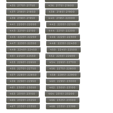
435: 21701-21750
436: 21751-21800
437: 21801-21850
438: 21851-21900
439: 21901-21950
440: 21951-22000
441: 22001-22050
442: 22051-22100
443: 22101-22150
444: 22151-22200
445: 22201-22250
446: 22251-22300
447: 22301-22350
448: 22351-22400
449: 22401-22450
450: 22451-22500
451: 22501-22550
452: 22551-22600
453: 22601-22650
454: 22651-22700
455: 22701-22750
456: 22751-22800
457: 22801-22850
458: 22851-22900
459: 22901-22950
460: 22951-23000
461: 23001-23050
462: 23051-23100
463: 23101-23150
464: 23151-23200
465: 23201-23250
466: 23251-23300
467: 23301-23350
468: 23351-23399