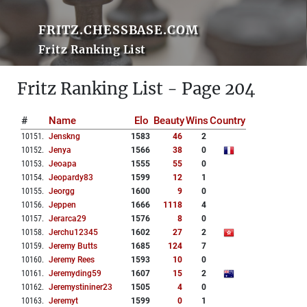
FRITZ.CHESSBASE.COM
Fritz Ranking List
Fritz Ranking List - Page 204
#
Name
Elo
Beauty
Wins
Country
10151
.
Jenskng
1583
46
2
10152
.
Jenya
1566
38
0
10153
.
Jeoapa
1555
55
0
10154
.
Jeopardy83
1599
12
1
10155
.
Jeorgg
1600
9
0
10156
.
Jeppen
1666
1118
4
10157
.
Jerarca29
1576
8
0
10158
.
Jerchu12345
1602
27
2
10159
.
Jeremy Butts
1685
124
7
10160
.
Jeremy Rees
1593
10
0
10161
.
Jeremyding59
1607
15
2
10162
.
Jeremystininer23
1505
4
0
10163
.
Jeremyt
1599
0
1