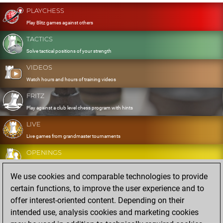
PLAYCHESS
Play Blitz games against others
TACTICS
Solve tactical positions of your strength
VIDEOS
Watch hours and hours of training videos
FRITZ
Play against a club level chess program with hints
LIVE
Live games from grandmaster tournaments
OPENINGS
Develop and exercise your openings
We use cookies and comparable technologies to provide
DATABASE
certain functions, to improve the user experience and to
Eight million strong games
offer interest-oriented content. Depending on their
MYGAMES
intended use, analysis cookies and marketing cookies
Store and analyse your own games in the cloud