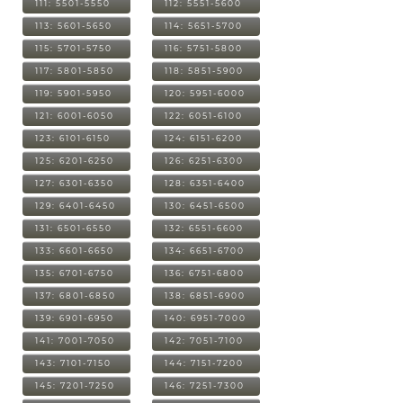
111: 5501-5550
112: 5551-5600
113: 5601-5650
114: 5651-5700
115: 5701-5750
116: 5751-5800
117: 5801-5850
118: 5851-5900
119: 5901-5950
120: 5951-6000
121: 6001-6050
122: 6051-6100
123: 6101-6150
124: 6151-6200
125: 6201-6250
126: 6251-6300
127: 6301-6350
128: 6351-6400
129: 6401-6450
130: 6451-6500
131: 6501-6550
132: 6551-6600
133: 6601-6650
134: 6651-6700
135: 6701-6750
136: 6751-6800
137: 6801-6850
138: 6851-6900
139: 6901-6950
140: 6951-7000
141: 7001-7050
142: 7051-7100
143: 7101-7150
144: 7151-7200
145: 7201-7250
146: 7251-7300