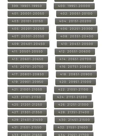
399: 19901-19950
400: 19951-20000
401: 20001-20050
402: 20051-20100
403: 20101-20150
404: 20151-20200
405: 20201-20250
406: 20251-20300
407: 20301-20350
408: 20351-20400
409: 20401-20450
410: 20451-20500
411: 20501-20550
412: 20551-20600
413: 20601-20650
414: 20651-20700
415: 20701-20750
416: 20751-20800
417: 20801-20850
418: 20851-20900
419: 20901-20950
420: 20951-21000
421: 21001-21050
422: 21051-21100
423: 21101-21150
424: 21151-21200
425: 21201-21250
426: 21251-21300
427: 21301-21350
428: 21351-21400
429: 21401-21450
430: 21451-21500
431: 21501-21550
432: 21551-21600
433: 21601-21650
434: 21651-21700