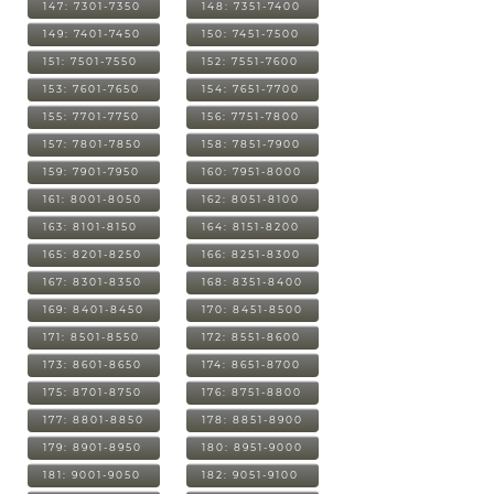
147: 7301-7350
148: 7351-7400
149: 7401-7450
150: 7451-7500
151: 7501-7550
152: 7551-7600
153: 7601-7650
154: 7651-7700
155: 7701-7750
156: 7751-7800
157: 7801-7850
158: 7851-7900
159: 7901-7950
160: 7951-8000
161: 8001-8050
162: 8051-8100
163: 8101-8150
164: 8151-8200
165: 8201-8250
166: 8251-8300
167: 8301-8350
168: 8351-8400
169: 8401-8450
170: 8451-8500
171: 8501-8550
172: 8551-8600
173: 8601-8650
174: 8651-8700
175: 8701-8750
176: 8751-8800
177: 8801-8850
178: 8851-8900
179: 8901-8950
180: 8951-9000
181: 9001-9050
182: 9051-9100