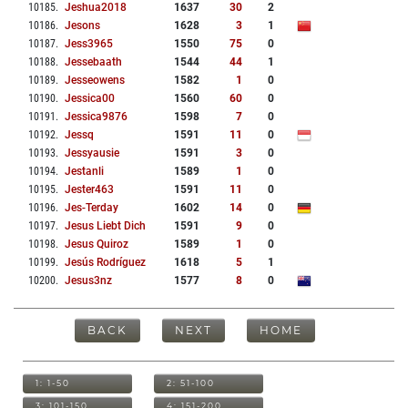
10185
.
Jeshua2018
1637
30
2
10186
.
Jesons
1628
3
1
10187
.
Jess3965
1550
75
0
10188
.
Jessebaath
1544
44
1
10189
.
Jesseowens
1582
1
0
10190
.
Jessica00
1560
60
0
10191
.
Jessica9876
1598
7
0
10192
.
Jessq
1591
11
0
10193
.
Jessyausie
1591
3
0
10194
.
Jestanli
1589
1
0
10195
.
Jester463
1591
11
0
10196
.
Jes-Terday
1602
14
0
10197
.
Jesus Liebt Dich
1591
9
0
10198
.
Jesus Quiroz
1589
1
0
10199
.
Jesús Rodríguez
1618
5
1
10200
.
Jesus3nz
1577
8
0
BACK
NEXT
HOME
1: 1-50
2: 51-100
3: 101-150
4: 151-200