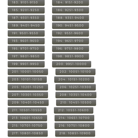
183: 9101-9150
184: 9151-9200
185: 9201-9250
186: 9251-9300
187: 9301-9350
188: 9351-9400
189: 9401-9450
190: 9451-9500
191: 9501-9550
192: 9551-9600
193: 9601-9650
194: 9651-9700
195: 9701-9750
196: 9751-9800
197: 9801-9850
198: 9851-9900
199: 9901-9950
200: 9951-10000
201: 10001-10050
202: 10051-10100
203: 10101-10150
204: 10151-10200
205: 10201-10250
206: 10251-10300
207: 10301-10350
208: 10351-10400
209: 10401-10450
210: 10451-10500
211: 10501-10550
212: 10551-10600
213: 10601-10650
214: 10651-10700
215: 10701-10750
216: 10751-10800
217: 10801-10850
218: 10851-10900