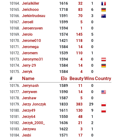
10164
.
Jerialkiller
1616
32
1
10165
.
Jerichooo
1718
83
6
10166
.
Jerkintrudeau
1591
70
3
10167
.
Jeroell
1599
5
0
10168
.
Jeroenraven
1594
1
0
10169
.
Jerolo
1574
145
5
10170
.
Jerome010
1421
118
0
10171
.
Jeromega
1584
14
0
10172
.
Jeromem
1539
110
1
10173
.
Jeronymo31
1594
4
0
10174
.
Jerry-29
1584
14
0
10175
.
Jerryk
1584
4
0
#
Name
Elo
Beauty
Wins
Country
10176
.
Jerrynash
1589
11
0
10177
.
Jerrywen
1590
14
0
10178
.
Jershaw
1587
5
0
10179
.
Jerzy Jonczyk
1833
383
29
10180
.
Jerzy49
1611
130
9
10181
.
Jerzy64
1550
48
1
10182
.
Jerzyk_2000_
1636
21
2
10183
.
Jerzywu
1622
3
1
10184
.
Jesbi
1571
17
0