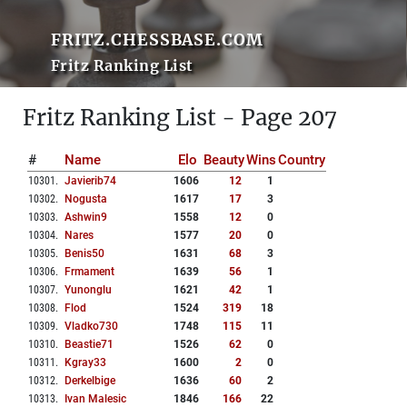
FRITZ.CHESSBASE.COM
Fritz Ranking List
Fritz Ranking List - Page 207
#
Name
Elo
Beauty
Wins
Country
10301
.
Javierib74
1606
12
1
10302
.
Nogusta
1617
17
3
10303
.
Ashwin9
1558
12
0
10304
.
Nares
1577
20
0
10305
.
Benis50
1631
68
3
10306
.
Frmament
1639
56
1
10307
.
Yunonglu
1621
42
1
10308
.
Flod
1524
319
18
10309
.
Vladko730
1748
115
11
10310
.
Beastie71
1526
62
0
10311
.
Kgray33
1600
2
0
10312
.
Derkelbige
1636
60
2
10313
.
Ivan Malesic
1846
166
22