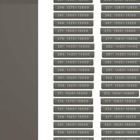
256: 12751-12800
257: 12801-12850
261: 13001-13050
262: 13051-13100
266: 13251-13300
267: 13301-13350
271: 13501-13550
272: 13551-13600
276: 13751-13800
277: 13801-13850
281: 14001-14050
282: 14051-14100
286: 14251-14300
287: 14301-14350
291: 14501-14550
292: 14551-14600
296: 14751-14800
297: 14801-14850
301: 15001-15050
302: 15051-15100
306: 15251-15300
307: 15301-15350
311: 15501-15550
312: 15551-15600
316: 15751-15800
317: 15801-15850
321: 16001-16050
322: 16051-16100
326: 16251-16300
327: 16301-16350
331: 16501-16550
332: 16551-16600
336: 16751-16800
337: 16801-16850