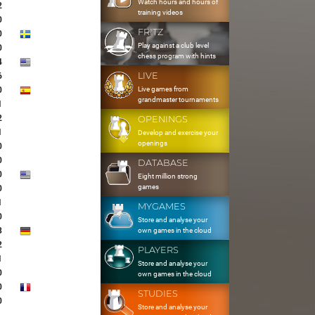
Watch hours and hours of
2
training videos
0
FRITZ
0
Play against a club level
0
chess program with hints
4
LIVE
6
Live games from
0
grandmaster tournaments
1
2
OPENINGS
1
Develop and exercise your
openings
0
0
DATABASE
0
Eight million strong
games
0
1
MYGAMES
0
Store and analyse your
8
own games in the cloud
2
PLAYERS
1
Store and analyse your
0
own games in the cloud
0
STUDIES
0
Store and analyse your