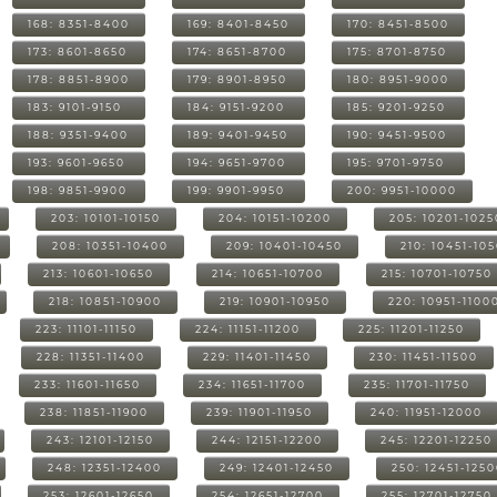
168: 8351-8400
169: 8401-8450
170: 8451-8500
173: 8601-8650
174: 8651-8700
175: 8701-8750
178: 8851-8900
179: 8901-8950
180: 8951-9000
183: 9101-9150
184: 9151-9200
185: 9201-9250
188: 9351-9400
189: 9401-9450
190: 9451-9500
193: 9601-9650
194: 9651-9700
195: 9701-9750
198: 9851-9900
199: 9901-9950
200: 9951-10000
203: 10101-10150
204: 10151-10200
205: 10201-1025
208: 10351-10400
209: 10401-10450
210: 10451-10
213: 10601-10650
214: 10651-10700
215: 10701-10750
218: 10851-10900
219: 10901-10950
220: 10951-1100
223: 11101-11150
224: 11151-11200
225: 11201-11250
228: 11351-11400
229: 11401-11450
230: 11451-11500
233: 11601-11650
234: 11651-11700
235: 11701-11750
238: 11851-11900
239: 11901-11950
240: 11951-12000
243: 12101-12150
244: 12151-12200
245: 12201-12250
248: 12351-12400
249: 12401-12450
250: 12451-125
253: 12601-12650
254: 12651-12700
255: 12701-12750