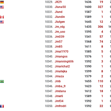
10329
.
Jlt29
1636
19
10330
.
Jluna50
1600
327
10331
.
Jlund
1587
1
10332
.
Jlundin
1589
1
10333
.
Jlutgen
1645
12
10334
.
Jm_rdg
1435
306
1
10335
.
Jm_uso
1595
4
10336
.
Jm03fr
1541
57
10337
.
Jm57
1568
74
10338
.
Jm85
1611
8
10339
.
Jmal1970
1585
5
10340
.
Jmangos
1576
1
10341
.
Jmanning606
1592
3
10342
.
Jmarichal2
1590
1
10343
.
Jmatejka
1599
8
10344
.
Jmaza
1579
2
10345
.
Jmb
1655
110
10346
.
Jmba_fr
1623
12
10347
.
Jmdana
1612
18
10348
.
Jmerli
1589
1
10349
.
Jmf34
1592
1
10350
.
Jmfrodri
1592
22