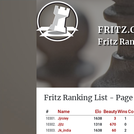
FRITZ.
Fritz Ra
Fritz Ranking List - Page
#
Name
Elo
Beauty
Wins
Co
10301
.
Jjroley
1638
3
1
10302
.
Jjtz
1318
670
0
10303
.
Jk_india
1638
60
2