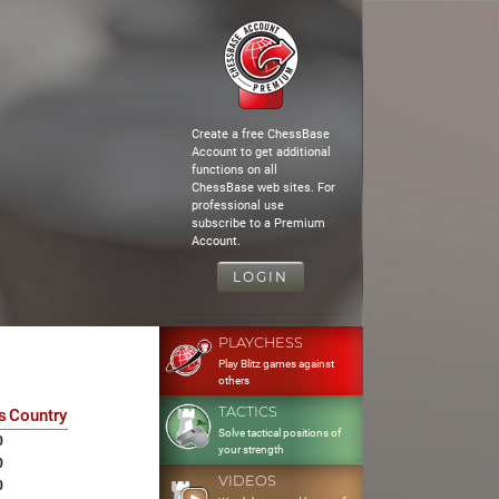
Create a free ChessBase
Account to get additional
functions on all
ChessBase web sites. For
professional use
subscribe to a Premium
Account.
LOGIN
PLAYCHESS
Play Blitz games against
others
TACTICS
s
Country
Solve tactical positions of
0
your strength
0
VIDEOS
0