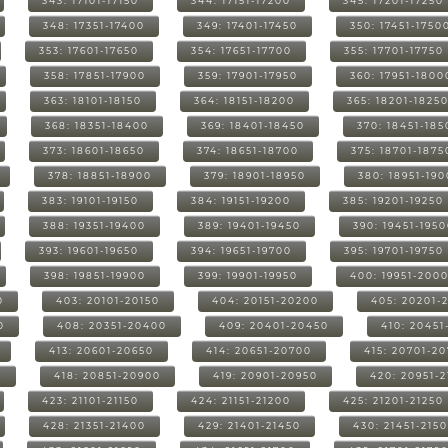
343: 17101-17150
344: 17151-17200
345: 17201-17250
348: 17351-17400
349: 17401-17450
350: 17451-1750
353: 17601-17650
354: 17651-17700
355: 17701-17750
358: 17851-17900
359: 17901-17950
360: 17951-1800
363: 18101-18150
364: 18151-18200
365: 18201-1825
368: 18351-18400
369: 18401-18450
370: 18451-185
373: 18601-18650
374: 18651-18700
375: 18701-1875
378: 18851-18900
379: 18901-18950
380: 18951-19
383: 19101-19150
384: 19151-19200
385: 19201-19250
388: 19351-19400
389: 19401-19450
390: 19451-195
393: 19601-19650
394: 19651-19700
395: 19701-19750
398: 19851-19900
399: 19901-19950
400: 19951-200
0
403: 20101-20150
404: 20151-20200
405: 20201-
0
408: 20351-20400
409: 20401-20450
410: 20451
413: 20601-20650
414: 20651-20700
415: 20701-2
0
418: 20851-20900
419: 20901-20950
420: 20951-
423: 21101-21150
424: 21151-21200
425: 21201-21250
428: 21351-21400
429: 21401-21450
430: 21451-215