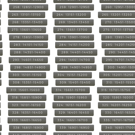
258: 12851-12900
259: 12901-12950
260: 12951-1300
263: 13101-13150
264: 13151-13200
265: 13201-13250
268: 13351-13400
269: 13401-13450
270: 13451-1350
273: 13601-13650
274: 13651-13700
275: 13701-13750
278: 13851-13900
279: 13901-13950
280: 13951-1400
283: 14101-14150
284: 14151-14200
285: 14201-1425
288: 14351-14400
289: 14401-14450
290: 14451-14
293: 14601-14650
294: 14651-14700
295: 14701-1475
298: 14851-14900
299: 14901-14950
300: 14951-15
303: 15101-15150
304: 15151-15200
305: 15201-15250
308: 15351-15400
309: 15401-15450
310: 15451-1550
313: 15601-15650
314: 15651-15700
315: 15701-15750
318: 15851-15900
319: 15901-15950
320: 15951-16000
323: 16101-16150
324: 16151-16200
325: 16201-16250
328: 16351-16400
329: 16401-16450
330: 16451-1650
333: 16601-16650
334: 16651-16700
335: 16701-16750
338: 16851-16900
339: 16901-16950
340: 16951-1700