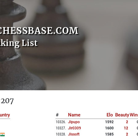
CHESSBASE.COM
nking List
 207
untry
#
Name
Elo
Beauty
Win
10326
.
Jlpupo
1592
2
10327
.
Jlr0309
1600
12
10328
.
Jlssoft
1585
2