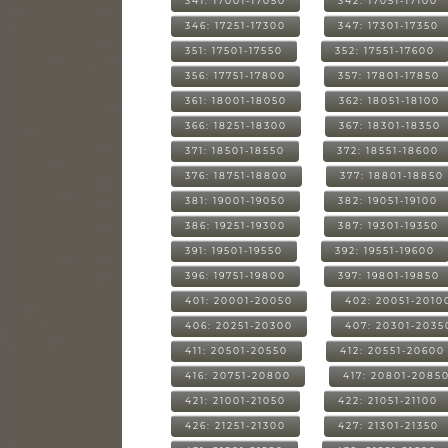
341: 17001-17050
342: 17051-17100
346: 17251-17300
347: 17301-17350
351: 17501-17550
352: 17551-17600
356: 17751-17800
357: 17801-17850
361: 18001-18050
362: 18051-18100
366: 18251-18300
367: 18301-18350
371: 18501-18550
372: 18551-18600
376: 18751-18800
377: 18801-18850
381: 19001-19050
382: 19051-19100
386: 19251-19300
387: 19301-19350
391: 19501-19550
392: 19551-19600
396: 19751-19800
397: 19801-19850
401: 20001-20050
402: 20051-2010
406: 20251-20300
407: 20301-2035
411: 20501-20550
412: 20551-20600
416: 20751-20800
417: 20801-2085
421: 21001-21050
422: 21051-21100
426: 21251-21300
427: 21301-21350