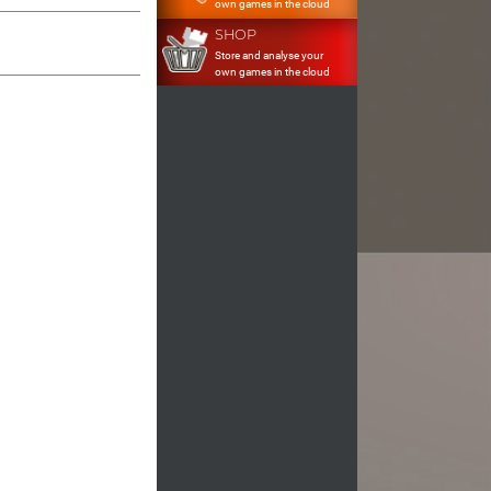
own games in the cloud
SHOP
Store and analyse your
own games in the cloud