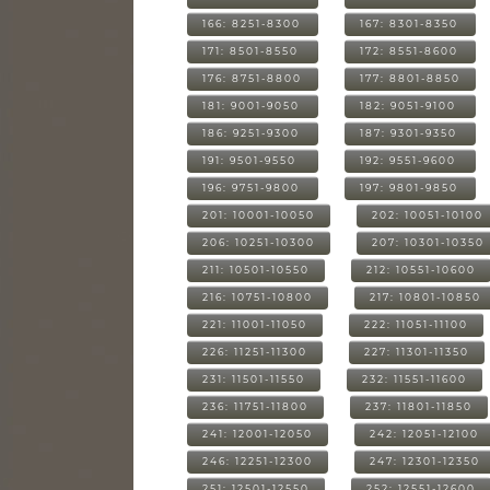
166: 8251-8300
167: 8301-8350
171: 8501-8550
172: 8551-8600
176: 8751-8800
177: 8801-8850
181: 9001-9050
182: 9051-9100
186: 9251-9300
187: 9301-9350
191: 9501-9550
192: 9551-9600
196: 9751-9800
197: 9801-9850
201: 10001-10050
202: 10051-10100
206: 10251-10300
207: 10301-10350
211: 10501-10550
212: 10551-10600
216: 10751-10800
217: 10801-10850
221: 11001-11050
222: 11051-11100
226: 11251-11300
227: 11301-11350
231: 11501-11550
232: 11551-11600
236: 11751-11800
237: 11801-11850
241: 12001-12050
242: 12051-12100
246: 12251-12300
247: 12301-12350
251: 12501-12550
252: 12551-12600