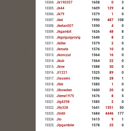
10304
.
Jk190357
1658
0
3
10305
.
Jk44
1609
129
4
10306
.
Jk79
1579
1
0
10307
.
Jkel
1990
487
108
10308
.
Jketan007
1590
4
0
10309
.
Jkgambit
1626
48
8
10310
.
Jkgyiguigyoyig
1640
8
2
10311
.
Jkiller
1579
2
0
10312
.
Jkmate
1576
10
0
10313
.
Jkonczal
1564
16
0
10314
.
Jkub
1564
22
0
10315
.
Jkvw
1588
30
0
10316
.
Jl1221
1525
89
0
10317
.
Jlausero
1596
28
1
10318
.
Jlbk
1585
1
0
10319
.
Jlbowden
1600
20
0
10320
.
Jleme1975
1676
8
5
10321
.
Jlg4398
1585
2
0
10322
.
Jlly328
1641
1351
50
10323
.
Jlmtil
1684
4446
177
10324
.
Jlo
1615
9
1
10325
.
Jlpgambler
1578
25
0