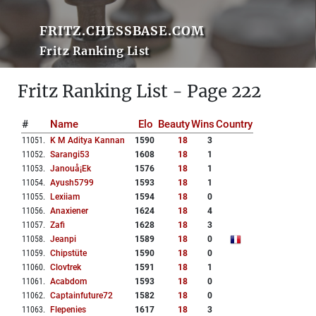
FRITZ.CHESSBASE.COM
Fritz Ranking List
Fritz Ranking List - Page 222
#
Name
Elo
Beauty
Wins
Country
11051
.
K M Aditya Kannan
1590
18
3
11052
.
Sarangi53
1608
18
1
11053
.
Janouå¡ek
1576
18
1
11054
.
Ayush5799
1593
18
1
11055
.
Lexiiam
1594
18
0
11056
.
Anaxiener
1624
18
4
11057
.
Zafi
1628
18
3
11058
.
Jeanpi
1589
18
0
11059
.
Chipstüte
1590
18
0
11060
.
Clovtrek
1591
18
1
11061
.
Acabdom
1593
18
0
11062
.
Captainfuture72
1582
18
0
11063
.
Flepenies
1617
18
3