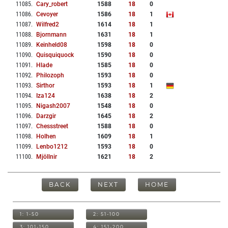
11085
.
Cary_robert
1588
18
0
11086
.
Cevoyer
1586
18
1
11087
.
Wilfred2
1614
18
1
11088
.
Bjornmann
1631
18
1
11089
.
Keinheld08
1598
18
0
11090
.
Quisquiquock
1590
18
0
11091
.
Hlade
1585
18
0
11092
.
Philozoph
1593
18
0
11093
.
Sirthor
1593
18
1
11094
.
Iza124
1638
18
2
11095
.
Nigash2007
1548
18
0
11096
.
Darzgir
1645
18
2
11097
.
Chessstreet
1588
18
0
11098
.
Holhen
1609
18
1
11099
.
Lenbo1212
1593
18
0
11100
.
Mjöllnir
1621
18
2
BACK
NEXT
HOME
1: 1-50
2: 51-100
3: 101-150
4: 151-200