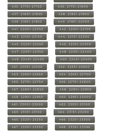
435: 21701-21750
436: 21751-21800
437: 21801-21850
438: 21851-21900
439: 21901-21950
440: 21951-22000
441: 22001-22050
442: 22051-22100
443: 22101-22150
444: 22151-22200
445: 22201-22250
446: 22251-22300
447: 22301-22350
448: 22351-22400
449: 22401-22450
450: 22451-22500
451: 22501-22550
452: 22551-22600
453: 22601-22650
454: 22651-22700
455: 22701-22750
456: 22751-22800
457: 22801-22850
458: 22851-22900
459: 22901-22950
460: 22951-23000
461: 23001-23050
462: 23051-23100
463: 23101-23150
464: 23151-23200
465: 23201-23250
466: 23251-23300
467: 23301-23350
468: 23351-23396