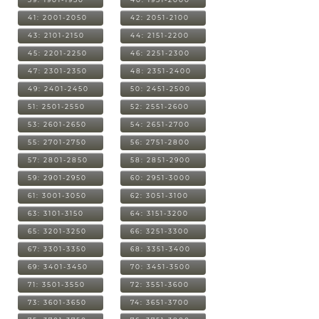
41: 2001-2050
42: 2051-2100
43: 2101-2150
44: 2151-2200
45: 2201-2250
46: 2251-2300
47: 2301-2350
48: 2351-2400
49: 2401-2450
50: 2451-2500
51: 2501-2550
52: 2551-2600
53: 2601-2650
54: 2651-2700
55: 2701-2750
56: 2751-2800
57: 2801-2850
58: 2851-2900
59: 2901-2950
60: 2951-3000
61: 3001-3050
62: 3051-3100
63: 3101-3150
64: 3151-3200
65: 3201-3250
66: 3251-3300
67: 3301-3350
68: 3351-3400
69: 3401-3450
70: 3451-3500
71: 3501-3550
72: 3551-3600
73: 3601-3650
74: 3651-3700