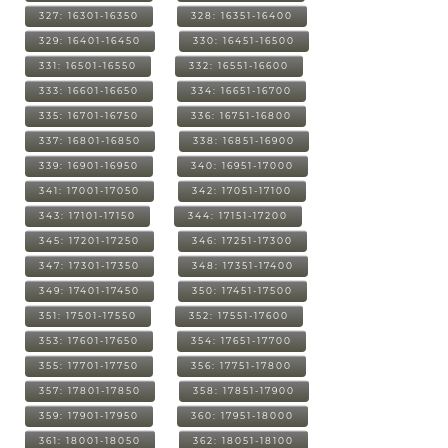
327: 16301-16350
328: 16351-16400
329: 16401-16450
330: 16451-16500
331: 16501-16550
332: 16551-16600
333: 16601-16650
334: 16651-16700
335: 16701-16750
336: 16751-16800
337: 16801-16850
338: 16851-16900
339: 16901-16950
340: 16951-17000
341: 17001-17050
342: 17051-17100
343: 17101-17150
344: 17151-17200
345: 17201-17250
346: 17251-17300
347: 17301-17350
348: 17351-17400
349: 17401-17450
350: 17451-17500
351: 17501-17550
352: 17551-17600
353: 17601-17650
354: 17651-17700
355: 17701-17750
356: 17751-17800
357: 17801-17850
358: 17851-17900
359: 17901-17950
360: 17951-18000
361: 18001-18050
362: 18051-18100