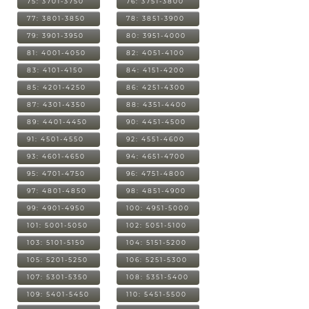
75: 3701-3750
76: 3751-3800
77: 3801-3850
78: 3851-3900
79: 3901-3950
80: 3951-4000
81: 4001-4050
82: 4051-4100
83: 4101-4150
84: 4151-4200
85: 4201-4250
86: 4251-4300
87: 4301-4350
88: 4351-4400
89: 4401-4450
90: 4451-4500
91: 4501-4550
92: 4551-4600
93: 4601-4650
94: 4651-4700
95: 4701-4750
96: 4751-4800
97: 4801-4850
98: 4851-4900
99: 4901-4950
100: 4951-5000
101: 5001-5050
102: 5051-5100
103: 5101-5150
104: 5151-5200
105: 5201-5250
106: 5251-5300
107: 5301-5350
108: 5351-5400
109: 5401-5450
110: 5451-5500