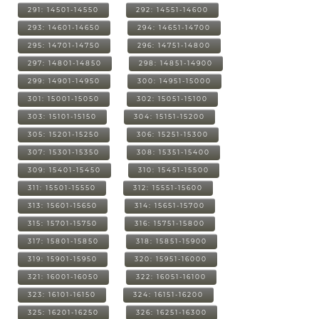
291: 14501-14550
292: 14551-14600
293: 14601-14650
294: 14651-14700
295: 14701-14750
296: 14751-14800
297: 14801-14850
298: 14851-14900
299: 14901-14950
300: 14951-15000
301: 15001-15050
302: 15051-15100
303: 15101-15150
304: 15151-15200
305: 15201-15250
306: 15251-15300
307: 15301-15350
308: 15351-15400
309: 15401-15450
310: 15451-15500
311: 15501-15550
312: 15551-15600
313: 15601-15650
314: 15651-15700
315: 15701-15750
316: 15751-15800
317: 15801-15850
318: 15851-15900
319: 15901-15950
320: 15951-16000
321: 16001-16050
322: 16051-16100
323: 16101-16150
324: 16151-16200
325: 16201-16250
326: 16251-16300