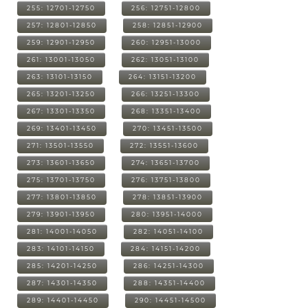
255: 12701-12750
256: 12751-12800
257: 12801-12850
258: 12851-12900
259: 12901-12950
260: 12951-13000
261: 13001-13050
262: 13051-13100
263: 13101-13150
264: 13151-13200
265: 13201-13250
266: 13251-13300
267: 13301-13350
268: 13351-13400
269: 13401-13450
270: 13451-13500
271: 13501-13550
272: 13551-13600
273: 13601-13650
274: 13651-13700
275: 13701-13750
276: 13751-13800
277: 13801-13850
278: 13851-13900
279: 13901-13950
280: 13951-14000
281: 14001-14050
282: 14051-14100
283: 14101-14150
284: 14151-14200
285: 14201-14250
286: 14251-14300
287: 14301-14350
288: 14351-14400
289: 14401-14450
290: 14451-14500