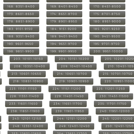
168: 8351-8400
169: 8401-8450
170: 8451-8500
173: 8601-8650
174: 8651-8700
175: 8701-8750
178: 8851-8900
179: 8901-8950
180: 8951-9000
183: 9101-9150
184: 9151-9200
185: 9201-9250
188: 9351-9400
189: 9401-9450
190: 9451-9500
193: 9601-9650
194: 9651-9700
195: 9701-9750
198: 9851-9900
199: 9901-9950
200: 9951-10000
203: 10101-10150
204: 10151-10200
205: 10201-1025
208: 10351-10400
209: 10401-10450
210: 10451-10
213: 10601-10650
214: 10651-10700
215: 10701-10750
218: 10851-10900
219: 10901-10950
220: 10951-1100
223: 11101-11150
224: 11151-11200
225: 11201-11250
228: 11351-11400
229: 11401-11450
230: 11451-11500
233: 11601-11650
234: 11651-11700
235: 11701-11750
238: 11851-11900
239: 11901-11950
240: 11951-12000
243: 12101-12150
244: 12151-12200
245: 12201-12250
248: 12351-12400
249: 12401-12450
250: 12451-125
253: 12601-12650
254: 12651-12700
255: 12701-12750