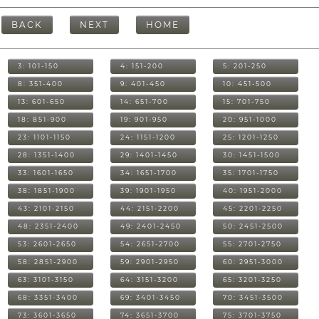
BACK
NEXT
HOME
3: 101-150
4: 151-200
5: 201-250
8: 351-400
9: 401-450
10: 451-500
13: 601-650
14: 651-700
15: 701-750
18: 851-900
19: 901-950
20: 951-1000
23: 1101-1150
24: 1151-1200
25: 1201-1250
28: 1351-1400
29: 1401-1450
30: 1451-1500
33: 1601-1650
34: 1651-1700
35: 1701-1750
38: 1851-1900
39: 1901-1950
40: 1951-2000
43: 2101-2150
44: 2151-2200
45: 2201-2250
48: 2351-2400
49: 2401-2450
50: 2451-2500
53: 2601-2650
54: 2651-2700
55: 2701-2750
58: 2851-2900
59: 2901-2950
60: 2951-3000
63: 3101-3150
64: 3151-3200
65: 3201-3250
68: 3351-3400
69: 3401-3450
70: 3451-3500
73: 3601-3650
74: 3651-3700
75: 3701-3750