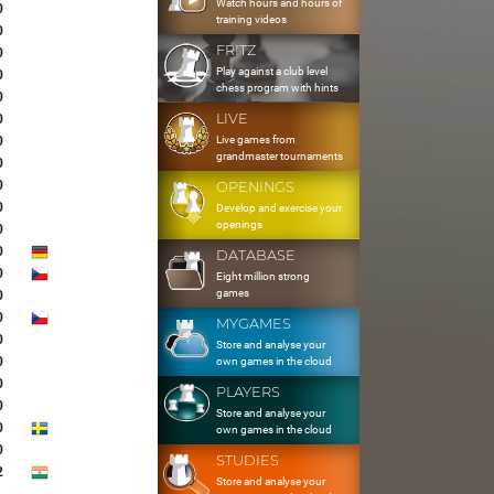
Watch hours and hours of
0
training videos
0
FRITZ
0
Play against a club level
0
chess program with hints
0
LIVE
0
Live games from
0
grandmaster tournaments
0
0
OPENINGS
0
Develop and exercise your
openings
0
0
DATABASE
0
Eight million strong
games
0
0
MYGAMES
0
Store and analyse your
0
own games in the cloud
0
PLAYERS
0
Store and analyse your
0
own games in the cloud
0
STUDIES
2
Store and analyse your