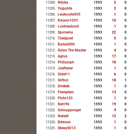
11204
.
Niluka
1593
2
0
11205
.
Yoguinte
1593
2
0
11206
.
Leukocyte505
1593
1
0
11207
.
Kmann1029
1593
10
0
11208
.
Lostmadscot
1593
1
0
11209
.
Sporsena
1593
22
0
11210
.
Tiredpoet
1593
5
0
11211
.
Barkat000
1593
1
0
11212
.
Dylan The Master
1593
4
0
11213
.
Agrus
1593
17
0
11214
.
Philozoph
1593
18
0
11215
.
Joelfaber
1593
1
0
11216
.
Didel11
1593
6
0
11217
.
Sirthor
1593
18
1
11218
.
Dmikeb
1593
1
0
11219
.
Plemplem
1593
13
0
11220
.
Pluto153
1593
1
0
11221
.
Bern96
1593
19
0
11222
.
Schnappvogel
1593
9
0
11223
.
Netedt
1593
12
2
11224
.
Bdwsax
1593
1
0
11225
.
Stewy0013
1593
1
0