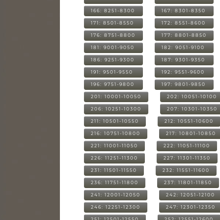
166: 8251-8300
167: 8301-8350
171: 8501-8550
172: 8551-8600
176: 8751-8800
177: 8801-8850
181: 9001-9050
182: 9051-9100
186: 9251-9300
187: 9301-9350
191: 9501-9550
192: 9551-9600
196: 9751-9800
197: 9801-9850
201: 10001-10050
202: 10051-10100
206: 10251-10300
207: 10301-10350
211: 10501-10550
212: 10551-10600
216: 10751-10800
217: 10801-10850
221: 11001-11050
222: 11051-11100
226: 11251-11300
227: 11301-11350
231: 11501-11550
232: 11551-11600
236: 11751-11800
237: 11801-11850
241: 12001-12050
242: 12051-12100
246: 12251-12300
247: 12301-12350
251: 12501-12550
252: 12551-12600