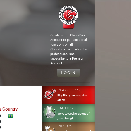
Create a free ChessBase
Account to get additional
functions on all
ChessBase web sites. For
professional use
subscribe to a Premium
Account.
LOGIN
PLAYCHESS
Play Blitz games against
others
TACTICS
s
Country
Solve tactical positions of
0
your strength
0
VIDEOS
0