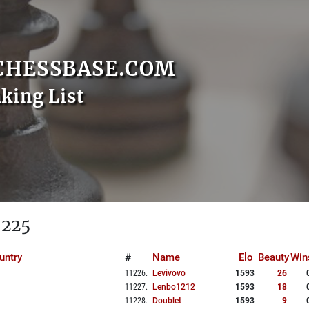
CHESSBASE.COM
nking List
 225
untry
#
Name
Elo
Beauty
Win
11226
.
Levivovo
1593
26
11227
.
Lenbo1212
1593
18
11228
.
Doublet
1593
9