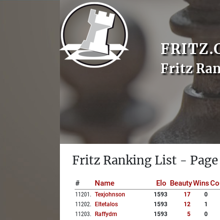
FRITZ.
Fritz Ra
Fritz Ranking List - Page
#
Name
Elo
Beauty
Wins
Co
11201
.
Texjohnson
1593
17
0
11202
.
Eltetalos
1593
12
1
11203
.
Raffydm
1593
5
0