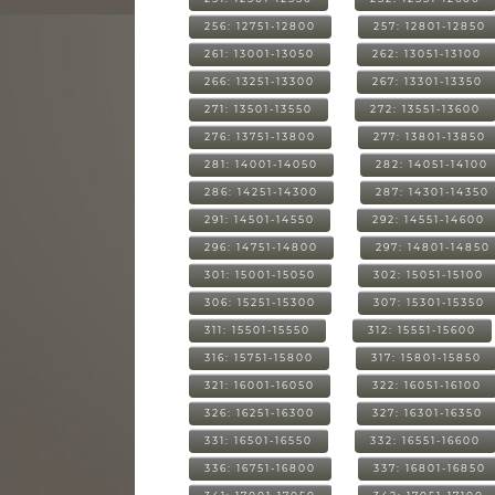
256: 12751-12800
257: 12801-12850
261: 13001-13050
262: 13051-13100
266: 13251-13300
267: 13301-13350
271: 13501-13550
272: 13551-13600
276: 13751-13800
277: 13801-13850
281: 14001-14050
282: 14051-14100
286: 14251-14300
287: 14301-14350
291: 14501-14550
292: 14551-14600
296: 14751-14800
297: 14801-14850
301: 15001-15050
302: 15051-15100
306: 15251-15300
307: 15301-15350
311: 15501-15550
312: 15551-15600
316: 15751-15800
317: 15801-15850
321: 16001-16050
322: 16051-16100
326: 16251-16300
327: 16301-16350
331: 16501-16550
332: 16551-16600
336: 16751-16800
337: 16801-16850