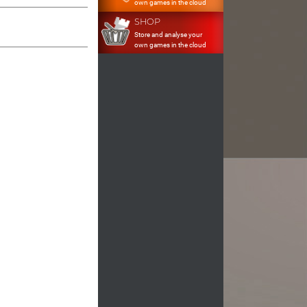
own games in the cloud
SHOP
Store and analyse your
own games in the cloud