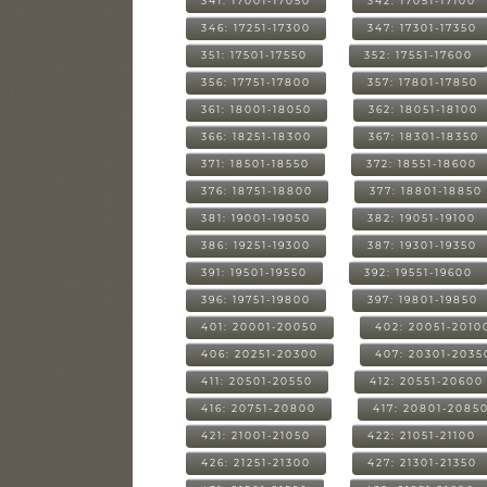
341: 17001-17050
342: 17051-17100
346: 17251-17300
347: 17301-17350
351: 17501-17550
352: 17551-17600
356: 17751-17800
357: 17801-17850
361: 18001-18050
362: 18051-18100
366: 18251-18300
367: 18301-18350
371: 18501-18550
372: 18551-18600
376: 18751-18800
377: 18801-18850
381: 19001-19050
382: 19051-19100
386: 19251-19300
387: 19301-19350
391: 19501-19550
392: 19551-19600
396: 19751-19800
397: 19801-19850
401: 20001-20050
402: 20051-2010
406: 20251-20300
407: 20301-2035
411: 20501-20550
412: 20551-20600
416: 20751-20800
417: 20801-2085
421: 21001-21050
422: 21051-21100
426: 21251-21300
427: 21301-21350