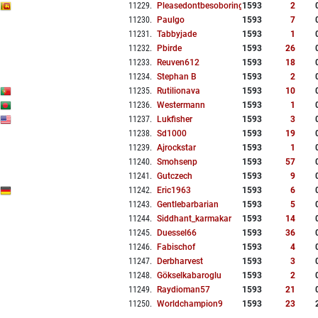
11229
.
Pleasedontbesoboring
1593
2
11230
.
Paulgo
1593
7
11231
.
Tabbyjade
1593
1
11232
.
Pbirde
1593
26
11233
.
Reuven612
1593
18
11234
.
Stephan B
1593
2
11235
.
Rutilionava
1593
10
11236
.
Westermann
1593
1
11237
.
Lukfisher
1593
3
11238
.
Sd1000
1593
19
11239
.
Ajrockstar
1593
1
11240
.
Smohsenp
1593
57
11241
.
Gutczech
1593
9
11242
.
Eric1963
1593
6
11243
.
Gentlebarbarian
1593
5
11244
.
Siddhant_karmakar
1593
14
11245
.
Duessel66
1593
36
11246
.
Fabischof
1593
4
11247
.
Derbharvest
1593
3
11248
.
Gökselkabaroglu
1593
2
11249
.
Raydioman57
1593
21
11250
.
Worldchampion9
1593
23