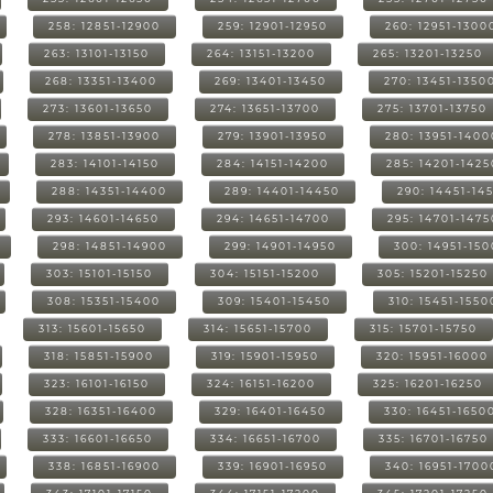
258: 12851-12900
259: 12901-12950
260: 12951-1300
263: 13101-13150
264: 13151-13200
265: 13201-13250
268: 13351-13400
269: 13401-13450
270: 13451-1350
273: 13601-13650
274: 13651-13700
275: 13701-13750
278: 13851-13900
279: 13901-13950
280: 13951-1400
283: 14101-14150
284: 14151-14200
285: 14201-1425
288: 14351-14400
289: 14401-14450
290: 14451-14
293: 14601-14650
294: 14651-14700
295: 14701-1475
298: 14851-14900
299: 14901-14950
300: 14951-15
303: 15101-15150
304: 15151-15200
305: 15201-15250
308: 15351-15400
309: 15401-15450
310: 15451-1550
313: 15601-15650
314: 15651-15700
315: 15701-15750
318: 15851-15900
319: 15901-15950
320: 15951-16000
323: 16101-16150
324: 16151-16200
325: 16201-16250
328: 16351-16400
329: 16401-16450
330: 16451-1650
333: 16601-16650
334: 16651-16700
335: 16701-16750
338: 16851-16900
339: 16901-16950
340: 16951-1700