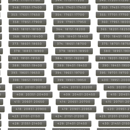
343: 17101-17150
344: 17151-17200
345: 17201-17250
348: 17351-17400
349: 17401-17450
350: 17451-1750
353: 17601-17650
354: 17651-17700
355: 17701-17750
358: 17851-17900
359: 17901-17950
360: 17951-1800
363: 18101-18150
364: 18151-18200
365: 18201-1825
368: 18351-18400
369: 18401-18450
370: 18451-185
373: 18601-18650
374: 18651-18700
375: 18701-1875
378: 18851-18900
379: 18901-18950
380: 18951-19
383: 19101-19150
384: 19151-19200
385: 19201-19250
388: 19351-19400
389: 19401-19450
390: 19451-195
393: 19601-19650
394: 19651-19700
395: 19701-19750
398: 19851-19900
399: 19901-19950
400: 19951-200
0
403: 20101-20150
404: 20151-20200
405: 20201-
0
408: 20351-20400
409: 20401-20450
410: 20451
413: 20601-20650
414: 20651-20700
415: 20701-2
0
418: 20851-20900
419: 20901-20950
420: 20951-
423: 21101-21150
424: 21151-21200
425: 21201-21250
428: 21351-21400
429: 21401-21450
430: 21451-215