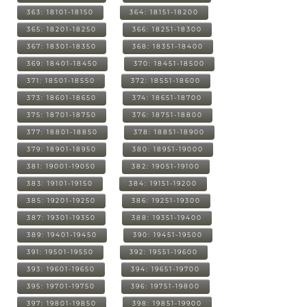
363: 18101-18150
364: 18151-18200
365: 18201-18250
366: 18251-18300
367: 18301-18350
368: 18351-18400
369: 18401-18450
370: 18451-18500
371: 18501-18550
372: 18551-18600
373: 18601-18650
374: 18651-18700
375: 18701-18750
376: 18751-18800
377: 18801-18850
378: 18851-18900
379: 18901-18950
380: 18951-19000
381: 19001-19050
382: 19051-19100
383: 19101-19150
384: 19151-19200
385: 19201-19250
386: 19251-19300
387: 19301-19350
388: 19351-19400
389: 19401-19450
390: 19451-19500
391: 19501-19550
392: 19551-19600
393: 19601-19650
394: 19651-19700
395: 19701-19750
396: 19751-19800
397: 19801-19850
398: 19851-19900