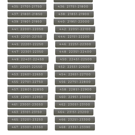
435: 21701-21750
436: 21751-21800
437: 21801-21850
438: 21851-21900
439: 21901-21950
440: 21951-22000
441: 22001-22050
442: 22051-22100
443: 22101-22150
444: 22151-22200
445: 22201-22250
446: 22251-22300
447: 22301-22350
448: 22351-22400
449: 22401-22450
450: 22451-22500
451: 22501-22550
452: 22551-22600
453: 22601-22650
454: 22651-22700
455: 22701-22750
456: 22751-22800
457: 22801-22850
458: 22851-22900
459: 22901-22950
460: 22951-23000
461: 23001-23050
462: 23051-23100
463: 23101-23150
464: 23151-23200
465: 23201-23250
466: 23251-23300
467: 23301-23350
468: 23351-23390