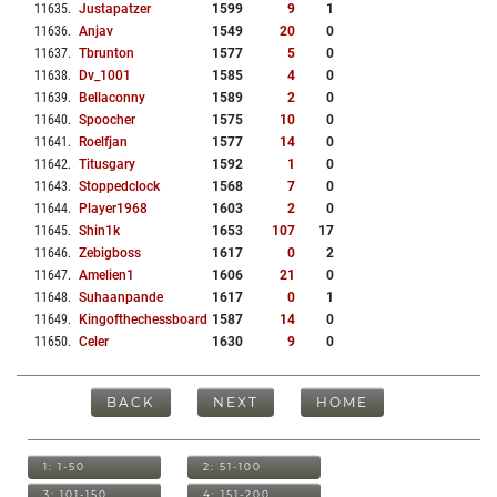
11635
.
Justapatzer
1599
9
1
11636
.
Anjav
1549
20
0
11637
.
Tbrunton
1577
5
0
11638
.
Dv_1001
1585
4
0
11639
.
Bellaconny
1589
2
0
11640
.
Spoocher
1575
10
0
11641
.
Roelfjan
1577
14
0
11642
.
Titusgary
1592
1
0
11643
.
Stoppedclock
1568
7
0
11644
.
Player1968
1603
2
0
11645
.
Shin1k
1653
107
17
11646
.
Zebigboss
1617
0
2
11647
.
Amelien1
1606
21
0
11648
.
Suhaanpande
1617
0
1
11649
.
Kingofthechessboard
1587
14
0
11650
.
Celer
1630
9
0
BACK
NEXT
HOME
1: 1-50
2: 51-100
3: 101-150
4: 151-200