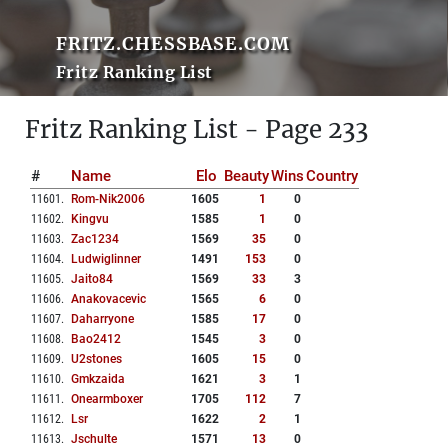
FRITZ.CHESSBASE.COM
Fritz Ranking List
Fritz Ranking List - Page 233
#
Name
Elo
Beauty
Wins
Country
11601
.
Rom-Nik2006
1605
1
0
11602
.
Kingvu
1585
1
0
11603
.
Zac1234
1569
35
0
11604
.
Ludwiglinner
1491
153
0
11605
.
Jaito84
1569
33
3
11606
.
Anakovacevic
1565
6
0
11607
.
Daharryone
1585
17
0
11608
.
Bao2412
1545
3
0
11609
.
U2stones
1605
15
0
11610
.
Gmkzaida
1621
3
1
11611
.
Onearmboxer
1705
112
7
11612
.
Lsr
1622
2
1
11613
.
Jschulte
1571
13
0