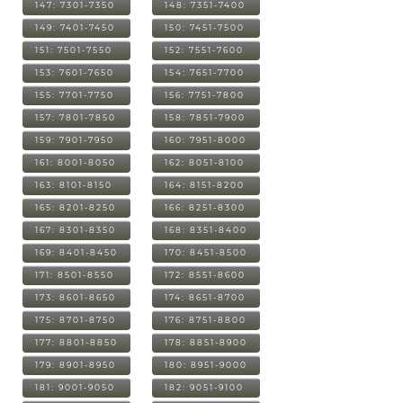
147: 7301-7350
148: 7351-7400
149: 7401-7450
150: 7451-7500
151: 7501-7550
152: 7551-7600
153: 7601-7650
154: 7651-7700
155: 7701-7750
156: 7751-7800
157: 7801-7850
158: 7851-7900
159: 7901-7950
160: 7951-8000
161: 8001-8050
162: 8051-8100
163: 8101-8150
164: 8151-8200
165: 8201-8250
166: 8251-8300
167: 8301-8350
168: 8351-8400
169: 8401-8450
170: 8451-8500
171: 8501-8550
172: 8551-8600
173: 8601-8650
174: 8651-8700
175: 8701-8750
176: 8751-8800
177: 8801-8850
178: 8851-8900
179: 8901-8950
180: 8951-9000
181: 9001-9050
182: 9051-9100