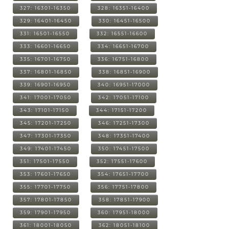
327: 16301-16350
328: 16351-16400
329: 16401-16450
330: 16451-16500
331: 16501-16550
332: 16551-16600
333: 16601-16650
334: 16651-16700
335: 16701-16750
336: 16751-16800
337: 16801-16850
338: 16851-16900
339: 16901-16950
340: 16951-17000
341: 17001-17050
342: 17051-17100
343: 17101-17150
344: 17151-17200
345: 17201-17250
346: 17251-17300
347: 17301-17350
348: 17351-17400
349: 17401-17450
350: 17451-17500
351: 17501-17550
352: 17551-17600
353: 17601-17650
354: 17651-17700
355: 17701-17750
356: 17751-17800
357: 17801-17850
358: 17851-17900
359: 17901-17950
360: 17951-18000
361: 18001-18050
362: 18051-18100