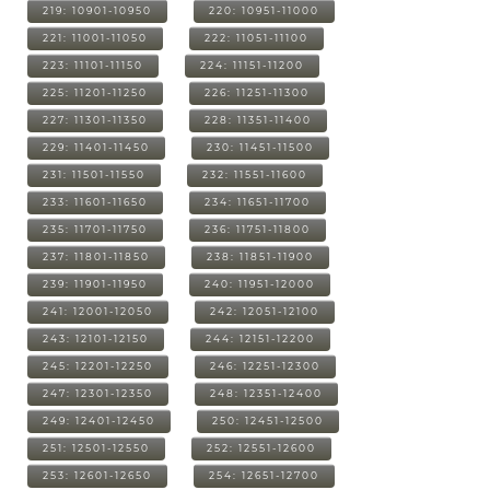
219: 10901-10950
220: 10951-11000
221: 11001-11050
222: 11051-11100
223: 11101-11150
224: 11151-11200
225: 11201-11250
226: 11251-11300
227: 11301-11350
228: 11351-11400
229: 11401-11450
230: 11451-11500
231: 11501-11550
232: 11551-11600
233: 11601-11650
234: 11651-11700
235: 11701-11750
236: 11751-11800
237: 11801-11850
238: 11851-11900
239: 11901-11950
240: 11951-12000
241: 12001-12050
242: 12051-12100
243: 12101-12150
244: 12151-12200
245: 12201-12250
246: 12251-12300
247: 12301-12350
248: 12351-12400
249: 12401-12450
250: 12451-12500
251: 12501-12550
252: 12551-12600
253: 12601-12650
254: 12651-12700