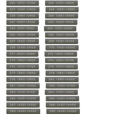
255: 12701-12750
256: 12751-12800
257: 12801-12850
258: 12851-12900
259: 12901-12950
260: 12951-13000
261: 13001-13050
262: 13051-13100
263: 13101-13150
264: 13151-13200
265: 13201-13250
266: 13251-13300
267: 13301-13350
268: 13351-13400
269: 13401-13450
270: 13451-13500
271: 13501-13550
272: 13551-13600
273: 13601-13650
274: 13651-13700
275: 13701-13750
276: 13751-13800
277: 13801-13850
278: 13851-13900
279: 13901-13950
280: 13951-14000
281: 14001-14050
282: 14051-14100
283: 14101-14150
284: 14151-14200
285: 14201-14250
286: 14251-14300
287: 14301-14350
288: 14351-14400
289: 14401-14450
290: 14451-14500