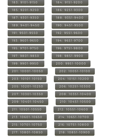
183: 9101-9150
184: 9151-9200
185: 9201-9250
186: 9251-9300
187: 9301-9350
188: 9351-9400
189: 9401-9450
190: 9451-9500
191: 9501-9550
192: 9551-9600
193: 9601-9650
194: 9651-9700
195: 9701-9750
196: 9751-9800
197: 9801-9850
198: 9851-9900
199: 9901-9950
200: 9951-10000
201: 10001-10050
202: 10051-10100
203: 10101-10150
204: 10151-10200
205: 10201-10250
206: 10251-10300
207: 10301-10350
208: 10351-10400
209: 10401-10450
210: 10451-10500
211: 10501-10550
212: 10551-10600
213: 10601-10650
214: 10651-10700
215: 10701-10750
216: 10751-10800
217: 10801-10850
218: 10851-10900