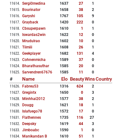
11614
.
Sergi0medina
1637
27
1
11615
.
Bourinator
1658
38
2
11616
.
Garyshi
1767
105
9
11617
.
Grayback
1420
222
0
11618
.
Cbsuperpawn
1610
1
1
11619
.
Iswardas2win
1622
12
0
11620
.
Mrudulrao
1602
10
0
11621
.
Tiimiii
1608
26
1
11622
.
Geekplayer
1682
131
4
11623
.
Cohnenmicha
1589
37
0
11624
.
Bharathasuthar
1585
20
0
11625
.
Sarvendren67676
1585
11
0
#
Name
Elo
Beauty
Wins
Country
11626
.
Fabreu53
1316
624
2
11627
.
Gregintx
1650
0
3
11628
.
Minhhai2012
1577
38
2
11629
.
Dougg
1621
18
1
11630
.
Islafuego78
1572
17
0
11631
.
Flathennes
1735
116
27
11632
.
Deepsky
1619
44
3
11633
.
Jimboabc
1590
1
0
11634
.
Manikandan B
1610
51
1