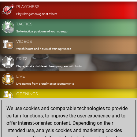
PLAYCHESS
Play Blitz games against others
TACTICS
Solve tactical positions of your strength
VIDEOS
Watch hours and hours of training videos
FRITZ
Play against a club level chess program with hints
LIVE
Live games from grandmaster tournaments
OPENINGS
Develop and exercise your openings
We use cookies and comparable technologies to provide
DATABASE
certain functions, to improve the user experience and to
Eight million strong games
offer interest-oriented content. Depending on their
MYGAMES
intended use, analysis cookies and marketing cookies
Store and analyse your own games in the cloud