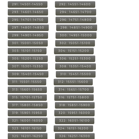
291: 14501-14550
292: 14551-14600
293: 14601-14650
294: 14651-14700
295: 14701-14750
296: 14751-14800
297: 14801-14850
298: 14851-14900
299: 14901-14950
300: 14951-15000
301: 15001-15050
302: 15051-15100
303: 15101-15150
304: 15151-15200
305: 15201-15250
306: 15251-15300
307: 15301-15350
308: 15351-15400
309: 15401-15450
310: 15451-15500
311: 15501-15550
312: 15551-15600
313: 15601-15650
314: 15651-15700
315: 15701-15750
316: 15751-15800
317: 15801-15850
318: 15851-15900
319: 15901-15950
320: 15951-16000
321: 16001-16050
322: 16051-16100
323: 16101-16150
324: 16151-16200
325: 16201-16250
326: 16251-16300