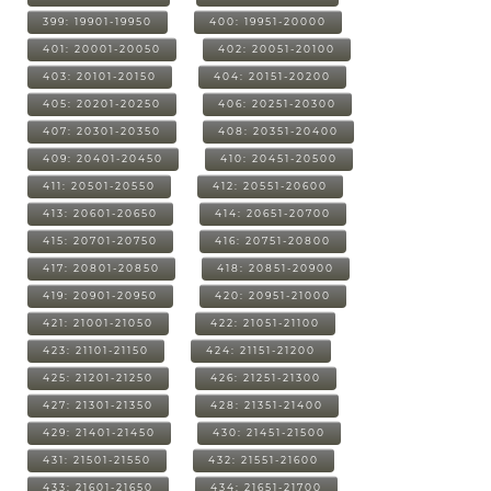
399: 19901-19950
400: 19951-20000
401: 20001-20050
402: 20051-20100
403: 20101-20150
404: 20151-20200
405: 20201-20250
406: 20251-20300
407: 20301-20350
408: 20351-20400
409: 20401-20450
410: 20451-20500
411: 20501-20550
412: 20551-20600
413: 20601-20650
414: 20651-20700
415: 20701-20750
416: 20751-20800
417: 20801-20850
418: 20851-20900
419: 20901-20950
420: 20951-21000
421: 21001-21050
422: 21051-21100
423: 21101-21150
424: 21151-21200
425: 21201-21250
426: 21251-21300
427: 21301-21350
428: 21351-21400
429: 21401-21450
430: 21451-21500
431: 21501-21550
432: 21551-21600
433: 21601-21650
434: 21651-21700