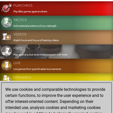
PLAYCHESS
Play Blitz games against others
TACTICS
Solve tactical positions of your strength
VIDEOS
Watch hours and hours of training videos
FRITZ
Play against a club level chess program with hints
LIVE
Live games from grandmaster tournaments
OPENINGS
Develop and exercise your openings
We use cookies and comparable technologies to provide
DATABASE
certain functions, to improve the user experience and to
Eight million strong games
offer interest-oriented content. Depending on their
MYGAMES
intended use, analysis cookies and marketing cookies
Store and analyse your own games in the cloud