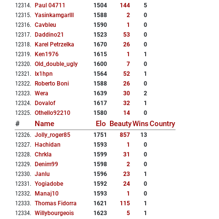
12314
.
Paul 04711
1504
144
5
12315
.
Yasinkamgarlll
1588
2
0
12316
.
Cavbleu
1590
1
0
12317
.
Daddino21
1523
53
0
12318
.
Karel Petrzelka
1670
26
0
12319
.
Ken1976
1615
1
1
12320
.
Old_double_ugly
1600
7
0
12321
.
Ix1hpn
1564
52
1
12322
.
Roberto Boni
1588
26
0
12323
.
Wera
1639
30
2
12324
.
Dovalof
1617
32
1
12325
.
Othello92210
1580
14
0
#
Name
Elo
Beauty
Wins
Country
12326
.
Jolly_roger85
1751
857
13
12327
.
Hachidan
1593
1
0
12328
.
Chrkla
1599
31
0
12329
.
Denim99
1598
2
0
12330
.
Janlu
1596
23
1
12331
.
Yogiadobe
1592
24
0
12332
.
Manaj10
1593
1
0
12333
.
Thomas Fidorra
1621
115
1
12334
.
Willybourgeois
1623
5
1