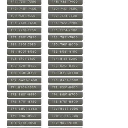
147: 7301-7350
148: 7351-7400
149: 7401-7450
150: 7451-7500
151: 7501-7550
152: 7551-7600
153: 7601-7650
154: 7651-7700
155: 7701-7750
156: 7751-7800
157: 7801-7850
158: 7851-7900
159: 7901-7950
160: 7951-8000
161: 8001-8050
162: 8051-8100
163: 8101-8150
164: 8151-8200
165: 8201-8250
166: 8251-8300
167: 8301-8350
168: 8351-8400
169: 8401-8450
170: 8451-8500
171: 8501-8550
172: 8551-8600
173: 8601-8650
174: 8651-8700
175: 8701-8750
176: 8751-8800
177: 8801-8850
178: 8851-8900
179: 8901-8950
180: 8951-9000
181: 9001-9050
182: 9051-9100