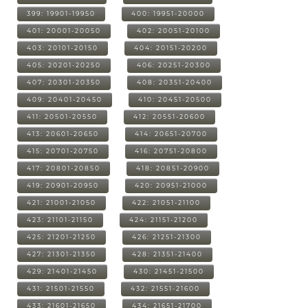
399: 19901-19950
400: 19951-20000
401: 20001-20050
402: 20051-20100
403: 20101-20150
404: 20151-20200
405: 20201-20250
406: 20251-20300
407: 20301-20350
408: 20351-20400
409: 20401-20450
410: 20451-20500
411: 20501-20550
412: 20551-20600
413: 20601-20650
414: 20651-20700
415: 20701-20750
416: 20751-20800
417: 20801-20850
418: 20851-20900
419: 20901-20950
420: 20951-21000
421: 21001-21050
422: 21051-21100
423: 21101-21150
424: 21151-21200
425: 21201-21250
426: 21251-21300
427: 21301-21350
428: 21351-21400
429: 21401-21450
430: 21451-21500
431: 21501-21550
432: 21551-21600
433: 21601-21650
434: 21651-21700