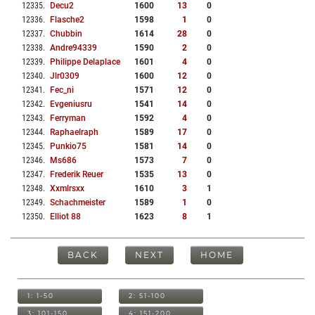
12335
.
Decu2
1600
13
0
12336
.
Flasche2
1598
1
0
12337
.
Chubbin
1614
28
0
12338
.
Andre94339
1590
2
0
12339
.
Philippe Delaplace
1601
4
0
12340
.
Jlr0309
1600
12
0
12341
.
Fec_ni
1571
12
0
12342
.
Evgeniusru
1541
14
0
12343
.
Ferryman
1592
4
0
12344
.
Raphaelraph
1589
17
0
12345
.
Punkio75
1581
14
0
12346
.
Ms686
1573
7
0
12347
.
Frederik Reuer
1535
13
0
12348
.
Xxmlrsxx
1610
3
1
12349
.
Schachmeister
1589
1
0
12350
.
Elliot 88
1623
8
1
BACK
NEXT
HOME
1: 1-50
2: 51-100
3: 101-150
4: 151-200