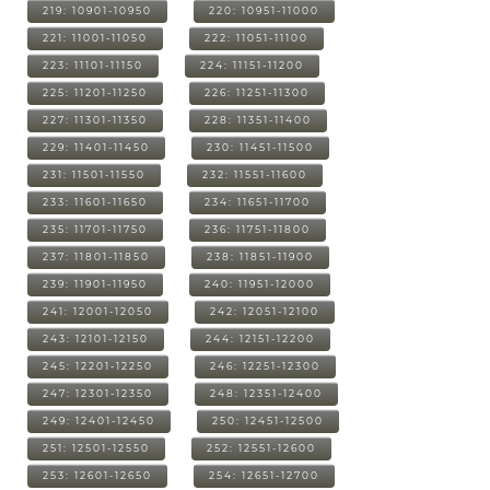
219: 10901-10950
220: 10951-11000
221: 11001-11050
222: 11051-11100
223: 11101-11150
224: 11151-11200
225: 11201-11250
226: 11251-11300
227: 11301-11350
228: 11351-11400
229: 11401-11450
230: 11451-11500
231: 11501-11550
232: 11551-11600
233: 11601-11650
234: 11651-11700
235: 11701-11750
236: 11751-11800
237: 11801-11850
238: 11851-11900
239: 11901-11950
240: 11951-12000
241: 12001-12050
242: 12051-12100
243: 12101-12150
244: 12151-12200
245: 12201-12250
246: 12251-12300
247: 12301-12350
248: 12351-12400
249: 12401-12450
250: 12451-12500
251: 12501-12550
252: 12551-12600
253: 12601-12650
254: 12651-12700