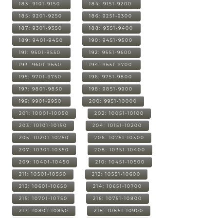
183: 9101-9150
184: 9151-9200
185: 9201-9250
186: 9251-9300
187: 9301-9350
188: 9351-9400
189: 9401-9450
190: 9451-9500
191: 9501-9550
192: 9551-9600
193: 9601-9650
194: 9651-9700
195: 9701-9750
196: 9751-9800
197: 9801-9850
198: 9851-9900
199: 9901-9950
200: 9951-10000
201: 10001-10050
202: 10051-10100
203: 10101-10150
204: 10151-10200
205: 10201-10250
206: 10251-10300
207: 10301-10350
208: 10351-10400
209: 10401-10450
210: 10451-10500
211: 10501-10550
212: 10551-10600
213: 10601-10650
214: 10651-10700
215: 10701-10750
216: 10751-10800
217: 10801-10850
218: 10851-10900