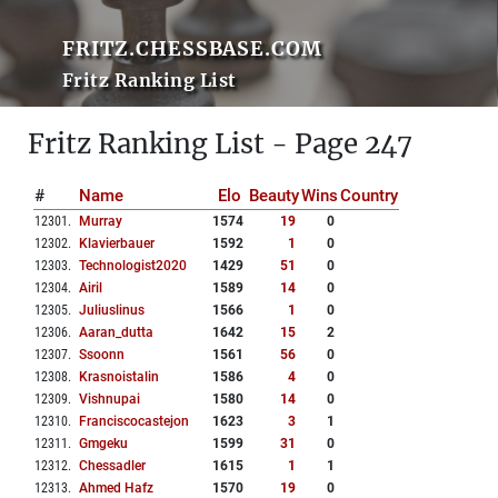
FRITZ.CHESSBASE.COM
Fritz Ranking List
Fritz Ranking List - Page 247
#
Name
Elo
Beauty
Wins
Country
12301
.
Murray
1574
19
0
12302
.
Klavierbauer
1592
1
0
12303
.
Technologist2020
1429
51
0
12304
.
Airil
1589
14
0
12305
.
Juliuslinus
1566
1
0
12306
.
Aaran_dutta
1642
15
2
12307
.
Ssoonn
1561
56
0
12308
.
Krasnoistalin
1586
4
0
12309
.
Vishnupai
1580
14
0
12310
.
Franciscocastejon
1623
3
1
12311
.
Gmgeku
1599
31
0
12312
.
Chessadler
1615
1
1
12313
.
Ahmed Hafz
1570
19
0