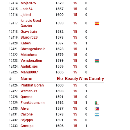
12414
.
Mojaru75
1579
15
0
12415
.
Josh54
1567
15
0
12416
.
Jjolnei
1600
15
0
Ignacio Used
12417
.
1593
15
0
Garzón
12418
.
Gravytrain
1582
15
0
12419
.
Bluebird29
1578
15
0
12420
.
Kabeh
1587
15
1
12421
.
Chessgeniusnic
1623
15
1
12422
.
Melschess
1579
15
0
12423
.
Verndonation
1599
15
0
12424
.
Aadrik_sps
1559
15
0
12425
.
Manu0007
1605
15
0
#
Name
Elo
Beauty
Wins
Country
12426
.
Prabhat Borah
1600
15
0
12427
.
Werner-39
1598
15
1
12428
.
Queend
1591
15
0
12429
.
Frankbaumann
1592
15
1
12430
.
Ahya
1587
15
0
12431
.
Cacone
1578
15
0
12432
.
Sejepps
1591
15
0
12433
.
Gmcapa
1606
15
1