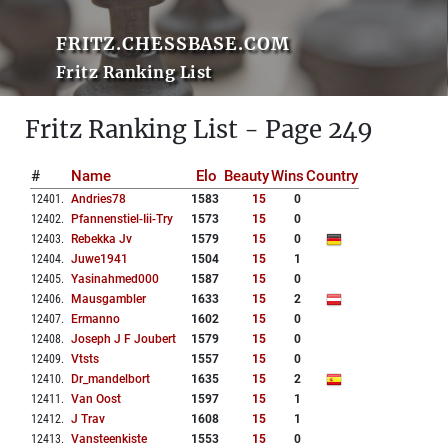
FRITZ.CHESSBASE.COM
Fritz Ranking List
Fritz Ranking List - Page 249
#
Name
Elo
Beauty
Wins
Country
12401
.
Andries78
1583
15
0
12402
.
Pfannenstiel-Iii-Try
1573
15
0
12403
.
Rebekka Jv
1579
15
0
12404
.
Juwe1941
1504
15
1
12405
.
Yasinahmed000
1587
15
0
12406
.
Mausgambler
1633
15
2
12407
.
Ermanno
1602
15
0
12408
.
Joseph J F Joubert
1579
15
0
12409
.
Vtsts
1557
15
0
12410
.
Dr_mandelbort
1635
15
2
12411
.
Van Oost
1597
15
1
12412
.
J Trav
1608
15
1
12413
.
Vansteenkiste
1553
15
0