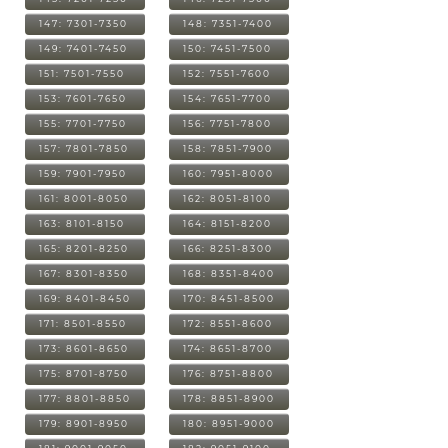
147: 7301-7350
148: 7351-7400
149: 7401-7450
150: 7451-7500
151: 7501-7550
152: 7551-7600
153: 7601-7650
154: 7651-7700
155: 7701-7750
156: 7751-7800
157: 7801-7850
158: 7851-7900
159: 7901-7950
160: 7951-8000
161: 8001-8050
162: 8051-8100
163: 8101-8150
164: 8151-8200
165: 8201-8250
166: 8251-8300
167: 8301-8350
168: 8351-8400
169: 8401-8450
170: 8451-8500
171: 8501-8550
172: 8551-8600
173: 8601-8650
174: 8651-8700
175: 8701-8750
176: 8751-8800
177: 8801-8850
178: 8851-8900
179: 8901-8950
180: 8951-9000