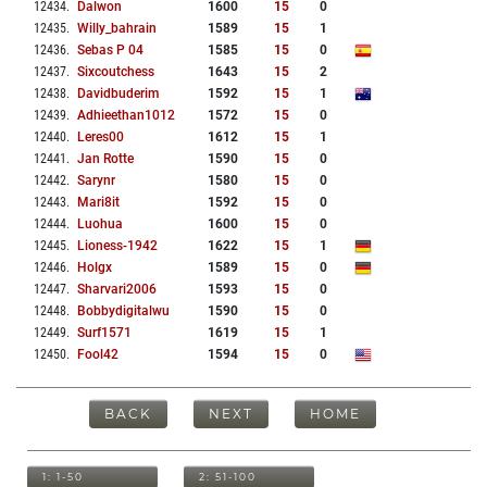
12434
.
Dalwon
1600
15
0
12435
.
Willy_bahrain
1589
15
1
12436
.
Sebas P 04
1585
15
0
12437
.
Sixcoutchess
1643
15
2
12438
.
Davidbuderim
1592
15
1
12439
.
Adhieethan1012
1572
15
0
12440
.
Leres00
1612
15
1
12441
.
Jan Rotte
1590
15
0
12442
.
Sarynr
1580
15
0
12443
.
Mari8it
1592
15
0
12444
.
Luohua
1600
15
0
12445
.
Lioness-1942
1622
15
1
12446
.
Holgx
1589
15
0
12447
.
Sharvari2006
1593
15
0
12448
.
Bobbydigitalwu
1590
15
0
12449
.
Surf1571
1619
15
1
12450
.
Fool42
1594
15
0
BACK
NEXT
HOME
1: 1-50
2: 51-100