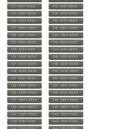
111: 5501-5550
112: 5551-5600
113: 5601-5650
114: 5651-5700
115: 5701-5750
116: 5751-5800
117: 5801-5850
118: 5851-5900
119: 5901-5950
120: 5951-6000
121: 6001-6050
122: 6051-6100
123: 6101-6150
124: 6151-6200
125: 6201-6250
126: 6251-6300
127: 6301-6350
128: 6351-6400
129: 6401-6450
130: 6451-6500
131: 6501-6550
132: 6551-6600
133: 6601-6650
134: 6651-6700
135: 6701-6750
136: 6751-6800
137: 6801-6850
138: 6851-6900
139: 6901-6950
140: 6951-7000
141: 7001-7050
142: 7051-7100
143: 7101-7150
144: 7151-7200
145: 7201-7250
146: 7251-7300