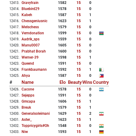
12413
.
Gravytrain
1582
15
0
12414
.
Bluebird29
1578
15
0
12415
.
Kabeh
1587
15
1
12416
.
Chessgeniusnic
1623
15
1
12417
.
Melschess
1579
15
0
12418
.
Verndonation
1599
15
0
12419
.
Aadrik_sps
1559
15
0
12420
.
Manu0007
1605
15
0
12421
.
Prabhat Borah
1600
15
0
12422
.
Werner-39
1598
15
1
12423
.
Queend
1591
15
0
12424
.
Frankbaumann
1592
15
1
12425
.
Ahya
1587
15
0
#
Name
Elo
Beauty
Wins
Country
12426
.
Cacone
1578
15
0
12427
.
Sejepps
1591
15
0
12428
.
Gmcapa
1606
15
1
12429
.
Breuk
1579
15
1
12430
.
Generalsoleimani
1629
15
2
12431
.
Aster_
1623
15
1
12432
.
Toppricygirls#oh
1548
15
0
12433
.
Niw
1593
15
1