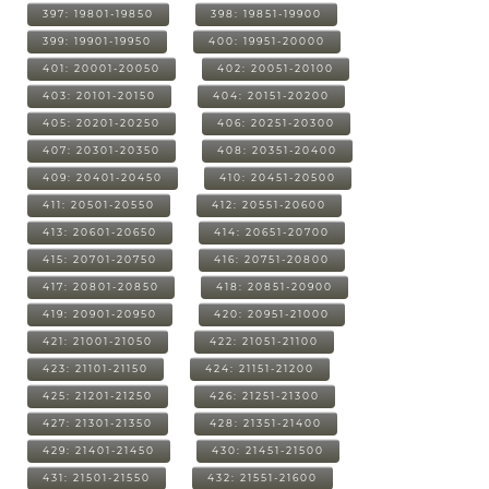
397: 19801-19850
398: 19851-19900
399: 19901-19950
400: 19951-20000
401: 20001-20050
402: 20051-20100
403: 20101-20150
404: 20151-20200
405: 20201-20250
406: 20251-20300
407: 20301-20350
408: 20351-20400
409: 20401-20450
410: 20451-20500
411: 20501-20550
412: 20551-20600
413: 20601-20650
414: 20651-20700
415: 20701-20750
416: 20751-20800
417: 20801-20850
418: 20851-20900
419: 20901-20950
420: 20951-21000
421: 21001-21050
422: 21051-21100
423: 21101-21150
424: 21151-21200
425: 21201-21250
426: 21251-21300
427: 21301-21350
428: 21351-21400
429: 21401-21450
430: 21451-21500
431: 21501-21550
432: 21551-21600