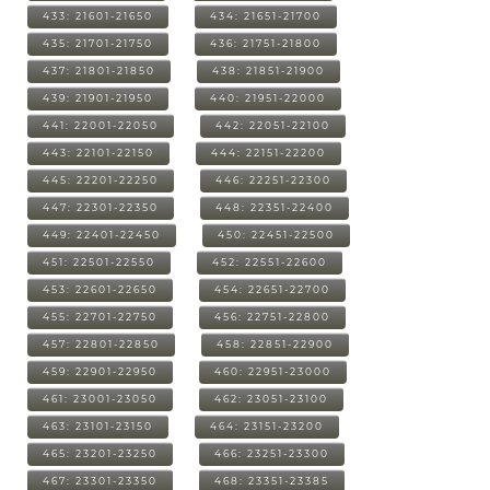
433: 21601-21650
434: 21651-21700
435: 21701-21750
436: 21751-21800
437: 21801-21850
438: 21851-21900
439: 21901-21950
440: 21951-22000
441: 22001-22050
442: 22051-22100
443: 22101-22150
444: 22151-22200
445: 22201-22250
446: 22251-22300
447: 22301-22350
448: 22351-22400
449: 22401-22450
450: 22451-22500
451: 22501-22550
452: 22551-22600
453: 22601-22650
454: 22651-22700
455: 22701-22750
456: 22751-22800
457: 22801-22850
458: 22851-22900
459: 22901-22950
460: 22951-23000
461: 23001-23050
462: 23051-23100
463: 23101-23150
464: 23151-23200
465: 23201-23250
466: 23251-23300
467: 23301-23350
468: 23351-23385