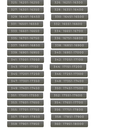
325: 16201-16250
326: 16251-16300
327: 16301-16350
328: 16351-16400
329: 16401-16450
330: 16451-16500
331: 16501-16550
332: 16551-16600
333: 16601-16650
334: 16651-16700
335: 16701-16750
336: 16751-16800
337: 16801-16850
338: 16851-16900
339: 16901-16950
340: 16951-17000
341: 17001-17050
342: 17051-17100
343: 17101-17150
344: 17151-17200
345: 17201-17250
346: 17251-17300
347: 17301-17350
348: 17351-17400
349: 17401-17450
350: 17451-17500
351: 17501-17550
352: 17551-17600
353: 17601-17650
354: 17651-17700
355: 17701-17750
356: 17751-17800
357: 17801-17850
358: 17851-17900
359: 17901-17950
360: 17951-18000