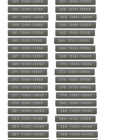
253: 12601-12650
254: 12651-12700
255: 12701-12750
256: 12751-12800
257: 12801-12850
258: 12851-12900
259: 12901-12950
260: 12951-13000
261: 13001-13050
262: 13051-13100
263: 13101-13150
264: 13151-13200
265: 13201-13250
266: 13251-13300
267: 13301-13350
268: 13351-13400
269: 13401-13450
270: 13451-13500
271: 13501-13550
272: 13551-13600
273: 13601-13650
274: 13651-13700
275: 13701-13750
276: 13751-13800
277: 13801-13850
278: 13851-13900
279: 13901-13950
280: 13951-14000
281: 14001-14050
282: 14051-14100
283: 14101-14150
284: 14151-14200
285: 14201-14250
286: 14251-14300
287: 14301-14350
288: 14351-14400