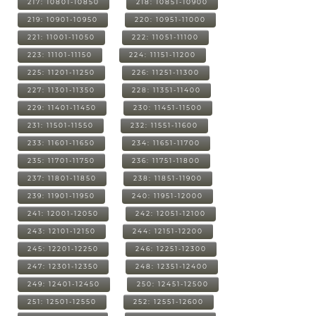
217: 10801-10850
218: 10851-10900
219: 10901-10950
220: 10951-11000
221: 11001-11050
222: 11051-11100
223: 11101-11150
224: 11151-11200
225: 11201-11250
226: 11251-11300
227: 11301-11350
228: 11351-11400
229: 11401-11450
230: 11451-11500
231: 11501-11550
232: 11551-11600
233: 11601-11650
234: 11651-11700
235: 11701-11750
236: 11751-11800
237: 11801-11850
238: 11851-11900
239: 11901-11950
240: 11951-12000
241: 12001-12050
242: 12051-12100
243: 12101-12150
244: 12151-12200
245: 12201-12250
246: 12251-12300
247: 12301-12350
248: 12351-12400
249: 12401-12450
250: 12451-12500
251: 12501-12550
252: 12551-12600