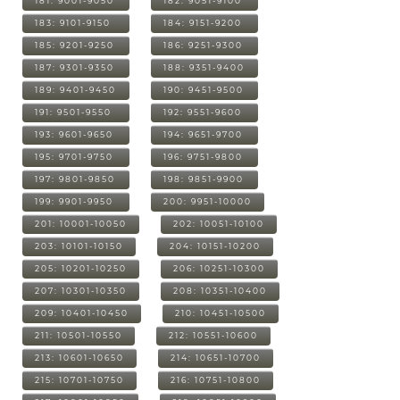
181: 9001-9050
182: 9051-9100
183: 9101-9150
184: 9151-9200
185: 9201-9250
186: 9251-9300
187: 9301-9350
188: 9351-9400
189: 9401-9450
190: 9451-9500
191: 9501-9550
192: 9551-9600
193: 9601-9650
194: 9651-9700
195: 9701-9750
196: 9751-9800
197: 9801-9850
198: 9851-9900
199: 9901-9950
200: 9951-10000
201: 10001-10050
202: 10051-10100
203: 10101-10150
204: 10151-10200
205: 10201-10250
206: 10251-10300
207: 10301-10350
208: 10351-10400
209: 10401-10450
210: 10451-10500
211: 10501-10550
212: 10551-10600
213: 10601-10650
214: 10651-10700
215: 10701-10750
216: 10751-10800