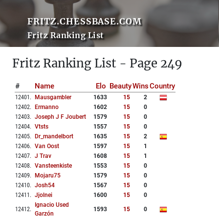
FRITZ.CHESSBASE.COM
Fritz Ranking List
Fritz Ranking List - Page 249
#
Name
Elo
Beauty
Wins
Country
12401
.
Mausgambler
1633
15
2
12402
.
Ermanno
1602
15
0
12403
.
Joseph J F Joubert
1579
15
0
12404
.
Vtsts
1557
15
0
12405
.
Dr_mandelbort
1635
15
2
12406
.
Van Oost
1597
15
1
12407
.
J Trav
1608
15
1
12408
.
Vansteenkiste
1553
15
0
12409
.
Mojaru75
1579
15
0
12410
.
Josh54
1567
15
0
12411
.
Jjolnei
1600
15
0
Ignacio Used
12412
.
1593
15
0
Garzón