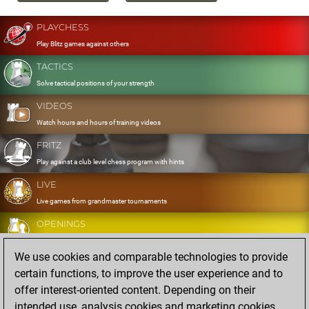
PLAYCHESS
Play Blitz games against others
TACTICS
Solve tactical positions of your strength
VIDEOS
Watch hours and hours of training videos
FRITZ
Play against a club level chess program with hints
LIVE
Live games from grandmaster tournaments
OPENINGS
Develop and exercise your openings
We use cookies and comparable technologies to provide
DATABASE
certain functions, to improve the user experience and to
Eight million strong games
offer interest-oriented content. Depending on their
MYGAMES
intended use, analysis cookies and marketing cookies