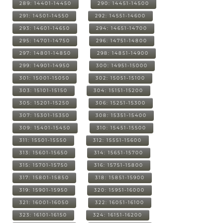
289: 14401-14450
290: 14451-14500
291: 14501-14550
292: 14551-14600
293: 14601-14650
294: 14651-14700
295: 14701-14750
296: 14751-14800
297: 14801-14850
298: 14851-14900
299: 14901-14950
300: 14951-15000
301: 15001-15050
302: 15051-15100
303: 15101-15150
304: 15151-15200
305: 15201-15250
306: 15251-15300
307: 15301-15350
308: 15351-15400
309: 15401-15450
310: 15451-15500
311: 15501-15550
312: 15551-15600
313: 15601-15650
314: 15651-15700
315: 15701-15750
316: 15751-15800
317: 15801-15850
318: 15851-15900
319: 15901-15950
320: 15951-16000
321: 16001-16050
322: 16051-16100
323: 16101-16150
324: 16151-16200