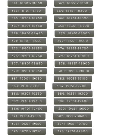
361: 18001-18050
362: 18051-18100
363: 18101-18150
364: 18151-18200
365: 18201-18250
366: 18251-18300
367: 18301-18350
368: 18351-18400
369: 18401-18450
370: 18451-18500
371: 18501-18550
372: 18551-18600
373: 18601-18650
374: 18651-18700
375: 18701-18750
376: 18751-18800
377: 18801-18850
378: 18851-18900
379: 18901-18950
380: 18951-19000
381: 19001-19050
382: 19051-19100
383: 19101-19150
384: 19151-19200
385: 19201-19250
386: 19251-19300
387: 19301-19350
388: 19351-19400
389: 19401-19450
390: 19451-19500
391: 19501-19550
392: 19551-19600
393: 19601-19650
394: 19651-19700
395: 19701-19750
396: 19751-19800