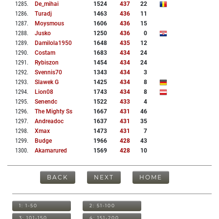
1285
.
De_mihai
1524
437
22
1286
.
Turadj
1463
436
11
1287
.
Moysmous
1606
436
15
1288
.
Jusko
1250
436
0
1289
.
Damilola1950
1648
435
12
1290
.
Costam
1683
434
24
1291
.
Rybiszon
1454
434
24
1292
.
Svennis70
1343
434
3
1293
.
Slawek G
1425
434
8
1294
.
Lion08
1743
434
8
1295
.
Senendc
1522
433
4
1296
.
The Mighty Ss
1667
431
46
1297
.
Andreadoc
1637
431
35
1298
.
Xmax
1473
431
7
1299
.
Budge
1966
428
43
1300
.
Akamarured
1569
428
10
BACK
NEXT
HOME
1: 1-50
2: 51-100
3: 101-150
4: 151-200