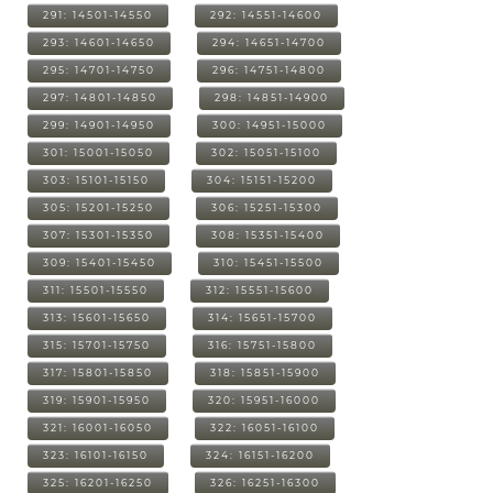
291: 14501-14550
292: 14551-14600
293: 14601-14650
294: 14651-14700
295: 14701-14750
296: 14751-14800
297: 14801-14850
298: 14851-14900
299: 14901-14950
300: 14951-15000
301: 15001-15050
302: 15051-15100
303: 15101-15150
304: 15151-15200
305: 15201-15250
306: 15251-15300
307: 15301-15350
308: 15351-15400
309: 15401-15450
310: 15451-15500
311: 15501-15550
312: 15551-15600
313: 15601-15650
314: 15651-15700
315: 15701-15750
316: 15751-15800
317: 15801-15850
318: 15851-15900
319: 15901-15950
320: 15951-16000
321: 16001-16050
322: 16051-16100
323: 16101-16150
324: 16151-16200
325: 16201-16250
326: 16251-16300