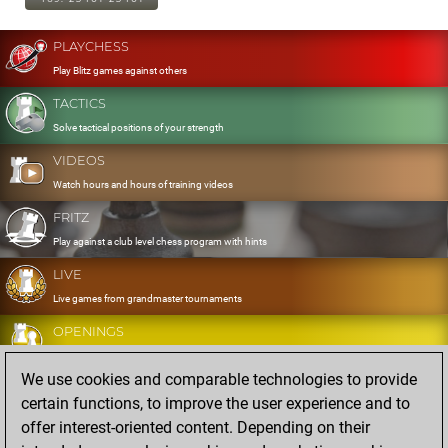
PLAYCHESS
Play Blitz games against others
TACTICS
Solve tactical positions of your strength
VIDEOS
Watch hours and hours of training videos
FRITZ
Play against a club level chess program with hints
LIVE
Live games from grandmaster tournaments
OPENINGS
Develop and exercise your openings
We use cookies and comparable technologies to provide
DATABASE
certain functions, to improve the user experience and to
Eight million strong games
offer interest-oriented content. Depending on their
MYGAMES