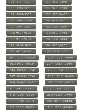
183: 9101-9150
184: 9151-9200
185: 9201-9250
186: 9251-9300
187: 9301-9350
188: 9351-9400
189: 9401-9450
190: 9451-9500
191: 9501-9550
192: 9551-9600
193: 9601-9650
194: 9651-9700
195: 9701-9750
196: 9751-9800
197: 9801-9850
198: 9851-9900
199: 9901-9950
200: 9951-10000
201: 10001-10050
202: 10051-10100
203: 10101-10150
204: 10151-10200
205: 10201-10250
206: 10251-10300
207: 10301-10350
208: 10351-10400
209: 10401-10450
210: 10451-10500
211: 10501-10550
212: 10551-10600
213: 10601-10650
214: 10651-10700
215: 10701-10750
216: 10751-10800
217: 10801-10850
218: 10851-10900