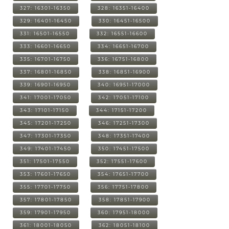
327: 16301-16350
328: 16351-16400
329: 16401-16450
330: 16451-16500
331: 16501-16550
332: 16551-16600
333: 16601-16650
334: 16651-16700
335: 16701-16750
336: 16751-16800
337: 16801-16850
338: 16851-16900
339: 16901-16950
340: 16951-17000
341: 17001-17050
342: 17051-17100
343: 17101-17150
344: 17151-17200
345: 17201-17250
346: 17251-17300
347: 17301-17350
348: 17351-17400
349: 17401-17450
350: 17451-17500
351: 17501-17550
352: 17551-17600
353: 17601-17650
354: 17651-17700
355: 17701-17750
356: 17751-17800
357: 17801-17850
358: 17851-17900
359: 17901-17950
360: 17951-18000
361: 18001-18050
362: 18051-18100