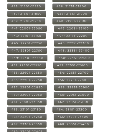
435: 21701-21750
436: 21751-21800
437: 21801-21850
438: 21851-21900
439: 21901-21950
440: 21951-22000
441: 22001-22050
442: 22051-22100
443: 22101-22150
444: 22151-22200
445: 22201-22250
446: 22251-22300
447: 22301-22350
448: 22351-22400
449: 22401-22450
450: 22451-22500
451: 22501-22550
452: 22551-22600
453: 22601-22650
454: 22651-22700
455: 22701-22750
456: 22751-22800
457: 22801-22850
458: 22851-22900
459: 22901-22950
460: 22951-23000
461: 23001-23050
462: 23051-23100
463: 23101-23150
464: 23151-23200
465: 23201-23250
466: 23251-23300
467: 23301-23350
468: 23351-23400
469: 23401-23401