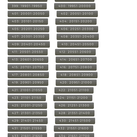
399: 19901-19950
400: 19951-20000
401: 20001-20050
402: 20051-20100
403: 20101-20150
404: 20151-20200
405: 20201-20250
406: 20251-20300
407: 20301-20350
408: 20351-20400
409: 20401-20450
410: 20451-20500
411: 20501-20550
412: 20551-20600
413: 20601-20650
414: 20651-20700
415: 20701-20750
416: 20751-20800
417: 20801-20850
418: 20851-20900
419: 20901-20950
420: 20951-21000
421: 21001-21050
422: 21051-21100
423: 21101-21150
424: 21151-21200
425: 21201-21250
426: 21251-21300
427: 21301-21350
428: 21351-21400
429: 21401-21450
430: 21451-21500
431: 21501-21550
432: 21551-21600
433: 21601-21650
434: 21651-21700