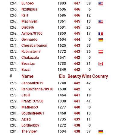
1264
.
Eunoeo
1803
447
38
1265
.
Nxd8plus
1696
446
6
1266
.
Rai1
1686
446
12
1267
.
Macniven
1361
445
13
1268
.
Dietri46
1591
445
25
1269
.
Ayrion78100
1859
445
17
1270
.
Gennardo
1604
444
0
1271
.
Chessbarbarion
1625
443
53
1272
.
Rubinstein7
1772
443
35
1273
.
Chakazulu
1541
442
0
1274
.
Beastqc
1733
442
31
1275
.
Bazzi
1349
442
0
#
Name
Elo
Beauty
Wins
Country
1276
.
Janpaul2019
1748
442
42
1277
.
Rahulkrishna78910
1638
442
2
1278
.
Jsulli
1464
441
18
1279
.
Franz197550
1930
441
41
1280
.
Mathes69
1277
440
0
1281
.
Southstreet61
1468
440
13
1282
.
Aziad
1735
439
11
1283
.
Lordnobby
1272
438
0
1284
.
The Viper
1594
438
37