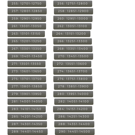
255: 12701-12750
256: 12751-12800
257: 12801-12850
258: 12851-12900
259: 12901-12950
260: 12951-13000
261: 13001-13050
262: 13051-13100
263: 13101-13150
264: 13151-13200
265: 13201-13250
266: 13251-13300
267: 13301-13350
268: 13351-13400
269: 13401-13450
270: 13451-13500
271: 13501-13550
272: 13551-13600
273: 13601-13650
274: 13651-13700
275: 13701-13750
276: 13751-13800
277: 13801-13850
278: 13851-13900
279: 13901-13950
280: 13951-14000
281: 14001-14050
282: 14051-14100
283: 14101-14150
284: 14151-14200
285: 14201-14250
286: 14251-14300
287: 14301-14350
288: 14351-14400
289: 14401-14450
290: 14451-14500