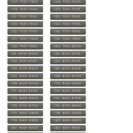
147: 7301-7350
148: 7351-7400
149: 7401-7450
150: 7451-7500
151: 7501-7550
152: 7551-7600
153: 7601-7650
154: 7651-7700
155: 7701-7750
156: 7751-7800
157: 7801-7850
158: 7851-7900
159: 7901-7950
160: 7951-8000
161: 8001-8050
162: 8051-8100
163: 8101-8150
164: 8151-8200
165: 8201-8250
166: 8251-8300
167: 8301-8350
168: 8351-8400
169: 8401-8450
170: 8451-8500
171: 8501-8550
172: 8551-8600
173: 8601-8650
174: 8651-8700
175: 8701-8750
176: 8751-8800
177: 8801-8850
178: 8851-8900
179: 8901-8950
180: 8951-9000
181: 9001-9050
182: 9051-9100