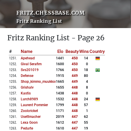
FRITZ.CHESSBASE.COM
Fritz Ranking List
Fritz Ranking List - Page 26
#
Name
Elo
Beauty
Wins
Country
1251
.
Apehead
1441
450
14
1252
.
Gival Serafim
1600
450
0
1253
.
Svs201019
1766
450
18
1254
.
Defense
1915
449
80
1255
.
Shop_kimmo_muukkonen
1665
449
4
1256
.
Grishalv
1655
448
8
1257
.
Kastis
1438
448
0
1258
.
Lurch8989
1532
448
24
1259
.
Laurent Pommier
1799
448
57
1260
.
Zoolcricket
1171
448
1
1261
.
Usettmacher
2019
447
62
1262
.
Lexa Goon
1612
447
55
1263
.
Pedurte
1610
447
19