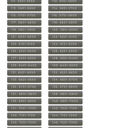
111: 5501-5550
112: 5551-5600
113: 5601-5650
114: 5651-5700
115: 5701-5750
116: 5751-5800
117: 5801-5850
118: 5851-5900
119: 5901-5950
120: 5951-6000
121: 6001-6050
122: 6051-6100
123: 6101-6150
124: 6151-6200
125: 6201-6250
126: 6251-6300
127: 6301-6350
128: 6351-6400
129: 6401-6450
130: 6451-6500
131: 6501-6550
132: 6551-6600
133: 6601-6650
134: 6651-6700
135: 6701-6750
136: 6751-6800
137: 6801-6850
138: 6851-6900
139: 6901-6950
140: 6951-7000
141: 7001-7050
142: 7051-7100
143: 7101-7150
144: 7151-7200
145: 7201-7250
146: 7251-7300