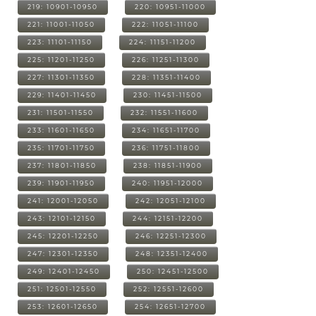
219: 10901-10950
220: 10951-11000
221: 11001-11050
222: 11051-11100
223: 11101-11150
224: 11151-11200
225: 11201-11250
226: 11251-11300
227: 11301-11350
228: 11351-11400
229: 11401-11450
230: 11451-11500
231: 11501-11550
232: 11551-11600
233: 11601-11650
234: 11651-11700
235: 11701-11750
236: 11751-11800
237: 11801-11850
238: 11851-11900
239: 11901-11950
240: 11951-12000
241: 12001-12050
242: 12051-12100
243: 12101-12150
244: 12151-12200
245: 12201-12250
246: 12251-12300
247: 12301-12350
248: 12351-12400
249: 12401-12450
250: 12451-12500
251: 12501-12550
252: 12551-12600
253: 12601-12650
254: 12651-12700