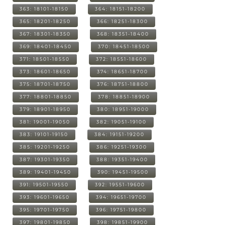
363: 18101-18150
364: 18151-18200
365: 18201-18250
366: 18251-18300
367: 18301-18350
368: 18351-18400
369: 18401-18450
370: 18451-18500
371: 18501-18550
372: 18551-18600
373: 18601-18650
374: 18651-18700
375: 18701-18750
376: 18751-18800
377: 18801-18850
378: 18851-18900
379: 18901-18950
380: 18951-19000
381: 19001-19050
382: 19051-19100
383: 19101-19150
384: 19151-19200
385: 19201-19250
386: 19251-19300
387: 19301-19350
388: 19351-19400
389: 19401-19450
390: 19451-19500
391: 19501-19550
392: 19551-19600
393: 19601-19650
394: 19651-19700
395: 19701-19750
396: 19751-19800
397: 19801-19850
398: 19851-19900