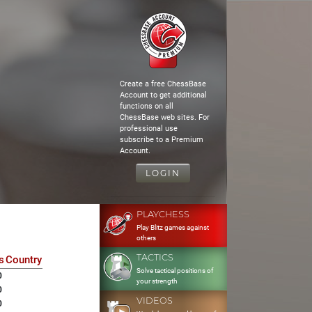
Create a free ChessBase
Account to get additional
functions on all
ChessBase web sites. For
professional use
subscribe to a Premium
Account.
LOGIN
PLAYCHESS
Play Blitz games against
others
TACTICS
s
Country
Solve tactical positions of
0
your strength
0
VIDEOS
0