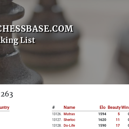
CHESSBASE.COM
nking List
 263
untry
#
Name
Elo
Beauty
Win
13126
.
Mutras
1594
5
13127
.
Sherloc
1620
11
13128
.
Do-Life
1590
17