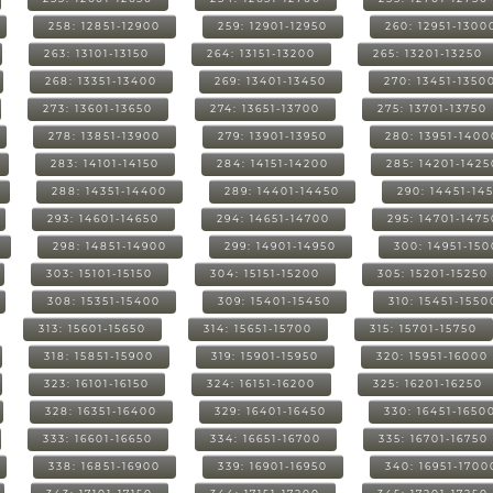
258: 12851-12900
259: 12901-12950
260: 12951-1300
263: 13101-13150
264: 13151-13200
265: 13201-13250
268: 13351-13400
269: 13401-13450
270: 13451-1350
273: 13601-13650
274: 13651-13700
275: 13701-13750
278: 13851-13900
279: 13901-13950
280: 13951-1400
283: 14101-14150
284: 14151-14200
285: 14201-1425
288: 14351-14400
289: 14401-14450
290: 14451-14
293: 14601-14650
294: 14651-14700
295: 14701-1475
298: 14851-14900
299: 14901-14950
300: 14951-15
303: 15101-15150
304: 15151-15200
305: 15201-15250
308: 15351-15400
309: 15401-15450
310: 15451-1550
313: 15601-15650
314: 15651-15700
315: 15701-15750
318: 15851-15900
319: 15901-15950
320: 15951-16000
323: 16101-16150
324: 16151-16200
325: 16201-16250
328: 16351-16400
329: 16401-16450
330: 16451-1650
333: 16601-16650
334: 16651-16700
335: 16701-16750
338: 16851-16900
339: 16901-16950
340: 16951-1700