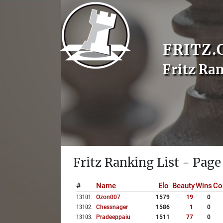
FRITZ.
Fritz Ra
Fritz Ranking List - Page
#
Name
Elo
Beauty
Wins
Co
13101
.
Ozon007
1579
19
0
13102
.
Chessnager
1586
1
0
13103
.
Pradeeppaiu
1511
77
0