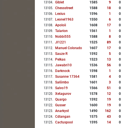
13104
.
Giblet
1585
9
0
13105
.
Chessstreet
1588
18
0
13106
.
Lexius
1596
1
0
13107
.
Leonel1963
1550
6
0
13108
.
Apoloii
1608
17
0
13109
.
Talarion
1561
1
0
13110
.
Nobbi555
1588
8
0
13111
.
Jl1221
1525
89
0
13112
.
Manuel Colorado
1607
17
0
13113
.
Sauze R
1592
5
0
13114
.
Pelkas
1523
13
0
13115
.
Jawabri10
1536
56
0
13116
.
Darknock
1598
1
0
13117
.
Susanne 17364
1581
4
0
13118
.
Salômbo
1601
3
0
13119
.
Salvo19
1566
51
0
13120
.
Xetagurov
1578
12
0
13121
.
Quargo
1592
19
0
13122
.
Gusser
1600
19
0
13123
.
Anarkyst
1490
162
0
13124
.
Cdlangan
1575
43
0
13125
.
Cactuspool
1595
14
0