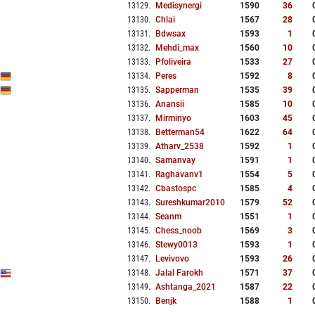
13129
.
Medisynergi
1590
36
13130
.
Chlai
1567
28
13131
.
Bdwsax
1593
1
13132
.
Mehdi_max
1560
10
13133
.
Pfoliveira
1533
27
13134
.
Peres
1592
8
13135
.
Sapperman
1535
39
13136
.
Anansii
1585
10
13137
.
Mirminyo
1603
45
13138
.
Betterman54
1622
64
13139
.
Atharv_2538
1592
1
13140
.
Samanvay
1591
1
13141
.
Raghavanv1
1554
5
13142
.
Cbastospc
1585
4
13143
.
Sureshkumar2010
1579
52
13144
.
Seanm
1551
1
13145
.
Chess_noob
1569
3
13146
.
Stewy0013
1593
1
13147
.
Levivovo
1593
26
13148
.
Jalal Farokh
1571
37
13149
.
Ashtanga_2021
1587
22
13150
.
Benjk
1588
1