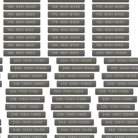
168: 8351-8400
169: 8401-8450
170: 8451-8500
173: 8601-8650
174: 8651-8700
175: 8701-8750
178: 8851-8900
179: 8901-8950
180: 8951-9000
183: 9101-9150
184: 9151-9200
185: 9201-9250
188: 9351-9400
189: 9401-9450
190: 9451-9500
193: 9601-9650
194: 9651-9700
195: 9701-9750
198: 9851-9900
199: 9901-9950
200: 9951-10000
203: 10101-10150
204: 10151-10200
205: 10201-1025
208: 10351-10400
209: 10401-10450
210: 10451-10
213: 10601-10650
214: 10651-10700
215: 10701-10750
218: 10851-10900
219: 10901-10950
220: 10951-1100
223: 11101-11150
224: 11151-11200
225: 11201-11250
228: 11351-11400
229: 11401-11450
230: 11451-11500
233: 11601-11650
234: 11651-11700
235: 11701-11750
238: 11851-11900
239: 11901-11950
240: 11951-12000
243: 12101-12150
244: 12151-12200
245: 12201-12250
248: 12351-12400
249: 12401-12450
250: 12451-125
253: 12601-12650
254: 12651-12700
255: 12701-12750