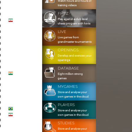
Watch hours and hours of
0
training videos
0
FRITZ
0
Play against a club level
0
chess program with hints
0
LIVE
0
Live games from
0
grandmaster tournaments
0
0
OPENINGS
0
Develop and exercise your
openings
0
0
DATABASE
0
Eight million strong
games
0
0
MYGAMES
0
Store and analyse your
0
own games in the cloud
0
PLAYERS
0
Store and analyse your
0
own games in the cloud
0
STUDIES
0
Store and analyse your