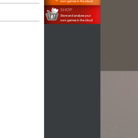
own games in the cloud
SHOP
Store and analyse your
own games in the cloud