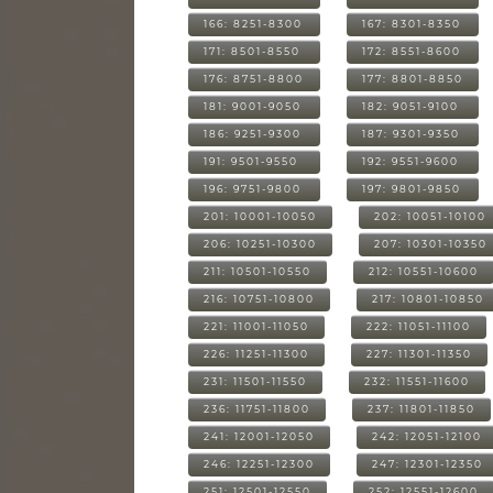
166: 8251-8300
167: 8301-8350
171: 8501-8550
172: 8551-8600
176: 8751-8800
177: 8801-8850
181: 9001-9050
182: 9051-9100
186: 9251-9300
187: 9301-9350
191: 9501-9550
192: 9551-9600
196: 9751-9800
197: 9801-9850
201: 10001-10050
202: 10051-10100
206: 10251-10300
207: 10301-10350
211: 10501-10550
212: 10551-10600
216: 10751-10800
217: 10801-10850
221: 11001-11050
222: 11051-11100
226: 11251-11300
227: 11301-11350
231: 11501-11550
232: 11551-11600
236: 11751-11800
237: 11801-11850
241: 12001-12050
242: 12051-12100
246: 12251-12300
247: 12301-12350
251: 12501-12550
252: 12551-12600