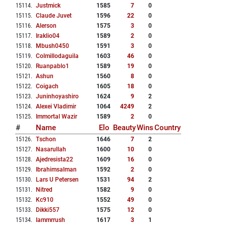
15114
.
Justmick
1585
7
0
15115
.
Claude Juvet
1596
22
0
15116
.
Alerson
1575
3
0
15117
.
Iraklio04
1589
2
0
15118
.
Mbush0450
1591
3
0
15119
.
Colmillodaguila
1603
46
0
15120
.
Ruanpablo1
1589
19
0
15121
.
Ashun
1560
8
0
15122
.
Coigach
1605
18
0
15123
.
Juninhoyashiro
1624
9
2
15124
.
Alexei Vladimir
1064
4249
2
15125
.
Immortal Wazir
1589
2
0
#
Name
Elo
Beauty
Wins
Country
15126
.
Tschon
1646
7
2
15127
.
Nasarullah
1600
10
0
15128
.
Ajedresista22
1609
16
0
15129
.
Ibrahimsalman
1592
2
0
15130
.
Lars U Petersen
1531
94
2
15131
.
Nitred
1582
9
0
15132
.
Kc910
1552
49
0
15133
.
Dikki557
1575
12
0
15134
.
Iammrrush
1617
3
1