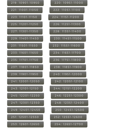
219: 10901-10950
220: 10951-11000
221: 11001-11050
222: 11051-11100
223: 11101-11150
224: 11151-11200
225: 11201-11250
226: 11251-11300
227: 11301-11350
228: 11351-11400
229: 11401-11450
230: 11451-11500
231: 11501-11550
232: 11551-11600
233: 11601-11650
234: 11651-11700
235: 11701-11750
236: 11751-11800
237: 11801-11850
238: 11851-11900
239: 11901-11950
240: 11951-12000
241: 12001-12050
242: 12051-12100
243: 12101-12150
244: 12151-12200
245: 12201-12250
246: 12251-12300
247: 12301-12350
248: 12351-12400
249: 12401-12450
250: 12451-12500
251: 12501-12550
252: 12551-12600
253: 12601-12650
254: 12651-12700