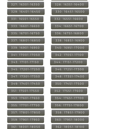
327: 16301-16350
328: 16351-16400
329: 16401-16450
330: 16451-16500
331: 16501-16550
332: 16551-16600
333: 16601-16650
334: 16651-16700
335: 16701-16750
336: 16751-16800
337: 16801-16850
338: 16851-16900
339: 16901-16950
340: 16951-17000
341: 17001-17050
342: 17051-17100
343: 17101-17150
344: 17151-17200
345: 17201-17250
346: 17251-17300
347: 17301-17350
348: 17351-17400
349: 17401-17450
350: 17451-17500
351: 17501-17550
352: 17551-17600
353: 17601-17650
354: 17651-17700
355: 17701-17750
356: 17751-17800
357: 17801-17850
358: 17851-17900
359: 17901-17950
360: 17951-18000
361: 18001-18050
362: 18051-18100