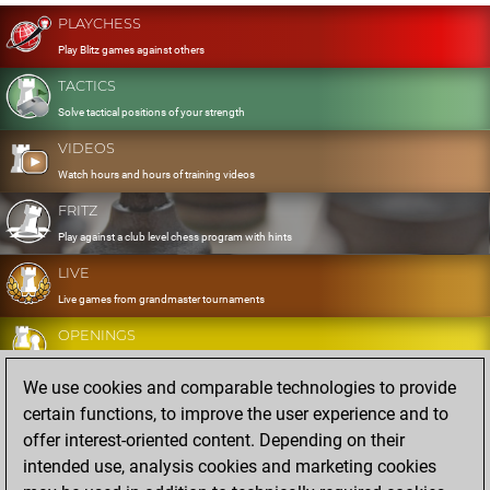
PLAYCHESS
Play Blitz games against others
TACTICS
Solve tactical positions of your strength
VIDEOS
Watch hours and hours of training videos
FRITZ
Play against a club level chess program with hints
LIVE
Live games from grandmaster tournaments
OPENINGS
Develop and exercise your openings
We use cookies and comparable technologies to provide
DATABASE
certain functions, to improve the user experience and to
Eight million strong games
offer interest-oriented content. Depending on their
MYGAMES
intended use, analysis cookies and marketing cookies
Store and analyse your own games in the cloud