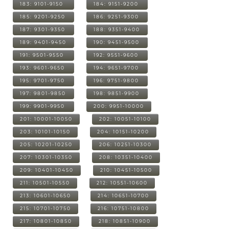
183: 9101-9150
184: 9151-9200
185: 9201-9250
186: 9251-9300
187: 9301-9350
188: 9351-9400
189: 9401-9450
190: 9451-9500
191: 9501-9550
192: 9551-9600
193: 9601-9650
194: 9651-9700
195: 9701-9750
196: 9751-9800
197: 9801-9850
198: 9851-9900
199: 9901-9950
200: 9951-10000
201: 10001-10050
202: 10051-10100
203: 10101-10150
204: 10151-10200
205: 10201-10250
206: 10251-10300
207: 10301-10350
208: 10351-10400
209: 10401-10450
210: 10451-10500
211: 10501-10550
212: 10551-10600
213: 10601-10650
214: 10651-10700
215: 10701-10750
216: 10751-10800
217: 10801-10850
218: 10851-10900