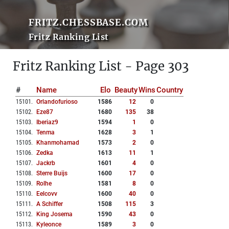
FRITZ.CHESSBASE.COM
Fritz Ranking List
Fritz Ranking List - Page 303
#
Name
Elo
Beauty
Wins
Country
15101
.
Orlandofurioso
1586
12
0
15102
.
Eze87
1680
135
38
15103
.
Iberiaz9
1594
1
0
15104
.
Tenma
1628
3
1
15105
.
Khanmohamad
1573
2
0
15106
.
Zedka
1613
11
1
15107
.
Jackrb
1601
4
0
15108
.
Sterre Buijs
1600
17
0
15109
.
Rolhe
1581
8
0
15110
.
Eelcovv
1600
40
0
15111
.
A Schiffer
1508
115
3
15112
.
King Josema
1590
43
0
15113
.
Kyleonce
1589
3
0