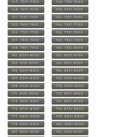
147: 7301-7350
148: 7351-7400
149: 7401-7450
150: 7451-7500
151: 7501-7550
152: 7551-7600
153: 7601-7650
154: 7651-7700
155: 7701-7750
156: 7751-7800
157: 7801-7850
158: 7851-7900
159: 7901-7950
160: 7951-8000
161: 8001-8050
162: 8051-8100
163: 8101-8150
164: 8151-8200
165: 8201-8250
166: 8251-8300
167: 8301-8350
168: 8351-8400
169: 8401-8450
170: 8451-8500
171: 8501-8550
172: 8551-8600
173: 8601-8650
174: 8651-8700
175: 8701-8750
176: 8751-8800
177: 8801-8850
178: 8851-8900
179: 8901-8950
180: 8951-9000
181: 9001-9050
182: 9051-9100