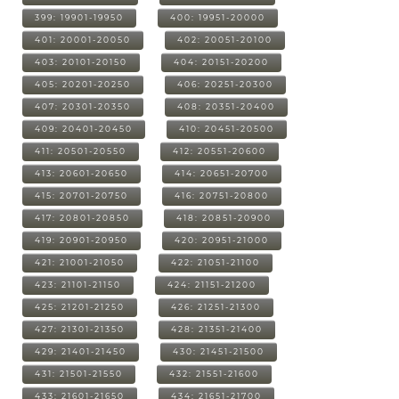
399: 19901-19950
400: 19951-20000
401: 20001-20050
402: 20051-20100
403: 20101-20150
404: 20151-20200
405: 20201-20250
406: 20251-20300
407: 20301-20350
408: 20351-20400
409: 20401-20450
410: 20451-20500
411: 20501-20550
412: 20551-20600
413: 20601-20650
414: 20651-20700
415: 20701-20750
416: 20751-20800
417: 20801-20850
418: 20851-20900
419: 20901-20950
420: 20951-21000
421: 21001-21050
422: 21051-21100
423: 21101-21150
424: 21151-21200
425: 21201-21250
426: 21251-21300
427: 21301-21350
428: 21351-21400
429: 21401-21450
430: 21451-21500
431: 21501-21550
432: 21551-21600
433: 21601-21650
434: 21651-21700