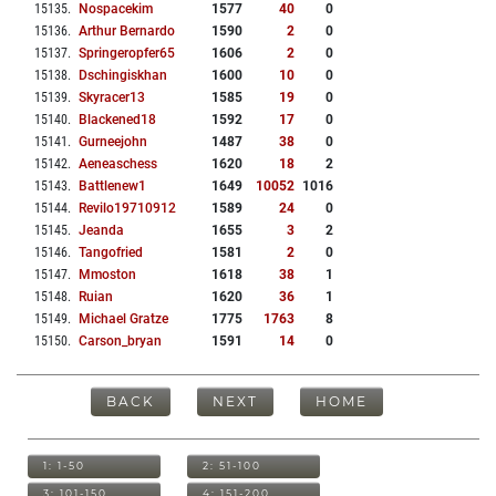
15135
.
Nospacekim
1577
40
0
15136
.
Arthur Bernardo
1590
2
0
15137
.
Springeropfer65
1606
2
0
15138
.
Dschingiskhan
1600
10
0
15139
.
Skyracer13
1585
19
0
15140
.
Blackened18
1592
17
0
15141
.
Gurneejohn
1487
38
0
15142
.
Aeneaschess
1620
18
2
15143
.
Battlenew1
1649
10052
1016
15144
.
Revilo19710912
1589
24
0
15145
.
Jeanda
1655
3
2
15146
.
Tangofried
1581
2
0
15147
.
Mmoston
1618
38
1
15148
.
Ruian
1620
36
1
15149
.
Michael Gratze
1775
1763
8
15150
.
Carson_bryan
1591
14
0
BACK
NEXT
HOME
1: 1-50
2: 51-100
3: 101-150
4: 151-200