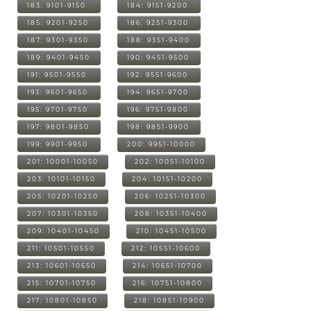
183: 9101-9150
184: 9151-9200
185: 9201-9250
186: 9251-9300
187: 9301-9350
188: 9351-9400
189: 9401-9450
190: 9451-9500
191: 9501-9550
192: 9551-9600
193: 9601-9650
194: 9651-9700
195: 9701-9750
196: 9751-9800
197: 9801-9850
198: 9851-9900
199: 9901-9950
200: 9951-10000
201: 10001-10050
202: 10051-10100
203: 10101-10150
204: 10151-10200
205: 10201-10250
206: 10251-10300
207: 10301-10350
208: 10351-10400
209: 10401-10450
210: 10451-10500
211: 10501-10550
212: 10551-10600
213: 10601-10650
214: 10651-10700
215: 10701-10750
216: 10751-10800
217: 10801-10850
218: 10851-10900