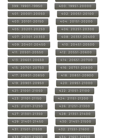
399: 19901-19950
400: 19951-20000
401: 20001-20050
402: 20051-20100
403: 20101-20150
404: 20151-20200
405: 20201-20250
406: 20251-20300
407: 20301-20350
408: 20351-20400
409: 20401-20450
410: 20451-20500
411: 20501-20550
412: 20551-20600
413: 20601-20650
414: 20651-20700
415: 20701-20750
416: 20751-20800
417: 20801-20850
418: 20851-20900
419: 20901-20950
420: 20951-21000
421: 21001-21050
422: 21051-21100
423: 21101-21150
424: 21151-21200
425: 21201-21250
426: 21251-21300
427: 21301-21350
428: 21351-21400
429: 21401-21450
430: 21451-21500
431: 21501-21550
432: 21551-21600
433: 21601-21650
434: 21651-21700