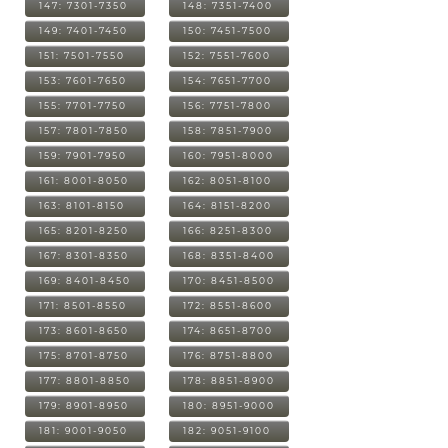
147: 7301-7350
148: 7351-7400
149: 7401-7450
150: 7451-7500
151: 7501-7550
152: 7551-7600
153: 7601-7650
154: 7651-7700
155: 7701-7750
156: 7751-7800
157: 7801-7850
158: 7851-7900
159: 7901-7950
160: 7951-8000
161: 8001-8050
162: 8051-8100
163: 8101-8150
164: 8151-8200
165: 8201-8250
166: 8251-8300
167: 8301-8350
168: 8351-8400
169: 8401-8450
170: 8451-8500
171: 8501-8550
172: 8551-8600
173: 8601-8650
174: 8651-8700
175: 8701-8750
176: 8751-8800
177: 8801-8850
178: 8851-8900
179: 8901-8950
180: 8951-9000
181: 9001-9050
182: 9051-9100