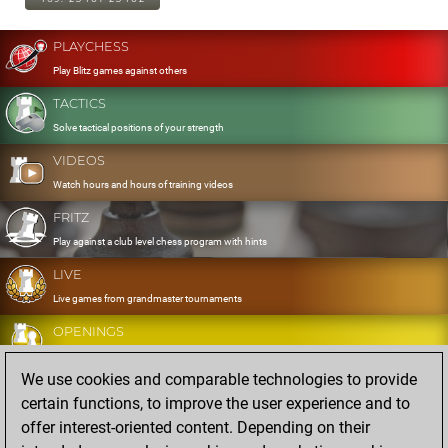
PLAYCHESS
Play Blitz games against others
TACTICS
Solve tactical positions of your strength
VIDEOS
Watch hours and hours of training videos
FRITZ
Play against a club level chess program with hints
LIVE
Live games from grandmaster tournaments
OPENINGS
Develop and exercise your openings
We use cookies and comparable technologies to provide
DATABASE
certain functions, to improve the user experience and to
Eight million strong games
offer interest-oriented content. Depending on their
MYGAMES