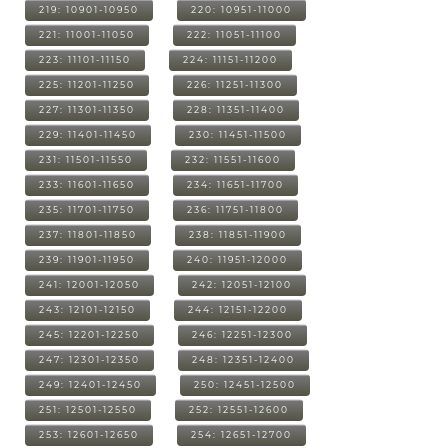
219: 10901-10950
220: 10951-11000
221: 11001-11050
222: 11051-11100
223: 11101-11150
224: 11151-11200
225: 11201-11250
226: 11251-11300
227: 11301-11350
228: 11351-11400
229: 11401-11450
230: 11451-11500
231: 11501-11550
232: 11551-11600
233: 11601-11650
234: 11651-11700
235: 11701-11750
236: 11751-11800
237: 11801-11850
238: 11851-11900
239: 11901-11950
240: 11951-12000
241: 12001-12050
242: 12051-12100
243: 12101-12150
244: 12151-12200
245: 12201-12250
246: 12251-12300
247: 12301-12350
248: 12351-12400
249: 12401-12450
250: 12451-12500
251: 12501-12550
252: 12551-12600
253: 12601-12650
254: 12651-12700