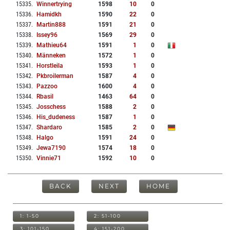
15335
.
Winnertrying
1598
10
0
15336
.
Hamidkh
1590
22
0
15337
.
Martin888
1591
21
0
15338
.
Issey96
1569
29
0
15339
.
Mathieu64
1591
1
0
15340
.
Männeken
1572
1
0
15341
.
Horstleila
1593
1
0
15342
.
Pkbroilerman
1587
4
0
15343
.
Pazzoo
1600
4
0
15344
.
Rbasil
1463
64
0
15345
.
Josschess
1588
2
0
15346
.
His_dudeness
1587
1
0
15347
.
Shardaro
1585
2
0
15348
.
Halgo
1591
24
0
15349
.
Jewa7190
1574
18
0
15350
.
Vinnie71
1592
10
0
BACK
NEXT
HOME
1: 1-50
2: 51-100
3: 101-150
4: 151-200