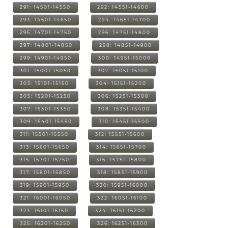
291: 14501-14550
292: 14551-14600
293: 14601-14650
294: 14651-14700
295: 14701-14750
296: 14751-14800
297: 14801-14850
298: 14851-14900
299: 14901-14950
300: 14951-15000
301: 15001-15050
302: 15051-15100
303: 15101-15150
304: 15151-15200
305: 15201-15250
306: 15251-15300
307: 15301-15350
308: 15351-15400
309: 15401-15450
310: 15451-15500
311: 15501-15550
312: 15551-15600
313: 15601-15650
314: 15651-15700
315: 15701-15750
316: 15751-15800
317: 15801-15850
318: 15851-15900
319: 15901-15950
320: 15951-16000
321: 16001-16050
322: 16051-16100
323: 16101-16150
324: 16151-16200
325: 16201-16250
326: 16251-16300