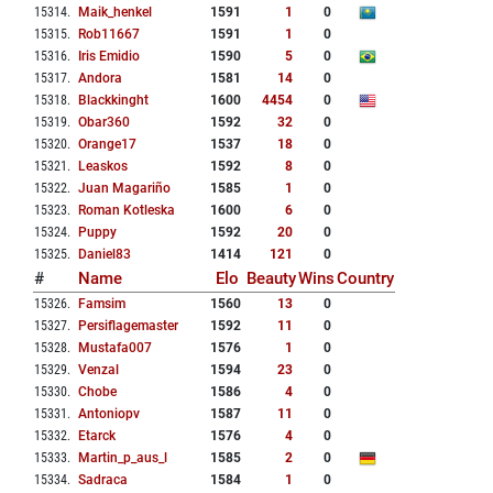
15314
.
Maik_henkel
1591
1
0
15315
.
Rob11667
1591
1
0
15316
.
Iris Emidio
1590
5
0
15317
.
Andora
1581
14
0
15318
.
Blackkinght
1600
4454
0
15319
.
Obar360
1592
32
0
15320
.
Orange17
1537
18
0
15321
.
Leaskos
1592
8
0
15322
.
Juan Magariño
1585
1
0
15323
.
Roman Kotleska
1600
6
0
15324
.
Puppy
1592
20
0
15325
.
Daniel83
1414
121
0
#
Name
Elo
Beauty
Wins
Country
15326
.
Famsim
1560
13
0
15327
.
Persiflagemaster
1592
11
0
15328
.
Mustafa007
1576
1
0
15329
.
Venzal
1594
23
0
15330
.
Chobe
1586
4
0
15331
.
Antoniopv
1587
11
0
15332
.
Etarck
1576
4
0
15333
.
Martin_p_aus_l
1585
2
0
15334
.
Sadraca
1584
1
0