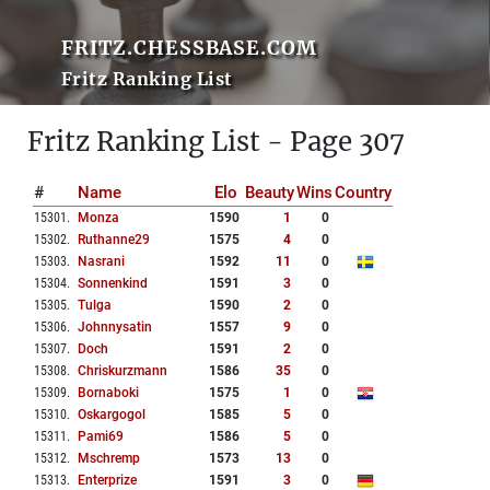
FRITZ.CHESSBASE.COM
Fritz Ranking List
Fritz Ranking List - Page 307
#
Name
Elo
Beauty
Wins
Country
15301
.
Monza
1590
1
0
15302
.
Ruthanne29
1575
4
0
15303
.
Nasrani
1592
11
0
15304
.
Sonnenkind
1591
3
0
15305
.
Tulga
1590
2
0
15306
.
Johnnysatin
1557
9
0
15307
.
Doch
1591
2
0
15308
.
Chriskurzmann
1586
35
0
15309
.
Bornaboki
1575
1
0
15310
.
Oskargogol
1585
5
0
15311
.
Pami69
1586
5
0
15312
.
Mschremp
1573
13
0
15313
.
Enterprize
1591
3
0