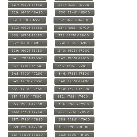
327: 16301-16350
328: 16351-16400
329: 16401-16450
330: 16451-16500
331: 16501-16550
332: 16551-16600
333: 16601-16650
334: 16651-16700
335: 16701-16750
336: 16751-16800
337: 16801-16850
338: 16851-16900
339: 16901-16950
340: 16951-17000
341: 17001-17050
342: 17051-17100
343: 17101-17150
344: 17151-17200
345: 17201-17250
346: 17251-17300
347: 17301-17350
348: 17351-17400
349: 17401-17450
350: 17451-17500
351: 17501-17550
352: 17551-17600
353: 17601-17650
354: 17651-17700
355: 17701-17750
356: 17751-17800
357: 17801-17850
358: 17851-17900
359: 17901-17950
360: 17951-18000
361: 18001-18050
362: 18051-18100