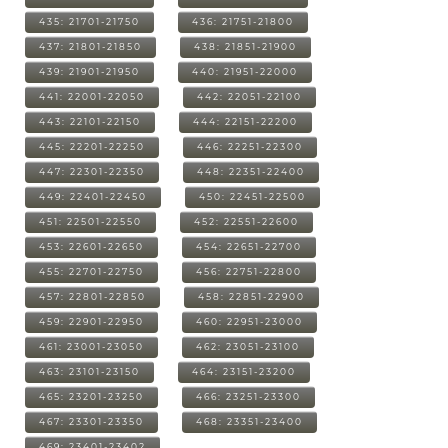
435: 21701-21750
436: 21751-21800
437: 21801-21850
438: 21851-21900
439: 21901-21950
440: 21951-22000
441: 22001-22050
442: 22051-22100
443: 22101-22150
444: 22151-22200
445: 22201-22250
446: 22251-22300
447: 22301-22350
448: 22351-22400
449: 22401-22450
450: 22451-22500
451: 22501-22550
452: 22551-22600
453: 22601-22650
454: 22651-22700
455: 22701-22750
456: 22751-22800
457: 22801-22850
458: 22851-22900
459: 22901-22950
460: 22951-23000
461: 23001-23050
462: 23051-23100
463: 23101-23150
464: 23151-23200
465: 23201-23250
466: 23251-23300
467: 23301-23350
468: 23351-23400
469: 23401-23402