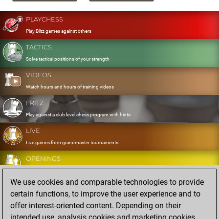
PLAYCHESS
Play Blitz games against others
TACTICS
Solve tactical positions of your strength
VIDEOS
Watch hours and hours of training videos
FRITZ
Play against a club level chess program with hints
LIVE
Live games from grandmaster tournaments
OPENINGS
Develop and exercise your openings
We use cookies and comparable technologies to provide
DATABASE
certain functions, to improve the user experience and to
Eight million strong games
offer interest-oriented content. Depending on their
MYGAMES
intended use, analysis cookies and marketing cookies