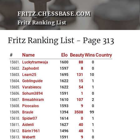
FRITZ.CHESSBASE.COM
Fritz Ranking List
Fritz Ranking List - Page 313
#
Name
Elo
Beauty
Wins
Country
15601
.
Luckytramwaja
1600
88
0
15602
.
Zaphodnt
1597
8
0
15603
.
Learn25
1695
131
10
15604
.
Goblinguide
1622
15
1
15605
.
Varabiescu
1622
54
1
15606
.
Sohum3894
1591
1
0
15607
.
Bmsabhiram
1610
107
2
15608
.
Picocalos
1593
9
0
15609
.
Braule
1394
3508
99
15610
.
Spider07
1614
0
1
15611
.
Aidenli
1627
40
1
15612
.
Bärin1961
1496
48
1
15613
.
Webertt
1591
9
0