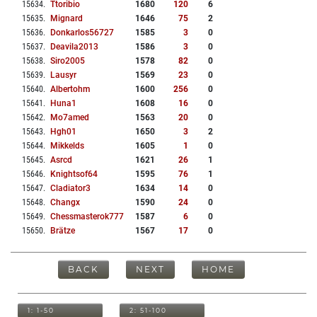
15634
.
Ttoribio
1680
120
6
15635
.
Mignard
1646
75
2
15636
.
Donkarlos56727
1585
3
0
15637
.
Deavila2013
1586
3
0
15638
.
Siro2005
1578
82
0
15639
.
Lausyr
1569
23
0
15640
.
Albertohm
1600
256
0
15641
.
Huna1
1608
16
0
15642
.
Mo7amed
1563
20
0
15643
.
Hgh01
1650
3
2
15644
.
Mikkelds
1605
1
0
15645
.
Asrcd
1621
26
1
15646
.
Knightsof64
1595
76
1
15647
.
Cladiator3
1634
14
0
15648
.
Changx
1590
24
0
15649
.
Chessmasterok777
1587
6
0
15650
.
Brätze
1567
17
0
BACK
NEXT
HOME
1: 1-50
2: 51-100