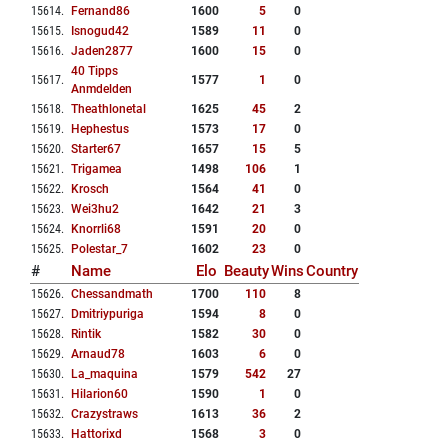
15614
.
Fernand86
1600
5
0
15615
.
Isnogud42
1589
11
0
15616
.
Jaden2877
1600
15
0
40 Tipps
15617
.
1577
1
0
Anmdelden
15618
.
Theathlonetal
1625
45
2
15619
.
Hephestus
1573
17
0
15620
.
Starter67
1657
15
5
15621
.
Trigamea
1498
106
1
15622
.
Krosch
1564
41
0
15623
.
Wei3hu2
1642
21
3
15624
.
Knorrli68
1591
20
0
15625
.
Polestar_7
1602
23
0
#
Name
Elo
Beauty
Wins
Country
15626
.
Chessandmath
1700
110
8
15627
.
Dmitriypuriga
1594
8
0
15628
.
Rintik
1582
30
0
15629
.
Arnaud78
1603
6
0
15630
.
La_maquina
1579
542
27
15631
.
Hilarion60
1590
1
0
15632
.
Crazystraws
1613
36
2
15633
.
Hattorixd
1568
3
0