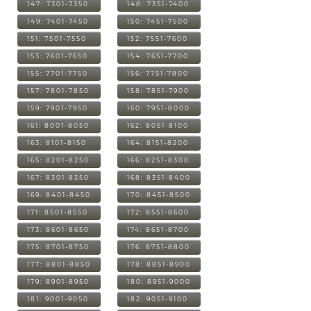
147: 7301-7350
148: 7351-7400
149: 7401-7450
150: 7451-7500
151: 7501-7550
152: 7551-7600
153: 7601-7650
154: 7651-7700
155: 7701-7750
156: 7751-7800
157: 7801-7850
158: 7851-7900
159: 7901-7950
160: 7951-8000
161: 8001-8050
162: 8051-8100
163: 8101-8150
164: 8151-8200
165: 8201-8250
166: 8251-8300
167: 8301-8350
168: 8351-8400
169: 8401-8450
170: 8451-8500
171: 8501-8550
172: 8551-8600
173: 8601-8650
174: 8651-8700
175: 8701-8750
176: 8751-8800
177: 8801-8850
178: 8851-8900
179: 8901-8950
180: 8951-9000
181: 9001-9050
182: 9051-9100