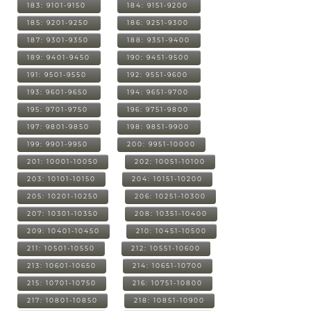
183: 9101-9150
184: 9151-9200
185: 9201-9250
186: 9251-9300
187: 9301-9350
188: 9351-9400
189: 9401-9450
190: 9451-9500
191: 9501-9550
192: 9551-9600
193: 9601-9650
194: 9651-9700
195: 9701-9750
196: 9751-9800
197: 9801-9850
198: 9851-9900
199: 9901-9950
200: 9951-10000
201: 10001-10050
202: 10051-10100
203: 10101-10150
204: 10151-10200
205: 10201-10250
206: 10251-10300
207: 10301-10350
208: 10351-10400
209: 10401-10450
210: 10451-10500
211: 10501-10550
212: 10551-10600
213: 10601-10650
214: 10651-10700
215: 10701-10750
216: 10751-10800
217: 10801-10850
218: 10851-10900