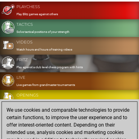
PLAYCHESS
Play Blitz games against others
TACTICS
Solve tactical positions of your strength
VIDEOS
Watch hours and hours of training videos
FRITZ
Play against a club level chess program with hints
LIVE
Live games from grandmaster tournaments
OPENINGS
Develop and exercise your openings
We use cookies and comparable technologies to provide
DATABASE
certain functions, to improve the user experience and to
Eight million strong games
offer interest-oriented content. Depending on their
MYGAMES
intended use, analysis cookies and marketing cookies
Store and analyse your own games in the cloud