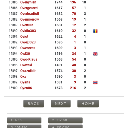
15885
.
Ovenyhlen
1744
196
10
15886
.
Overgeared
1617
57
1
15887
.
Overloadfull
1632
70
3
15888
.
Overmorrow
1568
19
1
15889
.
Overture
1631
12
2
15890
.
Ovidiu303
1610
32
0
15891
.
Oviot
1622
4
1
15892
.
Owej9023
1585
1
0
15893
.
Owenrees
1609
3
1
15894
.
Owl30
1596
34
1
15895
.
Owo-Klaus
1563
54
0
15896
.
Owwski
1491
40
0
15897
.
Oxazolidin
1574
30
2
15898
.
Oxx
1590
3
0
15899
.
Oyans
1591
9
0
15900
.
Oyen06
1678
216
2
BACK
NEXT
HOME
1: 1-50
2: 51-100
3: 101-150
4: 151-200