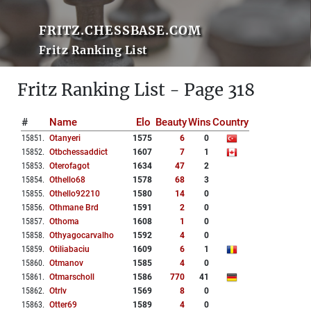
FRITZ.CHESSBASE.COM
Fritz Ranking List
Fritz Ranking List - Page 318
#
Name
Elo
Beauty
Wins
Country
15851
.
Otanyeri
1575
6
0
15852
.
Otbchessaddict
1607
7
1
15853
.
Oterofagot
1634
47
2
15854
.
Othello68
1578
68
3
15855
.
Othello92210
1580
14
0
15856
.
Othmane Brd
1591
2
0
15857
.
Othoma
1608
1
0
15858
.
Othyagocarvalho
1592
4
0
15859
.
Otiliabaciu
1609
6
1
15860
.
Otmanov
1585
4
0
15861
.
Otmarscholl
1586
770
41
15862
.
Otrlv
1569
8
0
15863
.
Otter69
1589
4
0