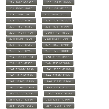
219: 10901-10950
220: 10951-11000
221: 11001-11050
222: 11051-11100
223: 11101-11150
224: 11151-11200
225: 11201-11250
226: 11251-11300
227: 11301-11350
228: 11351-11400
229: 11401-11450
230: 11451-11500
231: 11501-11550
232: 11551-11600
233: 11601-11650
234: 11651-11700
235: 11701-11750
236: 11751-11800
237: 11801-11850
238: 11851-11900
239: 11901-11950
240: 11951-12000
241: 12001-12050
242: 12051-12100
243: 12101-12150
244: 12151-12200
245: 12201-12250
246: 12251-12300
247: 12301-12350
248: 12351-12400
249: 12401-12450
250: 12451-12500
251: 12501-12550
252: 12551-12600
253: 12601-12650
254: 12651-12700