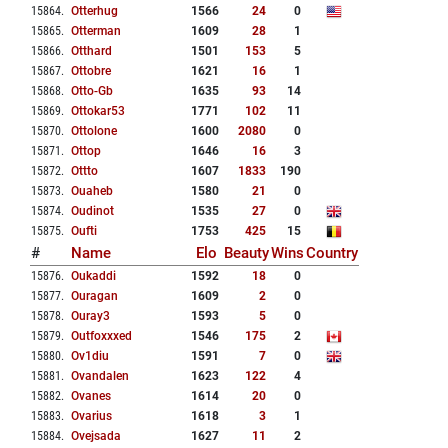
15864
.
Otterhug
1566
24
0
15865
.
Otterman
1609
28
1
15866
.
Otthard
1501
153
5
15867
.
Ottobre
1621
16
1
15868
.
Otto-Gb
1635
93
14
15869
.
Ottokar53
1771
102
11
15870
.
Ottolone
1600
2080
0
15871
.
Ottop
1646
16
3
15872
.
Ottto
1607
1833
190
15873
.
Ouaheb
1580
21
0
15874
.
Oudinot
1535
27
0
15875
.
Oufti
1753
425
15
#
Name
Elo
Beauty
Wins
Country
15876
.
Oukaddi
1592
18
0
15877
.
Ouragan
1609
2
0
15878
.
Ouray3
1593
5
0
15879
.
Outfoxxxed
1546
175
2
15880
.
Ov1diu
1591
7
0
15881
.
Ovandalen
1623
122
4
15882
.
Ovanes
1614
20
0
15883
.
Ovarius
1618
3
1
15884
.
Ovejsada
1627
11
2