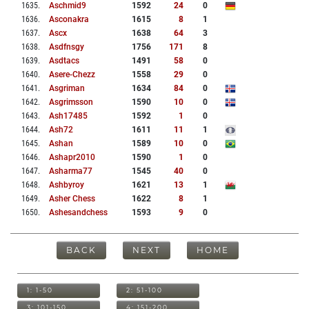
1635
.
Aschmid9
1592
24
0
1636
.
Asconakra
1615
8
1
1637
.
Ascx
1638
64
3
1638
.
Asdfnsgy
1756
171
8
1639
.
Asdtacs
1491
58
0
1640
.
Asere-Chezz
1558
29
0
1641
.
Asgriman
1634
84
0
1642
.
Asgrimsson
1590
10
0
1643
.
Ash17485
1592
1
0
1644
.
Ash72
1611
11
1
1645
.
Ashan
1589
10
0
1646
.
Ashapr2010
1590
1
0
1647
.
Asharma77
1545
40
0
1648
.
Ashbyroy
1621
13
1
1649
.
Asher Chess
1622
8
1
1650
.
Ashesandchess
1593
9
0
BACK
NEXT
HOME
1: 1-50
2: 51-100
3: 101-150
4: 151-200