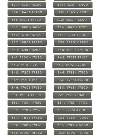
327: 16301-16350
328: 16351-16400
329: 16401-16450
330: 16451-16500
331: 16501-16550
332: 16551-16600
333: 16601-16650
334: 16651-16700
335: 16701-16750
336: 16751-16800
337: 16801-16850
338: 16851-16900
339: 16901-16950
340: 16951-17000
341: 17001-17050
342: 17051-17100
343: 17101-17150
344: 17151-17200
345: 17201-17250
346: 17251-17300
347: 17301-17350
348: 17351-17400
349: 17401-17450
350: 17451-17500
351: 17501-17550
352: 17551-17600
353: 17601-17650
354: 17651-17700
355: 17701-17750
356: 17751-17800
357: 17801-17850
358: 17851-17900
359: 17901-17950
360: 17951-18000
361: 18001-18050
362: 18051-18100