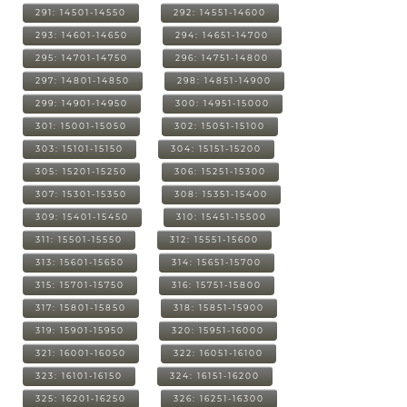
291: 14501-14550
292: 14551-14600
293: 14601-14650
294: 14651-14700
295: 14701-14750
296: 14751-14800
297: 14801-14850
298: 14851-14900
299: 14901-14950
300: 14951-15000
301: 15001-15050
302: 15051-15100
303: 15101-15150
304: 15151-15200
305: 15201-15250
306: 15251-15300
307: 15301-15350
308: 15351-15400
309: 15401-15450
310: 15451-15500
311: 15501-15550
312: 15551-15600
313: 15601-15650
314: 15651-15700
315: 15701-15750
316: 15751-15800
317: 15801-15850
318: 15851-15900
319: 15901-15950
320: 15951-16000
321: 16001-16050
322: 16051-16100
323: 16101-16150
324: 16151-16200
325: 16201-16250
326: 16251-16300