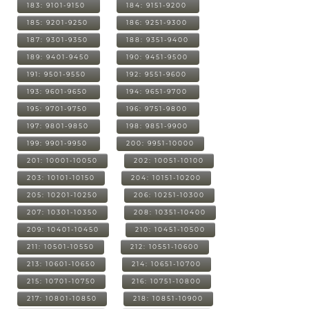
183: 9101-9150
184: 9151-9200
185: 9201-9250
186: 9251-9300
187: 9301-9350
188: 9351-9400
189: 9401-9450
190: 9451-9500
191: 9501-9550
192: 9551-9600
193: 9601-9650
194: 9651-9700
195: 9701-9750
196: 9751-9800
197: 9801-9850
198: 9851-9900
199: 9901-9950
200: 9951-10000
201: 10001-10050
202: 10051-10100
203: 10101-10150
204: 10151-10200
205: 10201-10250
206: 10251-10300
207: 10301-10350
208: 10351-10400
209: 10401-10450
210: 10451-10500
211: 10501-10550
212: 10551-10600
213: 10601-10650
214: 10651-10700
215: 10701-10750
216: 10751-10800
217: 10801-10850
218: 10851-10900