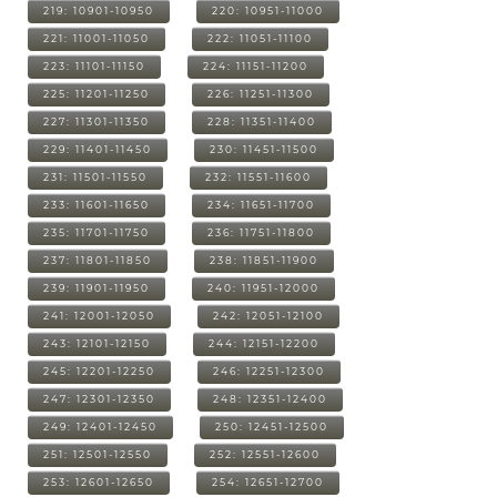
219: 10901-10950
220: 10951-11000
221: 11001-11050
222: 11051-11100
223: 11101-11150
224: 11151-11200
225: 11201-11250
226: 11251-11300
227: 11301-11350
228: 11351-11400
229: 11401-11450
230: 11451-11500
231: 11501-11550
232: 11551-11600
233: 11601-11650
234: 11651-11700
235: 11701-11750
236: 11751-11800
237: 11801-11850
238: 11851-11900
239: 11901-11950
240: 11951-12000
241: 12001-12050
242: 12051-12100
243: 12101-12150
244: 12151-12200
245: 12201-12250
246: 12251-12300
247: 12301-12350
248: 12351-12400
249: 12401-12450
250: 12451-12500
251: 12501-12550
252: 12551-12600
253: 12601-12650
254: 12651-12700