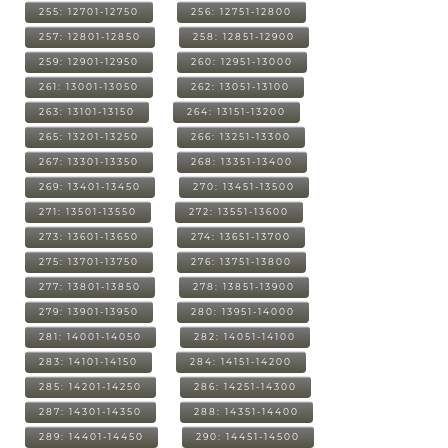
255: 12701-12750
256: 12751-12800
257: 12801-12850
258: 12851-12900
259: 12901-12950
260: 12951-13000
261: 13001-13050
262: 13051-13100
263: 13101-13150
264: 13151-13200
265: 13201-13250
266: 13251-13300
267: 13301-13350
268: 13351-13400
269: 13401-13450
270: 13451-13500
271: 13501-13550
272: 13551-13600
273: 13601-13650
274: 13651-13700
275: 13701-13750
276: 13751-13800
277: 13801-13850
278: 13851-13900
279: 13901-13950
280: 13951-14000
281: 14001-14050
282: 14051-14100
283: 14101-14150
284: 14151-14200
285: 14201-14250
286: 14251-14300
287: 14301-14350
288: 14351-14400
289: 14401-14450
290: 14451-14500