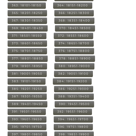
363: 18101-18150
364: 18151-18200
365: 18201-18250
366: 18251-18300
367: 18301-18350
368: 18351-18400
369: 18401-18450
370: 18451-18500
371: 18501-18550
372: 18551-18600
373: 18601-18650
374: 18651-18700
375: 18701-18750
376: 18751-18800
377: 18801-18850
378: 18851-18900
379: 18901-18950
380: 18951-19000
381: 19001-19050
382: 19051-19100
383: 19101-19150
384: 19151-19200
385: 19201-19250
386: 19251-19300
387: 19301-19350
388: 19351-19400
389: 19401-19450
390: 19451-19500
391: 19501-19550
392: 19551-19600
393: 19601-19650
394: 19651-19700
395: 19701-19750
396: 19751-19800
397: 19801-19850
398: 19851-19900