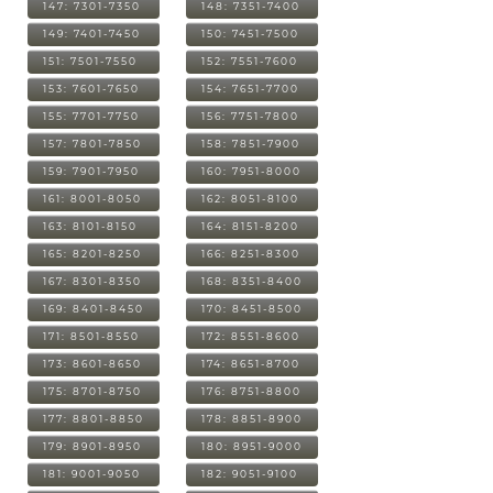
147: 7301-7350
148: 7351-7400
149: 7401-7450
150: 7451-7500
151: 7501-7550
152: 7551-7600
153: 7601-7650
154: 7651-7700
155: 7701-7750
156: 7751-7800
157: 7801-7850
158: 7851-7900
159: 7901-7950
160: 7951-8000
161: 8001-8050
162: 8051-8100
163: 8101-8150
164: 8151-8200
165: 8201-8250
166: 8251-8300
167: 8301-8350
168: 8351-8400
169: 8401-8450
170: 8451-8500
171: 8501-8550
172: 8551-8600
173: 8601-8650
174: 8651-8700
175: 8701-8750
176: 8751-8800
177: 8801-8850
178: 8851-8900
179: 8901-8950
180: 8951-9000
181: 9001-9050
182: 9051-9100