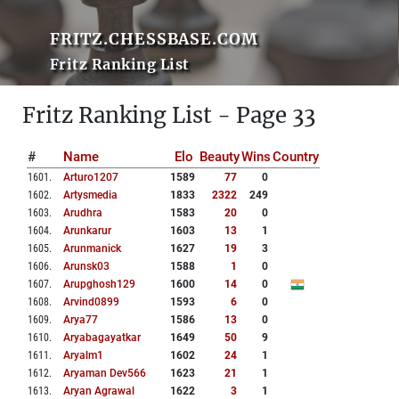
FRITZ.CHESSBASE.COM
Fritz Ranking List
Fritz Ranking List - Page 33
#
Name
Elo
Beauty
Wins
Country
1601
.
Arturo1207
1589
77
0
1602
.
Artysmedia
1833
2322
249
1603
.
Arudhra
1583
20
0
1604
.
Arunkarur
1603
13
1
1605
.
Arunmanick
1627
19
3
1606
.
Arunsk03
1588
1
0
1607
.
Arupghosh129
1600
14
0
1608
.
Arvind0899
1593
6
0
1609
.
Arya77
1586
13
0
1610
.
Aryabagayatkar
1649
50
9
1611
.
Aryalm1
1602
24
1
1612
.
Aryaman Dev566
1623
21
1
1613
.
Aryan Agrawal
1622
3
1