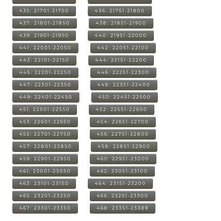
435: 21701-21750
436: 21751-21800
437: 21801-21850
438: 21851-21900
439: 21901-21950
440: 21951-22000
441: 22001-22050
442: 22051-22100
443: 22101-22150
444: 22151-22200
445: 22201-22250
446: 22251-22300
447: 22301-22350
448: 22351-22400
449: 22401-22450
450: 22451-22500
451: 22501-22550
452: 22551-22600
453: 22601-22650
454: 22651-22700
455: 22701-22750
456: 22751-22800
457: 22801-22850
458: 22851-22900
459: 22901-22950
460: 22951-23000
461: 23001-23050
462: 23051-23100
463: 23101-23150
464: 23151-23200
465: 23201-23250
466: 23251-23300
467: 23301-23350
468: 23351-23389