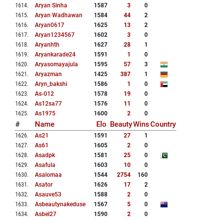
1614
.
Aryan Sinha
1587
3
0
1615
.
Aryan Wadhawan
1584
44
2
1616
.
Aryan0617
1625
13
2
1617
.
Aryan1234567
1602
3
0
1618
.
Aryanhth
1627
28
1
1619
.
Aryankarade24
1591
1
0
1620
.
Aryasomayajula
1595
57
3
1621
.
Aryazman
1425
387
1
1622
.
Aryn_bakshi
1586
1
0
1623
.
As-012
1578
19
0
1624
.
As12sa77
1576
11
0
1625
.
As1975
1600
2
0
#
Name
Elo
Beauty
Wins
Country
1626
.
As21
1591
27
1
1627
.
As61
1605
2
0
1628
.
Asadpk
1581
25
0
1629
.
Asafula
1603
10
0
1630
.
Asalomaa
1544
2754
160
1631
.
Asator
1626
17
2
1632
.
Asauve53
1588
2
0
1633
.
Asbeautynakeduse
1567
5
0
1634
.
Asbel27
1590
2
0