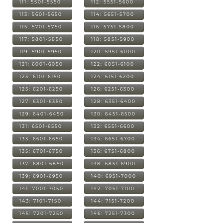
111: 5501-5550
112: 5551-5600
113: 5601-5650
114: 5651-5700
115: 5701-5750
116: 5751-5800
117: 5801-5850
118: 5851-5900
119: 5901-5950
120: 5951-6000
121: 6001-6050
122: 6051-6100
123: 6101-6150
124: 6151-6200
125: 6201-6250
126: 6251-6300
127: 6301-6350
128: 6351-6400
129: 6401-6450
130: 6451-6500
131: 6501-6550
132: 6551-6600
133: 6601-6650
134: 6651-6700
135: 6701-6750
136: 6751-6800
137: 6801-6850
138: 6851-6900
139: 6901-6950
140: 6951-7000
141: 7001-7050
142: 7051-7100
143: 7101-7150
144: 7151-7200
145: 7201-7250
146: 7251-7300