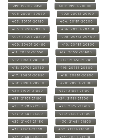
399: 19901-19950
400: 19951-20000
401: 20001-20050
402: 20051-20100
403: 20101-20150
404: 20151-20200
405: 20201-20250
406: 20251-20300
407: 20301-20350
408: 20351-20400
409: 20401-20450
410: 20451-20500
411: 20501-20550
412: 20551-20600
413: 20601-20650
414: 20651-20700
415: 20701-20750
416: 20751-20800
417: 20801-20850
418: 20851-20900
419: 20901-20950
420: 20951-21000
421: 21001-21050
422: 21051-21100
423: 21101-21150
424: 21151-21200
425: 21201-21250
426: 21251-21300
427: 21301-21350
428: 21351-21400
429: 21401-21450
430: 21451-21500
431: 21501-21550
432: 21551-21600
433: 21601-21650
434: 21651-21700