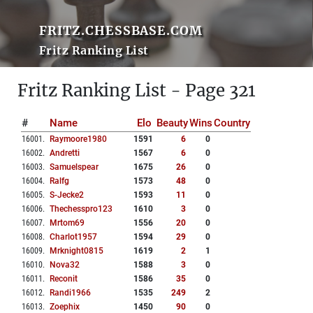
FRITZ.CHESSBASE.COM
Fritz Ranking List
Fritz Ranking List - Page 321
#
Name
Elo
Beauty
Wins
Country
16001
.
Raymoore1980
1591
6
0
16002
.
Andretti
1567
6
0
16003
.
Samuelspear
1675
26
0
16004
.
Ralfg
1573
48
0
16005
.
S-Jecke2
1593
11
0
16006
.
Thechesspro123
1610
3
0
16007
.
Mrtom69
1556
20
0
16008
.
Charlot1957
1594
29
0
16009
.
Mrknight0815
1619
2
1
16010
.
Nova32
1588
3
0
16011
.
Reconit
1586
35
0
16012
.
Randi1966
1535
249
2
16013
.
Zoephix
1450
90
0