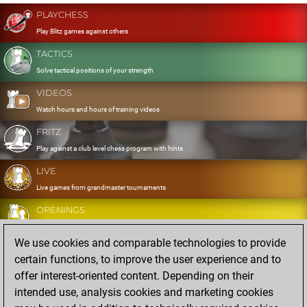
PLAYCHESS
Play Blitz games against others
TACTICS
Solve tactical positions of your strength
VIDEOS
Watch hours and hours of training videos
FRITZ
Play against a club level chess program with hints
LIVE
Live games from grandmaster tournaments
OPENINGS
Develop and exercise your openings
We use cookies and comparable technologies to provide
DATABASE
certain functions, to improve the user experience and to
Eight million strong games
offer interest-oriented content. Depending on their
MYGAMES
intended use, analysis cookies and marketing cookies
Store and analyse your own games in the cloud