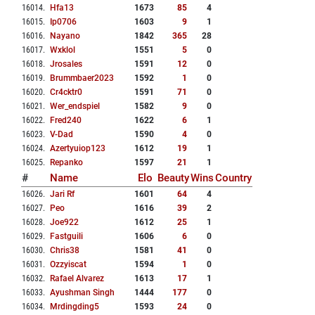
16014
.
Hfa13
1673
85
4
16015
.
Ip0706
1603
9
1
16016
.
Nayano
1842
365
28
16017
.
Wxklol
1551
5
0
16018
.
Jrosales
1591
12
0
16019
.
Brummbaer2023
1592
1
0
16020
.
Cr4cktr0
1591
71
0
16021
.
Wer_endspiel
1582
9
0
16022
.
Fred240
1622
6
1
16023
.
V-Dad
1590
4
0
16024
.
Azertyuiop123
1612
19
1
16025
.
Repanko
1597
21
1
#
Name
Elo
Beauty
Wins
Country
16026
.
Jari Rf
1601
64
4
16027
.
Peo
1616
39
2
16028
.
Joe922
1612
25
1
16029
.
Fastguili
1606
6
0
16030
.
Chris38
1581
41
0
16031
.
Ozzyiscat
1594
1
0
16032
.
Rafael Alvarez
1613
17
1
16033
.
Ayushman Singh
1444
177
0
16034
.
Mrdingding5
1593
24
0