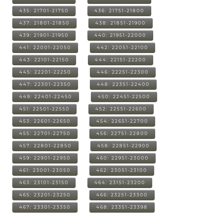
435: 21701-21750
436: 21751-21800
437: 21801-21850
438: 21851-21900
439: 21901-21950
440: 21951-22000
441: 22001-22050
442: 22051-22100
443: 22101-22150
444: 22151-22200
445: 22201-22250
446: 22251-22300
447: 22301-22350
448: 22351-22400
449: 22401-22450
450: 22451-22500
451: 22501-22550
452: 22551-22600
453: 22601-22650
454: 22651-22700
455: 22701-22750
456: 22751-22800
457: 22801-22850
458: 22851-22900
459: 22901-22950
460: 22951-23000
461: 23001-23050
462: 23051-23100
463: 23101-23150
464: 23151-23200
465: 23201-23250
466: 23251-23300
467: 23301-23350
468: 23351-23398