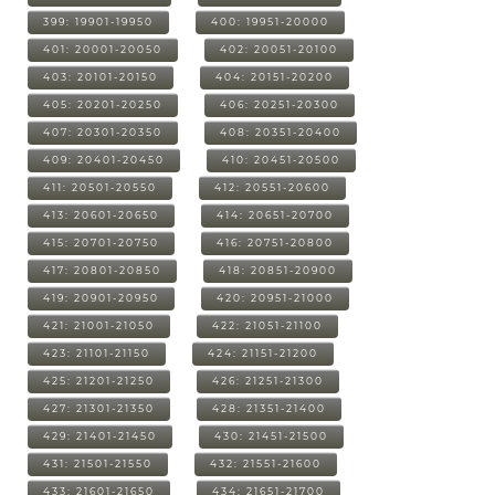
399: 19901-19950
400: 19951-20000
401: 20001-20050
402: 20051-20100
403: 20101-20150
404: 20151-20200
405: 20201-20250
406: 20251-20300
407: 20301-20350
408: 20351-20400
409: 20401-20450
410: 20451-20500
411: 20501-20550
412: 20551-20600
413: 20601-20650
414: 20651-20700
415: 20701-20750
416: 20751-20800
417: 20801-20850
418: 20851-20900
419: 20901-20950
420: 20951-21000
421: 21001-21050
422: 21051-21100
423: 21101-21150
424: 21151-21200
425: 21201-21250
426: 21251-21300
427: 21301-21350
428: 21351-21400
429: 21401-21450
430: 21451-21500
431: 21501-21550
432: 21551-21600
433: 21601-21650
434: 21651-21700