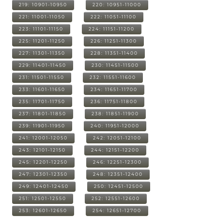
219: 10901-10950
220: 10951-11000
221: 11001-11050
222: 11051-11100
223: 11101-11150
224: 11151-11200
225: 11201-11250
226: 11251-11300
227: 11301-11350
228: 11351-11400
229: 11401-11450
230: 11451-11500
231: 11501-11550
232: 11551-11600
233: 11601-11650
234: 11651-11700
235: 11701-11750
236: 11751-11800
237: 11801-11850
238: 11851-11900
239: 11901-11950
240: 11951-12000
241: 12001-12050
242: 12051-12100
243: 12101-12150
244: 12151-12200
245: 12201-12250
246: 12251-12300
247: 12301-12350
248: 12351-12400
249: 12401-12450
250: 12451-12500
251: 12501-12550
252: 12551-12600
253: 12601-12650
254: 12651-12700