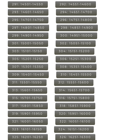
291: 14501-14550
292: 14551-14600
293: 14601-14650
294: 14651-14700
295: 14701-14750
296: 14751-14800
297: 14801-14850
298: 14851-14900
299: 14901-14950
300: 14951-15000
301: 15001-15050
302: 15051-15100
303: 15101-15150
304: 15151-15200
305: 15201-15250
306: 15251-15300
307: 15301-15350
308: 15351-15400
309: 15401-15450
310: 15451-15500
311: 15501-15550
312: 15551-15600
313: 15601-15650
314: 15651-15700
315: 15701-15750
316: 15751-15800
317: 15801-15850
318: 15851-15900
319: 15901-15950
320: 15951-16000
321: 16001-16050
322: 16051-16100
323: 16101-16150
324: 16151-16200
325: 16201-16250
326: 16251-16300