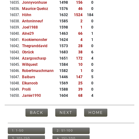
16035
.
Jonnyvonhuse
1498
156
0
16036
.
Maurice Queloz
1576
46
0
16037
.
Höhn
1632
1524
184
16038
.
Antoninneuf
1585
2
0
16039
.
Joel1988
1598
1
0
16040
.
Alne29
1463
66
1
16041
.
Kookiemonster
1624
4
1
16042
.
Thegranddavid
1573
28
0
16043
.
Obrück
1683
38
6
16044
.
Azargoschasp
1651
172
4
16045
.
Willquest
1584
10
0
16046
.
Robertmaschmann
1582
1
0
16047
.
Baibars
1446
147
5
16048
.
Elkanoob
1569
25
0
16049
.
Prolli
1588
39
0
16050
.
Jamie1990
1604
68
4
BACK
NEXT
HOME
1: 1-50
2: 51-100
3: 101-150
4: 151-200