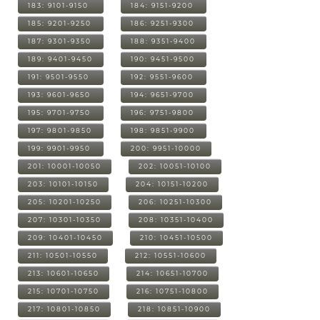
183: 9101-9150
184: 9151-9200
185: 9201-9250
186: 9251-9300
187: 9301-9350
188: 9351-9400
189: 9401-9450
190: 9451-9500
191: 9501-9550
192: 9551-9600
193: 9601-9650
194: 9651-9700
195: 9701-9750
196: 9751-9800
197: 9801-9850
198: 9851-9900
199: 9901-9950
200: 9951-10000
201: 10001-10050
202: 10051-10100
203: 10101-10150
204: 10151-10200
205: 10201-10250
206: 10251-10300
207: 10301-10350
208: 10351-10400
209: 10401-10450
210: 10451-10500
211: 10501-10550
212: 10551-10600
213: 10601-10650
214: 10651-10700
215: 10701-10750
216: 10751-10800
217: 10801-10850
218: 10851-10900