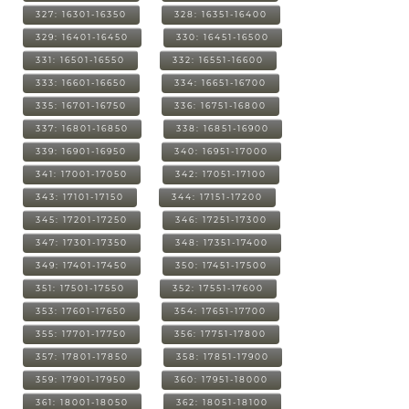
327: 16301-16350
328: 16351-16400
329: 16401-16450
330: 16451-16500
331: 16501-16550
332: 16551-16600
333: 16601-16650
334: 16651-16700
335: 16701-16750
336: 16751-16800
337: 16801-16850
338: 16851-16900
339: 16901-16950
340: 16951-17000
341: 17001-17050
342: 17051-17100
343: 17101-17150
344: 17151-17200
345: 17201-17250
346: 17251-17300
347: 17301-17350
348: 17351-17400
349: 17401-17450
350: 17451-17500
351: 17501-17550
352: 17551-17600
353: 17601-17650
354: 17651-17700
355: 17701-17750
356: 17751-17800
357: 17801-17850
358: 17851-17900
359: 17901-17950
360: 17951-18000
361: 18001-18050
362: 18051-18100