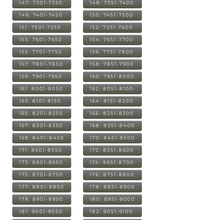
147: 7301-7350
148: 7351-7400
149: 7401-7450
150: 7451-7500
151: 7501-7550
152: 7551-7600
153: 7601-7650
154: 7651-7700
155: 7701-7750
156: 7751-7800
157: 7801-7850
158: 7851-7900
159: 7901-7950
160: 7951-8000
161: 8001-8050
162: 8051-8100
163: 8101-8150
164: 8151-8200
165: 8201-8250
166: 8251-8300
167: 8301-8350
168: 8351-8400
169: 8401-8450
170: 8451-8500
171: 8501-8550
172: 8551-8600
173: 8601-8650
174: 8651-8700
175: 8701-8750
176: 8751-8800
177: 8801-8850
178: 8851-8900
179: 8901-8950
180: 8951-9000
181: 9001-9050
182: 9051-9100