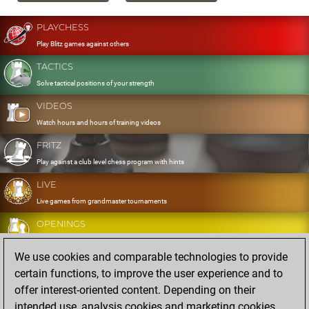
PLAYCHESS
Play Blitz games against others
TACTICS
Solve tactical positions of your strength
VIDEOS
Watch hours and hours of training videos
FRITZ
Play against a club level chess program with hints
LIVE
Live games from grandmaster tournaments
OPENINGS
Develop and exercise your openings
We use cookies and comparable technologies to provide
DATABASE
certain functions, to improve the user experience and to
Eight million strong games
offer interest-oriented content. Depending on their
MYGAMES
intended use, analysis cookies and marketing cookies