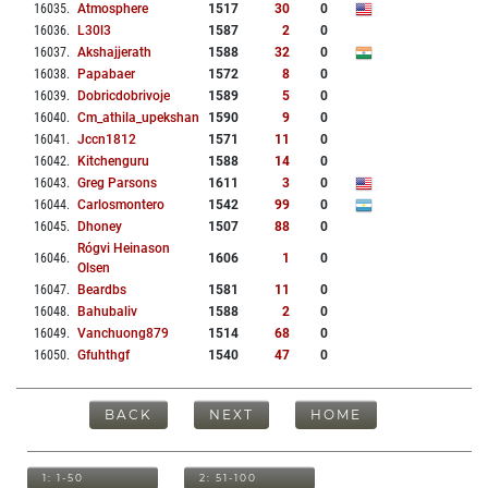
16035
.
Atmosphere
1517
30
0
16036
.
L30l3
1587
2
0
16037
.
Akshajjerath
1588
32
0
16038
.
Papabaer
1572
8
0
16039
.
Dobricdobrivoje
1589
5
0
16040
.
Cm_athila_upekshan
1590
9
0
16041
.
Jccn1812
1571
11
0
16042
.
Kitchenguru
1588
14
0
16043
.
Greg Parsons
1611
3
0
16044
.
Carlosmontero
1542
99
0
16045
.
Dhoney
1507
88
0
Rógvi Heinason
16046
.
1606
1
0
Olsen
16047
.
Beardbs
1581
11
0
16048
.
Bahubaliv
1588
2
0
16049
.
Vanchuong879
1514
68
0
16050
.
Gfuhthgf
1540
47
0
BACK
NEXT
HOME
1: 1-50
2: 51-100