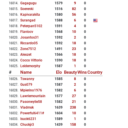
16014
.
Gagagugu
1579
9
0
16015
.
Soerenki
1516
82
0
16016
.
Kapivarakita
1580
56
0
16017
.
Surangad
1588
6
0
16018
.
Peterpan5102
1591
4
0
16019
.
Flaviocv
1568
10
0
16020
.
Josantos31
1592
2
0
16021
.
Riccardo05
1592
18
0
16022
.
Zone7512
1491
23
0
16023
.
Alexzet
1566
18
0
16024
.
Cocco Vittorio
1590
18
0
16025
.
Leidemorphy
1587
1
0
#
Name
Elo
Beauty
Wins
Country
16026
.
Tswanny
1585
8
0
16027
.
Gus079
1587
2
0
16028
.
Mpierino1976
1582
6
0
16029
.
Lawriemountain
1577
27
0
16030
.
Pasonwylie58
1582
21
0
16031
.
Vladmsk
1639
238
0
16032
.
Powerful6411#
1604
10
0
16033
.
Isuck6231
1589
1
0
16034
.
Chuckjr3
1439
158
0