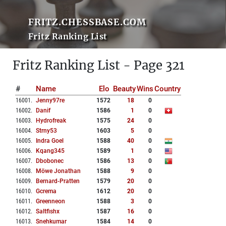
FRITZ.CHESSBASE.COM
Fritz Ranking List
Fritz Ranking List - Page 321
#
Name
Elo
Beauty
Wins
Country
16001
.
Jenny97re
1572
18
0
16002
.
Danif
1586
1
0
16003
.
Hydrofreak
1575
24
0
16004
.
Strny53
1603
5
0
16005
.
Indra Goel
1588
40
0
16006
.
Kqang345
1589
1
0
16007
.
Dbobonec
1586
13
0
16008
.
Möwe Jonathan
1588
9
0
16009
.
Bernard-Pratten
1579
20
0
16010
.
Gcrema
1612
20
0
16011
.
Greenneon
1588
3
0
16012
.
Saltfishx
1587
16
0
16013
.
Snehkumar
1584
14
0