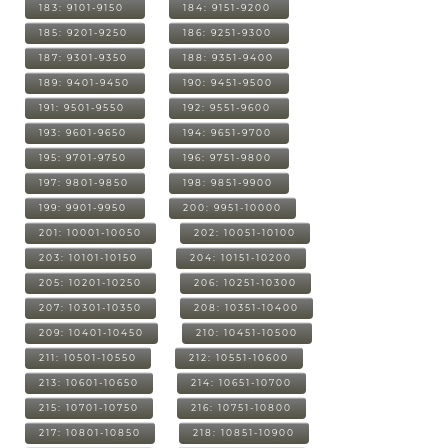
183: 9101-9150
184: 9151-9200
185: 9201-9250
186: 9251-9300
187: 9301-9350
188: 9351-9400
189: 9401-9450
190: 9451-9500
191: 9501-9550
192: 9551-9600
193: 9601-9650
194: 9651-9700
195: 9701-9750
196: 9751-9800
197: 9801-9850
198: 9851-9900
199: 9901-9950
200: 9951-10000
201: 10001-10050
202: 10051-10100
203: 10101-10150
204: 10151-10200
205: 10201-10250
206: 10251-10300
207: 10301-10350
208: 10351-10400
209: 10401-10450
210: 10451-10500
211: 10501-10550
212: 10551-10600
213: 10601-10650
214: 10651-10700
215: 10701-10750
216: 10751-10800
217: 10801-10850
218: 10851-10900