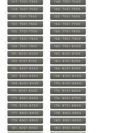
147: 7301-7350
148: 7351-7400
149: 7401-7450
150: 7451-7500
151: 7501-7550
152: 7551-7600
153: 7601-7650
154: 7651-7700
155: 7701-7750
156: 7751-7800
157: 7801-7850
158: 7851-7900
159: 7901-7950
160: 7951-8000
161: 8001-8050
162: 8051-8100
163: 8101-8150
164: 8151-8200
165: 8201-8250
166: 8251-8300
167: 8301-8350
168: 8351-8400
169: 8401-8450
170: 8451-8500
171: 8501-8550
172: 8551-8600
173: 8601-8650
174: 8651-8700
175: 8701-8750
176: 8751-8800
177: 8801-8850
178: 8851-8900
179: 8901-8950
180: 8951-9000
181: 9001-9050
182: 9051-9100