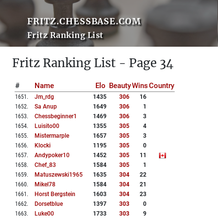
FRITZ.CHESSBASE.COM
Fritz Ranking List
Fritz Ranking List - Page 34
#
Name
Elo
Beauty
Wins
Country
1651
.
Jm_rdg
1435
306
16
1652
.
Sa Anup
1649
306
1
1653
.
Chessbeginner1
1469
306
3
1654
.
Luisito00
1355
305
4
1655
.
Mistermarple
1657
305
3
1656
.
Klocki
1195
305
0
1657
.
Andypoker10
1452
305
11
1658
.
Chef_83
1584
305
1
1659
.
Matuszewski1965
1635
304
22
1660
.
Mikel78
1584
304
21
1661
.
Horst Bergstein
1603
304
23
1662
.
Dorsetblue
1397
303
0
1663
.
Luke00
1733
303
9