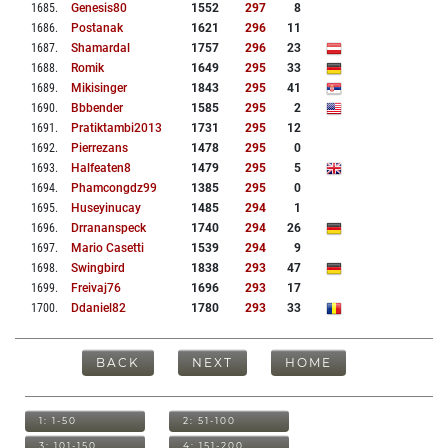
1685
.
Genesis80
1552
297
8
1686
.
Postanak
1621
296
11
1687
.
Shamardal
1757
296
23
1688
.
Romik
1649
295
33
1689
.
Mikisinger
1843
295
41
1690
.
Bbbender
1585
295
2
1691
.
Pratiktambi2013
1731
295
12
1692
.
Pierrezans
1478
295
0
1693
.
Halfeaten8
1479
295
5
1694
.
Phamcongdz99
1385
295
0
1695
.
Huseyinucay
1485
294
1
1696
.
Drrananspeck
1740
294
26
1697
.
Mario Casetti
1539
294
9
1698
.
Swingbird
1838
293
47
1699
.
Freivaj76
1696
293
17
1700
.
Ddaniel82
1780
293
33
BACK
NEXT
HOME
1: 1-50
2: 51-100
3: 101-150
4: 151-200