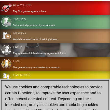
PLAYCHESS
Play Blitz games against others
TACTICS
Solve tactical positions of your strength
VIDEOS
Watch hours and hours of training videos
FRITZ
Play against a club level chess program with hints
LIVE
Live games from grandmaster tournaments
OPENINGS
Develop and exercise your openings
We use cookies and comparable technologies to provide
DATABASE
certain functions, to improve the user experience and to
Eight million strong games
offer interest-oriented content. Depending on their
MYGAMES
intended use, analysis cookies and marketing cookies
Store and analyse your own games in the cloud