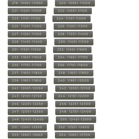
219: 10901-10950
220: 10951-11000
221: 11001-11050
222: 11051-11100
223: 11101-11150
224: 11151-11200
225: 11201-11250
226: 11251-11300
227: 11301-11350
228: 11351-11400
229: 11401-11450
230: 11451-11500
231: 11501-11550
232: 11551-11600
233: 11601-11650
234: 11651-11700
235: 11701-11750
236: 11751-11800
237: 11801-11850
238: 11851-11900
239: 11901-11950
240: 11951-12000
241: 12001-12050
242: 12051-12100
243: 12101-12150
244: 12151-12200
245: 12201-12250
246: 12251-12300
247: 12301-12350
248: 12351-12400
249: 12401-12450
250: 12451-12500
251: 12501-12550
252: 12551-12600
253: 12601-12650
254: 12651-12700