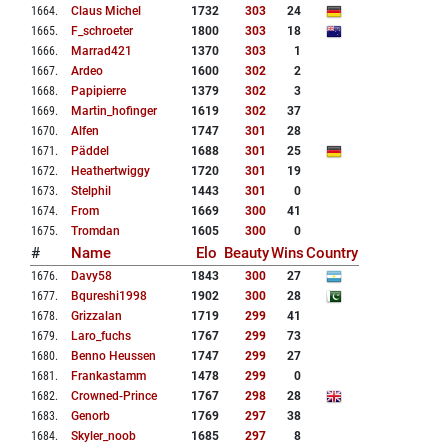
1664
.
Claus Michel
1732
303
24
1665
.
F_schroeter
1800
303
18
1666
.
Marrad421
1370
303
1
1667
.
Ardeo
1600
302
2
1668
.
Papipierre
1379
302
3
1669
.
Martin_hofinger
1619
302
37
1670
.
Alfen
1747
301
28
1671
.
Päddel
1688
301
25
1672
.
Heathertwiggy
1720
301
19
1673
.
Stelphil
1443
301
0
1674
.
From
1669
300
41
1675
.
Tromdan
1605
300
0
#
Name
Elo
Beauty
Wins
Country
1676
.
Davy58
1843
300
27
1677
.
Bqureshi1998
1902
300
28
1678
.
Grizzalan
1719
299
41
1679
.
Laro_fuchs
1767
299
73
1680
.
Benno Heussen
1747
299
27
1681
.
Frankastamm
1478
299
0
1682
.
Crowned-Prince
1767
298
28
1683
.
Genorb
1769
297
38
1684
.
Skyler_noob
1685
297
8