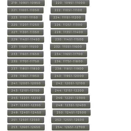
219: 10901-10950
220: 10951-11000
221: 11001-11050
222: 11051-11100
223: 11101-11150
224: 11151-11200
225: 11201-11250
226: 11251-11300
227: 11301-11350
228: 11351-11400
229: 11401-11450
230: 11451-11500
231: 11501-11550
232: 11551-11600
233: 11601-11650
234: 11651-11700
235: 11701-11750
236: 11751-11800
237: 11801-11850
238: 11851-11900
239: 11901-11950
240: 11951-12000
241: 12001-12050
242: 12051-12100
243: 12101-12150
244: 12151-12200
245: 12201-12250
246: 12251-12300
247: 12301-12350
248: 12351-12400
249: 12401-12450
250: 12451-12500
251: 12501-12550
252: 12551-12600
253: 12601-12650
254: 12651-12700