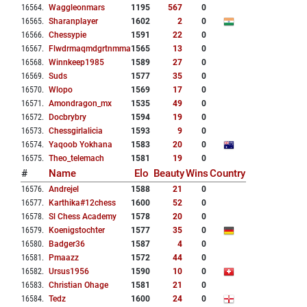
16564
.
Waggleonmars
1195
567
0
16565
.
Sharanplayer
1602
2
0
16566
.
Chessypie
1591
22
0
16567
.
Flwdrmaqmdgrtnmmak
1565
13
0
16568
.
Winnkeep1985
1589
27
0
16569
.
Suds
1577
35
0
16570
.
Wlopo
1569
17
0
16571
.
Amondragon_mx
1535
49
0
16572
.
Docbrybry
1594
19
0
16573
.
Chessgirlalicia
1593
9
0
16574
.
Yaqoob Yokhana
1583
20
0
16575
.
Theo_telemach
1581
19
0
#
Name
Elo
Beauty
Wins
Country
16576
.
Andrejel
1588
21
0
16577
.
Karthika#12chess
1600
52
0
16578
.
Sl Chess Academy
1578
20
0
16579
.
Koenigstochter
1577
35
0
16580
.
Badger36
1587
4
0
16581
.
Pmaazz
1572
44
0
16582
.
Ursus1956
1590
10
0
16583
.
Christian Ohage
1581
21
0
16584
.
Tedz
1600
24
0