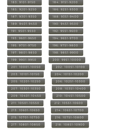
183: 9101-9150
184: 9151-9200
185: 9201-9250
186: 9251-9300
187: 9301-9350
188: 9351-9400
189: 9401-9450
190: 9451-9500
191: 9501-9550
192: 9551-9600
193: 9601-9650
194: 9651-9700
195: 9701-9750
196: 9751-9800
197: 9801-9850
198: 9851-9900
199: 9901-9950
200: 9951-10000
201: 10001-10050
202: 10051-10100
203: 10101-10150
204: 10151-10200
205: 10201-10250
206: 10251-10300
207: 10301-10350
208: 10351-10400
209: 10401-10450
210: 10451-10500
211: 10501-10550
212: 10551-10600
213: 10601-10650
214: 10651-10700
215: 10701-10750
216: 10751-10800
217: 10801-10850
218: 10851-10900