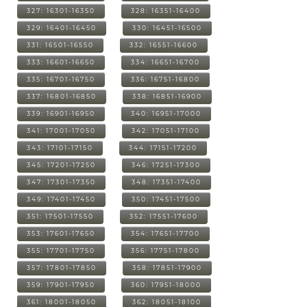
327: 16301-16350
328: 16351-16400
329: 16401-16450
330: 16451-16500
331: 16501-16550
332: 16551-16600
333: 16601-16650
334: 16651-16700
335: 16701-16750
336: 16751-16800
337: 16801-16850
338: 16851-16900
339: 16901-16950
340: 16951-17000
341: 17001-17050
342: 17051-17100
343: 17101-17150
344: 17151-17200
345: 17201-17250
346: 17251-17300
347: 17301-17350
348: 17351-17400
349: 17401-17450
350: 17451-17500
351: 17501-17550
352: 17551-17600
353: 17601-17650
354: 17651-17700
355: 17701-17750
356: 17751-17800
357: 17801-17850
358: 17851-17900
359: 17901-17950
360: 17951-18000
361: 18001-18050
362: 18051-18100