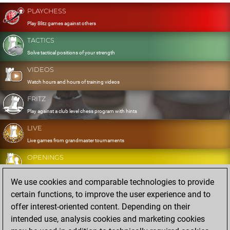
PLAYCHESS
Play Blitz games against others
TACTICS
Solve tactical positions of your strength
VIDEOS
Watch hours and hours of training videos
FRITZ
Play against a club level chess program with hints
LIVE
Live games from grandmaster tournaments
OPENINGS
Develop and exercise your openings
We use cookies and comparable technologies to provide
DATABASE
certain functions, to improve the user experience and to
Eight million strong games
offer interest-oriented content. Depending on their
MYGAMES
intended use, analysis cookies and marketing cookies
Store and analyse your own games in the cloud