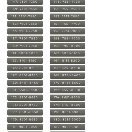
147: 7301-7350
148: 7351-7400
149: 7401-7450
150: 7451-7500
151: 7501-7550
152: 7551-7600
153: 7601-7650
154: 7651-7700
155: 7701-7750
156: 7751-7800
157: 7801-7850
158: 7851-7900
159: 7901-7950
160: 7951-8000
161: 8001-8050
162: 8051-8100
163: 8101-8150
164: 8151-8200
165: 8201-8250
166: 8251-8300
167: 8301-8350
168: 8351-8400
169: 8401-8450
170: 8451-8500
171: 8501-8550
172: 8551-8600
173: 8601-8650
174: 8651-8700
175: 8701-8750
176: 8751-8800
177: 8801-8850
178: 8851-8900
179: 8901-8950
180: 8951-9000
181: 9001-9050
182: 9051-9100