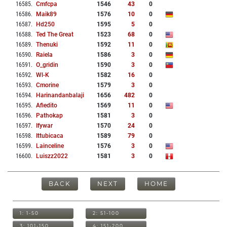
16585
.
Cmfcpa
1546
43
0
16586
.
Maik89
1576
10
0
16587
.
Hd250
1595
5
0
16588
.
Ted The Great
1523
68
0
16589
.
Thenuki
1592
11
0
16590
.
Raiela
1586
3
0
16591
.
O_gridin
1590
3
0
16592
.
Wl-K
1582
16
0
16593
.
Cmorine
1579
3
0
16594
.
Harinandanbalaji
1656
482
0
16595
.
Afiedito
1569
11
0
16596
.
Pathokap
1581
3
0
16597
.
Ifywar
1570
24
0
16598
.
Ittubicaca
1589
79
0
16599
.
Lainceline
1576
3
0
16600
.
Luiszz2022
1581
3
0
BACK
NEXT
HOME
1: 1-50
2: 51-100
3: 101-150
4: 151-200