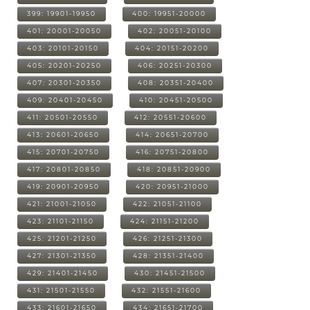
399: 19901-19950
400: 19951-20000
401: 20001-20050
402: 20051-20100
403: 20101-20150
404: 20151-20200
405: 20201-20250
406: 20251-20300
407: 20301-20350
408: 20351-20400
409: 20401-20450
410: 20451-20500
411: 20501-20550
412: 20551-20600
413: 20601-20650
414: 20651-20700
415: 20701-20750
416: 20751-20800
417: 20801-20850
418: 20851-20900
419: 20901-20950
420: 20951-21000
421: 21001-21050
422: 21051-21100
423: 21101-21150
424: 21151-21200
425: 21201-21250
426: 21251-21300
427: 21301-21350
428: 21351-21400
429: 21401-21450
430: 21451-21500
431: 21501-21550
432: 21551-21600
433: 21601-21650
434: 21651-21700