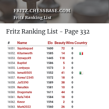
FRITZ.CHESSBASE.COM
Fritz Ranking List
Fritz Ranking List - Page 332
#
Name
Elo
Beauty
Wins
Country
16551
.
Squidsquad
1600
72
0
16552
.
Kitamworth
1585
14
0
16553
.
Oznwpz49
1445
118
0
16554
.
Baptist
1586
5
0
16555
.
Lordyaya
1573
3
0
16556
.
Ismail0505
1552
41
0
16557
.
Korea12345
1572
18
0
16558
.
Jaf3390
1589
38
0
16559
.
Renatkin
1581
10
0
16560
.
Dragomate
1611
44
0
16561
.
Rafa7404
1584
18
0
16562
.
Kevor
1594
2
0
16563
.
Mark2022
1560
26
0