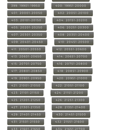
399: 19901-19950
400: 19951-20000
401: 20001-20050
402: 20051-20100
403: 20101-20150
404: 20151-20200
405: 20201-20250
406: 20251-20300
407: 20301-20350
408: 20351-20400
409: 20401-20450
410: 20451-20500
411: 20501-20550
412: 20551-20600
413: 20601-20650
414: 20651-20700
415: 20701-20750
416: 20751-20800
417: 20801-20850
418: 20851-20900
419: 20901-20950
420: 20951-21000
421: 21001-21050
422: 21051-21100
423: 21101-21150
424: 21151-21200
425: 21201-21250
426: 21251-21300
427: 21301-21350
428: 21351-21400
429: 21401-21450
430: 21451-21500
431: 21501-21550
432: 21551-21600
433: 21601-21650
434: 21651-21700