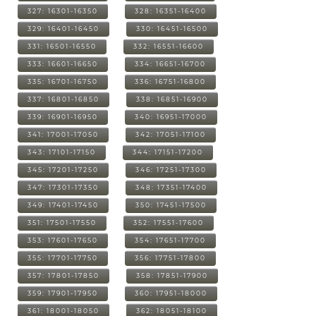
327: 16301-16350
328: 16351-16400
329: 16401-16450
330: 16451-16500
331: 16501-16550
332: 16551-16600
333: 16601-16650
334: 16651-16700
335: 16701-16750
336: 16751-16800
337: 16801-16850
338: 16851-16900
339: 16901-16950
340: 16951-17000
341: 17001-17050
342: 17051-17100
343: 17101-17150
344: 17151-17200
345: 17201-17250
346: 17251-17300
347: 17301-17350
348: 17351-17400
349: 17401-17450
350: 17451-17500
351: 17501-17550
352: 17551-17600
353: 17601-17650
354: 17651-17700
355: 17701-17750
356: 17751-17800
357: 17801-17850
358: 17851-17900
359: 17901-17950
360: 17951-18000
361: 18001-18050
362: 18051-18100