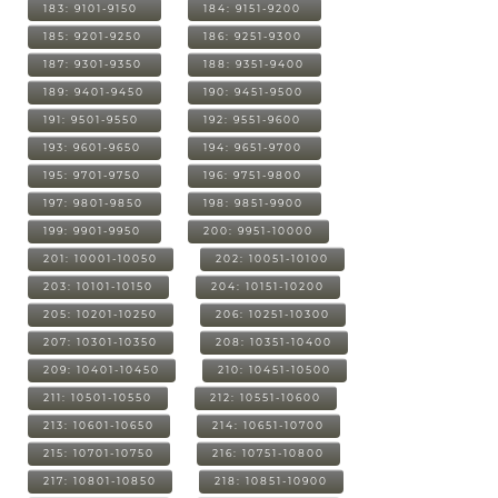
183: 9101-9150
184: 9151-9200
185: 9201-9250
186: 9251-9300
187: 9301-9350
188: 9351-9400
189: 9401-9450
190: 9451-9500
191: 9501-9550
192: 9551-9600
193: 9601-9650
194: 9651-9700
195: 9701-9750
196: 9751-9800
197: 9801-9850
198: 9851-9900
199: 9901-9950
200: 9951-10000
201: 10001-10050
202: 10051-10100
203: 10101-10150
204: 10151-10200
205: 10201-10250
206: 10251-10300
207: 10301-10350
208: 10351-10400
209: 10401-10450
210: 10451-10500
211: 10501-10550
212: 10551-10600
213: 10601-10650
214: 10651-10700
215: 10701-10750
216: 10751-10800
217: 10801-10850
218: 10851-10900