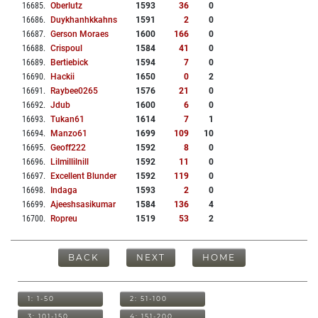
16685
.
Oberlutz
1593
36
0
16686
.
Duykhanhkkahns
1591
2
0
16687
.
Gerson Moraes
1600
166
0
16688
.
Crispoul
1584
41
0
16689
.
Bertiebick
1594
7
0
16690
.
Hackii
1650
0
2
16691
.
Raybee0265
1576
21
0
16692
.
Jdub
1600
6
0
16693
.
Tukan61
1614
7
1
16694
.
Manzo61
1699
109
10
16695
.
Geoff222
1592
8
0
16696
.
Lilmillilnill
1592
11
0
16697
.
Excellent Blunder
1592
119
0
16698
.
Indaga
1593
2
0
16699
.
Ajeeshsasikumar
1584
136
4
16700
.
Ropreu
1519
53
2
BACK
NEXT
HOME
1: 1-50
2: 51-100
3: 101-150
4: 151-200