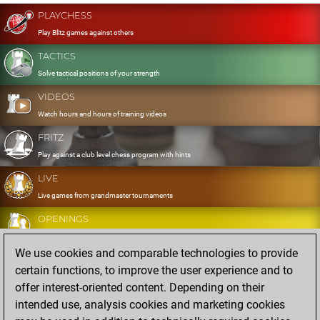
PLAYCHESS
Play Blitz games against others
TACTICS
Solve tactical positions of your strength
VIDEOS
Watch hours and hours of training videos
FRITZ
Play against a club level chess program with hints
LIVE
Live games from grandmaster tournaments
OPENINGS
Develop and exercise your openings
We use cookies and comparable technologies to provide
DATABASE
certain functions, to improve the user experience and to
Eight million strong games
offer interest-oriented content. Depending on their
MYGAMES
intended use, analysis cookies and marketing cookies
Store and analyse your own games in the cloud