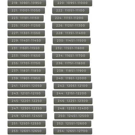
219: 10901-10950
220: 10951-11000
221: 11001-11050
222: 11051-11100
223: 11101-11150
224: 11151-11200
225: 11201-11250
226: 11251-11300
227: 11301-11350
228: 11351-11400
229: 11401-11450
230: 11451-11500
231: 11501-11550
232: 11551-11600
233: 11601-11650
234: 11651-11700
235: 11701-11750
236: 11751-11800
237: 11801-11850
238: 11851-11900
239: 11901-11950
240: 11951-12000
241: 12001-12050
242: 12051-12100
243: 12101-12150
244: 12151-12200
245: 12201-12250
246: 12251-12300
247: 12301-12350
248: 12351-12400
249: 12401-12450
250: 12451-12500
251: 12501-12550
252: 12551-12600
253: 12601-12650
254: 12651-12700