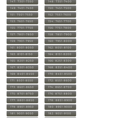
147: 7301-7350
148: 7351-7400
149: 7401-7450
150: 7451-7500
151: 7501-7550
152: 7551-7600
153: 7601-7650
154: 7651-7700
155: 7701-7750
156: 7751-7800
157: 7801-7850
158: 7851-7900
159: 7901-7950
160: 7951-8000
161: 8001-8050
162: 8051-8100
163: 8101-8150
164: 8151-8200
165: 8201-8250
166: 8251-8300
167: 8301-8350
168: 8351-8400
169: 8401-8450
170: 8451-8500
171: 8501-8550
172: 8551-8600
173: 8601-8650
174: 8651-8700
175: 8701-8750
176: 8751-8800
177: 8801-8850
178: 8851-8900
179: 8901-8950
180: 8951-9000
181: 9001-9050
182: 9051-9100