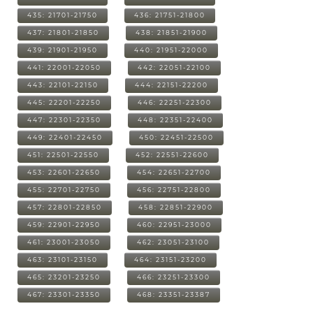
435: 21701-21750
436: 21751-21800
437: 21801-21850
438: 21851-21900
439: 21901-21950
440: 21951-22000
441: 22001-22050
442: 22051-22100
443: 22101-22150
444: 22151-22200
445: 22201-22250
446: 22251-22300
447: 22301-22350
448: 22351-22400
449: 22401-22450
450: 22451-22500
451: 22501-22550
452: 22551-22600
453: 22601-22650
454: 22651-22700
455: 22701-22750
456: 22751-22800
457: 22801-22850
458: 22851-22900
459: 22901-22950
460: 22951-23000
461: 23001-23050
462: 23051-23100
463: 23101-23150
464: 23151-23200
465: 23201-23250
466: 23251-23300
467: 23301-23350
468: 23351-23387