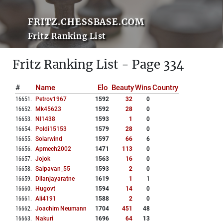
FRITZ.CHESSBASE.COM
Fritz Ranking List
Fritz Ranking List - Page 334
#
Name
Elo
Beauty
Wins
Country
16651
.
Petrov1967
1592
32
0
16652
.
Mk45623
1592
28
0
16653
.
Nl1438
1593
1
0
16654
.
Poldi15153
1579
28
0
16655
.
Solarwind
1597
66
6
16656
.
Apmech2002
1471
113
0
16657
.
Jojok
1563
16
0
16658
.
Saipavan_55
1593
2
0
16659
.
Dilanjayaratne
1619
1
1
16660
.
Hugovt
1594
14
0
16661
.
Ali4191
1588
2
0
16662
.
Joachim Neumann
1704
451
48
16663
.
Nakuri
1696
64
13