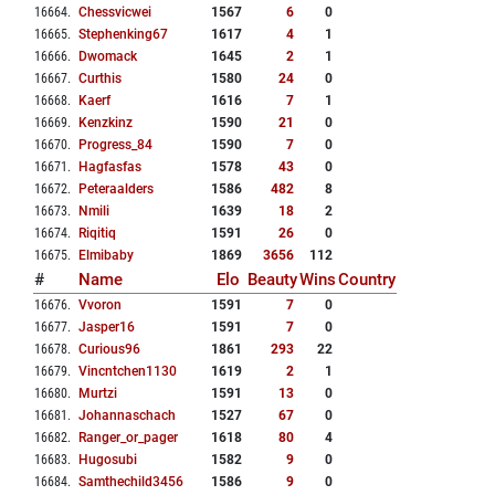
16664
.
Chessvicwei
1567
6
0
16665
.
Stephenking67
1617
4
1
16666
.
Dwomack
1645
2
1
16667
.
Curthis
1580
24
0
16668
.
Kaerf
1616
7
1
16669
.
Kenzkinz
1590
21
0
16670
.
Progress_84
1590
7
0
16671
.
Hagfasfas
1578
43
0
16672
.
Peteraalders
1586
482
8
16673
.
Nmili
1639
18
2
16674
.
Riqitiq
1591
26
0
16675
.
Elmibaby
1869
3656
112
#
Name
Elo
Beauty
Wins
Country
16676
.
Vvoron
1591
7
0
16677
.
Jasper16
1591
7
0
16678
.
Curious96
1861
293
22
16679
.
Vincntchen1130
1619
2
1
16680
.
Murtzi
1591
13
0
16681
.
Johannaschach
1527
67
0
16682
.
Ranger_or_pager
1618
80
4
16683
.
Hugosubi
1582
9
0
16684
.
Samthechild3456
1586
9
0