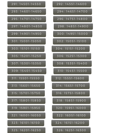
291: 14501-14550
292: 14551-14600
293: 14601-14650
294: 14651-14700
295: 14701-14750
296: 14751-14800
297: 14801-14850
298: 14851-14900
299: 14901-14950
300: 14951-15000
301: 15001-15050
302: 15051-15100
303: 15101-15150
304: 15151-15200
305: 15201-15250
306: 15251-15300
307: 15301-15350
308: 15351-15400
309: 15401-15450
310: 15451-15500
311: 15501-15550
312: 15551-15600
313: 15601-15650
314: 15651-15700
315: 15701-15750
316: 15751-15800
317: 15801-15850
318: 15851-15900
319: 15901-15950
320: 15951-16000
321: 16001-16050
322: 16051-16100
323: 16101-16150
324: 16151-16200
325: 16201-16250
326: 16251-16300