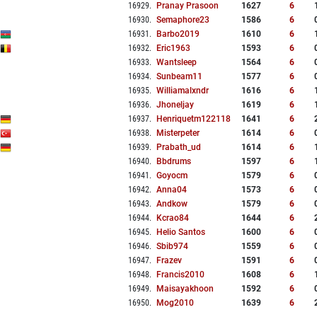
16929
.
Pranay Prasoon
1627
6
16930
.
Semaphore23
1586
6
16931
.
Barbo2019
1610
6
16932
.
Eric1963
1593
6
16933
.
Wantsleep
1564
6
16934
.
Sunbeam11
1577
6
16935
.
Williamalxndr
1616
6
16936
.
Jhoneljay
1619
6
16937
.
Henriquetm122118
1641
6
16938
.
Misterpeter
1614
6
16939
.
Prabath_ud
1614
6
16940
.
Bbdrums
1597
6
16941
.
Goyocm
1579
6
16942
.
Anna04
1573
6
16943
.
Andkow
1579
6
16944
.
Kcrao84
1644
6
16945
.
Helio Santos
1600
6
16946
.
Sbib974
1559
6
16947
.
Frazev
1591
6
16948
.
Francis2010
1608
6
16949
.
Maisayakhoon
1592
6
16950
.
Mog2010
1639
6