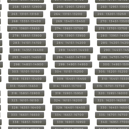
258: 12851-12900
259: 12901-12950
260: 12951-1300
263: 13101-13150
264: 13151-13200
265: 13201-13250
268: 13351-13400
269: 13401-13450
270: 13451-1350
273: 13601-13650
274: 13651-13700
275: 13701-13750
278: 13851-13900
279: 13901-13950
280: 13951-1400
283: 14101-14150
284: 14151-14200
285: 14201-1425
288: 14351-14400
289: 14401-14450
290: 14451-14
293: 14601-14650
294: 14651-14700
295: 14701-1475
298: 14851-14900
299: 14901-14950
300: 14951-15
303: 15101-15150
304: 15151-15200
305: 15201-15250
308: 15351-15400
309: 15401-15450
310: 15451-1550
313: 15601-15650
314: 15651-15700
315: 15701-15750
318: 15851-15900
319: 15901-15950
320: 15951-16000
323: 16101-16150
324: 16151-16200
325: 16201-16250
328: 16351-16400
329: 16401-16450
330: 16451-1650
333: 16601-16650
334: 16651-16700
335: 16701-16750
338: 16851-16900
339: 16901-16950
340: 16951-1700