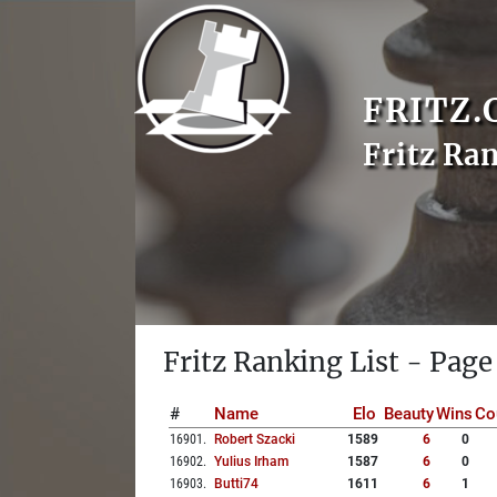
FRITZ.
Fritz Ra
Fritz Ranking List - Page
#
Name
Elo
Beauty
Wins
Co
16901
.
Robert Szacki
1589
6
0
16902
.
Yulius Irham
1587
6
0
16903
.
Butti74
1611
6
1