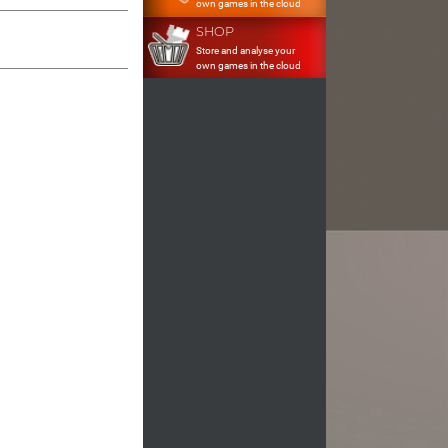
own games in the cloud
SHOP
Store and analyse your
own games in the cloud