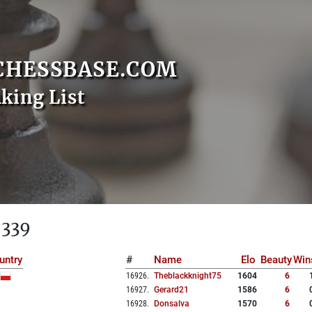
CHESSBASE.COM
nking List
 339
untry
#
Name
Elo
Beauty
Win
16926
.
Theblackknight75
1604
6
16927
.
Gerard21
1586
6
16928
.
Donsalva
1570
6