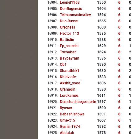
16904
.
Leonel1963
1550
6
0
16905
.
Donflugencio
1604
6
0
16906
.
Telmanmasimaliev
1594
6
0
16907
.
Duc-Russe
1565
6
0
16908
.
Grechess
1600
6
0
16909
.
Hector_113
1585
6
0
16910
.
Battistin
1588
6
0
16911
.
Ep_scacchi
1629
6
1
16912
.
Tschaban
1624
6
2
16913
.
Baybayram
1586
6
0
16914
.
Ob1
1590
6
0
16915
.
Sharathhk1
1630
6
2
16916
.
Khidviofe
1583
6
0
16917
.
Akshit_sood
1606
6
0
16918
.
Granagin
1580
6
0
16919
.
Lordkames
1611
6
1
16920
.
Derschachbegeisterte
1597
6
1
16921
.
Ryosax
1590
6
0
16922
.
Debashishpwe
1591
6
0
16923
.
Urnext15
1607
6
1
16924
.
Gemini1974
1592
6
0
16925
.
Abdalah
1578
6
0