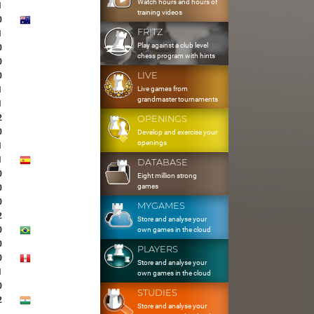
Watch hours and hours of
1
training videos
0
FRITZ
1
Play against a club level
0
chess program with hints
0
LIVE
0
Live games from
1
grandmaster tournaments
1
2
OPENINGS
0
Develop and exercise your
openings
1
1
DATABASE
0
Eight million strong
games
0
0
MYGAMES
2
Store and analyse your
0
own games in the cloud
0
PLAYERS
0
Store and analyse your
1
own games in the cloud
0
STUDIES
2
Store and analyse your