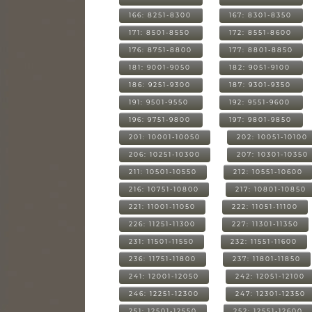
166: 8251-8300
167: 8301-8350
171: 8501-8550
172: 8551-8600
176: 8751-8800
177: 8801-8850
181: 9001-9050
182: 9051-9100
186: 9251-9300
187: 9301-9350
191: 9501-9550
192: 9551-9600
196: 9751-9800
197: 9801-9850
201: 10001-10050
202: 10051-10100
206: 10251-10300
207: 10301-10350
211: 10501-10550
212: 10551-10600
216: 10751-10800
217: 10801-10850
221: 11001-11050
222: 11051-11100
226: 11251-11300
227: 11301-11350
231: 11501-11550
232: 11551-11600
236: 11751-11800
237: 11801-11850
241: 12001-12050
242: 12051-12100
246: 12251-12300
247: 12301-12350
251: 12501-12550
252: 12551-12600