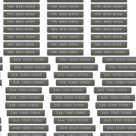
168: 8351-8400
169: 8401-8450
170: 8451-8500
173: 8601-8650
174: 8651-8700
175: 8701-8750
178: 8851-8900
179: 8901-8950
180: 8951-9000
183: 9101-9150
184: 9151-9200
185: 9201-9250
188: 9351-9400
189: 9401-9450
190: 9451-9500
193: 9601-9650
194: 9651-9700
195: 9701-9750
198: 9851-9900
199: 9901-9950
200: 9951-10000
203: 10101-10150
204: 10151-10200
205: 10201-1025
208: 10351-10400
209: 10401-10450
210: 10451-10
213: 10601-10650
214: 10651-10700
215: 10701-10750
218: 10851-10900
219: 10901-10950
220: 10951-1100
223: 11101-11150
224: 11151-11200
225: 11201-11250
228: 11351-11400
229: 11401-11450
230: 11451-11500
233: 11601-11650
234: 11651-11700
235: 11701-11750
238: 11851-11900
239: 11901-11950
240: 11951-12000
243: 12101-12150
244: 12151-12200
245: 12201-12250
248: 12351-12400
249: 12401-12450
250: 12451-125
253: 12601-12650
254: 12651-12700
255: 12701-12750