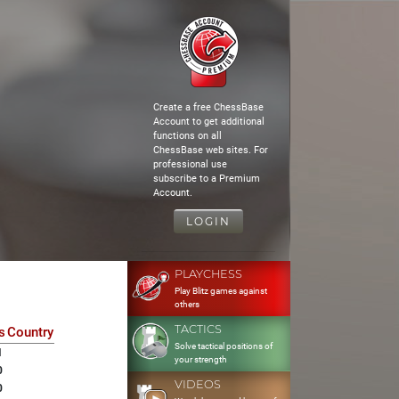
Create a free ChessBase
Account to get additional
functions on all
ChessBase web sites. For
professional use
subscribe to a Premium
Account.
LOGIN
PLAYCHESS
Play Blitz games against
others
TACTICS
s
Country
Solve tactical positions of
1
your strength
0
VIDEOS
0