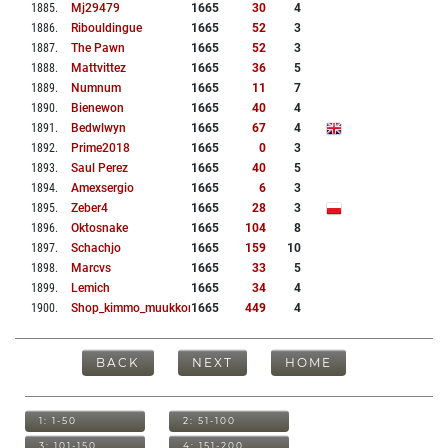
1885
.
Mj29479
1665
30
4
1886
.
Ribouldingue
1665
52
3
1887
.
The Pawn
1665
52
3
1888
.
Mattvittez
1665
36
5
1889
.
Numnum
1665
11
7
1890
.
Bienewon
1665
40
4
1891
.
Bedwlwyn
1665
67
4
1892
.
Prime2018
1665
0
3
1893
.
Saul Perez
1665
40
5
1894
.
Amexsergio
1665
6
3
1895
.
Zeber4
1665
28
3
1896
.
Oktosnake
1665
104
8
1897
.
Schachjo
1665
159
10
1898
.
Marcvs
1665
33
5
1899
.
Lemich
1665
34
4
1900
.
Shop_kimmo_muukkonen
1665
449
4
BACK
NEXT
HOME
1: 1-50
2: 51-100
3: 101-150
4: 151-200