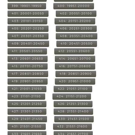
399: 19901-19950
400: 19951-20000
401: 20001-20050
402: 20051-20100
403: 20101-20150
404: 20151-20200
405: 20201-20250
406: 20251-20300
407: 20301-20350
408: 20351-20400
409: 20401-20450
410: 20451-20500
411: 20501-20550
412: 20551-20600
413: 20601-20650
414: 20651-20700
415: 20701-20750
416: 20751-20800
417: 20801-20850
418: 20851-20900
419: 20901-20950
420: 20951-21000
421: 21001-21050
422: 21051-21100
423: 21101-21150
424: 21151-21200
425: 21201-21250
426: 21251-21300
427: 21301-21350
428: 21351-21400
429: 21401-21450
430: 21451-21500
431: 21501-21550
432: 21551-21600
433: 21601-21650
434: 21651-21700