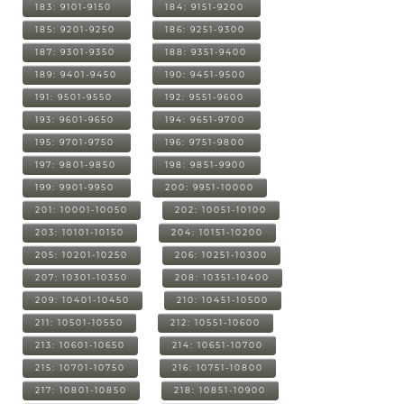
183: 9101-9150
184: 9151-9200
185: 9201-9250
186: 9251-9300
187: 9301-9350
188: 9351-9400
189: 9401-9450
190: 9451-9500
191: 9501-9550
192: 9551-9600
193: 9601-9650
194: 9651-9700
195: 9701-9750
196: 9751-9800
197: 9801-9850
198: 9851-9900
199: 9901-9950
200: 9951-10000
201: 10001-10050
202: 10051-10100
203: 10101-10150
204: 10151-10200
205: 10201-10250
206: 10251-10300
207: 10301-10350
208: 10351-10400
209: 10401-10450
210: 10451-10500
211: 10501-10550
212: 10551-10600
213: 10601-10650
214: 10651-10700
215: 10701-10750
216: 10751-10800
217: 10801-10850
218: 10851-10900