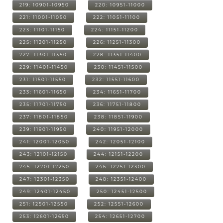
219: 10901-10950
220: 10951-11000
221: 11001-11050
222: 11051-11100
223: 11101-11150
224: 11151-11200
225: 11201-11250
226: 11251-11300
227: 11301-11350
228: 11351-11400
229: 11401-11450
230: 11451-11500
231: 11501-11550
232: 11551-11600
233: 11601-11650
234: 11651-11700
235: 11701-11750
236: 11751-11800
237: 11801-11850
238: 11851-11900
239: 11901-11950
240: 11951-12000
241: 12001-12050
242: 12051-12100
243: 12101-12150
244: 12151-12200
245: 12201-12250
246: 12251-12300
247: 12301-12350
248: 12351-12400
249: 12401-12450
250: 12451-12500
251: 12501-12550
252: 12551-12600
253: 12601-12650
254: 12651-12700