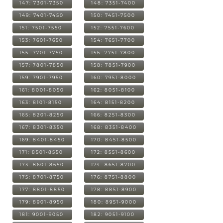
147: 7301-7350
148: 7351-7400
149: 7401-7450
150: 7451-7500
151: 7501-7550
152: 7551-7600
153: 7601-7650
154: 7651-7700
155: 7701-7750
156: 7751-7800
157: 7801-7850
158: 7851-7900
159: 7901-7950
160: 7951-8000
161: 8001-8050
162: 8051-8100
163: 8101-8150
164: 8151-8200
165: 8201-8250
166: 8251-8300
167: 8301-8350
168: 8351-8400
169: 8401-8450
170: 8451-8500
171: 8501-8550
172: 8551-8600
173: 8601-8650
174: 8651-8700
175: 8701-8750
176: 8751-8800
177: 8801-8850
178: 8851-8900
179: 8901-8950
180: 8951-9000
181: 9001-9050
182: 9051-9100