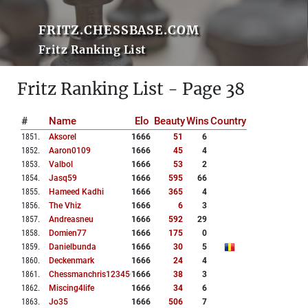
FRITZ.CHESSBASE.COM
Fritz Ranking List
Fritz Ranking List - Page 38
#
Name
Elo
Beauty
Wins
Country
1851
.
Aksorel
1666
51
6
1852
.
Aaron0109
1666
45
4
1853
.
Valbol
1666
53
2
1854
.
Jasq59
1666
595
66
1855
.
Hameed Kadhi
1666
365
4
1856
.
The Vhiz
1666
6
3
1857
.
Andreasneu
1666
592
29
1858
.
Domien77
1666
175
0
1859
.
Danielbunda
1666
30
5
1860
.
Deckenmark
1666
24
4
1861
.
Chessmanchris123456
1666
38
3
1862
.
Miscing4life
1666
34
6
1863
.
Jo35
1666
506
7