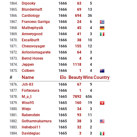
1864
.
Drpooky
1666
63
5
1865
.
Blundermatt
1666
69
13
1866
.
Cardiology
1666
694
36
1867
.
Francesc Garriga
1666
24
6
1868
.
Mathephysik
1666
45
4
1869
.
Amverygood
1666
41
3
1870
.
Excaliburlt
1666
38
10
1871
.
Chessvoyager
1666
155
12
1872
.
Antoniomagarete
1666
64
3
1873
.
Bernd Hones
1666
4
4
1874
.
Jeppen
1666
1118
4
1875
.
Colbem
1666
1
4
#
Name
Elo
Beauty
Wins
Country
1876
.
Jch-83
1666
67
9
1877
.
Forteceara
1666
1
4
1878
.
M_a_t
1665
7892
656
1879
.
Wiss95
1665
160
19
1880
.
Wiejo
1665
34
3
1881
.
Rabenstein
1665
93
11
1882
.
Gothamnakamura
1665
38
3
1883
.
Heheboii11
1665
32
2
1884
.
Davidegiac
1665
3
3