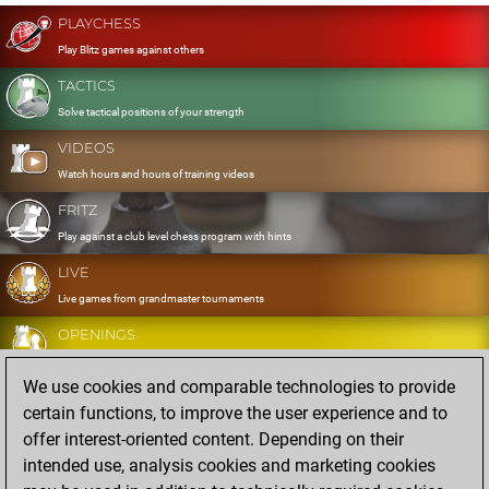
PLAYCHESS
Play Blitz games against others
TACTICS
Solve tactical positions of your strength
VIDEOS
Watch hours and hours of training videos
FRITZ
Play against a club level chess program with hints
LIVE
Live games from grandmaster tournaments
OPENINGS
Develop and exercise your openings
We use cookies and comparable technologies to provide
DATABASE
certain functions, to improve the user experience and to
Eight million strong games
offer interest-oriented content. Depending on their
MYGAMES
intended use, analysis cookies and marketing cookies
Store and analyse your own games in the cloud