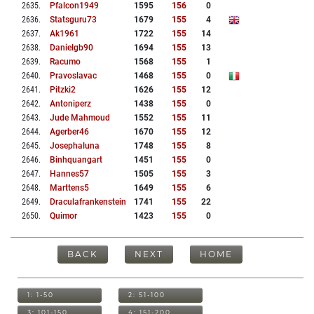
2635
.
Pfalcon1949
1595
156
0
2636
.
Statsguru73
1679
155
4
2637
.
Ak1961
1722
155
14
2638
.
Danielgb90
1694
155
13
2639
.
Racumo
1568
155
1
2640
.
Pravoslavac
1468
155
0
2641
.
Pitzki2
1626
155
12
2642
.
Antoniperz
1438
155
0
2643
.
Jude Mahmoud
1552
155
11
2644
.
Agerber46
1670
155
12
2645
.
Josephaluna
1748
155
8
2646
.
Binhquangart
1451
155
0
2647
.
Hannes57
1505
155
3
2648
.
Marttens5
1649
155
6
2649
.
Draculafrankenstein
1741
155
22
2650
.
Quimor
1423
155
0
BACK
NEXT
HOME
1: 1-50
2: 51-100
3: 101-150
4: 151-200