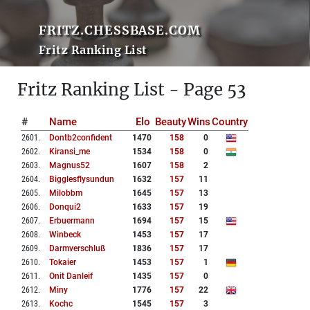
FRITZ.CHESSBASE.COM
Fritz Ranking List
Fritz Ranking List - Page 53
#
Name
Elo
Beauty
Wins
Country
2601
.
Dontb2confident
1470
158
0
2602
.
Kiransi_me
1534
158
0
2603
.
Magnus52
1607
158
2
2604
.
Bigglesflysundun
1632
157
11
2605
.
Milobbm
1645
157
13
2606
.
Donqui2
1633
157
19
2607
.
Erbuermann
1694
157
15
2608
.
Winbeck
1453
157
17
2609
.
Darmverschluß
1836
157
17
2610
.
Tokaier
1453
157
1
2611
.
Onit Danleif
1435
157
0
2612
.
Miny
1776
157
22
2613
.
Kochc
1545
157
3