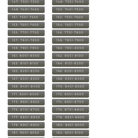
147: 7301-7350
148: 7351-7400
149: 7401-7450
150: 7451-7500
151: 7501-7550
152: 7551-7600
153: 7601-7650
154: 7651-7700
155: 7701-7750
156: 7751-7800
157: 7801-7850
158: 7851-7900
159: 7901-7950
160: 7951-8000
161: 8001-8050
162: 8051-8100
163: 8101-8150
164: 8151-8200
165: 8201-8250
166: 8251-8300
167: 8301-8350
168: 8351-8400
169: 8401-8450
170: 8451-8500
171: 8501-8550
172: 8551-8600
173: 8601-8650
174: 8651-8700
175: 8701-8750
176: 8751-8800
177: 8801-8850
178: 8851-8900
179: 8901-8950
180: 8951-9000
181: 9001-9050
182: 9051-9100