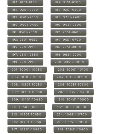
183: 9101-9150
184: 9151-9200
185: 9201-9250
186: 9251-9300
187: 9301-9350
188: 9351-9400
189: 9401-9450
190: 9451-9500
191: 9501-9550
192: 9551-9600
193: 9601-9650
194: 9651-9700
195: 9701-9750
196: 9751-9800
197: 9801-9850
198: 9851-9900
199: 9901-9950
200: 9951-10000
201: 10001-10050
202: 10051-10100
203: 10101-10150
204: 10151-10200
205: 10201-10250
206: 10251-10300
207: 10301-10350
208: 10351-10400
209: 10401-10450
210: 10451-10500
211: 10501-10550
212: 10551-10600
213: 10601-10650
214: 10651-10700
215: 10701-10750
216: 10751-10800
217: 10801-10850
218: 10851-10900