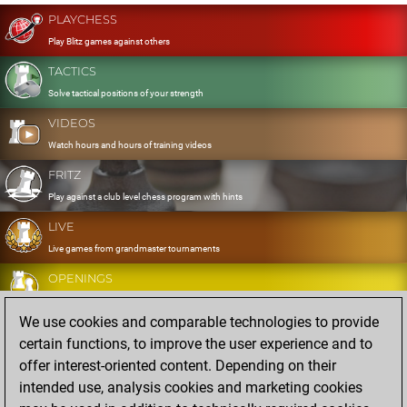
PLAYCHESS
Play Blitz games against others
TACTICS
Solve tactical positions of your strength
VIDEOS
Watch hours and hours of training videos
FRITZ
Play against a club level chess program with hints
LIVE
Live games from grandmaster tournaments
OPENINGS
Develop and exercise your openings
We use cookies and comparable technologies to provide
DATABASE
certain functions, to improve the user experience and to
Eight million strong games
offer interest-oriented content. Depending on their
MYGAMES
intended use, analysis cookies and marketing cookies
Store and analyse your own games in the cloud