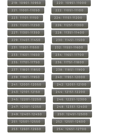
219: 10901-10950
220: 10951-11000
221: 11001-11050
222: 11051-11100
223: 11101-11150
224: 11151-11200
225: 11201-11250
226: 11251-11300
227: 11301-11350
228: 11351-11400
229: 11401-11450
230: 11451-11500
231: 11501-11550
232: 11551-11600
233: 11601-11650
234: 11651-11700
235: 11701-11750
236: 11751-11800
237: 11801-11850
238: 11851-11900
239: 11901-11950
240: 11951-12000
241: 12001-12050
242: 12051-12100
243: 12101-12150
244: 12151-12200
245: 12201-12250
246: 12251-12300
247: 12301-12350
248: 12351-12400
249: 12401-12450
250: 12451-12500
251: 12501-12550
252: 12551-12600
253: 12601-12650
254: 12651-12700