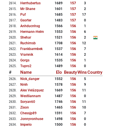
2614
.
Herrhubertus
1689
157
3
2615
.
Mr Shane
1601
157
2
2616
.
Puf
1685
157
17
2617
.
Gsorter
1483
157
0
2618
.
Anhducnhsg
1566
156
1
2619
.
Hermann-Helm
1553
156
6
2620
.
Shehar
1521
156
2
2621
.
Ruchirnsb
1708
156
12
2622
.
Frankbarmbek
1537
156
7
2623
.
Vramnik
1614
156
2
2624
.
Gorgs
1535
156
1
2625
.
Tupro2
1489
156
0
#
Name
Elo
Beauty
Wins
Country
2626
.
Nick_danger
1552
156
5
2627
.
Nmh
1578
156
9
2628
.
Alex Velázquez
1669
156
11
2629
.
Westliannam
1487
156
0
2630
.
Soryan60
1746
156
11
2631
.
Zixon
1465
156
10
2632
.
Chessjp89
1591
156
7
2633
.
Jonnyvonhuse
1498
156
0
2634
.
Imperio
1500
156
0