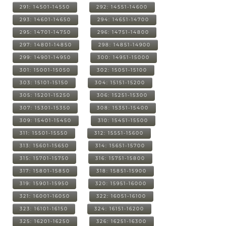
291: 14501-14550
292: 14551-14600
293: 14601-14650
294: 14651-14700
295: 14701-14750
296: 14751-14800
297: 14801-14850
298: 14851-14900
299: 14901-14950
300: 14951-15000
301: 15001-15050
302: 15051-15100
303: 15101-15150
304: 15151-15200
305: 15201-15250
306: 15251-15300
307: 15301-15350
308: 15351-15400
309: 15401-15450
310: 15451-15500
311: 15501-15550
312: 15551-15600
313: 15601-15650
314: 15651-15700
315: 15701-15750
316: 15751-15800
317: 15801-15850
318: 15851-15900
319: 15901-15950
320: 15951-16000
321: 16001-16050
322: 16051-16100
323: 16101-16150
324: 16151-16200
325: 16201-16250
326: 16251-16300