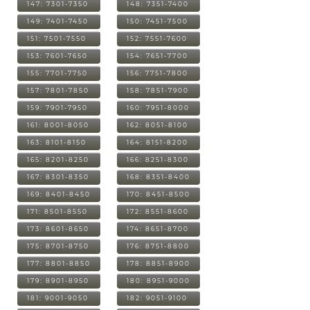
147: 7301-7350
148: 7351-7400
149: 7401-7450
150: 7451-7500
151: 7501-7550
152: 7551-7600
153: 7601-7650
154: 7651-7700
155: 7701-7750
156: 7751-7800
157: 7801-7850
158: 7851-7900
159: 7901-7950
160: 7951-8000
161: 8001-8050
162: 8051-8100
163: 8101-8150
164: 8151-8200
165: 8201-8250
166: 8251-8300
167: 8301-8350
168: 8351-8400
169: 8401-8450
170: 8451-8500
171: 8501-8550
172: 8551-8600
173: 8601-8650
174: 8651-8700
175: 8701-8750
176: 8751-8800
177: 8801-8850
178: 8851-8900
179: 8901-8950
180: 8951-9000
181: 9001-9050
182: 9051-9100