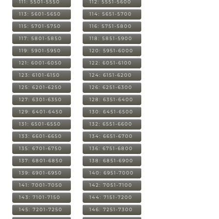
111: 5501-5550
112: 5551-5600
113: 5601-5650
114: 5651-5700
115: 5701-5750
116: 5751-5800
117: 5801-5850
118: 5851-5900
119: 5901-5950
120: 5951-6000
121: 6001-6050
122: 6051-6100
123: 6101-6150
124: 6151-6200
125: 6201-6250
126: 6251-6300
127: 6301-6350
128: 6351-6400
129: 6401-6450
130: 6451-6500
131: 6501-6550
132: 6551-6600
133: 6601-6650
134: 6651-6700
135: 6701-6750
136: 6751-6800
137: 6801-6850
138: 6851-6900
139: 6901-6950
140: 6951-7000
141: 7001-7050
142: 7051-7100
143: 7101-7150
144: 7151-7200
145: 7201-7250
146: 7251-7300