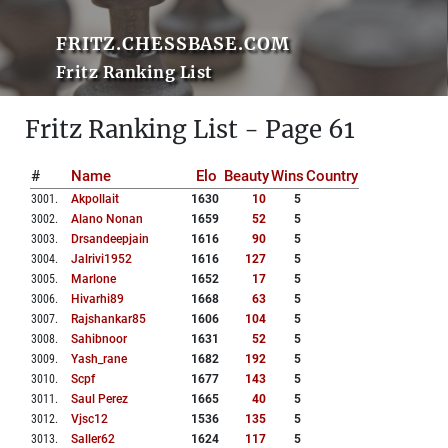
FRITZ.CHESSBASE.COM
Fritz Ranking List
Fritz Ranking List - Page 61
#
Name
Elo
Beauty
Wins
Country
3001
.
Akpollait
1630
10
5
3002
.
Alano Nonan
1659
52
5
3003
.
Drsandeepjain
1616
90
5
3004
.
Jalrivi1952
1616
127
5
3005
.
Marlone
1652
17
5
3006
.
Hivarhi89
1668
63
5
3007
.
Rajshankar85
1606
104
5
3008
.
Sahibnoor
1631
52
5
3009
.
Yash_rane
1682
192
5
3010
.
Scpf
1677
143
5
3011
.
Saul Perez
1665
40
5
3012
.
Vjsc12
1536
135
5
3013
.
Saller62
1624
117
5