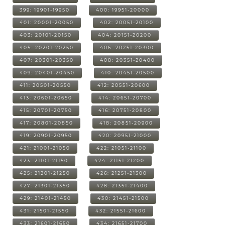
399: 19901-19950
400: 19951-20000
401: 20001-20050
402: 20051-20100
403: 20101-20150
404: 20151-20200
405: 20201-20250
406: 20251-20300
407: 20301-20350
408: 20351-20400
409: 20401-20450
410: 20451-20500
411: 20501-20550
412: 20551-20600
413: 20601-20650
414: 20651-20700
415: 20701-20750
416: 20751-20800
417: 20801-20850
418: 20851-20900
419: 20901-20950
420: 20951-21000
421: 21001-21050
422: 21051-21100
423: 21101-21150
424: 21151-21200
425: 21201-21250
426: 21251-21300
427: 21301-21350
428: 21351-21400
429: 21401-21450
430: 21451-21500
431: 21501-21550
432: 21551-21600
433: 21601-21650
434: 21651-21700