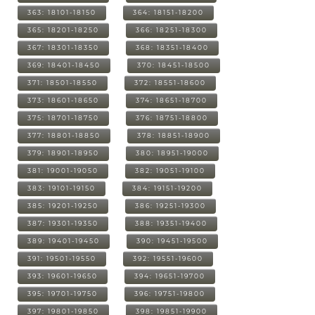
363: 18101-18150
364: 18151-18200
365: 18201-18250
366: 18251-18300
367: 18301-18350
368: 18351-18400
369: 18401-18450
370: 18451-18500
371: 18501-18550
372: 18551-18600
373: 18601-18650
374: 18651-18700
375: 18701-18750
376: 18751-18800
377: 18801-18850
378: 18851-18900
379: 18901-18950
380: 18951-19000
381: 19001-19050
382: 19051-19100
383: 19101-19150
384: 19151-19200
385: 19201-19250
386: 19251-19300
387: 19301-19350
388: 19351-19400
389: 19401-19450
390: 19451-19500
391: 19501-19550
392: 19551-19600
393: 19601-19650
394: 19651-19700
395: 19701-19750
396: 19751-19800
397: 19801-19850
398: 19851-19900