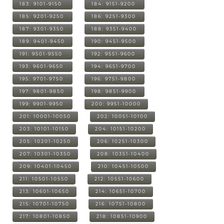
183: 9101-9150
184: 9151-9200
185: 9201-9250
186: 9251-9300
187: 9301-9350
188: 9351-9400
189: 9401-9450
190: 9451-9500
191: 9501-9550
192: 9551-9600
193: 9601-9650
194: 9651-9700
195: 9701-9750
196: 9751-9800
197: 9801-9850
198: 9851-9900
199: 9901-9950
200: 9951-10000
201: 10001-10050
202: 10051-10100
203: 10101-10150
204: 10151-10200
205: 10201-10250
206: 10251-10300
207: 10301-10350
208: 10351-10400
209: 10401-10450
210: 10451-10500
211: 10501-10550
212: 10551-10600
213: 10601-10650
214: 10651-10700
215: 10701-10750
216: 10751-10800
217: 10801-10850
218: 10851-10900