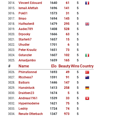
3014
.
Vincent Edouard
1640
61
5
3015
.
Ismail Afettah
1696
141
5
3016
.
Pok01
1573
31
5
3017
.
Ilmao
1694
145
5
3018
.
Halfeaten8
1479
295
5
3019
.
Aadec789
1408
528
5
3020
.
Drpooky
1666
63
5
3021
.
Starter67
1657
15
5
3022
.
Uhudler
1701
6
5
3023
.
Peter Krauliz
1651
73
5
3024
.
Gstanzler
1607
102
5
3025
.
Amadjambo
1659
165
5
#
Name
Elo
Beauty
Wins
Country
3026
.
Phirrationnel
1693
49
5
3027
.
Rtcchess7
1591
91
5
3028
.
Baibars
1446
147
5
3029
.
Hansinluck
1413
258
5
3030
.
Drairben23
1674
5
5
3031
.
Andreas1961
1539
33
5
3032
.
Hypermoderne
1621
75
5
3033
.
Leshiy
1724
74
5
3034
.
Renate Otterbach
1347
973
5