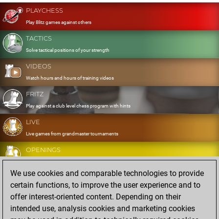
PLAYCHESS
Play Blitz games against others
TACTICS
Solve tactical positions of your strength
VIDEOS
Watch hours and hours of training videos
FRITZ
Play against a club level chess program with hints
LIVE
Live games from grandmaster tournaments
OPENINGS
Develop and exercise your openings
We use cookies and comparable technologies to provide
DATABASE
certain functions, to improve the user experience and to
Eight million strong games
offer interest-oriented content. Depending on their
MYGAMES
intended use, analysis cookies and marketing cookies
Store and analyse your own games in the cloud