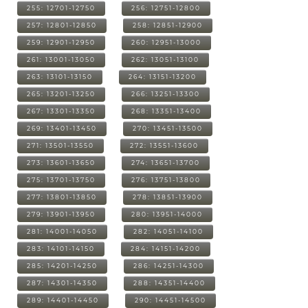
255: 12701-12750
256: 12751-12800
257: 12801-12850
258: 12851-12900
259: 12901-12950
260: 12951-13000
261: 13001-13050
262: 13051-13100
263: 13101-13150
264: 13151-13200
265: 13201-13250
266: 13251-13300
267: 13301-13350
268: 13351-13400
269: 13401-13450
270: 13451-13500
271: 13501-13550
272: 13551-13600
273: 13601-13650
274: 13651-13700
275: 13701-13750
276: 13751-13800
277: 13801-13850
278: 13851-13900
279: 13901-13950
280: 13951-14000
281: 14001-14050
282: 14051-14100
283: 14101-14150
284: 14151-14200
285: 14201-14250
286: 14251-14300
287: 14301-14350
288: 14351-14400
289: 14401-14450
290: 14451-14500