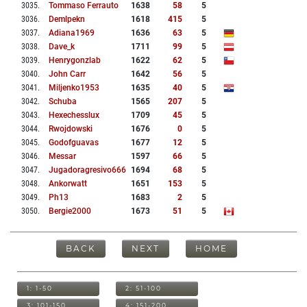
3035
.
Tommaso Ferrauto
1638
58
5
3036
.
Demlpekn
1618
415
5
3037
.
Adiana1969
1636
63
5
3038
.
Dave_k
1711
99
5
3039
.
Henrygonzlab
1622
62
5
3040
.
John Carr
1642
56
5
3041
.
Miljenko1953
1635
40
5
3042
.
Schuba
1565
207
5
3043
.
Hexechesslux
1709
45
5
3044
.
Rwojdowski
1676
0
5
3045
.
Godofguavas
1677
12
5
3046
.
Messar
1597
66
5
3047
.
Jugadoragresivo666
1694
68
5
3048
.
Ankorwatt
1651
153
5
3049
.
Ph13
1683
2
5
3050
.
Bergie2000
1673
51
5
BACK
NEXT
HOME
1: 1-50
2: 51-100
3: 101-150
4: 151-200