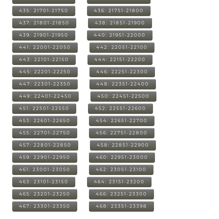
435: 21701-21750
436: 21751-21800
437: 21801-21850
438: 21851-21900
439: 21901-21950
440: 21951-22000
441: 22001-22050
442: 22051-22100
443: 22101-22150
444: 22151-22200
445: 22201-22250
446: 22251-22300
447: 22301-22350
448: 22351-22400
449: 22401-22450
450: 22451-22500
451: 22501-22550
452: 22551-22600
453: 22601-22650
454: 22651-22700
455: 22701-22750
456: 22751-22800
457: 22801-22850
458: 22851-22900
459: 22901-22950
460: 22951-23000
461: 23001-23050
462: 23051-23100
463: 23101-23150
464: 23151-23200
465: 23201-23250
466: 23251-23300
467: 23301-23350
468: 23351-23398