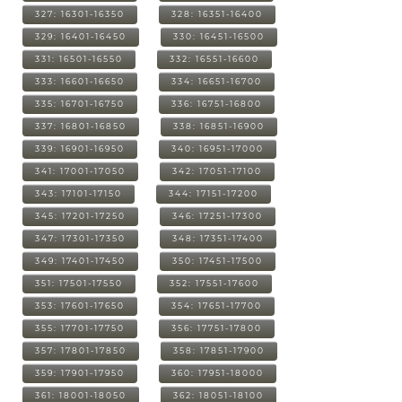
327: 16301-16350
328: 16351-16400
329: 16401-16450
330: 16451-16500
331: 16501-16550
332: 16551-16600
333: 16601-16650
334: 16651-16700
335: 16701-16750
336: 16751-16800
337: 16801-16850
338: 16851-16900
339: 16901-16950
340: 16951-17000
341: 17001-17050
342: 17051-17100
343: 17101-17150
344: 17151-17200
345: 17201-17250
346: 17251-17300
347: 17301-17350
348: 17351-17400
349: 17401-17450
350: 17451-17500
351: 17501-17550
352: 17551-17600
353: 17601-17650
354: 17651-17700
355: 17701-17750
356: 17751-17800
357: 17801-17850
358: 17851-17900
359: 17901-17950
360: 17951-18000
361: 18001-18050
362: 18051-18100