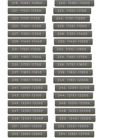
219: 10901-10950
220: 10951-11000
221: 11001-11050
222: 11051-11100
223: 11101-11150
224: 11151-11200
225: 11201-11250
226: 11251-11300
227: 11301-11350
228: 11351-11400
229: 11401-11450
230: 11451-11500
231: 11501-11550
232: 11551-11600
233: 11601-11650
234: 11651-11700
235: 11701-11750
236: 11751-11800
237: 11801-11850
238: 11851-11900
239: 11901-11950
240: 11951-12000
241: 12001-12050
242: 12051-12100
243: 12101-12150
244: 12151-12200
245: 12201-12250
246: 12251-12300
247: 12301-12350
248: 12351-12400
249: 12401-12450
250: 12451-12500
251: 12501-12550
252: 12551-12600
253: 12601-12650
254: 12651-12700