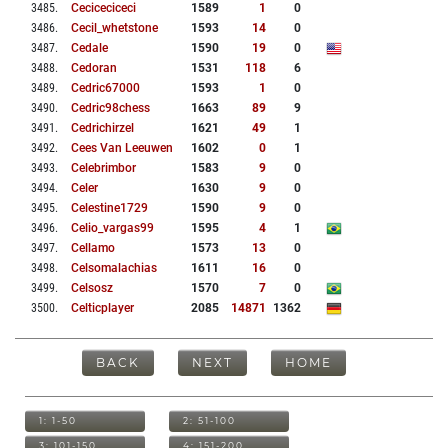
3485
.
Ceciceciceci
1589
1
0
3486
.
Cecil_whetstone
1593
14
0
3487
.
Cedale
1590
19
0
3488
.
Cedoran
1531
118
6
3489
.
Cedric67000
1593
1
0
3490
.
Cedric98chess
1663
89
9
3491
.
Cedrichirzel
1621
49
1
3492
.
Cees Van Leeuwen
1602
0
1
3493
.
Celebrimbor
1583
9
0
3494
.
Celer
1630
9
0
3495
.
Celestine1729
1590
9
0
3496
.
Celio_vargas99
1595
4
1
3497
.
Cellamo
1573
13
0
3498
.
Celsomalachias
1611
16
0
3499
.
Celsosz
1570
7
0
3500
.
Celticplayer
2085
14871
1362
BACK
NEXT
HOME
1: 1-50
2: 51-100
3: 101-150
4: 151-200