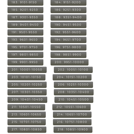
183: 9101-9150
184: 9151-9200
185: 9201-9250
186: 9251-9300
187: 9301-9350
188: 9351-9400
189: 9401-9450
190: 9451-9500
191: 9501-9550
192: 9551-9600
193: 9601-9650
194: 9651-9700
195: 9701-9750
196: 9751-9800
197: 9801-9850
198: 9851-9900
199: 9901-9950
200: 9951-10000
201: 10001-10050
202: 10051-10100
203: 10101-10150
204: 10151-10200
205: 10201-10250
206: 10251-10300
207: 10301-10350
208: 10351-10400
209: 10401-10450
210: 10451-10500
211: 10501-10550
212: 10551-10600
213: 10601-10650
214: 10651-10700
215: 10701-10750
216: 10751-10800
217: 10801-10850
218: 10851-10900