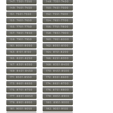
147: 7301-7350
148: 7351-7400
149: 7401-7450
150: 7451-7500
151: 7501-7550
152: 7551-7600
153: 7601-7650
154: 7651-7700
155: 7701-7750
156: 7751-7800
157: 7801-7850
158: 7851-7900
159: 7901-7950
160: 7951-8000
161: 8001-8050
162: 8051-8100
163: 8101-8150
164: 8151-8200
165: 8201-8250
166: 8251-8300
167: 8301-8350
168: 8351-8400
169: 8401-8450
170: 8451-8500
171: 8501-8550
172: 8551-8600
173: 8601-8650
174: 8651-8700
175: 8701-8750
176: 8751-8800
177: 8801-8850
178: 8851-8900
179: 8901-8950
180: 8951-9000
181: 9001-9050
182: 9051-9100