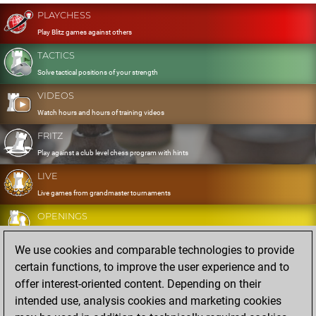
PLAYCHESS
Play Blitz games against others
TACTICS
Solve tactical positions of your strength
VIDEOS
Watch hours and hours of training videos
FRITZ
Play against a club level chess program with hints
LIVE
Live games from grandmaster tournaments
OPENINGS
Develop and exercise your openings
We use cookies and comparable technologies to provide
DATABASE
certain functions, to improve the user experience and to
Eight million strong games
offer interest-oriented content. Depending on their
MYGAMES
intended use, analysis cookies and marketing cookies
Store and analyse your own games in the cloud