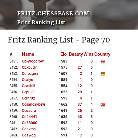
FRITZ.CHESSBASE.COM
Fritz Ranking List
Fritz Ranking List - Page 70
#
Name
Elo
Beauty
Wins
Country
3451
.
Cb-Woodrow
1583
1
0
3452
.
Cbxbudi1
1575
27
0
3453
.
Cc_eugen
1607
2
1
3454
.
Ccalyc
1589
1
0
3455
.
Ccasbill
1554
12
0
3456
.
Ccpull3
1625
29
1
3457
.
Ccrnr02
1593
4
1
3458
.
Ccsancakbeyi
1662
37
4
3459
.
Ccuadra
1649
26
2
3460
.
Cd24441
1636
43
3
3461
.
Cd68000
1593
11
0
3462
.
Cdavmd
1593
21
0
3463
.
Cdawgg
1591
7
0