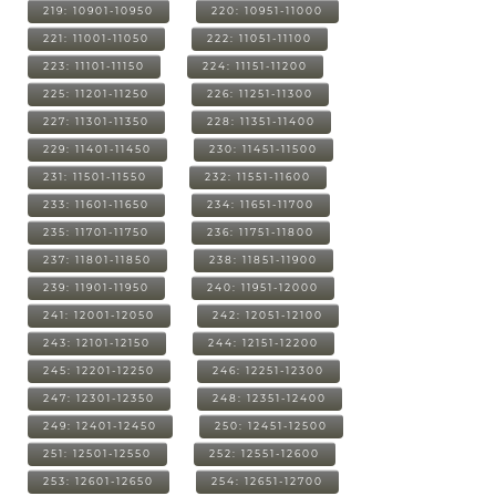
219: 10901-10950
220: 10951-11000
221: 11001-11050
222: 11051-11100
223: 11101-11150
224: 11151-11200
225: 11201-11250
226: 11251-11300
227: 11301-11350
228: 11351-11400
229: 11401-11450
230: 11451-11500
231: 11501-11550
232: 11551-11600
233: 11601-11650
234: 11651-11700
235: 11701-11750
236: 11751-11800
237: 11801-11850
238: 11851-11900
239: 11901-11950
240: 11951-12000
241: 12001-12050
242: 12051-12100
243: 12101-12150
244: 12151-12200
245: 12201-12250
246: 12251-12300
247: 12301-12350
248: 12351-12400
249: 12401-12450
250: 12451-12500
251: 12501-12550
252: 12551-12600
253: 12601-12650
254: 12651-12700