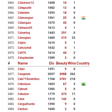
3464
.
Cdawson12
1608
10
1
3465
.
Cdegaulle
1682
12
4
3466
.
Cdemers
1593
18
0
3467
.
Cdevangan
1561
25
0
3468
.
Cdlangan
1575
43
0
3469
.
Cdmazz45
1613
4
1
3470
.
Cdoering
1443
291
0
3471
.
Cdouglas
1680
315
23
3472
.
Cdpio
1610
5
1
3473
.
Cdruschel
1632
0
1
3474
.
Cdt70
1614
44
2
3475
.
Cduplessier
1589
2
0
#
Name
Elo
Beauty
Wins
Country
3476
.
Cdyn
1591
9
0
3477
.
Ceageule
2057
2088
262
3478
.
Ceb71fiorentino
1768
3781
218
3479
.
Cebolaas
1603
67
3
3480
.
Cebrah
1585
5
0
3481
.
Cebulon
1779
373
17
3482
.
Cece
1515
142
0
3483
.
Cecgalhardo
1590
9
0
3484
.
Cechov
1600
2
0