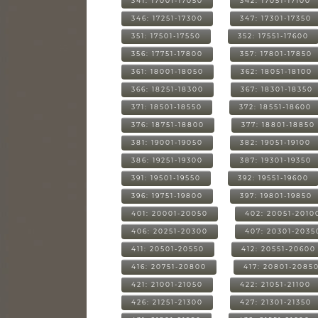
341: 17001-17050
342: 17051-17100
346: 17251-17300
347: 17301-17350
351: 17501-17550
352: 17551-17600
356: 17751-17800
357: 17801-17850
361: 18001-18050
362: 18051-18100
366: 18251-18300
367: 18301-18350
371: 18501-18550
372: 18551-18600
376: 18751-18800
377: 18801-18850
381: 19001-19050
382: 19051-19100
386: 19251-19300
387: 19301-19350
391: 19501-19550
392: 19551-19600
396: 19751-19800
397: 19801-19850
401: 20001-20050
402: 20051-2010
406: 20251-20300
407: 20301-2035
411: 20501-20550
412: 20551-20600
416: 20751-20800
417: 20801-2085
421: 21001-21050
422: 21051-21100
426: 21251-21300
427: 21301-21350