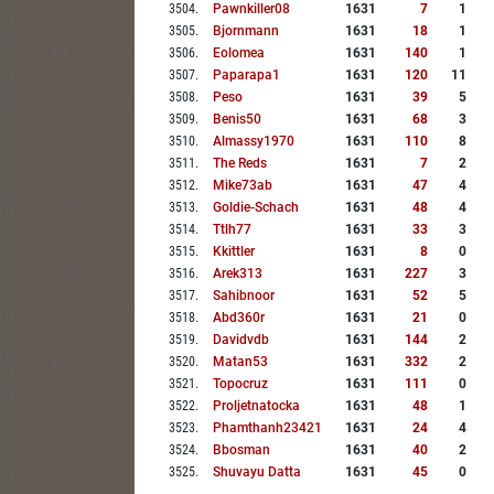
3504
.
Pawnkiller08
1631
7
1
3505
.
Bjornmann
1631
18
1
3506
.
Eolomea
1631
140
1
3507
.
Paparapa1
1631
120
11
3508
.
Peso
1631
39
5
3509
.
Benis50
1631
68
3
3510
.
Almassy1970
1631
110
8
3511
.
The Reds
1631
7
2
3512
.
Mike73ab
1631
47
4
3513
.
Goldie-Schach
1631
48
4
3514
.
Ttlh77
1631
33
3
3515
.
Kkittler
1631
8
0
3516
.
Arek313
1631
227
3
3517
.
Sahibnoor
1631
52
5
3518
.
Abd360r
1631
21
0
3519
.
Davidvdb
1631
144
2
3520
.
Matan53
1631
332
2
3521
.
Topocruz
1631
111
0
3522
.
Proljetnatocka
1631
48
1
3523
.
Phamthanh23421
1631
24
4
3524
.
Bbosman
1631
40
2
3525
.
Shuvayu Datta
1631
45
0