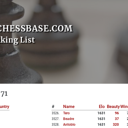
CHESSBASE.COM
nking List
 71
untry
#
Name
Elo
Beauty
Win
3526
.
Tero
1631
96
3527
.
Beadre
1631
37
3528
.
Antoblo
1631
320