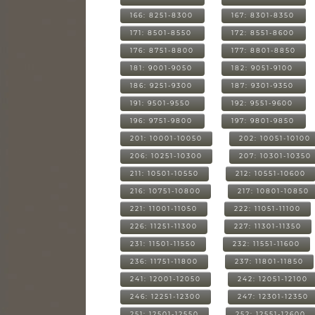
166: 8251-8300
167: 8301-8350
171: 8501-8550
172: 8551-8600
176: 8751-8800
177: 8801-8850
181: 9001-9050
182: 9051-9100
186: 9251-9300
187: 9301-9350
191: 9501-9550
192: 9551-9600
196: 9751-9800
197: 9801-9850
201: 10001-10050
202: 10051-10100
206: 10251-10300
207: 10301-10350
211: 10501-10550
212: 10551-10600
216: 10751-10800
217: 10801-10850
221: 11001-11050
222: 11051-11100
226: 11251-11300
227: 11301-11350
231: 11501-11550
232: 11551-11600
236: 11751-11800
237: 11801-11850
241: 12001-12050
242: 12051-12100
246: 12251-12300
247: 12301-12350
251: 12501-12550
252: 12551-12600