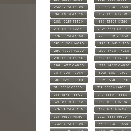
256: 12751-12800
257: 12801-12850
261: 13001-13050
262: 13051-13100
266: 13251-13300
267: 13301-13350
271: 13501-13550
272: 13551-13600
276: 13751-13800
277: 13801-13850
281: 14001-14050
282: 14051-14100
286: 14251-14300
287: 14301-14350
291: 14501-14550
292: 14551-14600
296: 14751-14800
297: 14801-14850
301: 15001-15050
302: 15051-15100
306: 15251-15300
307: 15301-15350
311: 15501-15550
312: 15551-15600
316: 15751-15800
317: 15801-15850
321: 16001-16050
322: 16051-16100
326: 16251-16300
327: 16301-16350
331: 16501-16550
332: 16551-16600
336: 16751-16800
337: 16801-16850