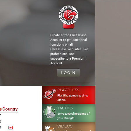
Create a free ChessBase
Account to get additional
functions on all
ChessBase web sites. For
professional use
subscribe to a Premium
Account.
LOGIN
PLAYCHESS
Play Blitz games against
others
TACTICS
s
Country
Solve tactical positions of
7
your strength
2
VIDEOS
3