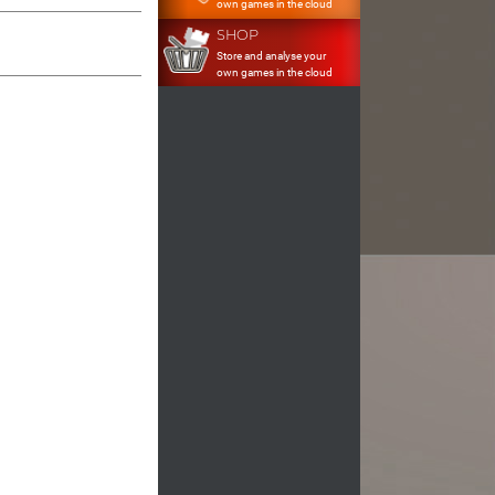
own games in the cloud
SHOP
Store and analyse your
own games in the cloud