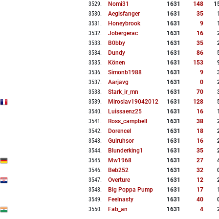
3529
.
Nomi31
1631
148
1
3530
.
Aegisfanger
1631
35
3531
.
Honeybrook
1631
9
3532
.
Jobergerac
1631
16
3533
.
B0bby
1631
35
3534
.
Dundy
1631
86
3535
.
Könen
1631
153
3536
.
Simonb1988
1631
9
3537
.
Aarjavg
1631
0
3538
.
Stark_ir_mn
1631
70
3539
.
Miroslav19042012
1631
128
3540
.
Luissaenz25
1631
16
3541
.
Ross_campbell
1631
38
3542
.
Dorencel
1631
18
3543
.
Gulruhsor
1631
16
3544
.
Blunderking1
1631
35
3545
.
Mw1968
1631
27
3546
.
Beb252
1631
32
3547
.
Overture
1631
12
3548
.
Big Poppa Pump
1631
17
3549
.
Feelnasty
1631
40
3550
.
Fab_an
1631
4