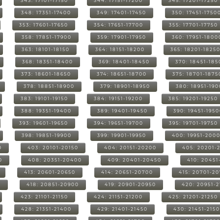
343: 17101-17150
344: 17151-17200
345: 17201-17250
348: 17351-17400
349: 17401-17450
350: 17451-1750
353: 17601-17650
354: 17651-17700
355: 17701-17750
358: 17851-17900
359: 17901-17950
360: 17951-1800
363: 18101-18150
364: 18151-18200
365: 18201-1825
368: 18351-18400
369: 18401-18450
370: 18451-185
373: 18601-18650
374: 18651-18700
375: 18701-1875
378: 18851-18900
379: 18901-18950
380: 18951-19
383: 19101-19150
384: 19151-19200
385: 19201-19250
388: 19351-19400
389: 19401-19450
390: 19451-195
393: 19601-19650
394: 19651-19700
395: 19701-19750
398: 19851-19900
399: 19901-19950
400: 19951-200
0
403: 20101-20150
404: 20151-20200
405: 20201-
0
408: 20351-20400
409: 20401-20450
410: 20451
413: 20601-20650
414: 20651-20700
415: 20701-2
0
418: 20851-20900
419: 20901-20950
420: 20951-
423: 21101-21150
424: 21151-21200
425: 21201-21250
428: 21351-21400
429: 21401-21450
430: 21451-215