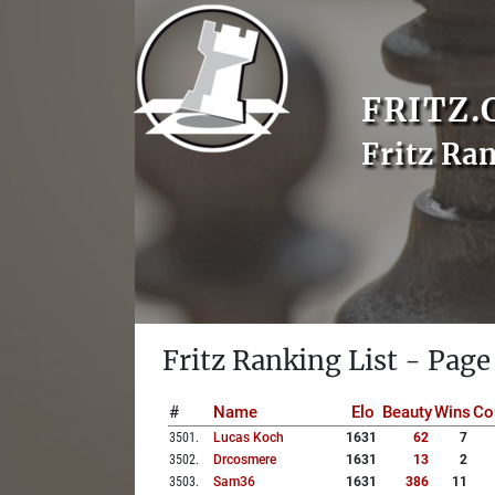
FRITZ.
Fritz Ra
Fritz Ranking List - Page
#
Name
Elo
Beauty
Wins
Co
3501
.
Lucas Koch
1631
62
7
3502
.
Drcosmere
1631
13
2
3503
.
Sam36
1631
386
11