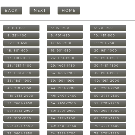
BACK
NEXT
HOME
3: 101-150
4: 151-200
5: 201-250
8: 351-400
9: 401-450
10: 451-500
13: 601-650
14: 651-700
15: 701-750
18: 851-900
19: 901-950
20: 951-1000
23: 1101-1150
24: 1151-1200
25: 1201-1250
28: 1351-1400
29: 1401-1450
30: 1451-1500
33: 1601-1650
34: 1651-1700
35: 1701-1750
38: 1851-1900
39: 1901-1950
40: 1951-2000
43: 2101-2150
44: 2151-2200
45: 2201-2250
48: 2351-2400
49: 2401-2450
50: 2451-2500
53: 2601-2650
54: 2651-2700
55: 2701-2750
58: 2851-2900
59: 2901-2950
60: 2951-3000
63: 3101-3150
64: 3151-3200
65: 3201-3250
68: 3351-3400
69: 3401-3450
70: 3451-3500
73: 3601-3650
74: 3651-3700
75: 3701-3750