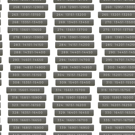
258: 12851-12900
259: 12901-12950
260: 12951-1300
263: 13101-13150
264: 13151-13200
265: 13201-13250
268: 13351-13400
269: 13401-13450
270: 13451-1350
273: 13601-13650
274: 13651-13700
275: 13701-13750
278: 13851-13900
279: 13901-13950
280: 13951-1400
283: 14101-14150
284: 14151-14200
285: 14201-1425
288: 14351-14400
289: 14401-14450
290: 14451-14
293: 14601-14650
294: 14651-14700
295: 14701-1475
298: 14851-14900
299: 14901-14950
300: 14951-15
303: 15101-15150
304: 15151-15200
305: 15201-15250
308: 15351-15400
309: 15401-15450
310: 15451-1550
313: 15601-15650
314: 15651-15700
315: 15701-15750
318: 15851-15900
319: 15901-15950
320: 15951-16000
323: 16101-16150
324: 16151-16200
325: 16201-16250
328: 16351-16400
329: 16401-16450
330: 16451-1650
333: 16601-16650
334: 16651-16700
335: 16701-16750
338: 16851-16900
339: 16901-16950
340: 16951-1700