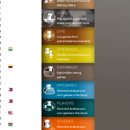
Watch hours and hours of
5
training videos
1
FRITZ
1
Play against a club level
2
chess program with hints
2
LIVE
5
Live games from
9
grandmaster tournaments
3
2
OPENINGS
3
Develop and exercise your
openings
5
1
DATABASE
2
Eight million strong
games
2
2
MYGAMES
2
Store and analyse your
4
own games in the cloud
0
PLAYERS
2
Store and analyse your
1
own games in the cloud
0
STUDIES
2
Store and analyse your