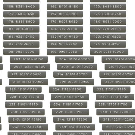
168: 8351-8400
169: 8401-8450
170: 8451-8500
173: 8601-8650
174: 8651-8700
175: 8701-8750
178: 8851-8900
179: 8901-8950
180: 8951-9000
183: 9101-9150
184: 9151-9200
185: 9201-9250
188: 9351-9400
189: 9401-9450
190: 9451-9500
193: 9601-9650
194: 9651-9700
195: 9701-9750
198: 9851-9900
199: 9901-9950
200: 9951-10000
203: 10101-10150
204: 10151-10200
205: 10201-1025
208: 10351-10400
209: 10401-10450
210: 10451-10
213: 10601-10650
214: 10651-10700
215: 10701-10750
218: 10851-10900
219: 10901-10950
220: 10951-1100
223: 11101-11150
224: 11151-11200
225: 11201-11250
228: 11351-11400
229: 11401-11450
230: 11451-11500
233: 11601-11650
234: 11651-11700
235: 11701-11750
238: 11851-11900
239: 11901-11950
240: 11951-12000
243: 12101-12150
244: 12151-12200
245: 12201-12250
248: 12351-12400
249: 12401-12450
250: 12451-125
253: 12601-12650
254: 12651-12700
255: 12701-12750