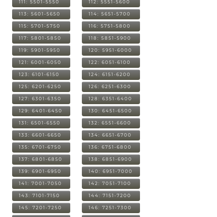
111: 5501-5550
112: 5551-5600
113: 5601-5650
114: 5651-5700
115: 5701-5750
116: 5751-5800
117: 5801-5850
118: 5851-5900
119: 5901-5950
120: 5951-6000
121: 6001-6050
122: 6051-6100
123: 6101-6150
124: 6151-6200
125: 6201-6250
126: 6251-6300
127: 6301-6350
128: 6351-6400
129: 6401-6450
130: 6451-6500
131: 6501-6550
132: 6551-6600
133: 6601-6650
134: 6651-6700
135: 6701-6750
136: 6751-6800
137: 6801-6850
138: 6851-6900
139: 6901-6950
140: 6951-7000
141: 7001-7050
142: 7051-7100
143: 7101-7150
144: 7151-7200
145: 7201-7250
146: 7251-7300