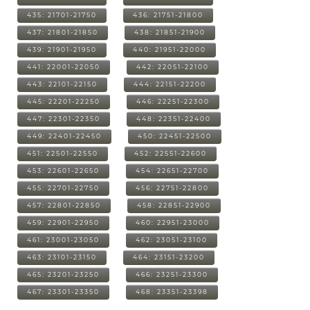
435: 21701-21750
436: 21751-21800
437: 21801-21850
438: 21851-21900
439: 21901-21950
440: 21951-22000
441: 22001-22050
442: 22051-22100
443: 22101-22150
444: 22151-22200
445: 22201-22250
446: 22251-22300
447: 22301-22350
448: 22351-22400
449: 22401-22450
450: 22451-22500
451: 22501-22550
452: 22551-22600
453: 22601-22650
454: 22651-22700
455: 22701-22750
456: 22751-22800
457: 22801-22850
458: 22851-22900
459: 22901-22950
460: 22951-23000
461: 23001-23050
462: 23051-23100
463: 23101-23150
464: 23151-23200
465: 23201-23250
466: 23251-23300
467: 23301-23350
468: 23351-23398