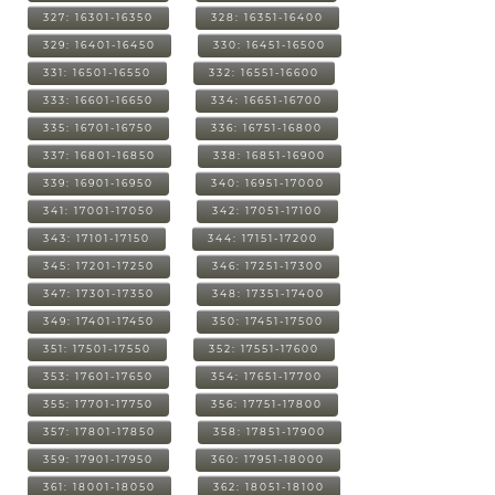
327: 16301-16350
328: 16351-16400
329: 16401-16450
330: 16451-16500
331: 16501-16550
332: 16551-16600
333: 16601-16650
334: 16651-16700
335: 16701-16750
336: 16751-16800
337: 16801-16850
338: 16851-16900
339: 16901-16950
340: 16951-17000
341: 17001-17050
342: 17051-17100
343: 17101-17150
344: 17151-17200
345: 17201-17250
346: 17251-17300
347: 17301-17350
348: 17351-17400
349: 17401-17450
350: 17451-17500
351: 17501-17550
352: 17551-17600
353: 17601-17650
354: 17651-17700
355: 17701-17750
356: 17751-17800
357: 17801-17850
358: 17851-17900
359: 17901-17950
360: 17951-18000
361: 18001-18050
362: 18051-18100