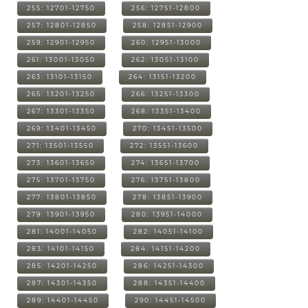
255: 12701-12750
256: 12751-12800
257: 12801-12850
258: 12851-12900
259: 12901-12950
260: 12951-13000
261: 13001-13050
262: 13051-13100
263: 13101-13150
264: 13151-13200
265: 13201-13250
266: 13251-13300
267: 13301-13350
268: 13351-13400
269: 13401-13450
270: 13451-13500
271: 13501-13550
272: 13551-13600
273: 13601-13650
274: 13651-13700
275: 13701-13750
276: 13751-13800
277: 13801-13850
278: 13851-13900
279: 13901-13950
280: 13951-14000
281: 14001-14050
282: 14051-14100
283: 14101-14150
284: 14151-14200
285: 14201-14250
286: 14251-14300
287: 14301-14350
288: 14351-14400
289: 14401-14450
290: 14451-14500