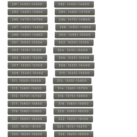
291: 14501-14550
292: 14551-14600
293: 14601-14650
294: 14651-14700
295: 14701-14750
296: 14751-14800
297: 14801-14850
298: 14851-14900
299: 14901-14950
300: 14951-15000
301: 15001-15050
302: 15051-15100
303: 15101-15150
304: 15151-15200
305: 15201-15250
306: 15251-15300
307: 15301-15350
308: 15351-15400
309: 15401-15450
310: 15451-15500
311: 15501-15550
312: 15551-15600
313: 15601-15650
314: 15651-15700
315: 15701-15750
316: 15751-15800
317: 15801-15850
318: 15851-15900
319: 15901-15950
320: 15951-16000
321: 16001-16050
322: 16051-16100
323: 16101-16150
324: 16151-16200
325: 16201-16250
326: 16251-16300