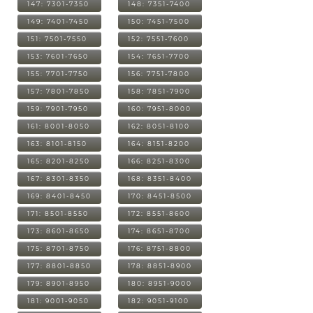
147: 7301-7350
148: 7351-7400
149: 7401-7450
150: 7451-7500
151: 7501-7550
152: 7551-7600
153: 7601-7650
154: 7651-7700
155: 7701-7750
156: 7751-7800
157: 7801-7850
158: 7851-7900
159: 7901-7950
160: 7951-8000
161: 8001-8050
162: 8051-8100
163: 8101-8150
164: 8151-8200
165: 8201-8250
166: 8251-8300
167: 8301-8350
168: 8351-8400
169: 8401-8450
170: 8451-8500
171: 8501-8550
172: 8551-8600
173: 8601-8650
174: 8651-8700
175: 8701-8750
176: 8751-8800
177: 8801-8850
178: 8851-8900
179: 8901-8950
180: 8951-9000
181: 9001-9050
182: 9051-9100