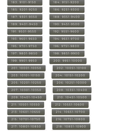
183: 9101-9150
184: 9151-9200
185: 9201-9250
186: 9251-9300
187: 9301-9350
188: 9351-9400
189: 9401-9450
190: 9451-9500
191: 9501-9550
192: 9551-9600
193: 9601-9650
194: 9651-9700
195: 9701-9750
196: 9751-9800
197: 9801-9850
198: 9851-9900
199: 9901-9950
200: 9951-10000
201: 10001-10050
202: 10051-10100
203: 10101-10150
204: 10151-10200
205: 10201-10250
206: 10251-10300
207: 10301-10350
208: 10351-10400
209: 10401-10450
210: 10451-10500
211: 10501-10550
212: 10551-10600
213: 10601-10650
214: 10651-10700
215: 10701-10750
216: 10751-10800
217: 10801-10850
218: 10851-10900