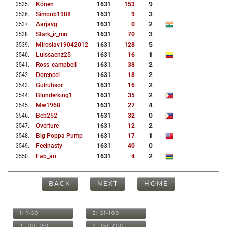
3535
.
Könen
1631
153
9
3536
.
Simonb1988
1631
9
3
3537
.
Aarjavg
1631
0
2
3538
.
Stark_ir_mn
1631
70
3
3539
.
Miroslav19042012
1631
128
5
3540
.
Luissaenz25
1631
16
1
3541
.
Ross_campbell
1631
38
2
3542
.
Dorencel
1631
18
2
3543
.
Gulruhsor
1631
16
2
3544
.
Blunderking1
1631
35
2
3545
.
Mw1968
1631
27
4
3546
.
Beb252
1631
32
0
3547
.
Overture
1631
12
2
3548
.
Big Poppa Pump
1631
17
1
3549
.
Feelnasty
1631
40
0
3550
.
Fab_an
1631
4
2
BACK
NEXT
HOME
1: 1-50
2: 51-100
3: 101-150
4: 151-200