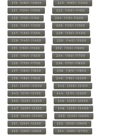
219: 10901-10950
220: 10951-11000
221: 11001-11050
222: 11051-11100
223: 11101-11150
224: 11151-11200
225: 11201-11250
226: 11251-11300
227: 11301-11350
228: 11351-11400
229: 11401-11450
230: 11451-11500
231: 11501-11550
232: 11551-11600
233: 11601-11650
234: 11651-11700
235: 11701-11750
236: 11751-11800
237: 11801-11850
238: 11851-11900
239: 11901-11950
240: 11951-12000
241: 12001-12050
242: 12051-12100
243: 12101-12150
244: 12151-12200
245: 12201-12250
246: 12251-12300
247: 12301-12350
248: 12351-12400
249: 12401-12450
250: 12451-12500
251: 12501-12550
252: 12551-12600
253: 12601-12650
254: 12651-12700