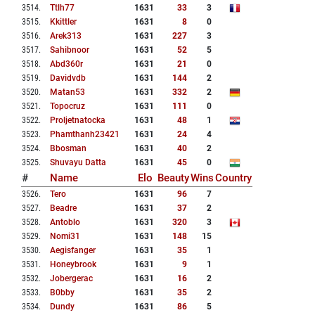
3514
.
Ttlh77
1631
33
3
3515
.
Kkittler
1631
8
0
3516
.
Arek313
1631
227
3
3517
.
Sahibnoor
1631
52
5
3518
.
Abd360r
1631
21
0
3519
.
Davidvdb
1631
144
2
3520
.
Matan53
1631
332
2
3521
.
Topocruz
1631
111
0
3522
.
Proljetnatocka
1631
48
1
3523
.
Phamthanh23421
1631
24
4
3524
.
Bbosman
1631
40
2
3525
.
Shuvayu Datta
1631
45
0
#
Name
Elo
Beauty
Wins
Country
3526
.
Tero
1631
96
7
3527
.
Beadre
1631
37
2
3528
.
Antoblo
1631
320
3
3529
.
Nomi31
1631
148
15
3530
.
Aegisfanger
1631
35
1
3531
.
Honeybrook
1631
9
1
3532
.
Jobergerac
1631
16
2
3533
.
B0bby
1631
35
2
3534
.
Dundy
1631
86
5