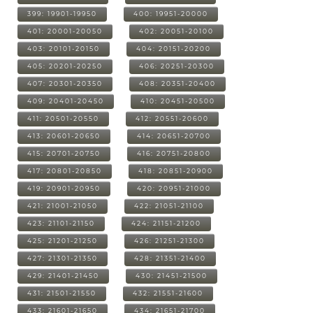
399: 19901-19950
400: 19951-20000
401: 20001-20050
402: 20051-20100
403: 20101-20150
404: 20151-20200
405: 20201-20250
406: 20251-20300
407: 20301-20350
408: 20351-20400
409: 20401-20450
410: 20451-20500
411: 20501-20550
412: 20551-20600
413: 20601-20650
414: 20651-20700
415: 20701-20750
416: 20751-20800
417: 20801-20850
418: 20851-20900
419: 20901-20950
420: 20951-21000
421: 21001-21050
422: 21051-21100
423: 21101-21150
424: 21151-21200
425: 21201-21250
426: 21251-21300
427: 21301-21350
428: 21351-21400
429: 21401-21450
430: 21451-21500
431: 21501-21550
432: 21551-21600
433: 21601-21650
434: 21651-21700