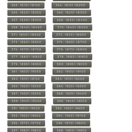
363: 18101-18150
364: 18151-18200
365: 18201-18250
366: 18251-18300
367: 18301-18350
368: 18351-18400
369: 18401-18450
370: 18451-18500
371: 18501-18550
372: 18551-18600
373: 18601-18650
374: 18651-18700
375: 18701-18750
376: 18751-18800
377: 18801-18850
378: 18851-18900
379: 18901-18950
380: 18951-19000
381: 19001-19050
382: 19051-19100
383: 19101-19150
384: 19151-19200
385: 19201-19250
386: 19251-19300
387: 19301-19350
388: 19351-19400
389: 19401-19450
390: 19451-19500
391: 19501-19550
392: 19551-19600
393: 19601-19650
394: 19651-19700
395: 19701-19750
396: 19751-19800
397: 19801-19850
398: 19851-19900