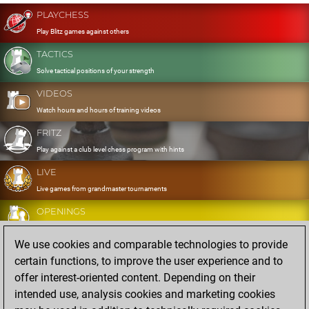
PLAYCHESS
Play Blitz games against others
TACTICS
Solve tactical positions of your strength
VIDEOS
Watch hours and hours of training videos
FRITZ
Play against a club level chess program with hints
LIVE
Live games from grandmaster tournaments
OPENINGS
Develop and exercise your openings
We use cookies and comparable technologies to provide
DATABASE
certain functions, to improve the user experience and to
Eight million strong games
offer interest-oriented content. Depending on their
MYGAMES
intended use, analysis cookies and marketing cookies
Store and analyse your own games in the cloud