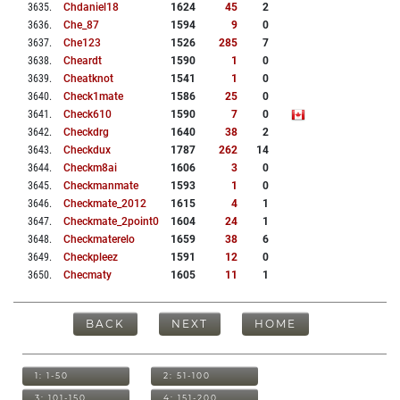
3635
.
Chdaniel18
1624
45
2
3636
.
Che_87
1594
9
0
3637
.
Che123
1526
285
7
3638
.
Cheardt
1590
1
0
3639
.
Cheatknot
1541
1
0
3640
.
Check1mate
1586
25
0
3641
.
Check610
1590
7
0
3642
.
Checkdrg
1640
38
2
3643
.
Checkdux
1787
262
14
3644
.
Checkm8ai
1606
3
0
3645
.
Checkmanmate
1593
1
0
3646
.
Checkmate_2012
1615
4
1
3647
.
Checkmate_2point0
1604
24
1
3648
.
Checkmaterelo
1659
38
6
3649
.
Checkpleez
1591
12
0
3650
.
Checmaty
1605
11
1
BACK
NEXT
HOME
1: 1-50
2: 51-100
3: 101-150
4: 151-200