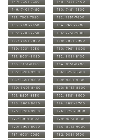
147: 7301-7350
148: 7351-7400
149: 7401-7450
150: 7451-7500
151: 7501-7550
152: 7551-7600
153: 7601-7650
154: 7651-7700
155: 7701-7750
156: 7751-7800
157: 7801-7850
158: 7851-7900
159: 7901-7950
160: 7951-8000
161: 8001-8050
162: 8051-8100
163: 8101-8150
164: 8151-8200
165: 8201-8250
166: 8251-8300
167: 8301-8350
168: 8351-8400
169: 8401-8450
170: 8451-8500
171: 8501-8550
172: 8551-8600
173: 8601-8650
174: 8651-8700
175: 8701-8750
176: 8751-8800
177: 8801-8850
178: 8851-8900
179: 8901-8950
180: 8951-9000
181: 9001-9050
182: 9051-9100