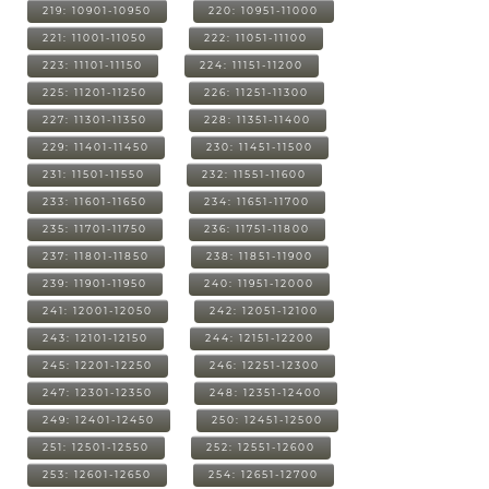
219: 10901-10950
220: 10951-11000
221: 11001-11050
222: 11051-11100
223: 11101-11150
224: 11151-11200
225: 11201-11250
226: 11251-11300
227: 11301-11350
228: 11351-11400
229: 11401-11450
230: 11451-11500
231: 11501-11550
232: 11551-11600
233: 11601-11650
234: 11651-11700
235: 11701-11750
236: 11751-11800
237: 11801-11850
238: 11851-11900
239: 11901-11950
240: 11951-12000
241: 12001-12050
242: 12051-12100
243: 12101-12150
244: 12151-12200
245: 12201-12250
246: 12251-12300
247: 12301-12350
248: 12351-12400
249: 12401-12450
250: 12451-12500
251: 12501-12550
252: 12551-12600
253: 12601-12650
254: 12651-12700