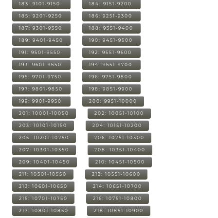
183: 9101-9150
184: 9151-9200
185: 9201-9250
186: 9251-9300
187: 9301-9350
188: 9351-9400
189: 9401-9450
190: 9451-9500
191: 9501-9550
192: 9551-9600
193: 9601-9650
194: 9651-9700
195: 9701-9750
196: 9751-9800
197: 9801-9850
198: 9851-9900
199: 9901-9950
200: 9951-10000
201: 10001-10050
202: 10051-10100
203: 10101-10150
204: 10151-10200
205: 10201-10250
206: 10251-10300
207: 10301-10350
208: 10351-10400
209: 10401-10450
210: 10451-10500
211: 10501-10550
212: 10551-10600
213: 10601-10650
214: 10651-10700
215: 10701-10750
216: 10751-10800
217: 10801-10850
218: 10851-10900