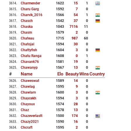
3614
.
Charmender
1622
15
1
3615
.
Charu Garg
1592
7
0
3616
.
Charvik_2016
1566
54
1
3617
.
Chasch
1542
37
0
3618
.
Chaska
1043
7116
11
3619
.
Chasm
1579
2
0
3620
.
Chateau
1715
987
60
3621
.
Chatojal
1594
30
0
3622
.
Chattyfish
1604
3
0
3623
.
Chatu Ranga
1608
0
1
3624
.
Chavank76
1581
19
0
3625
.
Chawanyp
1567
13
0
#
Name
Elo
Beauty
Wins
Country
3626
.
Chaweswat
1589
14
0
3627
.
Chawlag
1595
9
0
3628
.
Chawlarn
1600
3
0
3629
.
Chaycekh
1594
3
0
3630
.
Chayoux
1574
28
0
3631
.
Chaz
1578
13
0
3632
.
Chazeverlastt
1500
174
0
3633
.
Chazy2021
1590
16
0
3634
.
Chcraft
1595
2
0