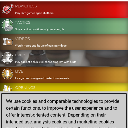
PLAYCHESS
Play Blitz games against others
TACTICS
Solve tactical positions of your strength
VIDEOS
Watch hours and hours of training videos
FRITZ
Play against a club level chess program with hints
LIVE
Live games from grandmaster tournaments
OPENINGS
Develop and exercise your openings
We use cookies and comparable technologies to provide
DATABASE
certain functions, to improve the user experience and to
Eight million strong games
offer interest-oriented content. Depending on their
MYGAMES
intended use, analysis cookies and marketing cookies
Store and analyse your own games in the cloud