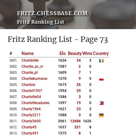
FRITZ.CHESSBASE.COM
Fritz Ranking List
Fritz Ranking List - Page 73
#
Name
Elo
Beauty
Wins
Country
3601
.
Charleville
1626
34
3
3602
.
Charlie_ac_cr
1587
2
0
3603
.
Charlie_pl
1609
7
1
3604
.
Charlieburnsow
1570
9
0
3605
.
Charlois
1619
26
0
3606
.
Charlot1957
1594
29
0
3607
.
Charlotte54
1586
3
0
3608
.
Charlottecabales
1597
19
0
3609
.
Charly1964
1621
23
3
3610
.
Charly2211
1588
3
0
3611
.
Charly3600
2061
12686
1626
3612
.
Charly45
1637
321
8
3613
.
Charly491
1575
8
1