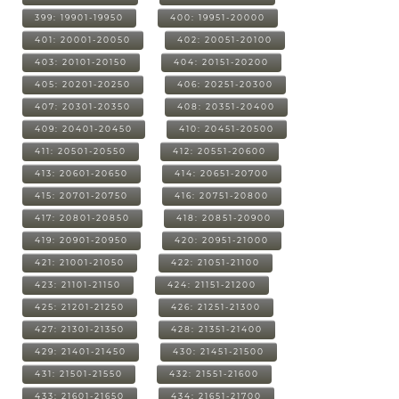
399: 19901-19950
400: 19951-20000
401: 20001-20050
402: 20051-20100
403: 20101-20150
404: 20151-20200
405: 20201-20250
406: 20251-20300
407: 20301-20350
408: 20351-20400
409: 20401-20450
410: 20451-20500
411: 20501-20550
412: 20551-20600
413: 20601-20650
414: 20651-20700
415: 20701-20750
416: 20751-20800
417: 20801-20850
418: 20851-20900
419: 20901-20950
420: 20951-21000
421: 21001-21050
422: 21051-21100
423: 21101-21150
424: 21151-21200
425: 21201-21250
426: 21251-21300
427: 21301-21350
428: 21351-21400
429: 21401-21450
430: 21451-21500
431: 21501-21550
432: 21551-21600
433: 21601-21650
434: 21651-21700