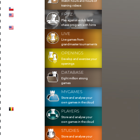
Watch hours and hours of
3
training videos
3
FRITZ
3
Play against a club level
3
chess program with hints
3
LIVE
3
Live games from
3
grandmaster tournaments
3
3
OPENINGS
3
Develop and exercise your
openings
3
3
DATABASE
3
Eight million strong
games
3
3
MYGAMES
3
Store and analyse your
3
own games in the cloud
3
PLAYERS
3
Store and analyse your
3
own games in the cloud
3
STUDIES
3
Store and analyse your