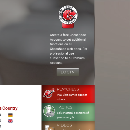
Create a free ChessBase
Account to get additional
functions on all
ChessBase web sites. For
professional use
subscribe to a Premium
Account.
LOGIN
PLAYCHESS
Play Blitz games against
others
TACTICS
s
Country
Solve tactical positions of
3
your strength
3
VIDEOS
3