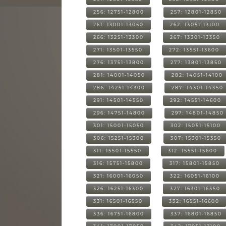
256: 12751-12800
257: 12801-12850
261: 13001-13050
262: 13051-13100
266: 13251-13300
267: 13301-13350
271: 13501-13550
272: 13551-13600
276: 13751-13800
277: 13801-13850
281: 14001-14050
282: 14051-14100
286: 14251-14300
287: 14301-14350
291: 14501-14550
292: 14551-14600
296: 14751-14800
297: 14801-14850
301: 15001-15050
302: 15051-15100
306: 15251-15300
307: 15301-15350
311: 15501-15550
312: 15551-15600
316: 15751-15800
317: 15801-15850
321: 16001-16050
322: 16051-16100
326: 16251-16300
327: 16301-16350
331: 16501-16550
332: 16551-16600
336: 16751-16800
337: 16801-16850