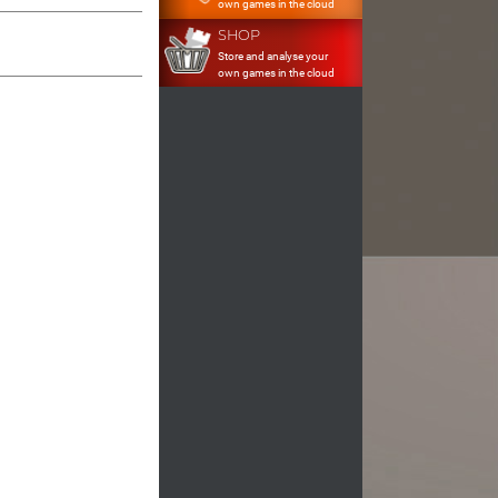
own games in the cloud
SHOP
Store and analyse your
own games in the cloud