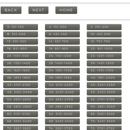
BACK
NEXT
HOME
3: 101-150
4: 151-200
5: 201-250
8: 351-400
9: 401-450
10: 451-500
13: 601-650
14: 651-700
15: 701-750
18: 851-900
19: 901-950
20: 951-1000
23: 1101-1150
24: 1151-1200
25: 1201-1250
28: 1351-1400
29: 1401-1450
30: 1451-1500
33: 1601-1650
34: 1651-1700
35: 1701-1750
38: 1851-1900
39: 1901-1950
40: 1951-2000
43: 2101-2150
44: 2151-2200
45: 2201-2250
48: 2351-2400
49: 2401-2450
50: 2451-2500
53: 2601-2650
54: 2651-2700
55: 2701-2750
58: 2851-2900
59: 2901-2950
60: 2951-3000
63: 3101-3150
64: 3151-3200
65: 3201-3250
68: 3351-3400
69: 3401-3450
70: 3451-3500
73: 3601-3650
74: 3651-3700
75: 3701-3750