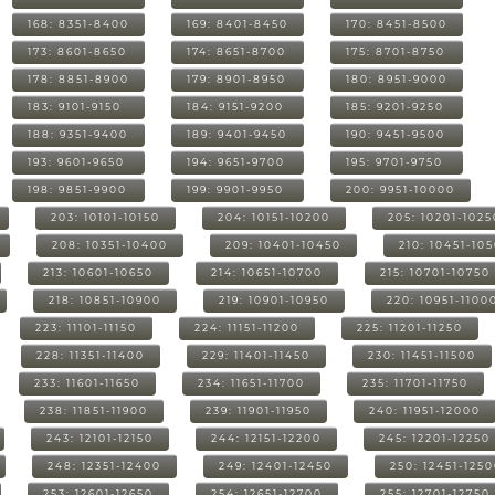
168: 8351-8400
169: 8401-8450
170: 8451-8500
173: 8601-8650
174: 8651-8700
175: 8701-8750
178: 8851-8900
179: 8901-8950
180: 8951-9000
183: 9101-9150
184: 9151-9200
185: 9201-9250
188: 9351-9400
189: 9401-9450
190: 9451-9500
193: 9601-9650
194: 9651-9700
195: 9701-9750
198: 9851-9900
199: 9901-9950
200: 9951-10000
203: 10101-10150
204: 10151-10200
205: 10201-1025
208: 10351-10400
209: 10401-10450
210: 10451-10
213: 10601-10650
214: 10651-10700
215: 10701-10750
218: 10851-10900
219: 10901-10950
220: 10951-1100
223: 11101-11150
224: 11151-11200
225: 11201-11250
228: 11351-11400
229: 11401-11450
230: 11451-11500
233: 11601-11650
234: 11651-11700
235: 11701-11750
238: 11851-11900
239: 11901-11950
240: 11951-12000
243: 12101-12150
244: 12151-12200
245: 12201-12250
248: 12351-12400
249: 12401-12450
250: 12451-125
253: 12601-12650
254: 12651-12700
255: 12701-12750