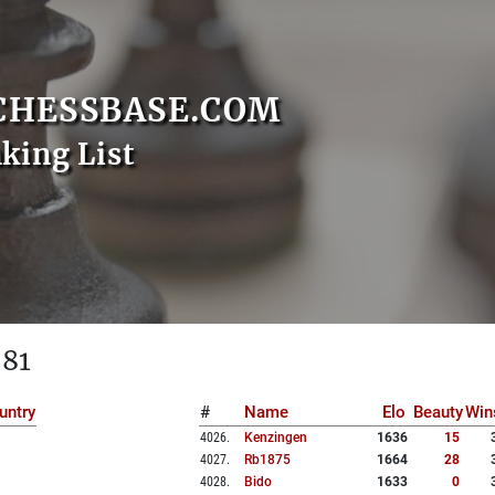
CHESSBASE.COM
nking List
 81
untry
#
Name
Elo
Beauty
Win
4026
.
Kenzingen
1636
15
4027
.
Rb1875
1664
28
4028
.
Bido
1633
0