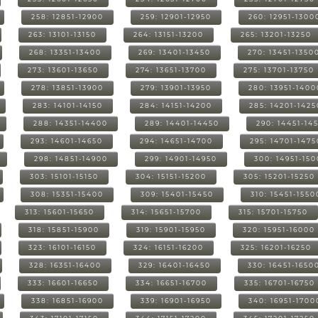
258: 12851-12900
259: 12901-12950
260: 12951-1300
263: 13101-13150
264: 13151-13200
265: 13201-13250
268: 13351-13400
269: 13401-13450
270: 13451-1350
273: 13601-13650
274: 13651-13700
275: 13701-13750
278: 13851-13900
279: 13901-13950
280: 13951-1400
283: 14101-14150
284: 14151-14200
285: 14201-1425
288: 14351-14400
289: 14401-14450
290: 14451-14
293: 14601-14650
294: 14651-14700
295: 14701-1475
298: 14851-14900
299: 14901-14950
300: 14951-15
303: 15101-15150
304: 15151-15200
305: 15201-15250
308: 15351-15400
309: 15401-15450
310: 15451-1550
313: 15601-15650
314: 15651-15700
315: 15701-15750
318: 15851-15900
319: 15901-15950
320: 15951-16000
323: 16101-16150
324: 16151-16200
325: 16201-16250
328: 16351-16400
329: 16401-16450
330: 16451-1650
333: 16601-16650
334: 16651-16700
335: 16701-16750
338: 16851-16900
339: 16901-16950
340: 16951-1700