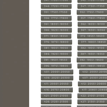
341: 17001-17050
342: 17051-17100
346: 17251-17300
347: 17301-17350
351: 17501-17550
352: 17551-17600
356: 17751-17800
357: 17801-17850
361: 18001-18050
362: 18051-18100
366: 18251-18300
367: 18301-18350
371: 18501-18550
372: 18551-18600
376: 18751-18800
377: 18801-18850
381: 19001-19050
382: 19051-19100
386: 19251-19300
387: 19301-19350
391: 19501-19550
392: 19551-19600
396: 19751-19800
397: 19801-19850
401: 20001-20050
402: 20051-2010
406: 20251-20300
407: 20301-2035
411: 20501-20550
412: 20551-20600
416: 20751-20800
417: 20801-2085
421: 21001-21050
422: 21051-21100
426: 21251-21300
427: 21301-21350