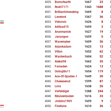
4029
.
Bornofearth
1667
23
4030
.
Rodri7171
1343
1688
4031
.
Brilliantchessking
1669
8
4032
.
Levelord
1567
36
4033
.
Vidnovic
1626
8
4034
.
Adityad15
1659
3
4035
.
Arunmanick
1627
19
4036
.
Janavgon
1659
0
4037
.
Wavemaker
1609
36
4038
.
Arjunkadam
1623
13
4039
.
Villon
1652
62
4040
.
Wardenbach
1604
52
4041
.
Aleksi98
1662
35
4042
.
Famaden
1624
13
4043
.
Ootrujillo11
1654
119
4044
.
Ace-Of-Spades-1
1649
30
4045
.
Cheeesenut
1599
87
4046
.
Lvns
1638
26
4047
.
Verteidiger
1288
244
4048
.
Rduivenboden
1616
33
4049
.
Jrobins1969
1659
9
4050
.
Finetune
1610
36