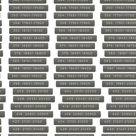
343: 17101-17150
344: 17151-17200
345: 17201-17250
348: 17351-17400
349: 17401-17450
350: 17451-1750
353: 17601-17650
354: 17651-17700
355: 17701-17750
358: 17851-17900
359: 17901-17950
360: 17951-1800
363: 18101-18150
364: 18151-18200
365: 18201-1825
368: 18351-18400
369: 18401-18450
370: 18451-185
373: 18601-18650
374: 18651-18700
375: 18701-1875
378: 18851-18900
379: 18901-18950
380: 18951-19
383: 19101-19150
384: 19151-19200
385: 19201-19250
388: 19351-19400
389: 19401-19450
390: 19451-195
393: 19601-19650
394: 19651-19700
395: 19701-19750
398: 19851-19900
399: 19901-19950
400: 19951-200
0
403: 20101-20150
404: 20151-20200
405: 20201-
0
408: 20351-20400
409: 20401-20450
410: 20451
413: 20601-20650
414: 20651-20700
415: 20701-2
0
418: 20851-20900
419: 20901-20950
420: 20951-
423: 21101-21150
424: 21151-21200
425: 21201-21250
428: 21351-21400
429: 21401-21450
430: 21451-215