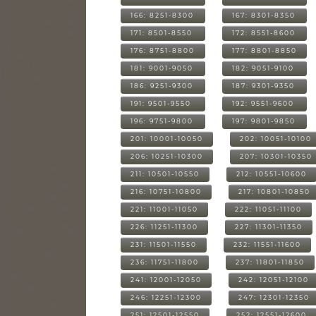
166: 8251-8300
167: 8301-8350
171: 8501-8550
172: 8551-8600
176: 8751-8800
177: 8801-8850
181: 9001-9050
182: 9051-9100
186: 9251-9300
187: 9301-9350
191: 9501-9550
192: 9551-9600
196: 9751-9800
197: 9801-9850
201: 10001-10050
202: 10051-10100
206: 10251-10300
207: 10301-10350
211: 10501-10550
212: 10551-10600
216: 10751-10800
217: 10801-10850
221: 11001-11050
222: 11051-11100
226: 11251-11300
227: 11301-11350
231: 11501-11550
232: 11551-11600
236: 11751-11800
237: 11801-11850
241: 12001-12050
242: 12051-12100
246: 12251-12300
247: 12301-12350
251: 12501-12550
252: 12551-12600