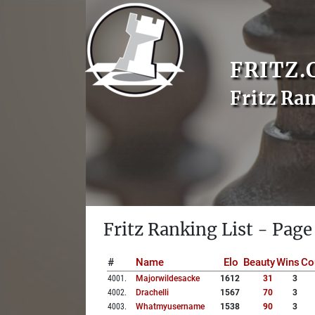
FRITZ.
Fritz Ra
Fritz Ranking List - Page
#
Name
Elo
Beauty
Wins
Co
4001
.
Majorwildesacke
1612
31
3
4002
.
Drachelli
1567
70
3
4003
.
Whatmyusername
1538
90
3