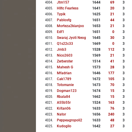
4004
.
Jtm157
1644
69
3
4005
.
Hlltc Fearless
1641
20
3
4006
.
Typik
1625
21
3
4007
.
Pablosfg
1651
44
3
4008
.
Morteza2kianjoo
1653
21
3
4009
.
Edf1
1651
0
3
4010
.
Swaraj Jyoti Neog
1645
30
3
4011
.
Q1s22c33
1669
0
3
4012
.
Jrnb3
1528
112
3
4013
.
Nico2603
1569
21
3
4014
.
Zerberster
1514
41
3
4015
.
Mahesh G
1573
28
3
4016
.
Mfadrian
1646
177
3
4017
.
Cak1789
1672
105
3
4018
.
Totomanie
1673
70
3
4019
.
Dogman123
1674
15
3
4020
.
Rbala84
1662
15
3
4021
.
A55b55r
1524
163
3
4022
.
Kritan06
1633
76
3
4023
.
Nator
1656
240
3
4024
.
Peppeagropoli2
1633
48
3
4025
.
Kudogilo
1642
27
3