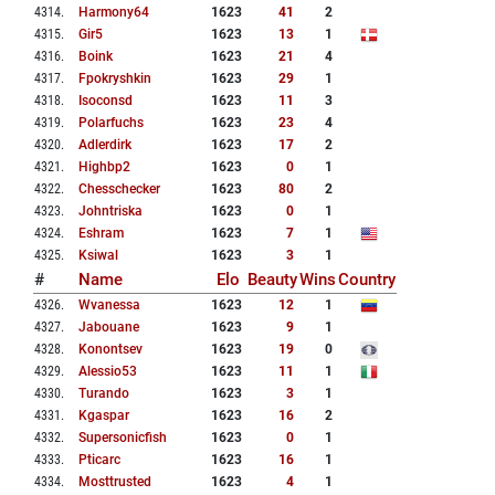
4314
.
Harmony64
1623
41
2
4315
.
Gir5
1623
13
1
4316
.
Boink
1623
21
4
4317
.
Fpokryshkin
1623
29
1
4318
.
Isoconsd
1623
11
3
4319
.
Polarfuchs
1623
23
4
4320
.
Adlerdirk
1623
17
2
4321
.
Highbp2
1623
0
1
4322
.
Chesschecker
1623
80
2
4323
.
Johntriska
1623
0
1
4324
.
Eshram
1623
7
1
4325
.
Ksiwal
1623
3
1
#
Name
Elo
Beauty
Wins
Country
4326
.
Wvanessa
1623
12
1
4327
.
Jabouane
1623
9
1
4328
.
Konontsev
1623
19
0
4329
.
Alessio53
1623
11
1
4330
.
Turando
1623
3
1
4331
.
Kgaspar
1623
16
2
4332
.
Supersonicfish
1623
0
1
4333
.
Pticarc
1623
16
1
4334
.
Mosttrusted
1623
4
1