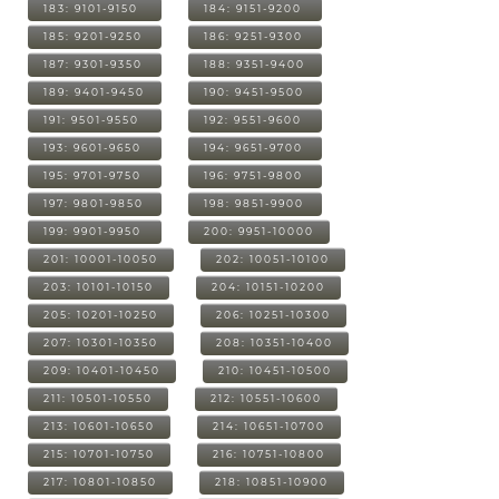
183: 9101-9150
184: 9151-9200
185: 9201-9250
186: 9251-9300
187: 9301-9350
188: 9351-9400
189: 9401-9450
190: 9451-9500
191: 9501-9550
192: 9551-9600
193: 9601-9650
194: 9651-9700
195: 9701-9750
196: 9751-9800
197: 9801-9850
198: 9851-9900
199: 9901-9950
200: 9951-10000
201: 10001-10050
202: 10051-10100
203: 10101-10150
204: 10151-10200
205: 10201-10250
206: 10251-10300
207: 10301-10350
208: 10351-10400
209: 10401-10450
210: 10451-10500
211: 10501-10550
212: 10551-10600
213: 10601-10650
214: 10651-10700
215: 10701-10750
216: 10751-10800
217: 10801-10850
218: 10851-10900