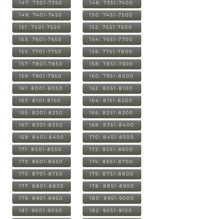
147: 7301-7350
148: 7351-7400
149: 7401-7450
150: 7451-7500
151: 7501-7550
152: 7551-7600
153: 7601-7650
154: 7651-7700
155: 7701-7750
156: 7751-7800
157: 7801-7850
158: 7851-7900
159: 7901-7950
160: 7951-8000
161: 8001-8050
162: 8051-8100
163: 8101-8150
164: 8151-8200
165: 8201-8250
166: 8251-8300
167: 8301-8350
168: 8351-8400
169: 8401-8450
170: 8451-8500
171: 8501-8550
172: 8551-8600
173: 8601-8650
174: 8651-8700
175: 8701-8750
176: 8751-8800
177: 8801-8850
178: 8851-8900
179: 8901-8950
180: 8951-9000
181: 9001-9050
182: 9051-9100