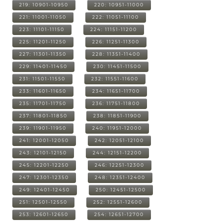
219: 10901-10950
220: 10951-11000
221: 11001-11050
222: 11051-11100
223: 11101-11150
224: 11151-11200
225: 11201-11250
226: 11251-11300
227: 11301-11350
228: 11351-11400
229: 11401-11450
230: 11451-11500
231: 11501-11550
232: 11551-11600
233: 11601-11650
234: 11651-11700
235: 11701-11750
236: 11751-11800
237: 11801-11850
238: 11851-11900
239: 11901-11950
240: 11951-12000
241: 12001-12050
242: 12051-12100
243: 12101-12150
244: 12151-12200
245: 12201-12250
246: 12251-12300
247: 12301-12350
248: 12351-12400
249: 12401-12450
250: 12451-12500
251: 12501-12550
252: 12551-12600
253: 12601-12650
254: 12651-12700