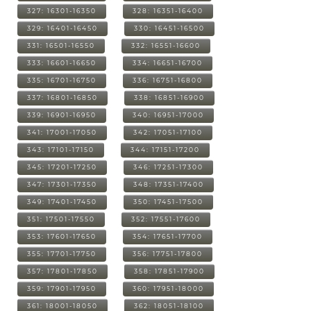
327: 16301-16350
328: 16351-16400
329: 16401-16450
330: 16451-16500
331: 16501-16550
332: 16551-16600
333: 16601-16650
334: 16651-16700
335: 16701-16750
336: 16751-16800
337: 16801-16850
338: 16851-16900
339: 16901-16950
340: 16951-17000
341: 17001-17050
342: 17051-17100
343: 17101-17150
344: 17151-17200
345: 17201-17250
346: 17251-17300
347: 17301-17350
348: 17351-17400
349: 17401-17450
350: 17451-17500
351: 17501-17550
352: 17551-17600
353: 17601-17650
354: 17651-17700
355: 17701-17750
356: 17751-17800
357: 17801-17850
358: 17851-17900
359: 17901-17950
360: 17951-18000
361: 18001-18050
362: 18051-18100