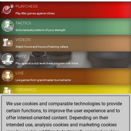
PLAYCHESS
Play Blitz games against others
TACTICS
Solve tactical positions of your strength
VIDEOS
Watch hours and hours of training videos
FRITZ
Play against a club level chess program with hints
LIVE
Live games from grandmaster tournaments
OPENINGS
Develop and exercise your openings
We use cookies and comparable technologies to provide
DATABASE
certain functions, to improve the user experience and to
Eight million strong games
offer interest-oriented content. Depending on their
MYGAMES
intended use, analysis cookies and marketing cookies
Store and analyse your own games in the cloud