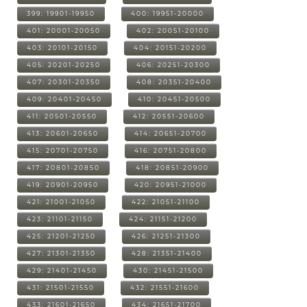
399: 19901-19950
400: 19951-20000
401: 20001-20050
402: 20051-20100
403: 20101-20150
404: 20151-20200
405: 20201-20250
406: 20251-20300
407: 20301-20350
408: 20351-20400
409: 20401-20450
410: 20451-20500
411: 20501-20550
412: 20551-20600
413: 20601-20650
414: 20651-20700
415: 20701-20750
416: 20751-20800
417: 20801-20850
418: 20851-20900
419: 20901-20950
420: 20951-21000
421: 21001-21050
422: 21051-21100
423: 21101-21150
424: 21151-21200
425: 21201-21250
426: 21251-21300
427: 21301-21350
428: 21351-21400
429: 21401-21450
430: 21451-21500
431: 21501-21550
432: 21551-21600
433: 21601-21650
434: 21651-21700