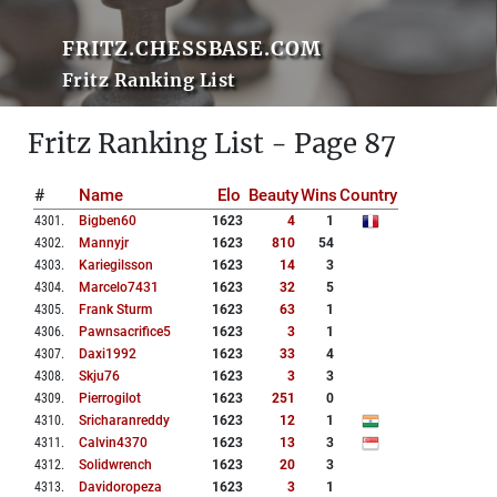
FRITZ.CHESSBASE.COM
Fritz Ranking List
Fritz Ranking List - Page 87
#
Name
Elo
Beauty
Wins
Country
4301
.
Bigben60
1623
4
1
4302
.
Mannyjr
1623
810
54
4303
.
Kariegilsson
1623
14
3
4304
.
Marcelo7431
1623
32
5
4305
.
Frank Sturm
1623
63
1
4306
.
Pawnsacrifice5
1623
3
1
4307
.
Daxi1992
1623
33
4
4308
.
Skju76
1623
3
3
4309
.
Pierrogilot
1623
251
0
4310
.
Sricharanreddy
1623
12
1
4311
.
Calvin4370
1623
13
3
4312
.
Solidwrench
1623
20
3
4313
.
Davidoropeza
1623
3
1