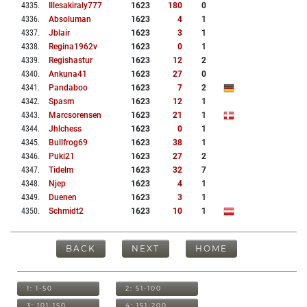
4335
.
Illesakiraly777
1623
180
0
4336
.
Absoluman
1623
4
1
4337
.
Jblair
1623
3
1
4338
.
Regina1962v
1623
0
1
4339
.
Regishastur
1623
12
2
4340
.
Ankuna41
1623
27
0
4341
.
Pandaboo
1623
7
2
4342
.
Spasm
1623
12
1
4343
.
Marcsorensen
1623
21
1
4344
.
Jhlchess
1623
0
1
4345
.
Bullfrog69
1623
38
1
4346
.
Puki21
1623
27
2
4347
.
Tidelm
1623
32
7
4348
.
Njep
1623
4
1
4349
.
Duenen
1623
3
1
4350
.
Schmidt2
1623
10
1
BACK
NEXT
HOME
1: 1-50
2: 51-100
3: 101-150
4: 151-200