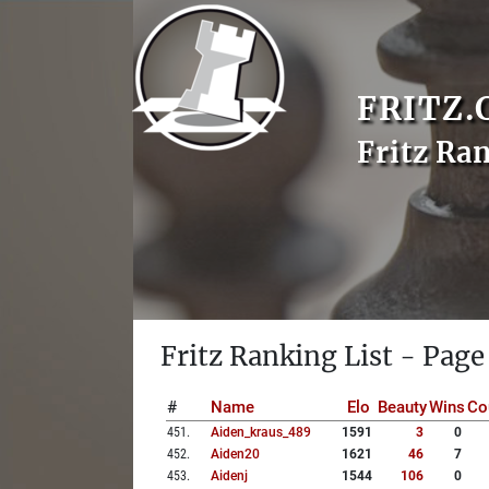
FRITZ.
Fritz Ra
Fritz Ranking List - Page
#
Name
Elo
Beauty
Wins
Co
451
.
Aiden_kraus_489
1591
3
0
452
.
Aiden20
1621
46
7
453
.
Aidenj
1544
106
0