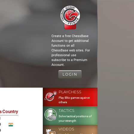
Create a free ChessBase
Account to get additional
functions on all
ChessBase web sites. For
professional use
subscribe to a Premium
Account.
LOGIN
PLAYCHESS
Play Blitz games against
others
TACTICS
s
Country
Solve tactical positions of
1
your strength
0
VIDEOS
0