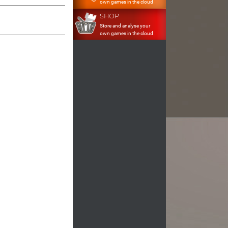
own games in the cloud
SHOP
Store and analyse your
own games in the cloud