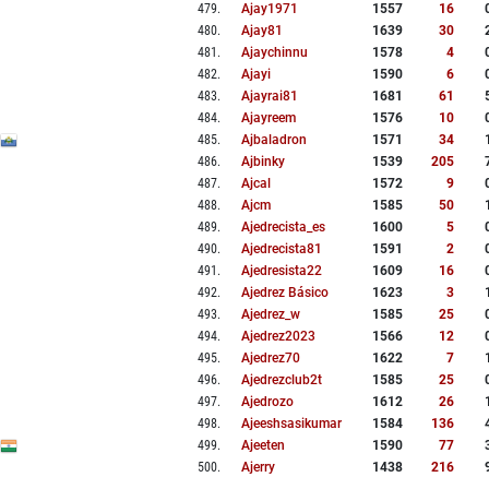
479
.
Ajay1971
1557
16
480
.
Ajay81
1639
30
481
.
Ajaychinnu
1578
4
482
.
Ajayi
1590
6
483
.
Ajayrai81
1681
61
484
.
Ajayreem
1576
10
485
.
Ajbaladron
1571
34
486
.
Ajbinky
1539
205
487
.
Ajcal
1572
9
488
.
Ajcm
1585
50
489
.
Ajedrecista_es
1600
5
490
.
Ajedrecista81
1591
2
491
.
Ajedresista22
1609
16
492
.
Ajedrez Básico
1623
3
493
.
Ajedrez_w
1585
25
494
.
Ajedrez2023
1566
12
495
.
Ajedrez70
1622
7
496
.
Ajedrezclub2t
1585
25
497
.
Ajedrozo
1612
26
498
.
Ajeeshsasikumar
1584
136
499
.
Ajeeten
1590
77
500
.
Ajerry
1438
216