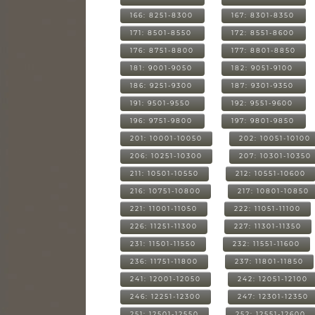
166: 8251-8300
167: 8301-8350
171: 8501-8550
172: 8551-8600
176: 8751-8800
177: 8801-8850
181: 9001-9050
182: 9051-9100
186: 9251-9300
187: 9301-9350
191: 9501-9550
192: 9551-9600
196: 9751-9800
197: 9801-9850
201: 10001-10050
202: 10051-10100
206: 10251-10300
207: 10301-10350
211: 10501-10550
212: 10551-10600
216: 10751-10800
217: 10801-10850
221: 11001-11050
222: 11051-11100
226: 11251-11300
227: 11301-11350
231: 11501-11550
232: 11551-11600
236: 11751-11800
237: 11801-11850
241: 12001-12050
242: 12051-12100
246: 12251-12300
247: 12301-12350
251: 12501-12550
252: 12551-12600