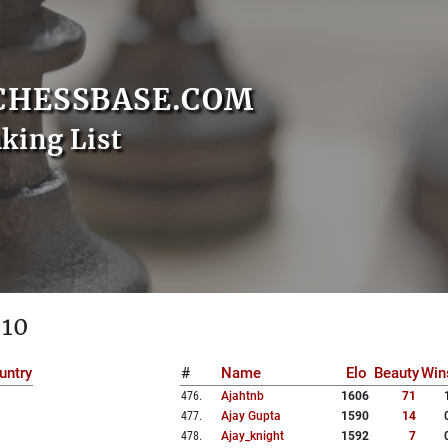
CHESSBASE.COM
nking List
 10
untry
#
Name
Elo
Beauty
Win
476
.
Ajahtnb
1606
71
477
.
Ajay Gupta
1590
14
478
.
Ajay_knight
1592
7