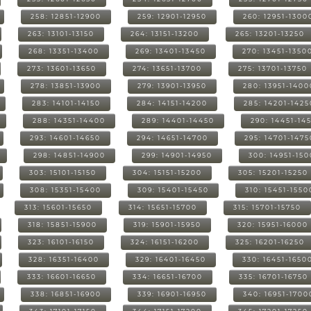
258: 12851-12900
259: 12901-12950
260: 12951-1300
263: 13101-13150
264: 13151-13200
265: 13201-13250
268: 13351-13400
269: 13401-13450
270: 13451-1350
273: 13601-13650
274: 13651-13700
275: 13701-13750
278: 13851-13900
279: 13901-13950
280: 13951-1400
283: 14101-14150
284: 14151-14200
285: 14201-1425
288: 14351-14400
289: 14401-14450
290: 14451-14
293: 14601-14650
294: 14651-14700
295: 14701-1475
298: 14851-14900
299: 14901-14950
300: 14951-15
303: 15101-15150
304: 15151-15200
305: 15201-15250
308: 15351-15400
309: 15401-15450
310: 15451-1550
313: 15601-15650
314: 15651-15700
315: 15701-15750
318: 15851-15900
319: 15901-15950
320: 15951-16000
323: 16101-16150
324: 16151-16200
325: 16201-16250
328: 16351-16400
329: 16401-16450
330: 16451-1650
333: 16601-16650
334: 16651-16700
335: 16701-16750
338: 16851-16900
339: 16901-16950
340: 16951-1700