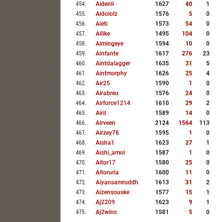
454
.
Aidenli
1627
40
1
455
.
Aidololz
1576
5
0
456
.
Aieti
1573
54
0
457
.
Ailike
1495
104
0
458
.
Aimingeye
1594
10
0
459
.
Ainfante
1617
276
23
460
.
Aintdalagger
1635
31
5
461
.
Aintmorphy
1626
25
4
462
.
Air25
1590
1
0
463
.
Airabreu
1576
24
0
464
.
Airforce1214
1610
29
2
465
.
Airil
1589
14
0
466
.
Airveen
2124
1564
113
467
.
Airzey78
1595
1
0
468
.
Aisha1
1623
27
1
469
.
Aishi_amol
1587
1
0
470
.
Aitor17
1580
25
0
471
.
Aitoruria
1600
11
0
472
.
Aiyansamruddh
1613
31
2
473
.
Aizensouske
1577
15
1
474
.
Aj2209
1623
9
1
475
.
Aj2wins
1581
5
0