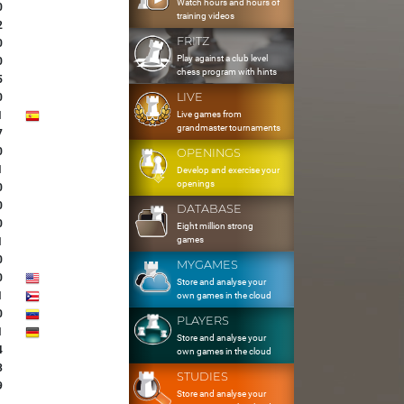
Watch hours and hours of
0
training videos
2
FRITZ
0
Play against a club level
0
chess program with hints
5
LIVE
0
Live games from
1
grandmaster tournaments
7
0
OPENINGS
1
Develop and exercise your
openings
0
0
DATABASE
0
Eight million strong
games
1
0
MYGAMES
0
Store and analyse your
1
own games in the cloud
0
PLAYERS
1
Store and analyse your
4
own games in the cloud
3
STUDIES
9
Store and analyse your