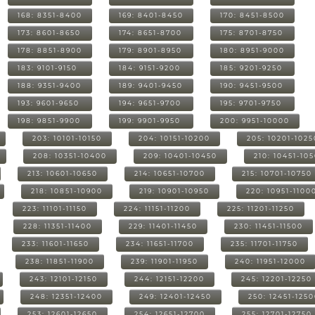
168: 8351-8400
169: 8401-8450
170: 8451-8500
173: 8601-8650
174: 8651-8700
175: 8701-8750
178: 8851-8900
179: 8901-8950
180: 8951-9000
183: 9101-9150
184: 9151-9200
185: 9201-9250
188: 9351-9400
189: 9401-9450
190: 9451-9500
193: 9601-9650
194: 9651-9700
195: 9701-9750
198: 9851-9900
199: 9901-9950
200: 9951-10000
203: 10101-10150
204: 10151-10200
205: 10201-1025
208: 10351-10400
209: 10401-10450
210: 10451-10
213: 10601-10650
214: 10651-10700
215: 10701-10750
218: 10851-10900
219: 10901-10950
220: 10951-1100
223: 11101-11150
224: 11151-11200
225: 11201-11250
228: 11351-11400
229: 11401-11450
230: 11451-11500
233: 11601-11650
234: 11651-11700
235: 11701-11750
238: 11851-11900
239: 11901-11950
240: 11951-12000
243: 12101-12150
244: 12151-12200
245: 12201-12250
248: 12351-12400
249: 12401-12450
250: 12451-125
253: 12601-12650
254: 12651-12700
255: 12701-12750