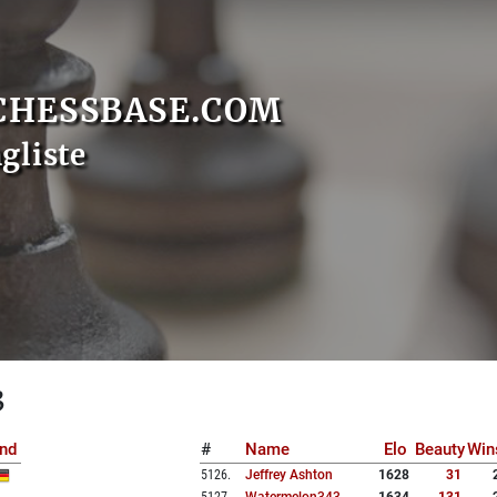
CHESSBASE.COM
gliste
3
nd
#
Name
Elo
Beauty
Win
5126
.
Jeffrey Ashton
1628
31