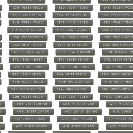
333: 16601-16650
334: 16651-16700
335: 16701-16750
338: 16851-16900
339: 16901-16950
340: 16951-1700
343: 17101-17150
344: 17151-17200
345: 17201-17250
348: 17351-17400
349: 17401-17450
350: 17451-1750
353: 17601-17650
354: 17651-17700
355: 17701-17750
358: 17851-17900
359: 17901-17950
360: 17951-1800
363: 18101-18150
364: 18151-18200
365: 18201-1825
368: 18351-18400
369: 18401-18450
370: 18451-185
373: 18601-18650
374: 18651-18700
375: 18701-1875
378: 18851-18900
379: 18901-18950
380: 18951-19
383: 19101-19150
384: 19151-19200
385: 19201-19250
388: 19351-19400
389: 19401-19450
390: 19451-195
393: 19601-19650
394: 19651-19700
395: 19701-19750
398: 19851-19900
399: 19901-19950
400: 19951-200
0
403: 20101-20150
404: 20151-20200
405: 20201-
0
408: 20351-20400
409: 20401-20450
410: 20451
413: 20601-20650
414: 20651-20700
415: 20701-2
0
418: 20851-20900
419: 20901-20950
420: 20951-