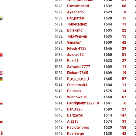
5127
.
Watermelon343
1634
131
5128
.
Eswarthebest
1632
68
5129
.
Ayaanscr7
1629
8
5130
.
Der_patzer
1628
15
5131
.
Tomexadrez
1644
11
5132
.
Bblakeng
1605
22
5133
.
Toki-Werken
1635
15
5134
.
Senales1
1609
42
5135
.
Ritesh 4122
1646
29
5136
.
Joiner012
1565
51
5137
.
Puki21
1623
27
5138
.
Salvador7777
1609
11
5139
.
Richard7845
1609
19
5140
.
D_e_s_c_e_n_t
1645
57
5141
.
Stefanma83
1604
11
5142
.
Paulavik
1575
14
5143
.
Windows 10
1560
67
5144
.
Henriquetm122118
1641
6
5145
.
Den_f326
1589
27
5146
.
Dartzer56
1514
147
5147
.
Als219
1574
31
5148
.
Paciotenpros
1529
158
5149
.
Kay Berge
1628
42