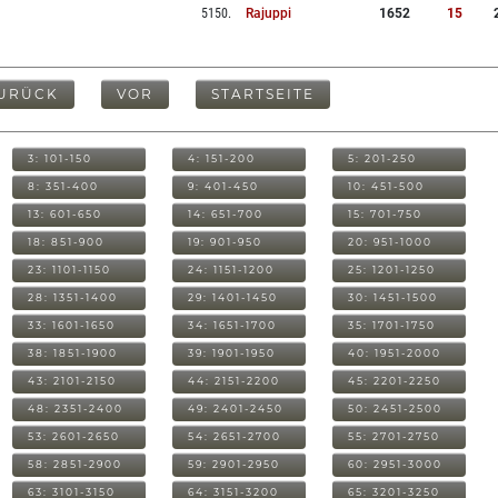
5150
.
Rajuppi
1652
15
URÜCK
VOR
STARTSEITE
3: 101-150
4: 151-200
5: 201-250
8: 351-400
9: 401-450
10: 451-500
13: 601-650
14: 651-700
15: 701-750
18: 851-900
19: 901-950
20: 951-1000
23: 1101-1150
24: 1151-1200
25: 1201-1250
28: 1351-1400
29: 1401-1450
30: 1451-1500
33: 1601-1650
34: 1651-1700
35: 1701-1750
38: 1851-1900
39: 1901-1950
40: 1951-2000
43: 2101-2150
44: 2151-2200
45: 2201-2250
48: 2351-2400
49: 2401-2450
50: 2451-2500
53: 2601-2650
54: 2651-2700
55: 2701-2750
58: 2851-2900
59: 2901-2950
60: 2951-3000
63: 3101-3150
64: 3151-3200
65: 3201-3250