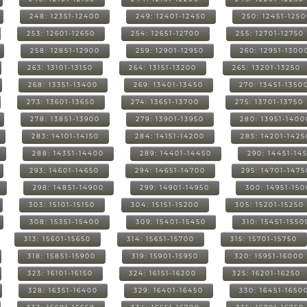
248: 12351-12400
249: 12401-12450
250: 12451-125
253: 12601-12650
254: 12651-12700
255: 12701-12750
258: 12851-12900
259: 12901-12950
260: 12951-1300
263: 13101-13150
264: 13151-13200
265: 13201-13250
268: 13351-13400
269: 13401-13450
270: 13451-1350
273: 13601-13650
274: 13651-13700
275: 13701-13750
278: 13851-13900
279: 13901-13950
280: 13951-1400
283: 14101-14150
284: 14151-14200
285: 14201-1425
288: 14351-14400
289: 14401-14450
290: 14451-14
293: 14601-14650
294: 14651-14700
295: 14701-1475
298: 14851-14900
299: 14901-14950
300: 14951-15
303: 15101-15150
304: 15151-15200
305: 15201-15250
308: 15351-15400
309: 15401-15450
310: 15451-1550
313: 15601-15650
314: 15651-15700
315: 15701-15750
318: 15851-15900
319: 15901-15950
320: 15951-16000
323: 16101-16150
324: 16151-16200
325: 16201-16250
328: 16351-16400
329: 16401-16450
330: 16451-1650