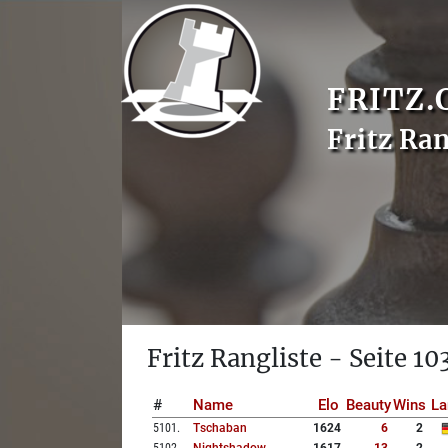
FRITZ.
Fritz Ran
Fritz Rangliste - Seite 10
#
Name
Elo
Beauty
Wins
La
5101
.
Tschaban
1624
6
2