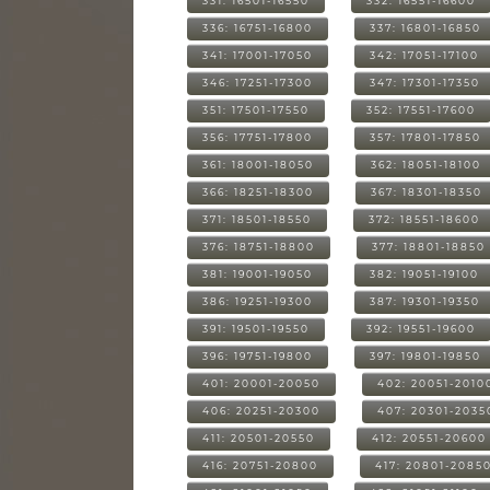
331: 16501-16550
332: 16551-16600
336: 16751-16800
337: 16801-16850
341: 17001-17050
342: 17051-17100
346: 17251-17300
347: 17301-17350
351: 17501-17550
352: 17551-17600
356: 17751-17800
357: 17801-17850
361: 18001-18050
362: 18051-18100
366: 18251-18300
367: 18301-18350
371: 18501-18550
372: 18551-18600
376: 18751-18800
377: 18801-18850
381: 19001-19050
382: 19051-19100
386: 19251-19300
387: 19301-19350
391: 19501-19550
392: 19551-19600
396: 19751-19800
397: 19801-19850
401: 20001-20050
402: 20051-2010
406: 20251-20300
407: 20301-2035
411: 20501-20550
412: 20551-20600
416: 20751-20800
417: 20801-2085