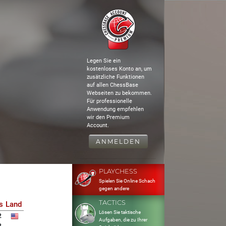
Legen Sie ein
kostenloses Konto an, um
zusätzliche Funktionen
auf allen ChessBase
Webseiten zu bekommen.
Für professionelle
Anwendung empfehlen
wir den Premium
Account.
ANMELDEN
PLAYCHESS
Spielen Sie Online Schach
gegen andere
TACTICS
s
Land
Lösen Sie taktische
2
Aufgaben, die zu Ihrer