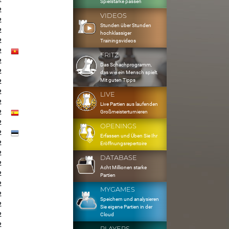
2
Spielstärke passen
2
VIDEOS
2
Stunden über Stunden
2
hochklassiger
2
Trainingsvideos
2
FRITZ
2
Das Schachprogramm,
2
das wie ein Mensch spielt.
Mit guten Tipps
2
2
LIVE
2
Live Partien aus laufenden
Großmeisterturnieren
2
2
OPENINGS
2
Erfassen und Üben Sie Ihr
2
Eröffnungsrepertoire
2
DATABASE
2
Acht Millionen starke
2
Partien
2
MYGAMES
2
Speichern und analysieren
2
Sie eigene Partien in der
2
Cloud
2
PLAYERS