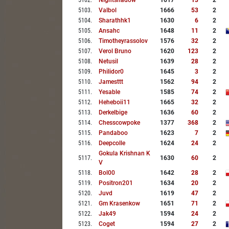
5102
.
Nightshadow
1617
13
2
5103
.
Valbol
1666
53
2
5104
.
Sharathhk1
1630
6
2
5105
.
Ansahc
1648
11
2
5106
.
Timotheyrassolov
1576
32
2
5107
.
Verol Bruno
1620
123
2
5108
.
Netusil
1639
28
2
5109
.
Philidor0
1645
3
2
5110
.
Jamesttt
1562
94
2
5111
.
Yesable
1585
74
2
5112
.
Heheboii11
1665
32
2
5113
.
Derkelbige
1636
60
2
5114
.
Chesscowpoke
1377
368
2
5115
.
Pandaboo
1623
7
2
5116
.
Deepcolle
1624
24
2
Gokula Krishnan K
5117
.
1630
60
2
V
5118
.
Bol00
1642
28
2
5119
.
Positron201
1634
20
2
5120
.
Juvd
1619
47
2
5121
.
Gm Krasenkow
1651
71
2
5122
.
Jak49
1594
24
2
5123
.
Coget
1594
27
2