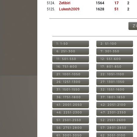
5124
.
Zetibiri
1564
17
2
5125
.
Lukesh2009
1628
51
2
Z
1: 1-50
2: 51-100
6: 251-300
7: 301-350
11: 501-550
12: 551-600
16: 751-800
17: 801-850
21: 1001-1050
22: 1051-1100
26: 1251-1300
27: 1301-1350
31: 1501-1550
32: 1551-1600
36: 1751-1800
37: 1801-1850
41: 2001-2050
42: 2051-2100
46: 2251-2300
47: 2301-2350
51: 2501-2550
52: 2551-2600
56: 2751-2800
57: 2801-2850
61: 3001-3050
62: 3051-3100