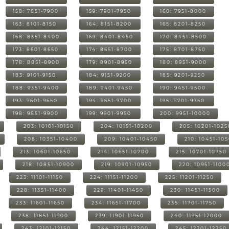
158: 7851-7900
159: 7901-7950
160: 7951-8000
163: 8101-8150
164: 8151-8200
165: 8201-8250
168: 8351-8400
169: 8401-8450
170: 8451-8500
173: 8601-8650
174: 8651-8700
175: 8701-8750
178: 8851-8900
179: 8901-8950
180: 8951-9000
183: 9101-9150
184: 9151-9200
185: 9201-9250
188: 9351-9400
189: 9401-9450
190: 9451-9500
193: 9601-9650
194: 9651-9700
195: 9701-9750
198: 9851-9900
199: 9901-9950
200: 9951-10000
203: 10101-10150
204: 10151-10200
205: 10201-1025
208: 10351-10400
209: 10401-10450
210: 10451-10
213: 10601-10650
214: 10651-10700
215: 10701-10750
218: 10851-10900
219: 10901-10950
220: 10951-1100
223: 11101-11150
224: 11151-11200
225: 11201-11250
228: 11351-11400
229: 11401-11450
230: 11451-11500
233: 11601-11650
234: 11651-11700
235: 11701-11750
238: 11851-11900
239: 11901-11950
240: 11951-12000
243: 12101-12150
244: 12151-12200
245: 12201-12250