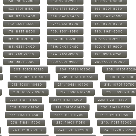
158: 7851-7900
159: 7901-7950
160: 7951-8000
163: 8101-8150
164: 8151-8200
165: 8201-8250
168: 8351-8400
169: 8401-8450
170: 8451-8500
173: 8601-8650
174: 8651-8700
175: 8701-8750
178: 8851-8900
179: 8901-8950
180: 8951-9000
183: 9101-9150
184: 9151-9200
185: 9201-9250
188: 9351-9400
189: 9401-9450
190: 9451-9500
193: 9601-9650
194: 9651-9700
195: 9701-9750
198: 9851-9900
199: 9901-9950
200: 9951-10000
203: 10101-10150
204: 10151-10200
205: 10201-1025
208: 10351-10400
209: 10401-10450
210: 10451-10
213: 10601-10650
214: 10651-10700
215: 10701-10750
218: 10851-10900
219: 10901-10950
220: 10951-1100
223: 11101-11150
224: 11151-11200
225: 11201-11250
228: 11351-11400
229: 11401-11450
230: 11451-11500
233: 11601-11650
234: 11651-11700
235: 11701-11750
238: 11851-11900
239: 11901-11950
240: 11951-12000
243: 12101-12150
244: 12151-12200
245: 12201-12250