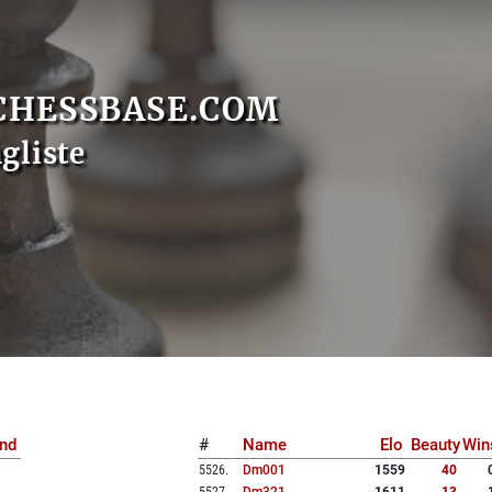
CHESSBASE.COM
gliste
nd
#
Name
Elo
Beauty
Win
5526
.
Dm001
1559
40