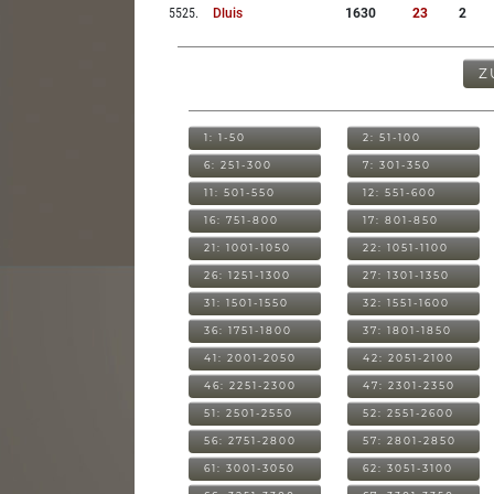
5525
.
Dluis
1630
23
2
Z
1: 1-50
2: 51-100
6: 251-300
7: 301-350
11: 501-550
12: 551-600
16: 751-800
17: 801-850
21: 1001-1050
22: 1051-1100
26: 1251-1300
27: 1301-1350
31: 1501-1550
32: 1551-1600
36: 1751-1800
37: 1801-1850
41: 2001-2050
42: 2051-2100
46: 2251-2300
47: 2301-2350
51: 2501-2550
52: 2551-2600
56: 2751-2800
57: 2801-2850
61: 3001-3050
62: 3051-3100