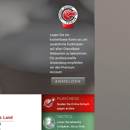
Legen Sie ein
kostenloses Konto an, um
zusätzliche Funktionen
auf allen ChessBase
Webseiten zu bekommen.
Für professionelle
Anwendung empfehlen
wir den Premium
Account.
ANMELDEN
PLAYCHESS
Spielen Sie Online Schach
gegen andere
TACTICS
s
Land
Lösen Sie taktische
0
Aufgaben, die zu Ihrer