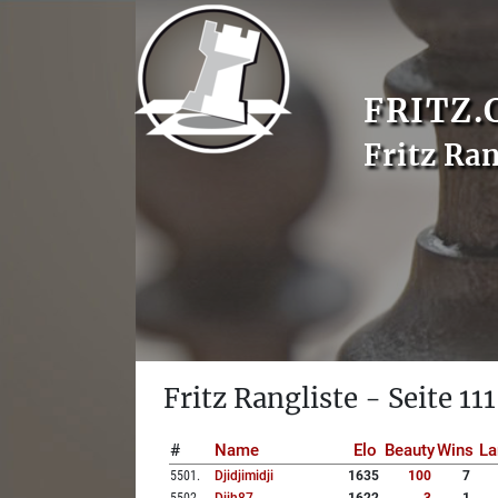
FRITZ.
Fritz Ran
Fritz Rangliste - Seite 111
#
Name
Elo
Beauty
Wins
La
5501
.
Djidjimidji
1635
100
7