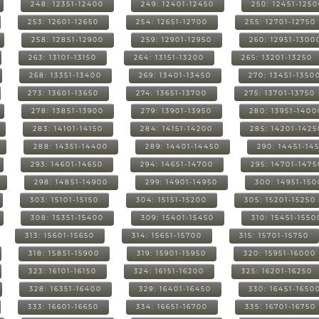
248: 12351-12400
249: 12401-12450
250: 12451-125
253: 12601-12650
254: 12651-12700
255: 12701-12750
258: 12851-12900
259: 12901-12950
260: 12951-1300
263: 13101-13150
264: 13151-13200
265: 13201-13250
268: 13351-13400
269: 13401-13450
270: 13451-1350
273: 13601-13650
274: 13651-13700
275: 13701-13750
278: 13851-13900
279: 13901-13950
280: 13951-1400
283: 14101-14150
284: 14151-14200
285: 14201-1425
288: 14351-14400
289: 14401-14450
290: 14451-14
293: 14601-14650
294: 14651-14700
295: 14701-1475
298: 14851-14900
299: 14901-14950
300: 14951-15
303: 15101-15150
304: 15151-15200
305: 15201-15250
308: 15351-15400
309: 15401-15450
310: 15451-1550
313: 15601-15650
314: 15651-15700
315: 15701-15750
318: 15851-15900
319: 15901-15950
320: 15951-16000
323: 16101-16150
324: 16151-16200
325: 16201-16250
328: 16351-16400
329: 16401-16450
330: 16451-1650
333: 16601-16650
334: 16651-16700
335: 16701-16750