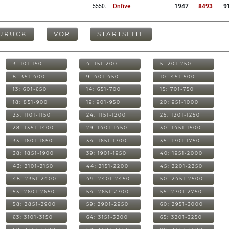
5550
.
Dnfive
1947
8493
9
URÜCK
VOR
STARTSEITE
3: 101-150
4: 151-200
5: 201-250
8: 351-400
9: 401-450
10: 451-500
13: 601-650
14: 651-700
15: 701-750
18: 851-900
19: 901-950
20: 951-1000
23: 1101-1150
24: 1151-1200
25: 1201-1250
28: 1351-1400
29: 1401-1450
30: 1451-1500
33: 1601-1650
34: 1651-1700
35: 1701-1750
38: 1851-1900
39: 1901-1950
40: 1951-2000
43: 2101-2150
44: 2151-2200
45: 2201-2250
48: 2351-2400
49: 2401-2450
50: 2451-2500
53: 2601-2650
54: 2651-2700
55: 2701-2750
58: 2851-2900
59: 2901-2950
60: 2951-3000
63: 3101-3150
64: 3151-3200
65: 3201-3250