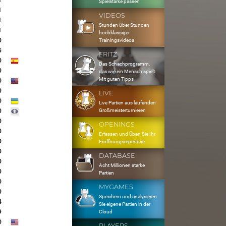
1
Spielstärke passen
1
VIDEOS
1
Stunden über Stunden
1
hochklassiger
0
Trainingsvideos
5
FRITZ
0
Das Schachprogramm,
0
das wie ein Mensch spielt.
Mit guten Tipps
0
0
LIVE
0
Live Partien aus laufenden
Großmeisterturnieren
0
0
OPENINGS
0
Erfassen und Üben Sie Ihr
0
Eröffnungsrepertoire
0
DATABASE
0
Acht Millionen starke
0
Partien
0
MYGAMES
0
Speichern und analysieren
4
Sie eigene Partien in der
9
Cloud
0
PLAYERS