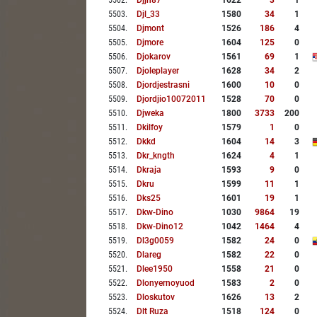
5502
.
Djjh87
1622
3
1
5503
.
Djl_33
1580
34
1
5504
.
Djmont
1526
186
4
5505
.
Djmore
1604
125
0
5506
.
Djokarov
1561
69
1
5507
.
Djoleplayer
1628
34
2
5508
.
Djordjestrasni
1600
10
0
5509
.
Djordjio10072011
1528
70
0
5510
.
Djweka
1800
3733
200
5511
.
Dkilfoy
1579
1
0
5512
.
Dkkd
1604
14
3
5513
.
Dkr_kngth
1624
4
1
5514
.
Dkraja
1593
9
0
5515
.
Dkru
1599
11
1
5516
.
Dks25
1601
19
1
5517
.
Dkw-Dino
1030
9864
19
5518
.
Dkw-Dino12
1042
1464
4
5519
.
Dl3g0059
1582
24
0
5520
.
Dlareg
1582
22
0
5521
.
Dlee1950
1558
21
0
5522
.
Dlonyernoyuod
1583
2
0
5523
.
Dloskutov
1626
13
2
5524
.
Dlt Ruza
1518
124
0