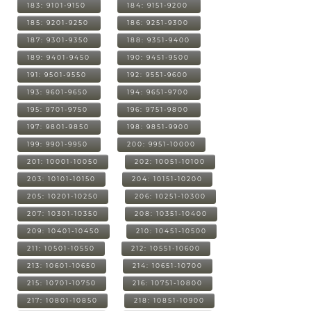
183: 9101-9150
184: 9151-9200
185: 9201-9250
186: 9251-9300
187: 9301-9350
188: 9351-9400
189: 9401-9450
190: 9451-9500
191: 9501-9550
192: 9551-9600
193: 9601-9650
194: 9651-9700
195: 9701-9750
196: 9751-9800
197: 9801-9850
198: 9851-9900
199: 9901-9950
200: 9951-10000
201: 10001-10050
202: 10051-10100
203: 10101-10150
204: 10151-10200
205: 10201-10250
206: 10251-10300
207: 10301-10350
208: 10351-10400
209: 10401-10450
210: 10451-10500
211: 10501-10550
212: 10551-10600
213: 10601-10650
214: 10651-10700
215: 10701-10750
216: 10751-10800
217: 10801-10850
218: 10851-10900