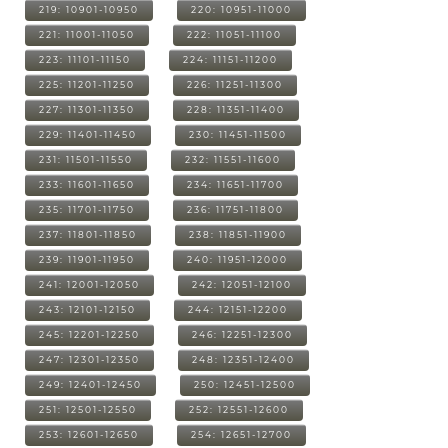
219: 10901-10950
220: 10951-11000
221: 11001-11050
222: 11051-11100
223: 11101-11150
224: 11151-11200
225: 11201-11250
226: 11251-11300
227: 11301-11350
228: 11351-11400
229: 11401-11450
230: 11451-11500
231: 11501-11550
232: 11551-11600
233: 11601-11650
234: 11651-11700
235: 11701-11750
236: 11751-11800
237: 11801-11850
238: 11851-11900
239: 11901-11950
240: 11951-12000
241: 12001-12050
242: 12051-12100
243: 12101-12150
244: 12151-12200
245: 12201-12250
246: 12251-12300
247: 12301-12350
248: 12351-12400
249: 12401-12450
250: 12451-12500
251: 12501-12550
252: 12551-12600
253: 12601-12650
254: 12651-12700