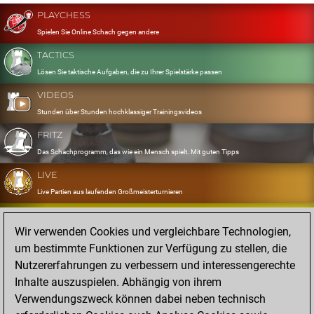
PLAYCHESS
Spielen Sie Online Schach gegen andere
TACTICS
Lösen Sie taktische Aufgaben, die zu Ihrer Spielstärke passen
VIDEOS
Stunden über Stunden hochklassiger Trainingsvideos
FRITZ
Das Schachprogramm, das wie ein Mensch spielt. Mit guten Tipps
LIVE
Live Partien aus laufenden Großmeisterturnieren
OPENINGS
Wir verwenden Cookies und vergleichbare Technologien,
Erfassen und Üben Sie Ihr Eröffnungsrepertoire
um bestimmte Funktionen zur Verfügung zu stellen, die
DATABASE
Nutzererfahrungen zu verbessern und interessengerechte
Acht Millionen starke Partien
Inhalte auszuspielen. Abhängig von ihrem
MYGAMES
Verwendungszweck können dabei neben technisch
Speichern und analysieren Sie eigene Partien in der Cloud