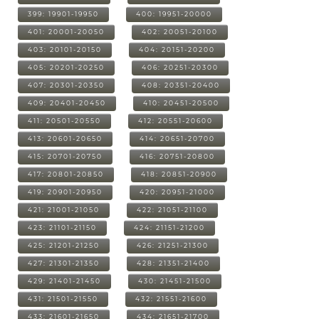
399: 19901-19950
400: 19951-20000
401: 20001-20050
402: 20051-20100
403: 20101-20150
404: 20151-20200
405: 20201-20250
406: 20251-20300
407: 20301-20350
408: 20351-20400
409: 20401-20450
410: 20451-20500
411: 20501-20550
412: 20551-20600
413: 20601-20650
414: 20651-20700
415: 20701-20750
416: 20751-20800
417: 20801-20850
418: 20851-20900
419: 20901-20950
420: 20951-21000
421: 21001-21050
422: 21051-21100
423: 21101-21150
424: 21151-21200
425: 21201-21250
426: 21251-21300
427: 21301-21350
428: 21351-21400
429: 21401-21450
430: 21451-21500
431: 21501-21550
432: 21551-21600
433: 21601-21650
434: 21651-21700