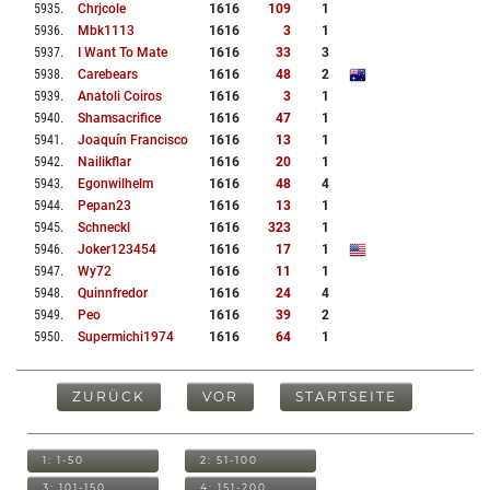
5935
.
Chrjcole
1616
109
1
5936
.
Mbk1113
1616
3
1
5937
.
I Want To Mate
1616
33
3
5938
.
Carebears
1616
48
2
5939
.
Anatoli Coiros
1616
3
1
5940
.
Shamsacrifice
1616
47
1
5941
.
Joaquín Francisco
1616
13
1
5942
.
Nailikflar
1616
20
1
5943
.
Egonwilhelm
1616
48
4
5944
.
Pepan23
1616
13
1
5945
.
Schneckl
1616
323
1
5946
.
Joker123454
1616
17
1
5947
.
Wy72
1616
11
1
5948
.
Quinnfredor
1616
24
4
5949
.
Peo
1616
39
2
5950
.
Supermichi1974
1616
64
1
ZURÜCK
VOR
STARTSEITE
1: 1-50
2: 51-100
3: 101-150
4: 151-200