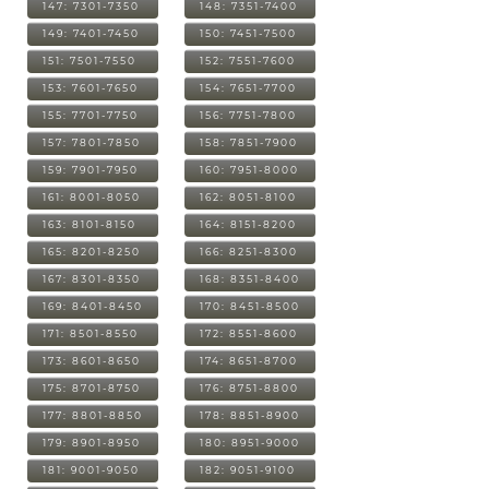
147: 7301-7350
148: 7351-7400
149: 7401-7450
150: 7451-7500
151: 7501-7550
152: 7551-7600
153: 7601-7650
154: 7651-7700
155: 7701-7750
156: 7751-7800
157: 7801-7850
158: 7851-7900
159: 7901-7950
160: 7951-8000
161: 8001-8050
162: 8051-8100
163: 8101-8150
164: 8151-8200
165: 8201-8250
166: 8251-8300
167: 8301-8350
168: 8351-8400
169: 8401-8450
170: 8451-8500
171: 8501-8550
172: 8551-8600
173: 8601-8650
174: 8651-8700
175: 8701-8750
176: 8751-8800
177: 8801-8850
178: 8851-8900
179: 8901-8950
180: 8951-9000
181: 9001-9050
182: 9051-9100