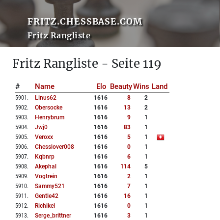
FRITZ.CHESSBASE.COM
Fritz Rangliste
Fritz Rangliste - Seite 119
#
Name
Elo
Beauty
Wins
Land
5901
.
Linus62
1616
8
2
5902
.
Obersocke
1616
13
2
5903
.
Henrybrum
1616
9
1
5904
.
Jwj0
1616
83
1
5905
.
Veroxx
1616
5
1
5906
.
Chesslover008
1616
0
1
5907
.
Kqbnrp
1616
6
1
5908
.
Akephal
1616
114
5
5909
.
Vogtrein
1616
2
1
5910
.
Sammy521
1616
7
1
5911
.
Gentle42
1616
16
1
5912
.
Richikel
1616
0
1
5913
.
Serge_brittner
1616
3
1