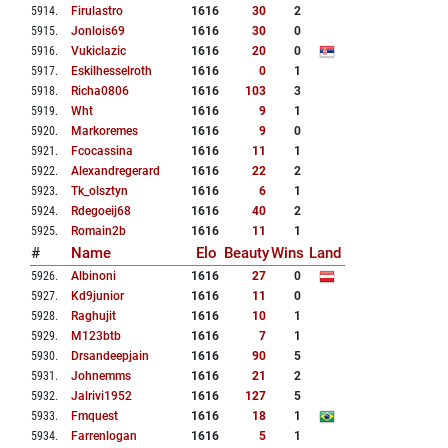
5914
.
Firulastro
1616
30
2
5915
.
Jonlois69
1616
30
0
5916
.
Vukiclazic
1616
20
0
5917
.
Eskilhesselroth
1616
0
1
5918
.
Richa0806
1616
103
3
5919
.
Wht
1616
9
1
5920
.
Markoremes
1616
9
0
5921
.
Fcocassina
1616
11
1
5922
.
Alexandregerard
1616
22
2
5923
.
Tk_olsztyn
1616
6
1
5924
.
Rdegoeij68
1616
40
2
5925
.
Romain2b
1616
11
1
#
Name
Elo
Beauty
Wins
Land
5926
.
Albinoni
1616
27
0
5927
.
Kd9junior
1616
11
0
5928
.
Raghujit
1616
10
1
5929
.
M123btb
1616
7
1
5930
.
Drsandeepjain
1616
90
5
5931
.
Johnemms
1616
21
2
5932
.
Jalrivi1952
1616
127
5
5933
.
Fmquest
1616
18
1
5934
.
Farrenlogan
1616
5
1