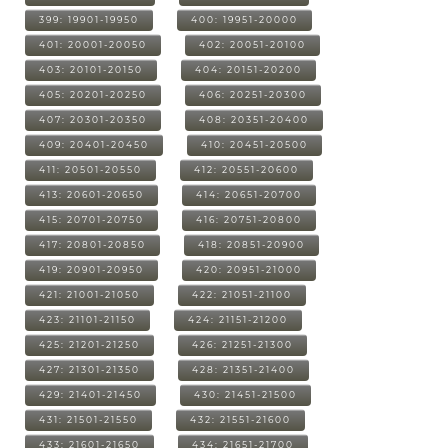
399: 19901-19950
400: 19951-20000
401: 20001-20050
402: 20051-20100
403: 20101-20150
404: 20151-20200
405: 20201-20250
406: 20251-20300
407: 20301-20350
408: 20351-20400
409: 20401-20450
410: 20451-20500
411: 20501-20550
412: 20551-20600
413: 20601-20650
414: 20651-20700
415: 20701-20750
416: 20751-20800
417: 20801-20850
418: 20851-20900
419: 20901-20950
420: 20951-21000
421: 21001-21050
422: 21051-21100
423: 21101-21150
424: 21151-21200
425: 21201-21250
426: 21251-21300
427: 21301-21350
428: 21351-21400
429: 21401-21450
430: 21451-21500
431: 21501-21550
432: 21551-21600
433: 21601-21650
434: 21651-21700