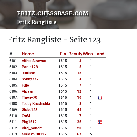
FRITZ.CHESSBASE.COM
Fritz Rangliste
Fritz Rangliste - Seite 123
#
Name
Elo
Beauty
Wins
Land
6101
.
Alfred Strawno
1615
3
1
6102
.
Parus128
1615
5
1
6103
.
Julliano
1615
15
1
6104
.
Sonny777
1615
4
1
6105
.
Fule
1615
7
1
6106
.
Alpaym
1615
12
1
6107
.
Thierry70
1615
10
1
6108
.
Teddy Krushichki
1615
8
1
6109
.
Globe123
1615
45
1
6110
.
Gs64
1615
7
1
6111
.
Pkg1612
1615
36
1
6112
.
Viraj_pandit
1615
20
1
6113
.
Maidat200127
1615
67
5