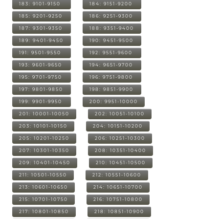
183: 9101-9150
184: 9151-9200
185: 9201-9250
186: 9251-9300
187: 9301-9350
188: 9351-9400
189: 9401-9450
190: 9451-9500
191: 9501-9550
192: 9551-9600
193: 9601-9650
194: 9651-9700
195: 9701-9750
196: 9751-9800
197: 9801-9850
198: 9851-9900
199: 9901-9950
200: 9951-10000
201: 10001-10050
202: 10051-10100
203: 10101-10150
204: 10151-10200
205: 10201-10250
206: 10251-10300
207: 10301-10350
208: 10351-10400
209: 10401-10450
210: 10451-10500
211: 10501-10550
212: 10551-10600
213: 10601-10650
214: 10651-10700
215: 10701-10750
216: 10751-10800
217: 10801-10850
218: 10851-10900