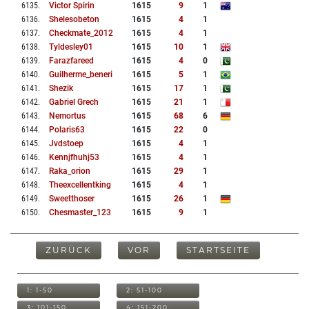
6135
.
Victor Spirin
1615
9
1
6136
.
Shelesobeton
1615
4
1
6137
.
Checkmate_2012
1615
4
1
6138
.
Tyldesley01
1615
10
1
6139
.
Farazfareed
1615
4
0
6140
.
Guilherme_beneri
1615
5
1
6141
.
Shezik
1615
17
1
6142
.
Gabriel Grech
1615
21
1
6143
.
Nemortus
1615
68
6
6144
.
Polaris63
1615
22
0
6145
.
Jvdstoep
1615
4
1
6146
.
Kennjfhuhj53
1615
4
1
6147
.
Raka_orion
1615
29
1
6148
.
Theexcellentking
1615
4
1
6149
.
Sweetthoser
1615
26
1
6150
.
Chesmaster_123
1615
9
1
ZURÜCK
VOR
STARTSEITE
1: 1-50
2: 51-100
3: 101-150
4: 151-200