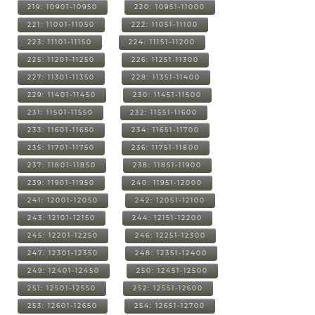
219: 10901-10950
220: 10951-11000
221: 11001-11050
222: 11051-11100
223: 11101-11150
224: 11151-11200
225: 11201-11250
226: 11251-11300
227: 11301-11350
228: 11351-11400
229: 11401-11450
230: 11451-11500
231: 11501-11550
232: 11551-11600
233: 11601-11650
234: 11651-11700
235: 11701-11750
236: 11751-11800
237: 11801-11850
238: 11851-11900
239: 11901-11950
240: 11951-12000
241: 12001-12050
242: 12051-12100
243: 12101-12150
244: 12151-12200
245: 12201-12250
246: 12251-12300
247: 12301-12350
248: 12351-12400
249: 12401-12450
250: 12451-12500
251: 12501-12550
252: 12551-12600
253: 12601-12650
254: 12651-12700