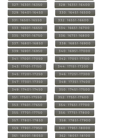
327: 16301-16350
328: 16351-16400
329: 16401-16450
330: 16451-16500
331: 16501-16550
332: 16551-16600
333: 16601-16650
334: 16651-16700
335: 16701-16750
336: 16751-16800
337: 16801-16850
338: 16851-16900
339: 16901-16950
340: 16951-17000
341: 17001-17050
342: 17051-17100
343: 17101-17150
344: 17151-17200
345: 17201-17250
346: 17251-17300
347: 17301-17350
348: 17351-17400
349: 17401-17450
350: 17451-17500
351: 17501-17550
352: 17551-17600
353: 17601-17650
354: 17651-17700
355: 17701-17750
356: 17751-17800
357: 17801-17850
358: 17851-17900
359: 17901-17950
360: 17951-18000
361: 18001-18050
362: 18051-18100