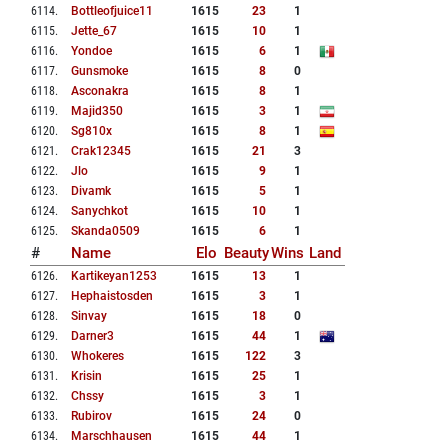
6114
.
Bottleofjuice11
1615
23
1
6115
.
Jette_67
1615
10
1
6116
.
Yondoe
1615
6
1
6117
.
Gunsmoke
1615
8
0
6118
.
Asconakra
1615
8
1
6119
.
Majid350
1615
3
1
6120
.
Sg810x
1615
8
1
6121
.
Crak12345
1615
21
3
6122
.
Jlo
1615
9
1
6123
.
Divamk
1615
5
1
6124
.
Sanychkot
1615
10
1
6125
.
Skanda0509
1615
6
1
#
Name
Elo
Beauty
Wins
Land
6126
.
Kartikeyan1253
1615
13
1
6127
.
Hephaistosden
1615
3
1
6128
.
Sinvay
1615
18
0
6129
.
Darner3
1615
44
1
6130
.
Whokeres
1615
122
3
6131
.
Krisin
1615
25
1
6132
.
Chssy
1615
3
1
6133
.
Rubirov
1615
24
0
6134
.
Marschhausen
1615
44
1