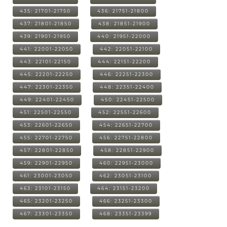
435: 21701-21750
436: 21751-21800
437: 21801-21850
438: 21851-21900
439: 21901-21950
440: 21951-22000
441: 22001-22050
442: 22051-22100
443: 22101-22150
444: 22151-22200
445: 22201-22250
446: 22251-22300
447: 22301-22350
448: 22351-22400
449: 22401-22450
450: 22451-22500
451: 22501-22550
452: 22551-22600
453: 22601-22650
454: 22651-22700
455: 22701-22750
456: 22751-22800
457: 22801-22850
458: 22851-22900
459: 22901-22950
460: 22951-23000
461: 23001-23050
462: 23051-23100
463: 23101-23150
464: 23151-23200
465: 23201-23250
466: 23251-23300
467: 23301-23350
468: 23351-23399