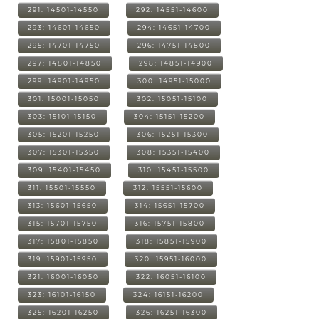
291: 14501-14550
292: 14551-14600
293: 14601-14650
294: 14651-14700
295: 14701-14750
296: 14751-14800
297: 14801-14850
298: 14851-14900
299: 14901-14950
300: 14951-15000
301: 15001-15050
302: 15051-15100
303: 15101-15150
304: 15151-15200
305: 15201-15250
306: 15251-15300
307: 15301-15350
308: 15351-15400
309: 15401-15450
310: 15451-15500
311: 15501-15550
312: 15551-15600
313: 15601-15650
314: 15651-15700
315: 15701-15750
316: 15751-15800
317: 15801-15850
318: 15851-15900
319: 15901-15950
320: 15951-16000
321: 16001-16050
322: 16051-16100
323: 16101-16150
324: 16151-16200
325: 16201-16250
326: 16251-16300