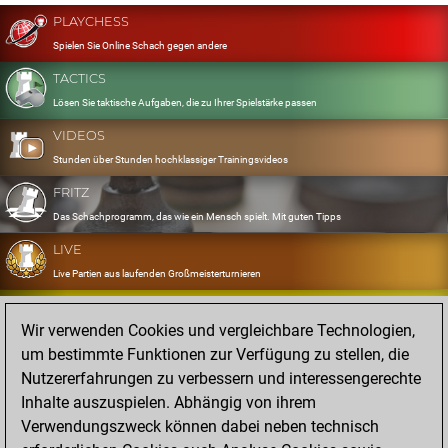
PLAYCHESS
Spielen Sie Online Schach gegen andere
TACTICS
Lösen Sie taktische Aufgaben, die zu Ihrer Spielstärke passen
VIDEOS
Stunden über Stunden hochklassiger Trainingsvideos
FRITZ
Das Schachprogramm, das wie ein Mensch spielt. Mit guten Tipps
LIVE
Live Partien aus laufenden Großmeisterturnieren
OPENINGS
Wir verwenden Cookies und vergleichbare Technologien,
Erfassen und Üben Sie Ihr Eröffnungsrepertoire
um bestimmte Funktionen zur Verfügung zu stellen, die
DATABASE
Nutzererfahrungen zu verbessern und interessengerechte
Acht Millionen starke Partien
Inhalte auszuspielen. Abhängig von ihrem
MYGAMES
Verwendungszweck können dabei neben technisch
Speichern und analysieren Sie eigene Partien in der Cloud