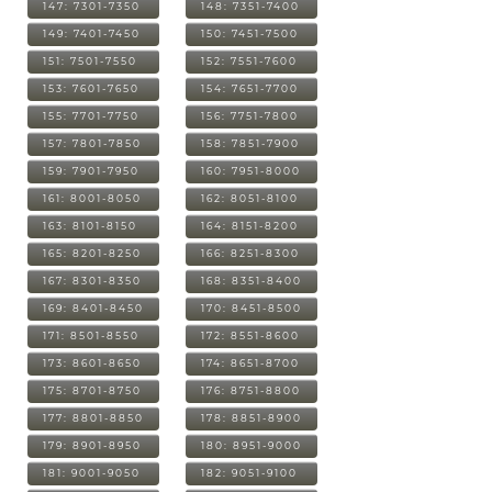
147: 7301-7350
148: 7351-7400
149: 7401-7450
150: 7451-7500
151: 7501-7550
152: 7551-7600
153: 7601-7650
154: 7651-7700
155: 7701-7750
156: 7751-7800
157: 7801-7850
158: 7851-7900
159: 7901-7950
160: 7951-8000
161: 8001-8050
162: 8051-8100
163: 8101-8150
164: 8151-8200
165: 8201-8250
166: 8251-8300
167: 8301-8350
168: 8351-8400
169: 8401-8450
170: 8451-8500
171: 8501-8550
172: 8551-8600
173: 8601-8650
174: 8651-8700
175: 8701-8750
176: 8751-8800
177: 8801-8850
178: 8851-8900
179: 8901-8950
180: 8951-9000
181: 9001-9050
182: 9051-9100