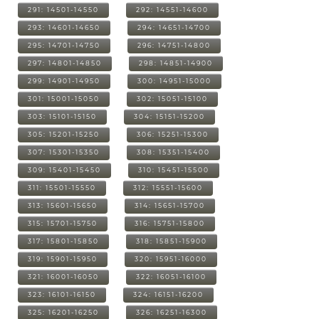
291: 14501-14550
292: 14551-14600
293: 14601-14650
294: 14651-14700
295: 14701-14750
296: 14751-14800
297: 14801-14850
298: 14851-14900
299: 14901-14950
300: 14951-15000
301: 15001-15050
302: 15051-15100
303: 15101-15150
304: 15151-15200
305: 15201-15250
306: 15251-15300
307: 15301-15350
308: 15351-15400
309: 15401-15450
310: 15451-15500
311: 15501-15550
312: 15551-15600
313: 15601-15650
314: 15651-15700
315: 15701-15750
316: 15751-15800
317: 15801-15850
318: 15851-15900
319: 15901-15950
320: 15951-16000
321: 16001-16050
322: 16051-16100
323: 16101-16150
324: 16151-16200
325: 16201-16250
326: 16251-16300