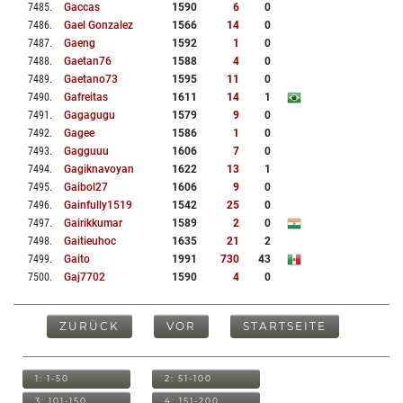
7485
.
Gaccas
1590
6
0
7486
.
Gael Gonzalez
1566
14
0
7487
.
Gaeng
1592
1
0
7488
.
Gaetan76
1588
4
0
7489
.
Gaetano73
1595
11
0
7490
.
Gafreitas
1611
14
1
7491
.
Gagagugu
1579
9
0
7492
.
Gagee
1586
1
0
7493
.
Gagguuu
1606
7
0
7494
.
Gagiknavoyan
1622
13
1
7495
.
Gaibol27
1606
9
0
7496
.
Gainfully1519
1542
25
0
7497
.
Gairikkumar
1589
2
0
7498
.
Gaitieuhoc
1635
21
2
7499
.
Gaito
1991
730
43
7500
.
Gaj7702
1590
4
0
ZURÜCK
VOR
STARTSEITE
1: 1-50
2: 51-100
3: 101-150
4: 151-200