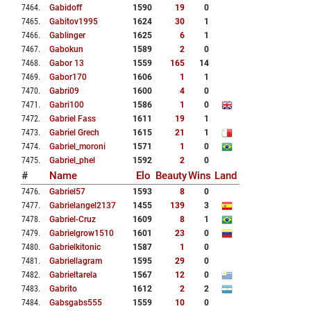
7464
.
Gabidoff
1590
19
0
7465
.
Gabitov1995
1624
30
1
7466
.
Gablinger
1625
6
1
7467
.
Gabokun
1589
2
0
7468
.
Gabor 13
1559
165
14
7469
.
Gabor170
1606
1
1
7470
.
Gabri09
1600
4
0
7471
.
Gabri100
1586
1
0
7472
.
Gabriel Fass
1611
19
1
7473
.
Gabriel Grech
1615
21
1
7474
.
Gabriel_moroni
1571
1
0
7475
.
Gabriel_phel
1592
2
0
#
Name
Elo
Beauty
Wins
Land
7476
.
Gabriel57
1593
8
0
7477
.
Gabrielangel2137
1455
139
3
7478
.
Gabriel-Cruz
1609
8
1
7479
.
Gabrielgrow1510
1601
23
0
7480
.
Gabrielkitonic
1587
1
0
7481
.
Gabriellagram
1595
29
0
7482
.
Gabrieltarela
1567
12
0
7483
.
Gabrito
1612
2
2
7484
.
Gabsgabs555
1559
10
0