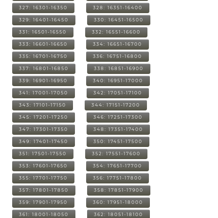
327: 16301-16350
328: 16351-16400
329: 16401-16450
330: 16451-16500
331: 16501-16550
332: 16551-16600
333: 16601-16650
334: 16651-16700
335: 16701-16750
336: 16751-16800
337: 16801-16850
338: 16851-16900
339: 16901-16950
340: 16951-17000
341: 17001-17050
342: 17051-17100
343: 17101-17150
344: 17151-17200
345: 17201-17250
346: 17251-17300
347: 17301-17350
348: 17351-17400
349: 17401-17450
350: 17451-17500
351: 17501-17550
352: 17551-17600
353: 17601-17650
354: 17651-17700
355: 17701-17750
356: 17751-17800
357: 17801-17850
358: 17851-17900
359: 17901-17950
360: 17951-18000
361: 18001-18050
362: 18051-18100