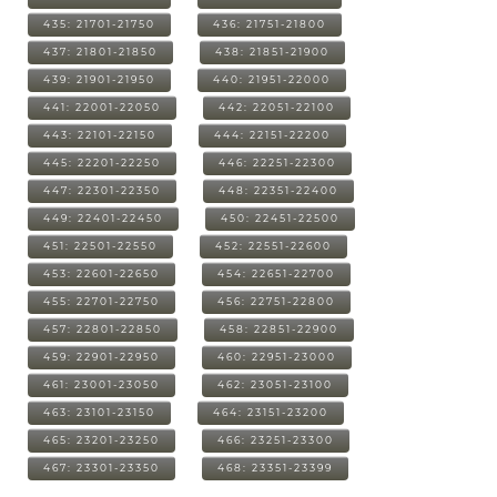
435: 21701-21750
436: 21751-21800
437: 21801-21850
438: 21851-21900
439: 21901-21950
440: 21951-22000
441: 22001-22050
442: 22051-22100
443: 22101-22150
444: 22151-22200
445: 22201-22250
446: 22251-22300
447: 22301-22350
448: 22351-22400
449: 22401-22450
450: 22451-22500
451: 22501-22550
452: 22551-22600
453: 22601-22650
454: 22651-22700
455: 22701-22750
456: 22751-22800
457: 22801-22850
458: 22851-22900
459: 22901-22950
460: 22951-23000
461: 23001-23050
462: 23051-23100
463: 23101-23150
464: 23151-23200
465: 23201-23250
466: 23251-23300
467: 23301-23350
468: 23351-23399