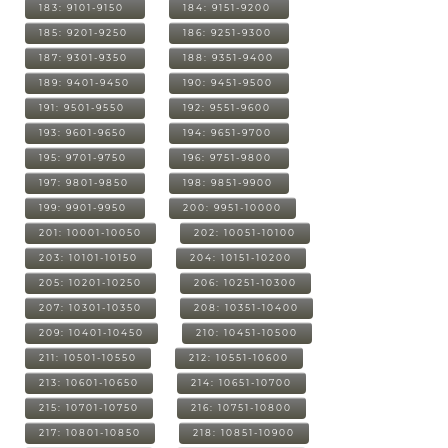
183: 9101-9150
184: 9151-9200
185: 9201-9250
186: 9251-9300
187: 9301-9350
188: 9351-9400
189: 9401-9450
190: 9451-9500
191: 9501-9550
192: 9551-9600
193: 9601-9650
194: 9651-9700
195: 9701-9750
196: 9751-9800
197: 9801-9850
198: 9851-9900
199: 9901-9950
200: 9951-10000
201: 10001-10050
202: 10051-10100
203: 10101-10150
204: 10151-10200
205: 10201-10250
206: 10251-10300
207: 10301-10350
208: 10351-10400
209: 10401-10450
210: 10451-10500
211: 10501-10550
212: 10551-10600
213: 10601-10650
214: 10651-10700
215: 10701-10750
216: 10751-10800
217: 10801-10850
218: 10851-10900