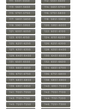
111: 5501-5550
112: 5551-5600
113: 5601-5650
114: 5651-5700
115: 5701-5750
116: 5751-5800
117: 5801-5850
118: 5851-5900
119: 5901-5950
120: 5951-6000
121: 6001-6050
122: 6051-6100
123: 6101-6150
124: 6151-6200
125: 6201-6250
126: 6251-6300
127: 6301-6350
128: 6351-6400
129: 6401-6450
130: 6451-6500
131: 6501-6550
132: 6551-6600
133: 6601-6650
134: 6651-6700
135: 6701-6750
136: 6751-6800
137: 6801-6850
138: 6851-6900
139: 6901-6950
140: 6951-7000
141: 7001-7050
142: 7051-7100
143: 7101-7150
144: 7151-7200
145: 7201-7250
146: 7251-7300