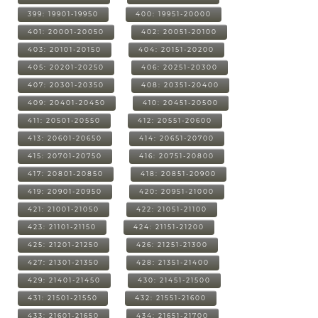
399: 19901-19950
400: 19951-20000
401: 20001-20050
402: 20051-20100
403: 20101-20150
404: 20151-20200
405: 20201-20250
406: 20251-20300
407: 20301-20350
408: 20351-20400
409: 20401-20450
410: 20451-20500
411: 20501-20550
412: 20551-20600
413: 20601-20650
414: 20651-20700
415: 20701-20750
416: 20751-20800
417: 20801-20850
418: 20851-20900
419: 20901-20950
420: 20951-21000
421: 21001-21050
422: 21051-21100
423: 21101-21150
424: 21151-21200
425: 21201-21250
426: 21251-21300
427: 21301-21350
428: 21351-21400
429: 21401-21450
430: 21451-21500
431: 21501-21550
432: 21551-21600
433: 21601-21650
434: 21651-21700