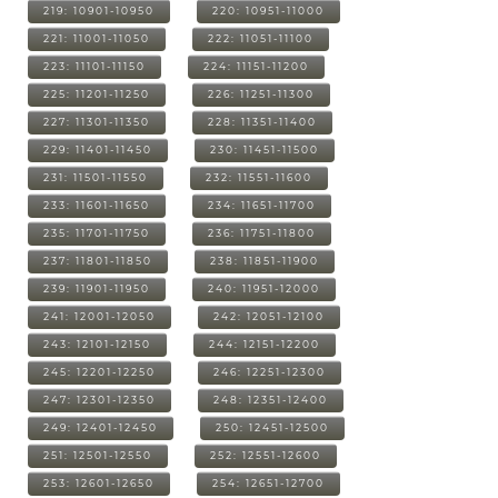
219: 10901-10950
220: 10951-11000
221: 11001-11050
222: 11051-11100
223: 11101-11150
224: 11151-11200
225: 11201-11250
226: 11251-11300
227: 11301-11350
228: 11351-11400
229: 11401-11450
230: 11451-11500
231: 11501-11550
232: 11551-11600
233: 11601-11650
234: 11651-11700
235: 11701-11750
236: 11751-11800
237: 11801-11850
238: 11851-11900
239: 11901-11950
240: 11951-12000
241: 12001-12050
242: 12051-12100
243: 12101-12150
244: 12151-12200
245: 12201-12250
246: 12251-12300
247: 12301-12350
248: 12351-12400
249: 12401-12450
250: 12451-12500
251: 12501-12550
252: 12551-12600
253: 12601-12650
254: 12651-12700