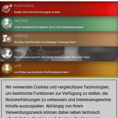
PLAYCHESS
Spielen Sie Online Schach gegen andere
TACTICS
Lösen Sie taktische Aufgaben, die zu Ihrer Spielstärke passen
VIDEOS
Stunden über Stunden hochklassiger Trainingsvideos
FRITZ
Das Schachprogramm, das wie ein Mensch spielt. Mit guten Tipps
LIVE
Live Partien aus laufenden Großmeisterturnieren
OPENINGS
Wir verwenden Cookies und vergleichbare Technologien,
Erfassen und Üben Sie Ihr Eröffnungsrepertoire
um bestimmte Funktionen zur Verfügung zu stellen, die
DATABASE
Nutzererfahrungen zu verbessern und interessengerechte
Acht Millionen starke Partien
Inhalte auszuspielen. Abhängig von ihrem
MYGAMES
Verwendungszweck können dabei neben technisch
Speichern und analysieren Sie eigene Partien in der Cloud