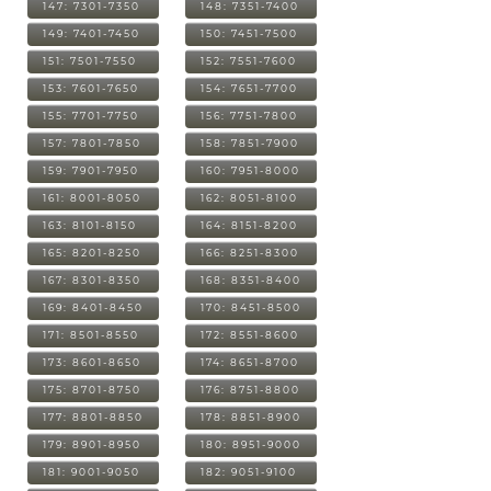
147: 7301-7350
148: 7351-7400
149: 7401-7450
150: 7451-7500
151: 7501-7550
152: 7551-7600
153: 7601-7650
154: 7651-7700
155: 7701-7750
156: 7751-7800
157: 7801-7850
158: 7851-7900
159: 7901-7950
160: 7951-8000
161: 8001-8050
162: 8051-8100
163: 8101-8150
164: 8151-8200
165: 8201-8250
166: 8251-8300
167: 8301-8350
168: 8351-8400
169: 8401-8450
170: 8451-8500
171: 8501-8550
172: 8551-8600
173: 8601-8650
174: 8651-8700
175: 8701-8750
176: 8751-8800
177: 8801-8850
178: 8851-8900
179: 8901-8950
180: 8951-9000
181: 9001-9050
182: 9051-9100