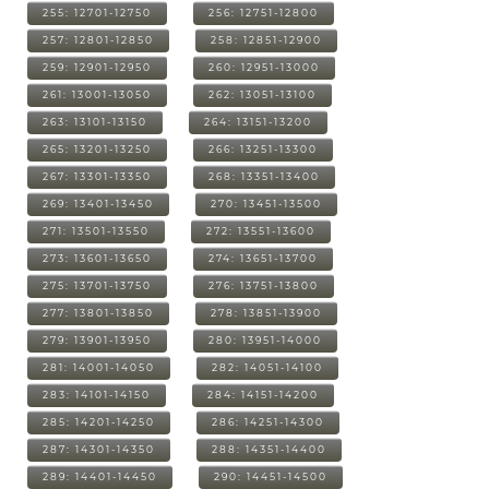
255: 12701-12750
256: 12751-12800
257: 12801-12850
258: 12851-12900
259: 12901-12950
260: 12951-13000
261: 13001-13050
262: 13051-13100
263: 13101-13150
264: 13151-13200
265: 13201-13250
266: 13251-13300
267: 13301-13350
268: 13351-13400
269: 13401-13450
270: 13451-13500
271: 13501-13550
272: 13551-13600
273: 13601-13650
274: 13651-13700
275: 13701-13750
276: 13751-13800
277: 13801-13850
278: 13851-13900
279: 13901-13950
280: 13951-14000
281: 14001-14050
282: 14051-14100
283: 14101-14150
284: 14151-14200
285: 14201-14250
286: 14251-14300
287: 14301-14350
288: 14351-14400
289: 14401-14450
290: 14451-14500