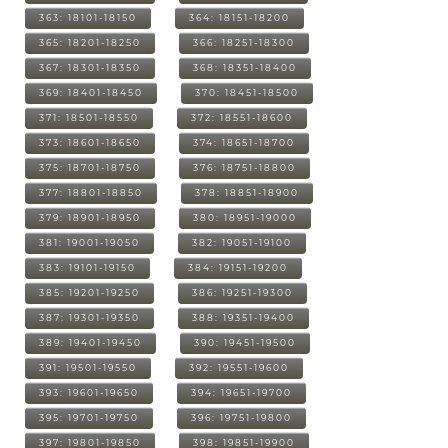
363: 18101-18150
364: 18151-18200
365: 18201-18250
366: 18251-18300
367: 18301-18350
368: 18351-18400
369: 18401-18450
370: 18451-18500
371: 18501-18550
372: 18551-18600
373: 18601-18650
374: 18651-18700
375: 18701-18750
376: 18751-18800
377: 18801-18850
378: 18851-18900
379: 18901-18950
380: 18951-19000
381: 19001-19050
382: 19051-19100
383: 19101-19150
384: 19151-19200
385: 19201-19250
386: 19251-19300
387: 19301-19350
388: 19351-19400
389: 19401-19450
390: 19451-19500
391: 19501-19550
392: 19551-19600
393: 19601-19650
394: 19651-19700
395: 19701-19750
396: 19751-19800
397: 19801-19850
398: 19851-19900