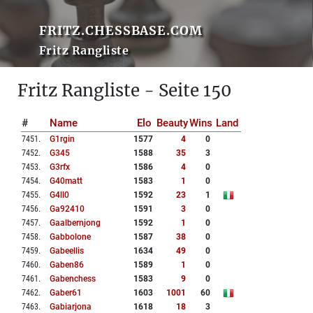
FRITZ.CHESSBASE.COM
Fritz Rangliste
Fritz Rangliste - Seite 150
#
Name
Elo
Beauty
Wins
Land
7451
.
G1rgin
1577
4
0
7452
.
G345
1588
35
3
7453
.
G3rfx
1586
4
0
7454
.
G40matt
1583
1
0
7455
.
G4ll0
1592
23
1
7456
.
Ga92410
1591
3
0
7457
.
Gaalbernjong
1592
1
0
7458
.
Gabbolone
1587
38
0
7459
.
Gabeellis
1634
49
0
7460
.
Gaben86
1589
1
0
7461
.
Gabenchess
1583
9
0
7462
.
Gaber61
1603
1001
60
7463
.
Gabiarjona
1618
18
3