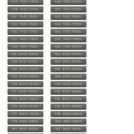
147: 7301-7350
148: 7351-7400
149: 7401-7450
150: 7451-7500
151: 7501-7550
152: 7551-7600
153: 7601-7650
154: 7651-7700
155: 7701-7750
156: 7751-7800
157: 7801-7850
158: 7851-7900
159: 7901-7950
160: 7951-8000
161: 8001-8050
162: 8051-8100
163: 8101-8150
164: 8151-8200
165: 8201-8250
166: 8251-8300
167: 8301-8350
168: 8351-8400
169: 8401-8450
170: 8451-8500
171: 8501-8550
172: 8551-8600
173: 8601-8650
174: 8651-8700
175: 8701-8750
176: 8751-8800
177: 8801-8850
178: 8851-8900
179: 8901-8950
180: 8951-9000
181: 9001-9050
182: 9051-9100