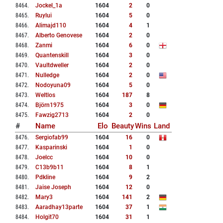
8464
.
Jockel_1a
1604
2
0
8465
.
Ruylui
1604
5
0
8466
.
Alimajd110
1604
4
1
8467
.
Alberto Genovese
1604
2
0
8468
.
Zanmi
1604
6
0
8469
.
Quantenskill
1604
3
0
8470
.
Vaultdweller
1604
2
0
8471
.
Nulledge
1604
2
0
8472
.
Nodoyuna09
1604
5
0
8473
.
Weltlos
1604
187
8
8474
.
Björn1975
1604
3
0
8475
.
Fawzig2713
1604
2
0
#
Name
Elo
Beauty
Wins
Land
8476
.
Sergiofab99
1604
16
0
8477
.
Kasparinski
1604
1
0
8478
.
Joelcc
1604
10
0
8479
.
C13b9b11
1604
8
1
8480
.
Pdkline
1604
9
2
8481
.
Jaise Joseph
1604
12
0
8482
.
Mary3
1604
141
2
8483
.
Aaradhay13parte
1604
37
1
8484
.
Holgit70
1604
31
1