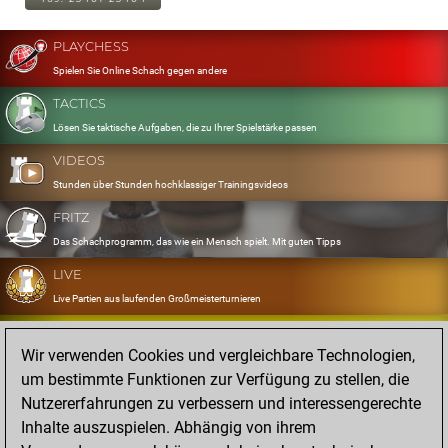
PLAYCHESS
Spielen Sie Online Schach gegen andere
TACTICS
Lösen Sie taktische Aufgaben, die zu Ihrer Spielstärke passen
VIDEOS
Stunden über Stunden hochklassiger Trainingsvideos
FRITZ
Das Schachprogramm, das wie ein Mensch spielt. Mit guten Tipps
LIVE
Live Partien aus laufenden Großmeisterturnieren
OPENINGS
Wir verwenden Cookies und vergleichbare Technologien,
Erfassen und Üben Sie Ihr Eröffnungsrepertoire
um bestimmte Funktionen zur Verfügung zu stellen, die
DATABASE
Nutzererfahrungen zu verbessern und interessengerechte
Acht Millionen starke Partien
Inhalte auszuspielen. Abhängig von ihrem
MYGAMES