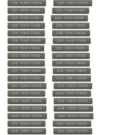
219: 10901-10950
220: 10951-11000
221: 11001-11050
222: 11051-11100
223: 11101-11150
224: 11151-11200
225: 11201-11250
226: 11251-11300
227: 11301-11350
228: 11351-11400
229: 11401-11450
230: 11451-11500
231: 11501-11550
232: 11551-11600
233: 11601-11650
234: 11651-11700
235: 11701-11750
236: 11751-11800
237: 11801-11850
238: 11851-11900
239: 11901-11950
240: 11951-12000
241: 12001-12050
242: 12051-12100
243: 12101-12150
244: 12151-12200
245: 12201-12250
246: 12251-12300
247: 12301-12350
248: 12351-12400
249: 12401-12450
250: 12451-12500
251: 12501-12550
252: 12551-12600
253: 12601-12650
254: 12651-12700