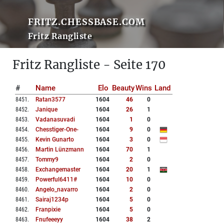
FRITZ.CHESSBASE.COM
Fritz Rangliste
Fritz Rangliste - Seite 170
#
Name
Elo
Beauty
Wins
Land
8451
.
Ratan3577
1604
46
0
8452
.
Janique
1604
26
1
8453
.
Vadanasuvadi
1604
1
0
8454
.
Chesstiger-One-
1604
9
0
8455
.
Kevin Gunarto
1604
3
0
8456
.
Martin Lünzmann
1604
70
1
8457
.
Tommy9
1604
2
0
8458
.
Exchangemaster
1604
20
1
8459
.
Powerful6411#
1604
10
0
8460
.
Angelo_navarro
1604
2
0
8461
.
Sairaj1234p
1604
5
0
8462
.
Franpixie
1604
5
0
8463
.
Fnufeeeyy
1604
38
2