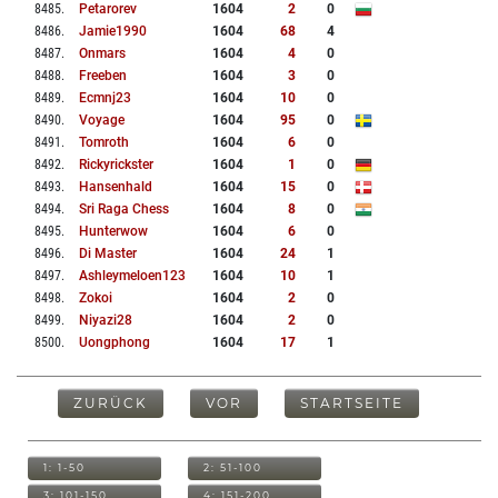
8485
.
Petarorev
1604
2
0
8486
.
Jamie1990
1604
68
4
8487
.
Onmars
1604
4
0
8488
.
Freeben
1604
3
0
8489
.
Ecmnj23
1604
10
0
8490
.
Voyage
1604
95
0
8491
.
Tomroth
1604
6
0
8492
.
Rickyrickster
1604
1
0
8493
.
Hansenhald
1604
15
0
8494
.
Sri Raga Chess
1604
8
0
8495
.
Hunterwow
1604
6
0
8496
.
Di Master
1604
24
1
8497
.
Ashleymeloen123
1604
10
1
8498
.
Zokoi
1604
2
0
8499
.
Niyazi28
1604
2
0
8500
.
Uongphong
1604
17
1
ZURÜCK
VOR
STARTSEITE
1: 1-50
2: 51-100
3: 101-150
4: 151-200