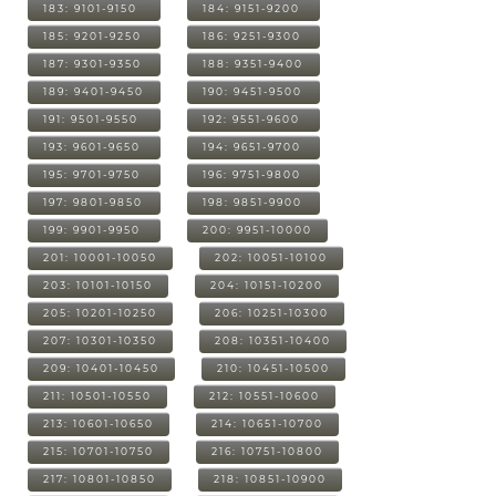
183: 9101-9150
184: 9151-9200
185: 9201-9250
186: 9251-9300
187: 9301-9350
188: 9351-9400
189: 9401-9450
190: 9451-9500
191: 9501-9550
192: 9551-9600
193: 9601-9650
194: 9651-9700
195: 9701-9750
196: 9751-9800
197: 9801-9850
198: 9851-9900
199: 9901-9950
200: 9951-10000
201: 10001-10050
202: 10051-10100
203: 10101-10150
204: 10151-10200
205: 10201-10250
206: 10251-10300
207: 10301-10350
208: 10351-10400
209: 10401-10450
210: 10451-10500
211: 10501-10550
212: 10551-10600
213: 10601-10650
214: 10651-10700
215: 10701-10750
216: 10751-10800
217: 10801-10850
218: 10851-10900