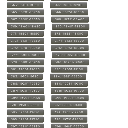
363: 18101-18150
364: 18151-18200
365: 18201-18250
366: 18251-18300
367: 18301-18350
368: 18351-18400
369: 18401-18450
370: 18451-18500
371: 18501-18550
372: 18551-18600
373: 18601-18650
374: 18651-18700
375: 18701-18750
376: 18751-18800
377: 18801-18850
378: 18851-18900
379: 18901-18950
380: 18951-19000
381: 19001-19050
382: 19051-19100
383: 19101-19150
384: 19151-19200
385: 19201-19250
386: 19251-19300
387: 19301-19350
388: 19351-19400
389: 19401-19450
390: 19451-19500
391: 19501-19550
392: 19551-19600
393: 19601-19650
394: 19651-19700
395: 19701-19750
396: 19751-19800
397: 19801-19850
398: 19851-19900