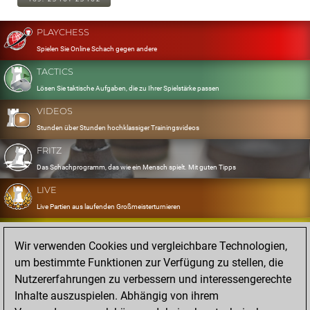
PLAYCHESS
Spielen Sie Online Schach gegen andere
TACTICS
Lösen Sie taktische Aufgaben, die zu Ihrer Spielstärke passen
VIDEOS
Stunden über Stunden hochklassiger Trainingsvideos
FRITZ
Das Schachprogramm, das wie ein Mensch spielt. Mit guten Tipps
LIVE
Live Partien aus laufenden Großmeisterturnieren
OPENINGS
Wir verwenden Cookies und vergleichbare Technologien,
Erfassen und Üben Sie Ihr Eröffnungsrepertoire
um bestimmte Funktionen zur Verfügung zu stellen, die
DATABASE
Nutzererfahrungen zu verbessern und interessengerechte
Acht Millionen starke Partien
Inhalte auszuspielen. Abhängig von ihrem
MYGAMES