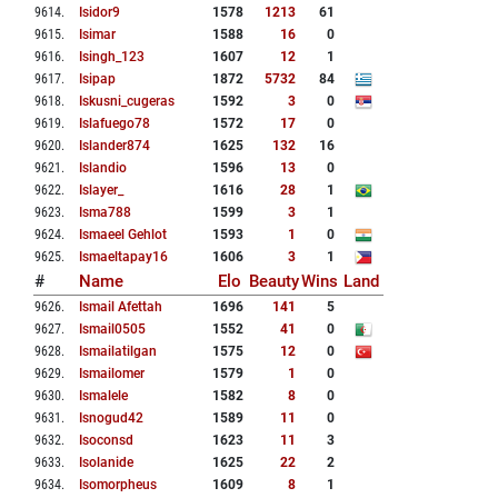
9614
.
Isidor9
1578
1213
61
9615
.
Isimar
1588
16
0
9616
.
Isingh_123
1607
12
1
9617
.
Isipap
1872
5732
84
9618
.
Iskusni_cugeras
1592
3
0
9619
.
Islafuego78
1572
17
0
9620
.
Islander874
1625
132
16
9621
.
Islandio
1596
13
0
9622
.
Islayer_
1616
28
1
9623
.
Isma788
1599
3
1
9624
.
Ismaeel Gehlot
1593
1
0
9625
.
Ismaeltapay16
1606
3
1
#
Name
Elo
Beauty
Wins
Land
9626
.
Ismail Afettah
1696
141
5
9627
.
Ismail0505
1552
41
0
9628
.
Ismailatilgan
1575
12
0
9629
.
Ismailomer
1579
1
0
9630
.
Ismalele
1582
8
0
9631
.
Isnogud42
1589
11
0
9632
.
Isoconsd
1623
11
3
9633
.
Isolanide
1625
22
2
9634
.
Isomorpheus
1609
8
1