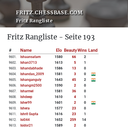
FRITZ.CHESSBASE.COM
Fritz Rangliste
Fritz Rangliste - Seite 193
#
Name
Elo
Beauty
Wins
Land
9601
.
Ishaansatam
1580
66
2
9602
.
Ishan3713
1613
5
1
9603
.
Ishandabhade
1586
13
0
9604
.
Ishandas_2009
1581
3
0
9605
.
Ishanganguly
1643
45
2
9606
.
Ishangm2500
1590
2
0
9607
.
Isharmel
1581
36
0
9608
.
Ishdeep
1610
4
1
9609
.
Isher99
1601
2
0
9610
.
Ishera
1577
23
0
9611
.
Ishrit Gupta
1616
23
1
9612
.
Isi044
1652
259
14
9613
.
Isidor21
1589
2
0