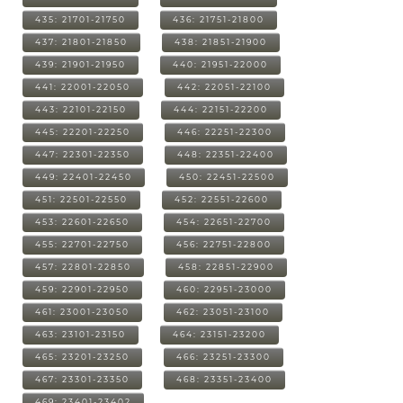
435: 21701-21750
436: 21751-21800
437: 21801-21850
438: 21851-21900
439: 21901-21950
440: 21951-22000
441: 22001-22050
442: 22051-22100
443: 22101-22150
444: 22151-22200
445: 22201-22250
446: 22251-22300
447: 22301-22350
448: 22351-22400
449: 22401-22450
450: 22451-22500
451: 22501-22550
452: 22551-22600
453: 22601-22650
454: 22651-22700
455: 22701-22750
456: 22751-22800
457: 22801-22850
458: 22851-22900
459: 22901-22950
460: 22951-23000
461: 23001-23050
462: 23051-23100
463: 23101-23150
464: 23151-23200
465: 23201-23250
466: 23251-23300
467: 23301-23350
468: 23351-23400
469: 23401-23402