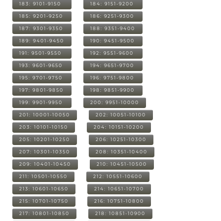
183: 9101-9150
184: 9151-9200
185: 9201-9250
186: 9251-9300
187: 9301-9350
188: 9351-9400
189: 9401-9450
190: 9451-9500
191: 9501-9550
192: 9551-9600
193: 9601-9650
194: 9651-9700
195: 9701-9750
196: 9751-9800
197: 9801-9850
198: 9851-9900
199: 9901-9950
200: 9951-10000
201: 10001-10050
202: 10051-10100
203: 10101-10150
204: 10151-10200
205: 10201-10250
206: 10251-10300
207: 10301-10350
208: 10351-10400
209: 10401-10450
210: 10451-10500
211: 10501-10550
212: 10551-10600
213: 10601-10650
214: 10651-10700
215: 10701-10750
216: 10751-10800
217: 10801-10850
218: 10851-10900