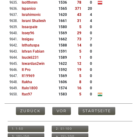
9635
.
Isotthmm
1536
78
0
9636
.
Ispanico
1565
371
20
9637
.
Israhimovic
1620
43
4
9638
.
Israni Shailesh
1661
31
4
9639
.
Issacpale
1580
5
0
9640
.
Issey96
1569
29
0
9641
.
Issigau
1662
73
7
9642
.
Isthatuspa
1588
14
0
9643
.
Istvan Fabian
1591
5
0
9644
.
Isuck6231
1589
1
0
9645
.
Iswardas2win
1622
12
0
9646
.
It Pro
1592
19
0
9647
.
It19969
1569
5
0
9648
.
Itakha
1606
8
0
9649
.
Italo1800
1574
16
0
9650
.
Itas97
1583
5
0
ZURÜCK
VOR
STARTSEITE
1: 1-50
2: 51-100
3: 101-150
4: 151-200