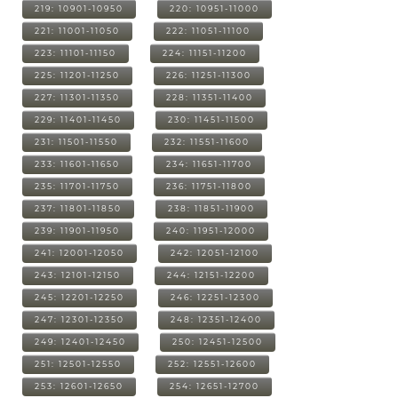
219: 10901-10950
220: 10951-11000
221: 11001-11050
222: 11051-11100
223: 11101-11150
224: 11151-11200
225: 11201-11250
226: 11251-11300
227: 11301-11350
228: 11351-11400
229: 11401-11450
230: 11451-11500
231: 11501-11550
232: 11551-11600
233: 11601-11650
234: 11651-11700
235: 11701-11750
236: 11751-11800
237: 11801-11850
238: 11851-11900
239: 11901-11950
240: 11951-12000
241: 12001-12050
242: 12051-12100
243: 12101-12150
244: 12151-12200
245: 12201-12250
246: 12251-12300
247: 12301-12350
248: 12351-12400
249: 12401-12450
250: 12451-12500
251: 12501-12550
252: 12551-12600
253: 12601-12650
254: 12651-12700