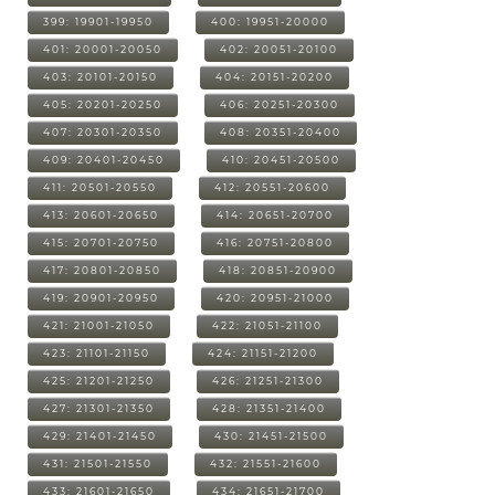
399: 19901-19950
400: 19951-20000
401: 20001-20050
402: 20051-20100
403: 20101-20150
404: 20151-20200
405: 20201-20250
406: 20251-20300
407: 20301-20350
408: 20351-20400
409: 20401-20450
410: 20451-20500
411: 20501-20550
412: 20551-20600
413: 20601-20650
414: 20651-20700
415: 20701-20750
416: 20751-20800
417: 20801-20850
418: 20851-20900
419: 20901-20950
420: 20951-21000
421: 21001-21050
422: 21051-21100
423: 21101-21150
424: 21151-21200
425: 21201-21250
426: 21251-21300
427: 21301-21350
428: 21351-21400
429: 21401-21450
430: 21451-21500
431: 21501-21550
432: 21551-21600
433: 21601-21650
434: 21651-21700