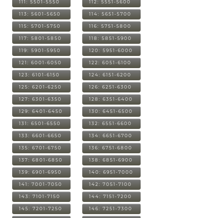
111: 5501-5550
112: 5551-5600
113: 5601-5650
114: 5651-5700
115: 5701-5750
116: 5751-5800
117: 5801-5850
118: 5851-5900
119: 5901-5950
120: 5951-6000
121: 6001-6050
122: 6051-6100
123: 6101-6150
124: 6151-6200
125: 6201-6250
126: 6251-6300
127: 6301-6350
128: 6351-6400
129: 6401-6450
130: 6451-6500
131: 6501-6550
132: 6551-6600
133: 6601-6650
134: 6651-6700
135: 6701-6750
136: 6751-6800
137: 6801-6850
138: 6851-6900
139: 6901-6950
140: 6951-7000
141: 7001-7050
142: 7051-7100
143: 7101-7150
144: 7151-7200
145: 7201-7250
146: 7251-7300