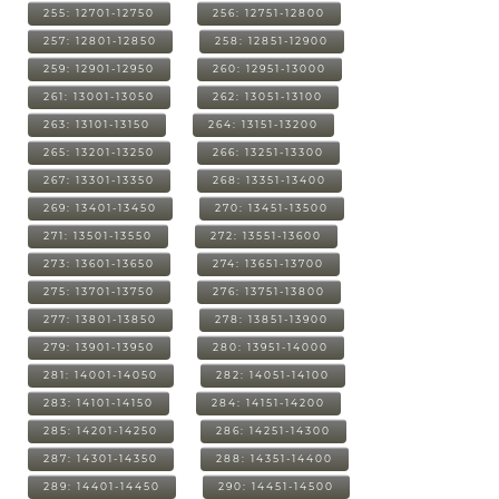
255: 12701-12750
256: 12751-12800
257: 12801-12850
258: 12851-12900
259: 12901-12950
260: 12951-13000
261: 13001-13050
262: 13051-13100
263: 13101-13150
264: 13151-13200
265: 13201-13250
266: 13251-13300
267: 13301-13350
268: 13351-13400
269: 13401-13450
270: 13451-13500
271: 13501-13550
272: 13551-13600
273: 13601-13650
274: 13651-13700
275: 13701-13750
276: 13751-13800
277: 13801-13850
278: 13851-13900
279: 13901-13950
280: 13951-14000
281: 14001-14050
282: 14051-14100
283: 14101-14150
284: 14151-14200
285: 14201-14250
286: 14251-14300
287: 14301-14350
288: 14351-14400
289: 14401-14450
290: 14451-14500