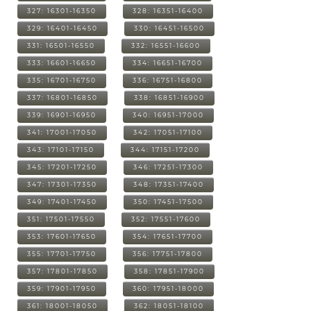
327: 16301-16350
328: 16351-16400
329: 16401-16450
330: 16451-16500
331: 16501-16550
332: 16551-16600
333: 16601-16650
334: 16651-16700
335: 16701-16750
336: 16751-16800
337: 16801-16850
338: 16851-16900
339: 16901-16950
340: 16951-17000
341: 17001-17050
342: 17051-17100
343: 17101-17150
344: 17151-17200
345: 17201-17250
346: 17251-17300
347: 17301-17350
348: 17351-17400
349: 17401-17450
350: 17451-17500
351: 17501-17550
352: 17551-17600
353: 17601-17650
354: 17651-17700
355: 17701-17750
356: 17751-17800
357: 17801-17850
358: 17851-17900
359: 17901-17950
360: 17951-18000
361: 18001-18050
362: 18051-18100