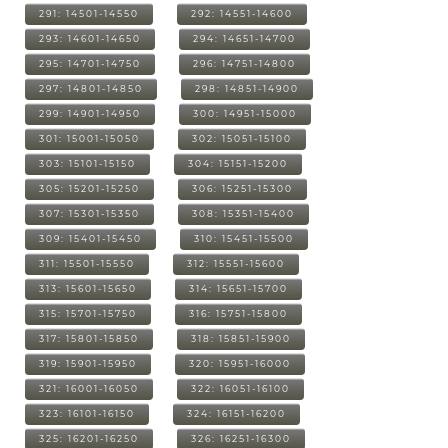
291: 14501-14550
292: 14551-14600
293: 14601-14650
294: 14651-14700
295: 14701-14750
296: 14751-14800
297: 14801-14850
298: 14851-14900
299: 14901-14950
300: 14951-15000
301: 15001-15050
302: 15051-15100
303: 15101-15150
304: 15151-15200
305: 15201-15250
306: 15251-15300
307: 15301-15350
308: 15351-15400
309: 15401-15450
310: 15451-15500
311: 15501-15550
312: 15551-15600
313: 15601-15650
314: 15651-15700
315: 15701-15750
316: 15751-15800
317: 15801-15850
318: 15851-15900
319: 15901-15950
320: 15951-16000
321: 16001-16050
322: 16051-16100
323: 16101-16150
324: 16151-16200
325: 16201-16250
326: 16251-16300