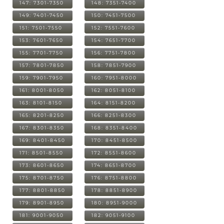
147: 7301-7350
148: 7351-7400
149: 7401-7450
150: 7451-7500
151: 7501-7550
152: 7551-7600
153: 7601-7650
154: 7651-7700
155: 7701-7750
156: 7751-7800
157: 7801-7850
158: 7851-7900
159: 7901-7950
160: 7951-8000
161: 8001-8050
162: 8051-8100
163: 8101-8150
164: 8151-8200
165: 8201-8250
166: 8251-8300
167: 8301-8350
168: 8351-8400
169: 8401-8450
170: 8451-8500
171: 8501-8550
172: 8551-8600
173: 8601-8650
174: 8651-8700
175: 8701-8750
176: 8751-8800
177: 8801-8850
178: 8851-8900
179: 8901-8950
180: 8951-9000
181: 9001-9050
182: 9051-9100