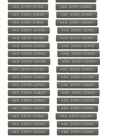
435: 21701-21750
436: 21751-21800
437: 21801-21850
438: 21851-21900
439: 21901-21950
440: 21951-22000
441: 22001-22050
442: 22051-22100
443: 22101-22150
444: 22151-22200
445: 22201-22250
446: 22251-22300
447: 22301-22350
448: 22351-22400
449: 22401-22450
450: 22451-22500
451: 22501-22550
452: 22551-22600
453: 22601-22650
454: 22651-22700
455: 22701-22750
456: 22751-22800
457: 22801-22850
458: 22851-22900
459: 22901-22950
460: 22951-23000
461: 23001-23050
462: 23051-23100
463: 23101-23150
464: 23151-23200
465: 23201-23250
466: 23251-23300
467: 23301-23350
468: 23351-23385