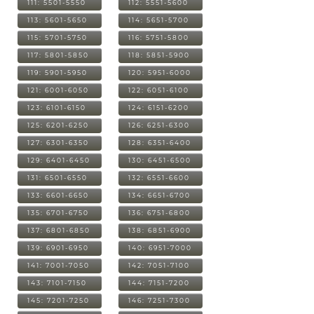
111: 5501-5550
112: 5551-5600
113: 5601-5650
114: 5651-5700
115: 5701-5750
116: 5751-5800
117: 5801-5850
118: 5851-5900
119: 5901-5950
120: 5951-6000
121: 6001-6050
122: 6051-6100
123: 6101-6150
124: 6151-6200
125: 6201-6250
126: 6251-6300
127: 6301-6350
128: 6351-6400
129: 6401-6450
130: 6451-6500
131: 6501-6550
132: 6551-6600
133: 6601-6650
134: 6651-6700
135: 6701-6750
136: 6751-6800
137: 6801-6850
138: 6851-6900
139: 6901-6950
140: 6951-7000
141: 7001-7050
142: 7051-7100
143: 7101-7150
144: 7151-7200
145: 7201-7250
146: 7251-7300