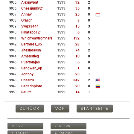
9935
.
Alexjaypat
1599
92
2
9936
.
Chessjunky21
1599
35
0
9937
.
Annav
1599
25
0
9938
.
Orasch
1599
8
0
9939
.
Swg33444
1599
15
3
9940
.
Fikatapo121
1599
6
0
9941
.
Whichwayfromhere
1599
192
5
9942
.
Earthless_85
1599
28
1
9943
.
Jiteshdaksh
1599
74
2
9944
.
Amselstieg
1599
10
0
9945
.
Puertolajas
1599
6
0
9946
.
Sangwan_op
1599
1
0
9947
.
Jonboy
1599
23
1
9948
.
Chssrck
1599
342
2
9949
.
Saltarinpinto
1599
20
0
9950
.
Raulfr
1599
14
1
ZURÜCK
VOR
STARTSEITE
1: 1-50
2: 51-100
3: 101-150
4: 151-200