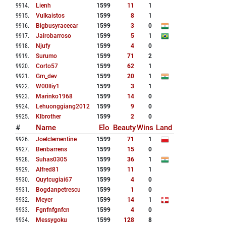
9914
.
Lienh
1599
11
1
9915
.
Vulkaistos
1599
8
1
9916
.
Bigbusyracecar
1599
3
0
9917
.
Jairobarroso
1599
5
1
9918
.
Njufy
1599
4
0
9919
.
Surumo
1599
71
2
9920
.
Corto57
1599
62
1
9921
.
Gm_dev
1599
20
1
9922
.
W00lliy1
1599
3
1
9923
.
Marinko1968
1599
14
0
9924
.
Lehuonggiang2012
1599
9
0
9925
.
Klbrother
1599
2
0
#
Name
Elo
Beauty
Wins
Land
9926
.
Joelclementine
1599
71
1
9927
.
Benbarrens
1599
15
0
9928
.
Suhas0305
1599
36
1
9929
.
Alfred81
1599
11
1
9930
.
Quytcugiai67
1599
4
0
9931
.
Bogdanpetrescu
1599
1
0
9932
.
Meyer
1599
14
1
9933
.
Fgnfnfgnfcn
1599
4
0
9934
.
Messygoku
1599
128
8