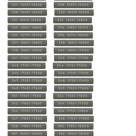
327: 16301-16350
328: 16351-16400
329: 16401-16450
330: 16451-16500
331: 16501-16550
332: 16551-16600
333: 16601-16650
334: 16651-16700
335: 16701-16750
336: 16751-16800
337: 16801-16850
338: 16851-16900
339: 16901-16950
340: 16951-17000
341: 17001-17050
342: 17051-17100
343: 17101-17150
344: 17151-17200
345: 17201-17250
346: 17251-17300
347: 17301-17350
348: 17351-17400
349: 17401-17450
350: 17451-17500
351: 17501-17550
352: 17551-17600
353: 17601-17650
354: 17651-17700
355: 17701-17750
356: 17751-17800
357: 17801-17850
358: 17851-17900
359: 17901-17950
360: 17951-18000
361: 18001-18050
362: 18051-18100