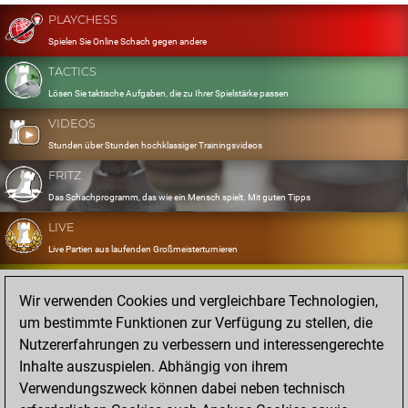
PLAYCHESS
Spielen Sie Online Schach gegen andere
TACTICS
Lösen Sie taktische Aufgaben, die zu Ihrer Spielstärke passen
VIDEOS
Stunden über Stunden hochklassiger Trainingsvideos
FRITZ
Das Schachprogramm, das wie ein Mensch spielt. Mit guten Tipps
LIVE
Live Partien aus laufenden Großmeisterturnieren
OPENINGS
Wir verwenden Cookies und vergleichbare Technologien,
Erfassen und Üben Sie Ihr Eröffnungsrepertoire
um bestimmte Funktionen zur Verfügung zu stellen, die
DATABASE
Nutzererfahrungen zu verbessern und interessengerechte
Acht Millionen starke Partien
Inhalte auszuspielen. Abhängig von ihrem
MYGAMES
Verwendungszweck können dabei neben technisch
Speichern und analysieren Sie eigene Partien in der Cloud