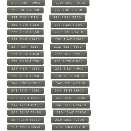
219: 10901-10950
220: 10951-11000
221: 11001-11050
222: 11051-11100
223: 11101-11150
224: 11151-11200
225: 11201-11250
226: 11251-11300
227: 11301-11350
228: 11351-11400
229: 11401-11450
230: 11451-11500
231: 11501-11550
232: 11551-11600
233: 11601-11650
234: 11651-11700
235: 11701-11750
236: 11751-11800
237: 11801-11850
238: 11851-11900
239: 11901-11950
240: 11951-12000
241: 12001-12050
242: 12051-12100
243: 12101-12150
244: 12151-12200
245: 12201-12250
246: 12251-12300
247: 12301-12350
248: 12351-12400
249: 12401-12450
250: 12451-12500
251: 12501-12550
252: 12551-12600
253: 12601-12650
254: 12651-12700