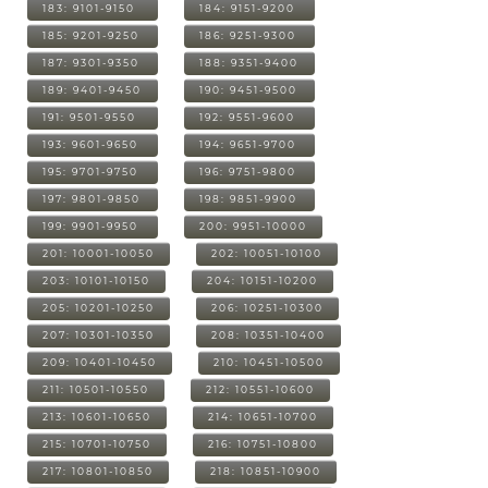
183: 9101-9150
184: 9151-9200
185: 9201-9250
186: 9251-9300
187: 9301-9350
188: 9351-9400
189: 9401-9450
190: 9451-9500
191: 9501-9550
192: 9551-9600
193: 9601-9650
194: 9651-9700
195: 9701-9750
196: 9751-9800
197: 9801-9850
198: 9851-9900
199: 9901-9950
200: 9951-10000
201: 10001-10050
202: 10051-10100
203: 10101-10150
204: 10151-10200
205: 10201-10250
206: 10251-10300
207: 10301-10350
208: 10351-10400
209: 10401-10450
210: 10451-10500
211: 10501-10550
212: 10551-10600
213: 10601-10650
214: 10651-10700
215: 10701-10750
216: 10751-10800
217: 10801-10850
218: 10851-10900