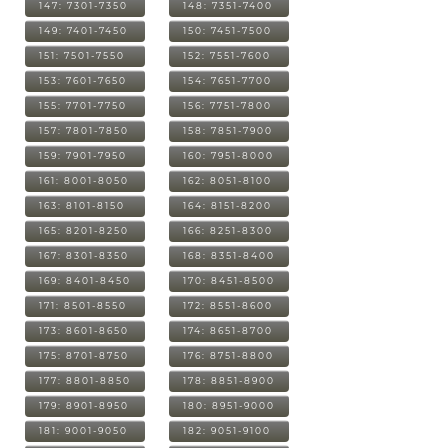
147: 7301-7350
148: 7351-7400
149: 7401-7450
150: 7451-7500
151: 7501-7550
152: 7551-7600
153: 7601-7650
154: 7651-7700
155: 7701-7750
156: 7751-7800
157: 7801-7850
158: 7851-7900
159: 7901-7950
160: 7951-8000
161: 8001-8050
162: 8051-8100
163: 8101-8150
164: 8151-8200
165: 8201-8250
166: 8251-8300
167: 8301-8350
168: 8351-8400
169: 8401-8450
170: 8451-8500
171: 8501-8550
172: 8551-8600
173: 8601-8650
174: 8651-8700
175: 8701-8750
176: 8751-8800
177: 8801-8850
178: 8851-8900
179: 8901-8950
180: 8951-9000
181: 9001-9050
182: 9051-9100