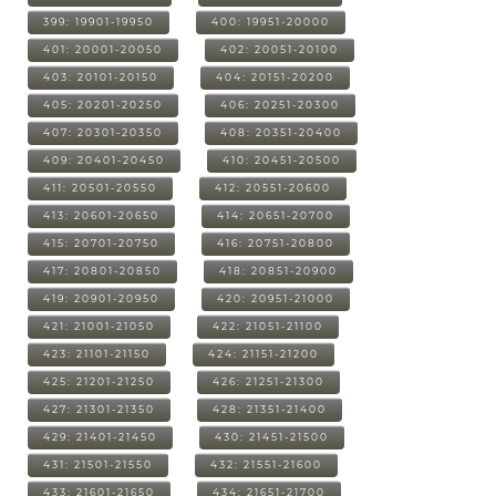
399: 19901-19950
400: 19951-20000
401: 20001-20050
402: 20051-20100
403: 20101-20150
404: 20151-20200
405: 20201-20250
406: 20251-20300
407: 20301-20350
408: 20351-20400
409: 20401-20450
410: 20451-20500
411: 20501-20550
412: 20551-20600
413: 20601-20650
414: 20651-20700
415: 20701-20750
416: 20751-20800
417: 20801-20850
418: 20851-20900
419: 20901-20950
420: 20951-21000
421: 21001-21050
422: 21051-21100
423: 21101-21150
424: 21151-21200
425: 21201-21250
426: 21251-21300
427: 21301-21350
428: 21351-21400
429: 21401-21450
430: 21451-21500
431: 21501-21550
432: 21551-21600
433: 21601-21650
434: 21651-21700