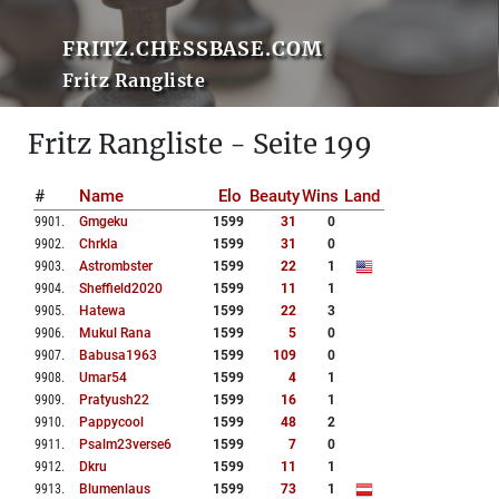
FRITZ.CHESSBASE.COM
Fritz Rangliste
Fritz Rangliste - Seite 199
#
Name
Elo
Beauty
Wins
Land
9901
.
Gmgeku
1599
31
0
9902
.
Chrkla
1599
31
0
9903
.
Astrombster
1599
22
1
9904
.
Sheffield2020
1599
11
1
9905
.
Hatewa
1599
22
3
9906
.
Mukul Rana
1599
5
0
9907
.
Babusa1963
1599
109
0
9908
.
Umar54
1599
4
1
9909
.
Pratyush22
1599
16
1
9910
.
Pappycool
1599
48
2
9911
.
Psalm23verse6
1599
7
0
9912
.
Dkru
1599
11
1
9913
.
Blumenlaus
1599
73
1