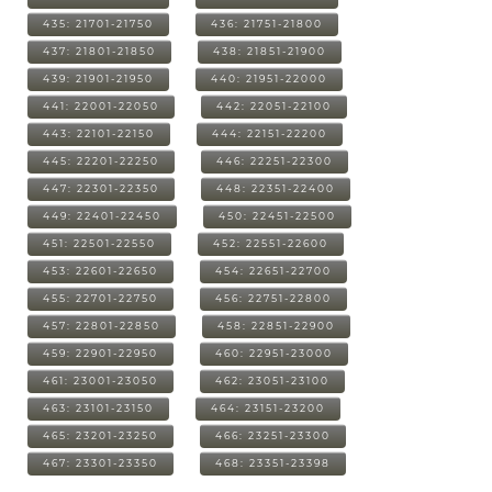
435: 21701-21750
436: 21751-21800
437: 21801-21850
438: 21851-21900
439: 21901-21950
440: 21951-22000
441: 22001-22050
442: 22051-22100
443: 22101-22150
444: 22151-22200
445: 22201-22250
446: 22251-22300
447: 22301-22350
448: 22351-22400
449: 22401-22450
450: 22451-22500
451: 22501-22550
452: 22551-22600
453: 22601-22650
454: 22651-22700
455: 22701-22750
456: 22751-22800
457: 22801-22850
458: 22851-22900
459: 22901-22950
460: 22951-23000
461: 23001-23050
462: 23051-23100
463: 23101-23150
464: 23151-23200
465: 23201-23250
466: 23251-23300
467: 23301-23350
468: 23351-23398