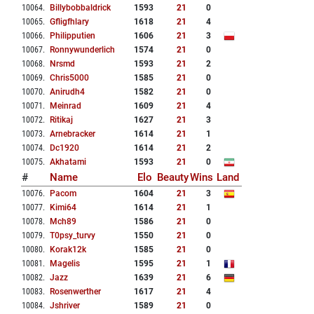
10064
.
Billybobbaldrick
1593
21
0
10065
.
Gfligfhlary
1618
21
4
10066
.
Philipputien
1606
21
3
10067
.
Ronnywunderlich
1574
21
0
10068
.
Nrsmd
1593
21
2
10069
.
Chris5000
1585
21
0
10070
.
Anirudh4
1582
21
0
10071
.
Meinrad
1609
21
4
10072
.
Ritikaj
1627
21
3
10073
.
Arnebracker
1614
21
1
10074
.
Dc1920
1614
21
2
10075
.
Akhatami
1593
21
0
#
Name
Elo
Beauty
Wins
Land
10076
.
Pacom
1604
21
3
10077
.
Kimi64
1614
21
1
10078
.
Mch89
1586
21
0
10079
.
T0psy_turvy
1550
21
0
10080
.
Korak12k
1585
21
0
10081
.
Magelis
1595
21
1
10082
.
Jazz
1639
21
6
10083
.
Rosenwerther
1617
21
4
10084
.
Jshriver
1589
21
0