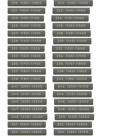
219: 10901-10950
220: 10951-11000
221: 11001-11050
222: 11051-11100
223: 11101-11150
224: 11151-11200
225: 11201-11250
226: 11251-11300
227: 11301-11350
228: 11351-11400
229: 11401-11450
230: 11451-11500
231: 11501-11550
232: 11551-11600
233: 11601-11650
234: 11651-11700
235: 11701-11750
236: 11751-11800
237: 11801-11850
238: 11851-11900
239: 11901-11950
240: 11951-12000
241: 12001-12050
242: 12051-12100
243: 12101-12150
244: 12151-12200
245: 12201-12250
246: 12251-12300
247: 12301-12350
248: 12351-12400
249: 12401-12450
250: 12451-12500
251: 12501-12550
252: 12551-12600
253: 12601-12650
254: 12651-12700