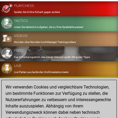
PLAYCHESS
Spielen Sie Online Schach gegen andere
TACTICS
Lösen Sie taktische Aufgaben, die zu Ihrer Spielstärke passen
VIDEOS
Stunden über Stunden hochklassiger Trainingsvideos
FRITZ
Das Schachprogramm, das wie ein Mensch spielt. Mit guten Tipps
LIVE
Live Partien aus laufenden Großmeisterturnieren
OPENINGS
Wir verwenden Cookies und vergleichbare Technologien,
Erfassen und Üben Sie Ihr Eröffnungsrepertoire
um bestimmte Funktionen zur Verfügung zu stellen, die
DATABASE
Nutzererfahrungen zu verbessern und interessengerechte
Acht Millionen starke Partien
Inhalte auszuspielen. Abhängig von ihrem
MYGAMES
Verwendungszweck können dabei neben technisch
Speichern und analysieren Sie eigene Partien in der Cloud