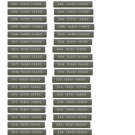
291: 14501-14550
292: 14551-14600
293: 14601-14650
294: 14651-14700
295: 14701-14750
296: 14751-14800
297: 14801-14850
298: 14851-14900
299: 14901-14950
300: 14951-15000
301: 15001-15050
302: 15051-15100
303: 15101-15150
304: 15151-15200
305: 15201-15250
306: 15251-15300
307: 15301-15350
308: 15351-15400
309: 15401-15450
310: 15451-15500
311: 15501-15550
312: 15551-15600
313: 15601-15650
314: 15651-15700
315: 15701-15750
316: 15751-15800
317: 15801-15850
318: 15851-15900
319: 15901-15950
320: 15951-16000
321: 16001-16050
322: 16051-16100
323: 16101-16150
324: 16151-16200
325: 16201-16250
326: 16251-16300