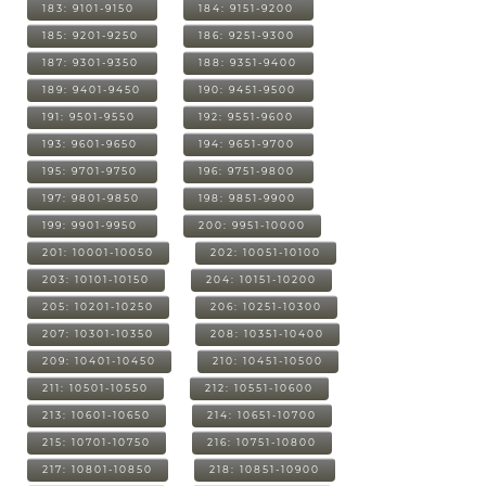
183: 9101-9150
184: 9151-9200
185: 9201-9250
186: 9251-9300
187: 9301-9350
188: 9351-9400
189: 9401-9450
190: 9451-9500
191: 9501-9550
192: 9551-9600
193: 9601-9650
194: 9651-9700
195: 9701-9750
196: 9751-9800
197: 9801-9850
198: 9851-9900
199: 9901-9950
200: 9951-10000
201: 10001-10050
202: 10051-10100
203: 10101-10150
204: 10151-10200
205: 10201-10250
206: 10251-10300
207: 10301-10350
208: 10351-10400
209: 10401-10450
210: 10451-10500
211: 10501-10550
212: 10551-10600
213: 10601-10650
214: 10651-10700
215: 10701-10750
216: 10751-10800
217: 10801-10850
218: 10851-10900