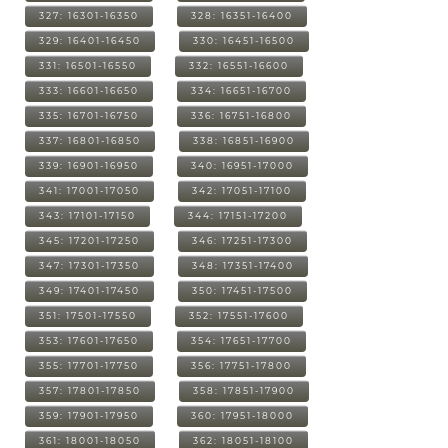
327: 16301-16350
328: 16351-16400
329: 16401-16450
330: 16451-16500
331: 16501-16550
332: 16551-16600
333: 16601-16650
334: 16651-16700
335: 16701-16750
336: 16751-16800
337: 16801-16850
338: 16851-16900
339: 16901-16950
340: 16951-17000
341: 17001-17050
342: 17051-17100
343: 17101-17150
344: 17151-17200
345: 17201-17250
346: 17251-17300
347: 17301-17350
348: 17351-17400
349: 17401-17450
350: 17451-17500
351: 17501-17550
352: 17551-17600
353: 17601-17650
354: 17651-17700
355: 17701-17750
356: 17751-17800
357: 17801-17850
358: 17851-17900
359: 17901-17950
360: 17951-18000
361: 18001-18050
362: 18051-18100