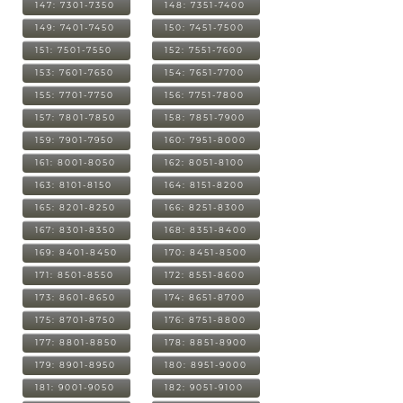
147: 7301-7350
148: 7351-7400
149: 7401-7450
150: 7451-7500
151: 7501-7550
152: 7551-7600
153: 7601-7650
154: 7651-7700
155: 7701-7750
156: 7751-7800
157: 7801-7850
158: 7851-7900
159: 7901-7950
160: 7951-8000
161: 8001-8050
162: 8051-8100
163: 8101-8150
164: 8151-8200
165: 8201-8250
166: 8251-8300
167: 8301-8350
168: 8351-8400
169: 8401-8450
170: 8451-8500
171: 8501-8550
172: 8551-8600
173: 8601-8650
174: 8651-8700
175: 8701-8750
176: 8751-8800
177: 8801-8850
178: 8851-8900
179: 8901-8950
180: 8951-9000
181: 9001-9050
182: 9051-9100