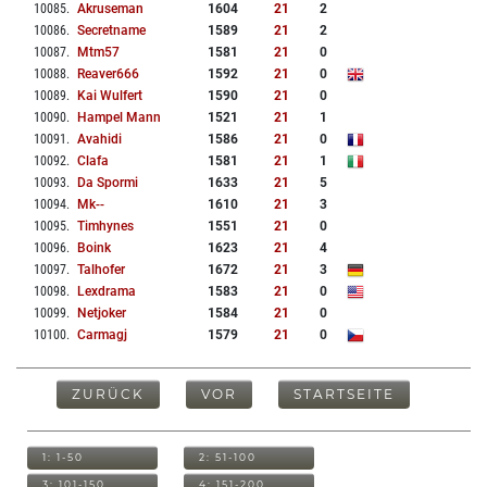
10085
.
Akruseman
1604
21
2
10086
.
Secretname
1589
21
2
10087
.
Mtm57
1581
21
0
10088
.
Reaver666
1592
21
0
10089
.
Kai Wulfert
1590
21
0
10090
.
Hampel Mann
1521
21
1
10091
.
Avahidi
1586
21
0
10092
.
Clafa
1581
21
1
10093
.
Da Spormi
1633
21
5
10094
.
Mk--
1610
21
3
10095
.
Timhynes
1551
21
0
10096
.
Boink
1623
21
4
10097
.
Talhofer
1672
21
3
10098
.
Lexdrama
1583
21
0
10099
.
Netjoker
1584
21
0
10100
.
Carmagj
1579
21
0
ZURÜCK
VOR
STARTSEITE
1: 1-50
2: 51-100
3: 101-150
4: 151-200