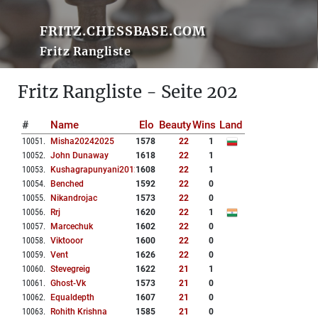
FRITZ.CHESSBASE.COM
Fritz Rangliste
Fritz Rangliste - Seite 202
#
Name
Elo
Beauty
Wins
Land
10051
.
Misha20242025
1578
22
1
10052
.
John Dunaway
1618
22
1
10053
.
Kushagrapunyani2012
1608
22
1
10054
.
Benched
1592
22
0
10055
.
Nikandrojac
1573
22
0
10056
.
Rrj
1620
22
1
10057
.
Marcechuk
1602
22
0
10058
.
Viktooor
1600
22
0
10059
.
Vent
1626
22
0
10060
.
Stevegreig
1622
21
1
10061
.
Ghost-Vk
1573
21
0
10062
.
Equaldepth
1607
21
0
10063
.
Rohith Krishna
1585
21
0