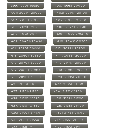
399: 19901-19950
400: 19951-20000
401: 20001-20050
402: 20051-20100
403: 20101-20150
404: 20151-20200
405: 20201-20250
406: 20251-20300
407: 20301-20350
408: 20351-20400
409: 20401-20450
410: 20451-20500
411: 20501-20550
412: 20551-20600
413: 20601-20650
414: 20651-20700
415: 20701-20750
416: 20751-20800
417: 20801-20850
418: 20851-20900
419: 20901-20950
420: 20951-21000
421: 21001-21050
422: 21051-21100
423: 21101-21150
424: 21151-21200
425: 21201-21250
426: 21251-21300
427: 21301-21350
428: 21351-21400
429: 21401-21450
430: 21451-21500
431: 21501-21550
432: 21551-21600
433: 21601-21650
434: 21651-21700