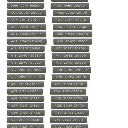
399: 19901-19950
400: 19951-20000
401: 20001-20050
402: 20051-20100
403: 20101-20150
404: 20151-20200
405: 20201-20250
406: 20251-20300
407: 20301-20350
408: 20351-20400
409: 20401-20450
410: 20451-20500
411: 20501-20550
412: 20551-20600
413: 20601-20650
414: 20651-20700
415: 20701-20750
416: 20751-20800
417: 20801-20850
418: 20851-20900
419: 20901-20950
420: 20951-21000
421: 21001-21050
422: 21051-21100
423: 21101-21150
424: 21151-21200
425: 21201-21250
426: 21251-21300
427: 21301-21350
428: 21351-21400
429: 21401-21450
430: 21451-21500
431: 21501-21550
432: 21551-21600
433: 21601-21650
434: 21651-21700