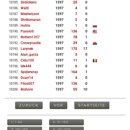
10185
.
Sirdickens
1597
20
0
10186
.
Wälti
1597
4
0
10187
.
Mediwizard
1597
7
0
10188
.
Shrikumaran
1597
2
0
10189
.
Hotris
1597
1
0
10190
.
Paxolotl
1597
136
0
10191
.
Rottem1357
1597
78
1
10192
.
Conwycastle
1597
29
0
10193
.
Larynek
1597
175
17
10194
.
Alan_garza
1597
3
0
10195
.
Cidu100
1597
11
1
10196
.
Idk448
1597
6
0
10197
.
Spiderwray
1597
164
1
10198
.
Dcarr14
1597
4
0
10199
.
Filos007
1597
136
0
10200
.
Ikishore
1597
55
10
ZURÜCK
VOR
STARTSEITE
1: 1-50
2: 51-100
3: 101-150
4: 151-200