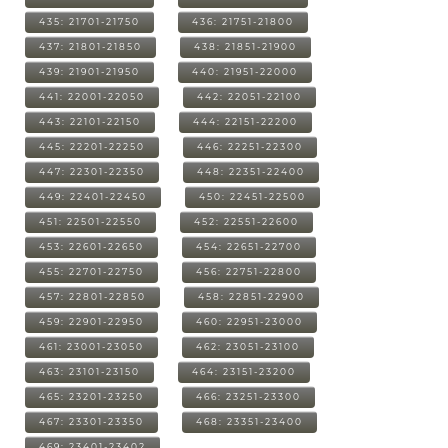
435: 21701-21750
436: 21751-21800
437: 21801-21850
438: 21851-21900
439: 21901-21950
440: 21951-22000
441: 22001-22050
442: 22051-22100
443: 22101-22150
444: 22151-22200
445: 22201-22250
446: 22251-22300
447: 22301-22350
448: 22351-22400
449: 22401-22450
450: 22451-22500
451: 22501-22550
452: 22551-22600
453: 22601-22650
454: 22651-22700
455: 22701-22750
456: 22751-22800
457: 22801-22850
458: 22851-22900
459: 22901-22950
460: 22951-23000
461: 23001-23050
462: 23051-23100
463: 23101-23150
464: 23151-23200
465: 23201-23250
466: 23251-23300
467: 23301-23350
468: 23351-23400
469: 23401-23402