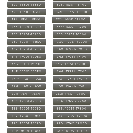
327: 16301-16350
328: 16351-16400
329: 16401-16450
330: 16451-16500
331: 16501-16550
332: 16551-16600
333: 16601-16650
334: 16651-16700
335: 16701-16750
336: 16751-16800
337: 16801-16850
338: 16851-16900
339: 16901-16950
340: 16951-17000
341: 17001-17050
342: 17051-17100
343: 17101-17150
344: 17151-17200
345: 17201-17250
346: 17251-17300
347: 17301-17350
348: 17351-17400
349: 17401-17450
350: 17451-17500
351: 17501-17550
352: 17551-17600
353: 17601-17650
354: 17651-17700
355: 17701-17750
356: 17751-17800
357: 17801-17850
358: 17851-17900
359: 17901-17950
360: 17951-18000
361: 18001-18050
362: 18051-18100