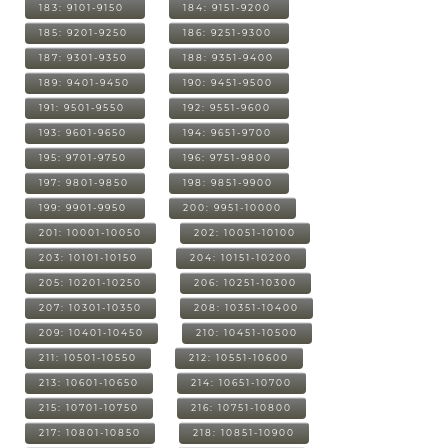
183: 9101-9150
184: 9151-9200
185: 9201-9250
186: 9251-9300
187: 9301-9350
188: 9351-9400
189: 9401-9450
190: 9451-9500
191: 9501-9550
192: 9551-9600
193: 9601-9650
194: 9651-9700
195: 9701-9750
196: 9751-9800
197: 9801-9850
198: 9851-9900
199: 9901-9950
200: 9951-10000
201: 10001-10050
202: 10051-10100
203: 10101-10150
204: 10151-10200
205: 10201-10250
206: 10251-10300
207: 10301-10350
208: 10351-10400
209: 10401-10450
210: 10451-10500
211: 10501-10550
212: 10551-10600
213: 10601-10650
214: 10651-10700
215: 10701-10750
216: 10751-10800
217: 10801-10850
218: 10851-10900