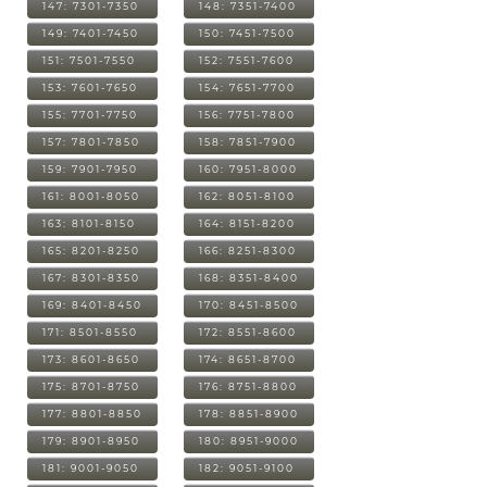
147: 7301-7350
148: 7351-7400
149: 7401-7450
150: 7451-7500
151: 7501-7550
152: 7551-7600
153: 7601-7650
154: 7651-7700
155: 7701-7750
156: 7751-7800
157: 7801-7850
158: 7851-7900
159: 7901-7950
160: 7951-8000
161: 8001-8050
162: 8051-8100
163: 8101-8150
164: 8151-8200
165: 8201-8250
166: 8251-8300
167: 8301-8350
168: 8351-8400
169: 8401-8450
170: 8451-8500
171: 8501-8550
172: 8551-8600
173: 8601-8650
174: 8651-8700
175: 8701-8750
176: 8751-8800
177: 8801-8850
178: 8851-8900
179: 8901-8950
180: 8951-9000
181: 9001-9050
182: 9051-9100