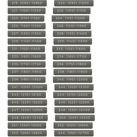
219: 10901-10950
220: 10951-11000
221: 11001-11050
222: 11051-11100
223: 11101-11150
224: 11151-11200
225: 11201-11250
226: 11251-11300
227: 11301-11350
228: 11351-11400
229: 11401-11450
230: 11451-11500
231: 11501-11550
232: 11551-11600
233: 11601-11650
234: 11651-11700
235: 11701-11750
236: 11751-11800
237: 11801-11850
238: 11851-11900
239: 11901-11950
240: 11951-12000
241: 12001-12050
242: 12051-12100
243: 12101-12150
244: 12151-12200
245: 12201-12250
246: 12251-12300
247: 12301-12350
248: 12351-12400
249: 12401-12450
250: 12451-12500
251: 12501-12550
252: 12551-12600
253: 12601-12650
254: 12651-12700