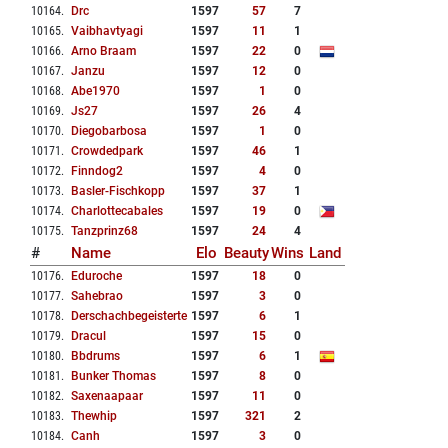
10164
.
Drc
1597
57
7
10165
.
Vaibhavtyagi
1597
11
1
10166
.
Arno Braam
1597
22
0
10167
.
Janzu
1597
12
0
10168
.
Abe1970
1597
1
0
10169
.
Js27
1597
26
4
10170
.
Diegobarbosa
1597
1
0
10171
.
Crowdedpark
1597
46
1
10172
.
Finndog2
1597
4
0
10173
.
Basler-Fischkopp
1597
37
1
10174
.
Charlottecabales
1597
19
0
10175
.
Tanzprinz68
1597
24
4
#
Name
Elo
Beauty
Wins
Land
10176
.
Eduroche
1597
18
0
10177
.
Sahebrao
1597
3
0
10178
.
Derschachbegeisterte
1597
6
1
10179
.
Dracul
1597
15
0
10180
.
Bbdrums
1597
6
1
10181
.
Bunker Thomas
1597
8
0
10182
.
Saxenaapaar
1597
11
0
10183
.
Thewhip
1597
321
2
10184
.
Canh
1597
3
0