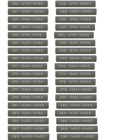
255: 12701-12750
256: 12751-12800
257: 12801-12850
258: 12851-12900
259: 12901-12950
260: 12951-13000
261: 13001-13050
262: 13051-13100
263: 13101-13150
264: 13151-13200
265: 13201-13250
266: 13251-13300
267: 13301-13350
268: 13351-13400
269: 13401-13450
270: 13451-13500
271: 13501-13550
272: 13551-13600
273: 13601-13650
274: 13651-13700
275: 13701-13750
276: 13751-13800
277: 13801-13850
278: 13851-13900
279: 13901-13950
280: 13951-14000
281: 14001-14050
282: 14051-14100
283: 14101-14150
284: 14151-14200
285: 14201-14250
286: 14251-14300
287: 14301-14350
288: 14351-14400
289: 14401-14450
290: 14451-14500