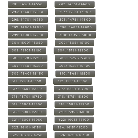
291: 14501-14550
292: 14551-14600
293: 14601-14650
294: 14651-14700
295: 14701-14750
296: 14751-14800
297: 14801-14850
298: 14851-14900
299: 14901-14950
300: 14951-15000
301: 15001-15050
302: 15051-15100
303: 15101-15150
304: 15151-15200
305: 15201-15250
306: 15251-15300
307: 15301-15350
308: 15351-15400
309: 15401-15450
310: 15451-15500
311: 15501-15550
312: 15551-15600
313: 15601-15650
314: 15651-15700
315: 15701-15750
316: 15751-15800
317: 15801-15850
318: 15851-15900
319: 15901-15950
320: 15951-16000
321: 16001-16050
322: 16051-16100
323: 16101-16150
324: 16151-16200
325: 16201-16250
326: 16251-16300