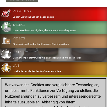
PLAYCHESS
Spielen Sie Online Schach gegen andere
TACTICS
Lösen Sie taktische Aufgaben, die zu Ihrer Spielstärke passen
VIDEOS
Stunden über Stunden hochklassiger Trainingsvideos
FRITZ
Das Schachprogramm, das wie ein Mensch spielt. Mit guten Tipps
LIVE
Live Partien aus laufenden Großmeisterturnieren
OPENINGS
Wir verwenden Cookies und vergleichbare Technologien,
Erfassen und Üben Sie Ihr Eröffnungsrepertoire
um bestimmte Funktionen zur Verfügung zu stellen, die
DATABASE
Nutzererfahrungen zu verbessern und interessengerechte
Acht Millionen starke Partien
Inhalte auszuspielen. Abhängig von ihrem
MYGAMES