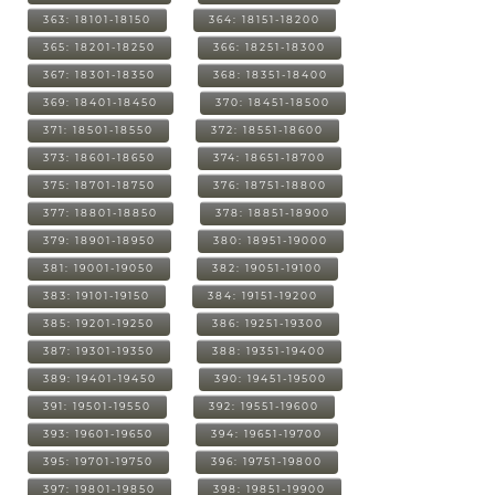
363: 18101-18150
364: 18151-18200
365: 18201-18250
366: 18251-18300
367: 18301-18350
368: 18351-18400
369: 18401-18450
370: 18451-18500
371: 18501-18550
372: 18551-18600
373: 18601-18650
374: 18651-18700
375: 18701-18750
376: 18751-18800
377: 18801-18850
378: 18851-18900
379: 18901-18950
380: 18951-19000
381: 19001-19050
382: 19051-19100
383: 19101-19150
384: 19151-19200
385: 19201-19250
386: 19251-19300
387: 19301-19350
388: 19351-19400
389: 19401-19450
390: 19451-19500
391: 19501-19550
392: 19551-19600
393: 19601-19650
394: 19651-19700
395: 19701-19750
396: 19751-19800
397: 19801-19850
398: 19851-19900