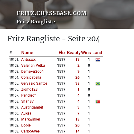
FRITZ.CHESSBASE.COM
Fritz Rangliste
Fritz Rangliste - Seite 204
#
Name
Elo
Beauty
Wins
Land
10151
.
Antraxxx
1597
13
1
10152
.
Valentin Petku
1597
2
0
10153
.
Derhexer2004
1597
9
1
10154
.
Corsicabella
1597
26
1
10155
.
Gervasio Santos
1597
38
1
10156
.
Zigmo123
1597
1
0
10157
.
Penckrof
1597
4
0
10158
.
Shah87
1597
4
1
10159
.
Austingambit
1597
3
1
10160
.
Aukea
1597
7
1
10161
.
Markwinkel
1597
18
1
10162
.
Dobie
1597
20
1
10163
.
Carlo56yee
1597
14
1