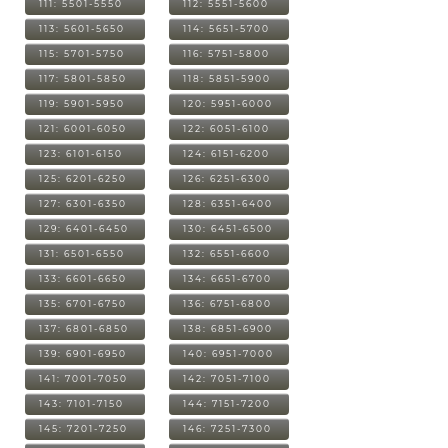
111: 5501-5550
112: 5551-5600
113: 5601-5650
114: 5651-5700
115: 5701-5750
116: 5751-5800
117: 5801-5850
118: 5851-5900
119: 5901-5950
120: 5951-6000
121: 6001-6050
122: 6051-6100
123: 6101-6150
124: 6151-6200
125: 6201-6250
126: 6251-6300
127: 6301-6350
128: 6351-6400
129: 6401-6450
130: 6451-6500
131: 6501-6550
132: 6551-6600
133: 6601-6650
134: 6651-6700
135: 6701-6750
136: 6751-6800
137: 6801-6850
138: 6851-6900
139: 6901-6950
140: 6951-7000
141: 7001-7050
142: 7051-7100
143: 7101-7150
144: 7151-7200
145: 7201-7250
146: 7251-7300