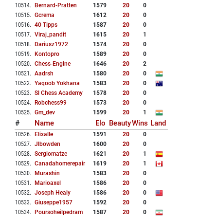
10514
.
Bernard-Pratten
1579
20
0
10515
.
Gcrema
1612
20
0
10516
.
40 Tipps
1587
20
0
10517
.
Viraj_pandit
1615
20
1
10518
.
Dariusz1972
1574
20
0
10519
.
Kontopro
1589
20
0
10520
.
Chess-Engine
1646
20
2
10521
.
Aadrsh
1580
20
0
10522
.
Yaqoob Yokhana
1583
20
0
10523
.
Sl Chess Academy
1578
20
0
10524
.
Robchess99
1573
20
0
10525
.
Gm_dev
1599
20
1
#
Name
Elo
Beauty
Wins
Land
10526
.
Elixalle
1591
20
0
10527
.
Jlbowden
1600
20
0
10528
.
Sergiomatze
1621
20
1
10529
.
Canadahomerepair
1619
20
1
10530
.
Murashin
1583
20
0
10531
.
Marioaxel
1586
20
0
10532
.
Joseph Healy
1586
20
0
10533
.
Giuseppe1957
1592
20
0
10534
.
Poursoheilpedram
1587
20
0