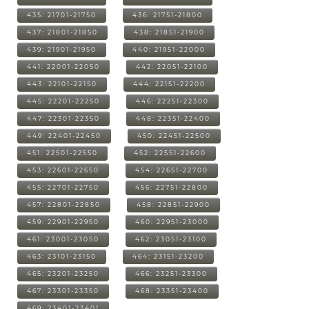
435: 21701-21750
436: 21751-21800
437: 21801-21850
438: 21851-21900
439: 21901-21950
440: 21951-22000
441: 22001-22050
442: 22051-22100
443: 22101-22150
444: 22151-22200
445: 22201-22250
446: 22251-22300
447: 22301-22350
448: 22351-22400
449: 22401-22450
450: 22451-22500
451: 22501-22550
452: 22551-22600
453: 22601-22650
454: 22651-22700
455: 22701-22750
456: 22751-22800
457: 22801-22850
458: 22851-22900
459: 22901-22950
460: 22951-23000
461: 23001-23050
462: 23051-23100
463: 23101-23150
464: 23151-23200
465: 23201-23250
466: 23251-23300
467: 23301-23350
468: 23351-23400
469: 23401-23401