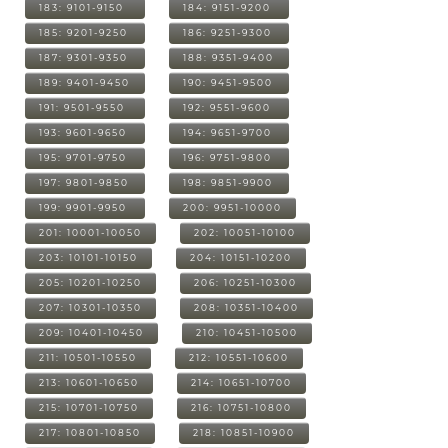
183: 9101-9150
184: 9151-9200
185: 9201-9250
186: 9251-9300
187: 9301-9350
188: 9351-9400
189: 9401-9450
190: 9451-9500
191: 9501-9550
192: 9551-9600
193: 9601-9650
194: 9651-9700
195: 9701-9750
196: 9751-9800
197: 9801-9850
198: 9851-9900
199: 9901-9950
200: 9951-10000
201: 10001-10050
202: 10051-10100
203: 10101-10150
204: 10151-10200
205: 10201-10250
206: 10251-10300
207: 10301-10350
208: 10351-10400
209: 10401-10450
210: 10451-10500
211: 10501-10550
212: 10551-10600
213: 10601-10650
214: 10651-10700
215: 10701-10750
216: 10751-10800
217: 10801-10850
218: 10851-10900