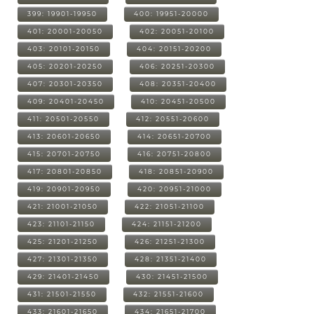
399: 19901-19950
400: 19951-20000
401: 20001-20050
402: 20051-20100
403: 20101-20150
404: 20151-20200
405: 20201-20250
406: 20251-20300
407: 20301-20350
408: 20351-20400
409: 20401-20450
410: 20451-20500
411: 20501-20550
412: 20551-20600
413: 20601-20650
414: 20651-20700
415: 20701-20750
416: 20751-20800
417: 20801-20850
418: 20851-20900
419: 20901-20950
420: 20951-21000
421: 21001-21050
422: 21051-21100
423: 21101-21150
424: 21151-21200
425: 21201-21250
426: 21251-21300
427: 21301-21350
428: 21351-21400
429: 21401-21450
430: 21451-21500
431: 21501-21550
432: 21551-21600
433: 21601-21650
434: 21651-21700