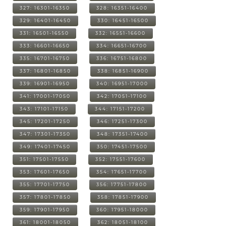
327: 16301-16350
328: 16351-16400
329: 16401-16450
330: 16451-16500
331: 16501-16550
332: 16551-16600
333: 16601-16650
334: 16651-16700
335: 16701-16750
336: 16751-16800
337: 16801-16850
338: 16851-16900
339: 16901-16950
340: 16951-17000
341: 17001-17050
342: 17051-17100
343: 17101-17150
344: 17151-17200
345: 17201-17250
346: 17251-17300
347: 17301-17350
348: 17351-17400
349: 17401-17450
350: 17451-17500
351: 17501-17550
352: 17551-17600
353: 17601-17650
354: 17651-17700
355: 17701-17750
356: 17751-17800
357: 17801-17850
358: 17851-17900
359: 17901-17950
360: 17951-18000
361: 18001-18050
362: 18051-18100