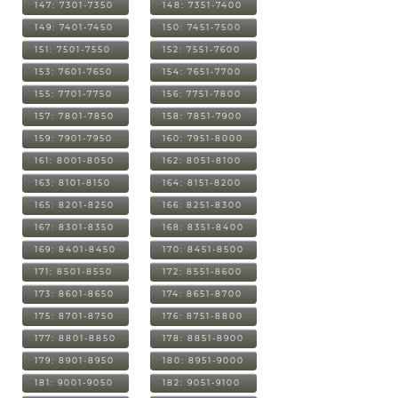
147: 7301-7350
148: 7351-7400
149: 7401-7450
150: 7451-7500
151: 7501-7550
152: 7551-7600
153: 7601-7650
154: 7651-7700
155: 7701-7750
156: 7751-7800
157: 7801-7850
158: 7851-7900
159: 7901-7950
160: 7951-8000
161: 8001-8050
162: 8051-8100
163: 8101-8150
164: 8151-8200
165: 8201-8250
166: 8251-8300
167: 8301-8350
168: 8351-8400
169: 8401-8450
170: 8451-8500
171: 8501-8550
172: 8551-8600
173: 8601-8650
174: 8651-8700
175: 8701-8750
176: 8751-8800
177: 8801-8850
178: 8851-8900
179: 8901-8950
180: 8951-9000
181: 9001-9050
182: 9051-9100