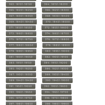
363: 18101-18150
364: 18151-18200
365: 18201-18250
366: 18251-18300
367: 18301-18350
368: 18351-18400
369: 18401-18450
370: 18451-18500
371: 18501-18550
372: 18551-18600
373: 18601-18650
374: 18651-18700
375: 18701-18750
376: 18751-18800
377: 18801-18850
378: 18851-18900
379: 18901-18950
380: 18951-19000
381: 19001-19050
382: 19051-19100
383: 19101-19150
384: 19151-19200
385: 19201-19250
386: 19251-19300
387: 19301-19350
388: 19351-19400
389: 19401-19450
390: 19451-19500
391: 19501-19550
392: 19551-19600
393: 19601-19650
394: 19651-19700
395: 19701-19750
396: 19751-19800
397: 19801-19850
398: 19851-19900