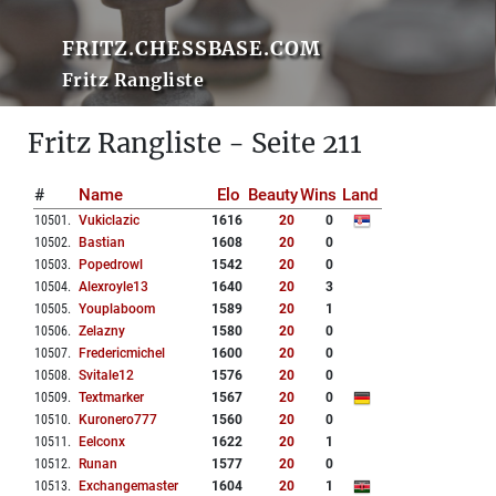
FRITZ.CHESSBASE.COM
Fritz Rangliste
Fritz Rangliste - Seite 211
#
Name
Elo
Beauty
Wins
Land
10501
.
Vukiclazic
1616
20
0
10502
.
Bastian
1608
20
0
10503
.
Popedrowl
1542
20
0
10504
.
Alexroyle13
1640
20
3
10505
.
Youplaboom
1589
20
1
10506
.
Zelazny
1580
20
0
10507
.
Fredericmichel
1600
20
0
10508
.
Svitale12
1576
20
0
10509
.
Textmarker
1567
20
0
10510
.
Kuronero777
1560
20
0
10511
.
Eelconx
1622
20
1
10512
.
Runan
1577
20
0
10513
.
Exchangemaster
1604
20
1