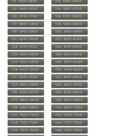
111: 5501-5550
112: 5551-5600
113: 5601-5650
114: 5651-5700
115: 5701-5750
116: 5751-5800
117: 5801-5850
118: 5851-5900
119: 5901-5950
120: 5951-6000
121: 6001-6050
122: 6051-6100
123: 6101-6150
124: 6151-6200
125: 6201-6250
126: 6251-6300
127: 6301-6350
128: 6351-6400
129: 6401-6450
130: 6451-6500
131: 6501-6550
132: 6551-6600
133: 6601-6650
134: 6651-6700
135: 6701-6750
136: 6751-6800
137: 6801-6850
138: 6851-6900
139: 6901-6950
140: 6951-7000
141: 7001-7050
142: 7051-7100
143: 7101-7150
144: 7151-7200
145: 7201-7250
146: 7251-7300