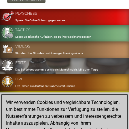
PLAYCHESS
Spielen Sie Online Schach gegen andere
TACTICS
Lösen Sie taktische Aufgaben, die zu Ihrer Spielstärke passen
VIDEOS
Stunden über Stunden hochklassiger Trainingsvideos
FRITZ
Das Schachprogramm, das wie ein Mensch spielt. Mit guten Tipps
LIVE
Live Partien aus laufenden Großmeisterturnieren
OPENINGS
Wir verwenden Cookies und vergleichbare Technologien,
Erfassen und Üben Sie Ihr Eröffnungsrepertoire
um bestimmte Funktionen zur Verfügung zu stellen, die
DATABASE
Nutzererfahrungen zu verbessern und interessengerechte
Acht Millionen starke Partien
Inhalte auszuspielen. Abhängig von ihrem
MYGAMES