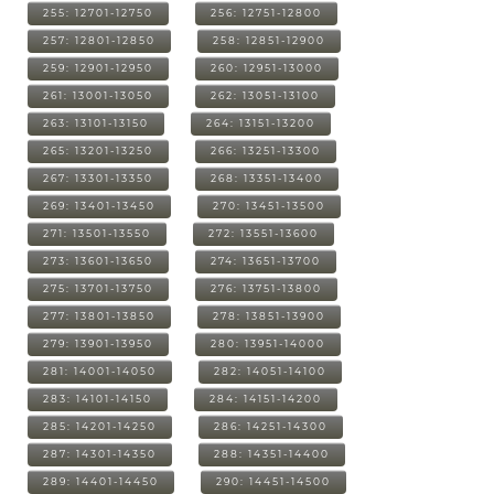
255: 12701-12750
256: 12751-12800
257: 12801-12850
258: 12851-12900
259: 12901-12950
260: 12951-13000
261: 13001-13050
262: 13051-13100
263: 13101-13150
264: 13151-13200
265: 13201-13250
266: 13251-13300
267: 13301-13350
268: 13351-13400
269: 13401-13450
270: 13451-13500
271: 13501-13550
272: 13551-13600
273: 13601-13650
274: 13651-13700
275: 13701-13750
276: 13751-13800
277: 13801-13850
278: 13851-13900
279: 13901-13950
280: 13951-14000
281: 14001-14050
282: 14051-14100
283: 14101-14150
284: 14151-14200
285: 14201-14250
286: 14251-14300
287: 14301-14350
288: 14351-14400
289: 14401-14450
290: 14451-14500