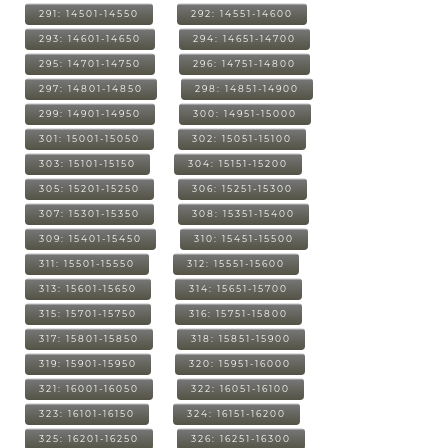
291: 14501-14550
292: 14551-14600
293: 14601-14650
294: 14651-14700
295: 14701-14750
296: 14751-14800
297: 14801-14850
298: 14851-14900
299: 14901-14950
300: 14951-15000
301: 15001-15050
302: 15051-15100
303: 15101-15150
304: 15151-15200
305: 15201-15250
306: 15251-15300
307: 15301-15350
308: 15351-15400
309: 15401-15450
310: 15451-15500
311: 15501-15550
312: 15551-15600
313: 15601-15650
314: 15651-15700
315: 15701-15750
316: 15751-15800
317: 15801-15850
318: 15851-15900
319: 15901-15950
320: 15951-16000
321: 16001-16050
322: 16051-16100
323: 16101-16150
324: 16151-16200
325: 16201-16250
326: 16251-16300