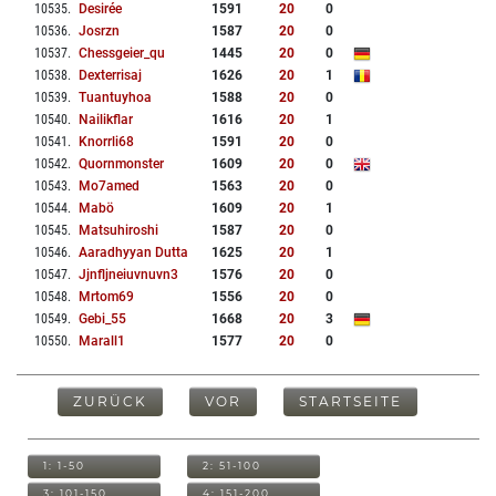
10535
.
Desirée
1591
20
0
10536
.
Josrzn
1587
20
0
10537
.
Chessgeier_qu
1445
20
0
10538
.
Dexterrisaj
1626
20
1
10539
.
Tuantuyhoa
1588
20
0
10540
.
Nailikflar
1616
20
1
10541
.
Knorrli68
1591
20
0
10542
.
Quornmonster
1609
20
0
10543
.
Mo7amed
1563
20
0
10544
.
Mabö
1609
20
1
10545
.
Matsuhiroshi
1587
20
0
10546
.
Aaradhyyan Dutta
1625
20
1
10547
.
Jjnfljneiuvnuvn3
1576
20
0
10548
.
Mrtom69
1556
20
0
10549
.
Gebi_55
1668
20
3
10550
.
Marall1
1577
20
0
ZURÜCK
VOR
STARTSEITE
1: 1-50
2: 51-100
3: 101-150
4: 151-200