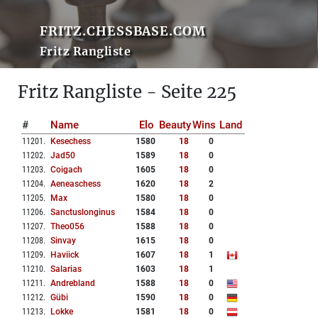
FRITZ.CHESSBASE.COM
Fritz Rangliste
Fritz Rangliste - Seite 225
#
Name
Elo
Beauty
Wins
Land
11201
.
Kesechess
1580
18
0
11202
.
Jad50
1589
18
0
11203
.
Coigach
1605
18
0
11204
.
Aeneaschess
1620
18
2
11205
.
Max
1580
18
0
11206
.
Sanctuslonginus
1584
18
0
11207
.
Theo056
1588
18
0
11208
.
Sinvay
1615
18
0
11209
.
Haviick
1607
18
1
11210
.
Salarias
1603
18
1
11211
.
Andrebland
1588
18
0
11212
.
Gübi
1590
18
0
11213
.
Lokke
1581
18
0