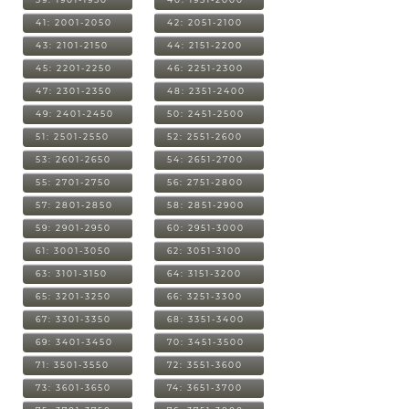
41: 2001-2050
42: 2051-2100
43: 2101-2150
44: 2151-2200
45: 2201-2250
46: 2251-2300
47: 2301-2350
48: 2351-2400
49: 2401-2450
50: 2451-2500
51: 2501-2550
52: 2551-2600
53: 2601-2650
54: 2651-2700
55: 2701-2750
56: 2751-2800
57: 2801-2850
58: 2851-2900
59: 2901-2950
60: 2951-3000
61: 3001-3050
62: 3051-3100
63: 3101-3150
64: 3151-3200
65: 3201-3250
66: 3251-3300
67: 3301-3350
68: 3351-3400
69: 3401-3450
70: 3451-3500
71: 3501-3550
72: 3551-3600
73: 3601-3650
74: 3651-3700