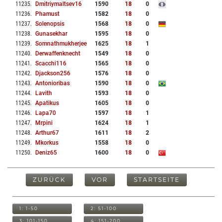
11235
.
Dmitriymaltsev16
1590
18
0
11236
.
Phamust
1582
18
0
11237
.
Solenopsis
1568
18
0
11238
.
Gunasekhar
1595
18
0
11239
.
Somnathmukherjee
1625
18
1
11240
.
Derwaffenknecht
1549
18
0
11241
.
Scacchi116
1565
18
0
11242
.
Djackson256
1576
18
0
11243
.
Antonioribas
1590
18
0
11244
.
Lavith
1593
18
0
11245
.
Apatikus
1605
18
0
11246
.
Lapa70
1597
18
1
11247
.
Mrpini
1624
18
1
11248
.
Arthur67
1611
18
2
11249
.
Mkorkus
1558
18
0
11250
.
Deniz65
1600
18
0
ZURÜCK
VOR
STARTSEITE
1: 1-50
2: 51-100
3: 101-150
4: 151-200