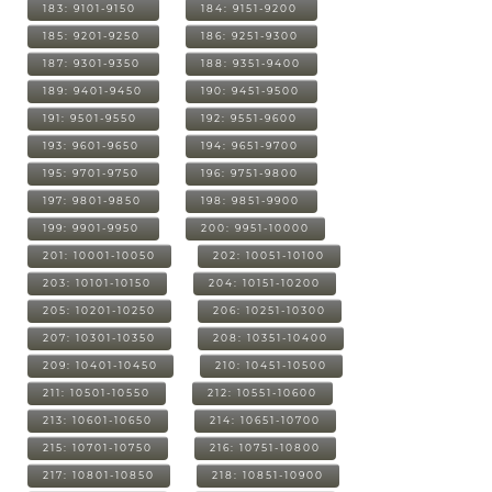
183: 9101-9150
184: 9151-9200
185: 9201-9250
186: 9251-9300
187: 9301-9350
188: 9351-9400
189: 9401-9450
190: 9451-9500
191: 9501-9550
192: 9551-9600
193: 9601-9650
194: 9651-9700
195: 9701-9750
196: 9751-9800
197: 9801-9850
198: 9851-9900
199: 9901-9950
200: 9951-10000
201: 10001-10050
202: 10051-10100
203: 10101-10150
204: 10151-10200
205: 10201-10250
206: 10251-10300
207: 10301-10350
208: 10351-10400
209: 10401-10450
210: 10451-10500
211: 10501-10550
212: 10551-10600
213: 10601-10650
214: 10651-10700
215: 10701-10750
216: 10751-10800
217: 10801-10850
218: 10851-10900