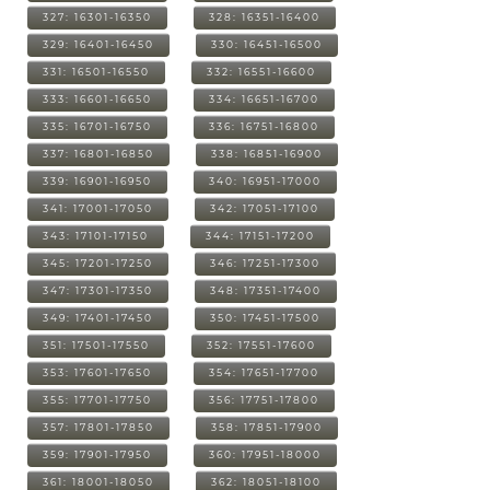
327: 16301-16350
328: 16351-16400
329: 16401-16450
330: 16451-16500
331: 16501-16550
332: 16551-16600
333: 16601-16650
334: 16651-16700
335: 16701-16750
336: 16751-16800
337: 16801-16850
338: 16851-16900
339: 16901-16950
340: 16951-17000
341: 17001-17050
342: 17051-17100
343: 17101-17150
344: 17151-17200
345: 17201-17250
346: 17251-17300
347: 17301-17350
348: 17351-17400
349: 17401-17450
350: 17451-17500
351: 17501-17550
352: 17551-17600
353: 17601-17650
354: 17651-17700
355: 17701-17750
356: 17751-17800
357: 17801-17850
358: 17851-17900
359: 17901-17950
360: 17951-18000
361: 18001-18050
362: 18051-18100