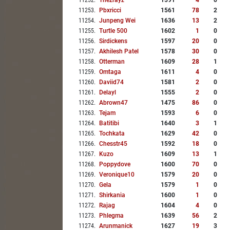
11252
.
Thezrayz
1591
4
0
11253
.
Pbxricci
1561
78
2
11254
.
Junpeng Wei
1636
13
2
11255
.
Turtle 500
1602
1
0
11256
.
Sirdickens
1597
20
0
11257
.
Akhilesh Patel
1578
30
0
11258
.
Otterman
1609
28
1
11259
.
Omtaga
1611
4
0
11260
.
Daviid74
1581
2
0
11261
.
Delayl
1555
2
0
11262
.
Abrown47
1475
86
0
11263
.
Tejam
1593
6
0
11264
.
Batitibi
1640
3
1
11265
.
Tochkata
1629
42
0
11266
.
Chesstr45
1592
18
0
11267
.
Kuzo
1609
13
1
11268
.
Poppydove
1600
70
0
11269
.
Veronique10
1579
20
0
11270
.
Gela
1579
1
0
11271
.
Shirkania
1600
1
0
11272
.
Rajag
1604
4
0
11273
.
Phlegma
1639
56
2
11274
.
Arunmanick
1627
19
3