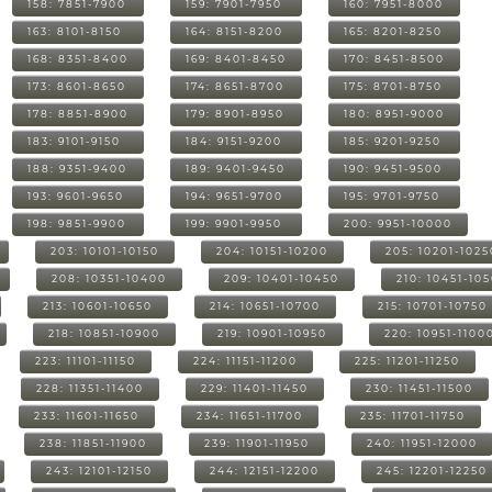
158: 7851-7900
159: 7901-7950
160: 7951-8000
163: 8101-8150
164: 8151-8200
165: 8201-8250
168: 8351-8400
169: 8401-8450
170: 8451-8500
173: 8601-8650
174: 8651-8700
175: 8701-8750
178: 8851-8900
179: 8901-8950
180: 8951-9000
183: 9101-9150
184: 9151-9200
185: 9201-9250
188: 9351-9400
189: 9401-9450
190: 9451-9500
193: 9601-9650
194: 9651-9700
195: 9701-9750
198: 9851-9900
199: 9901-9950
200: 9951-10000
203: 10101-10150
204: 10151-10200
205: 10201-1025
208: 10351-10400
209: 10401-10450
210: 10451-10
213: 10601-10650
214: 10651-10700
215: 10701-10750
218: 10851-10900
219: 10901-10950
220: 10951-1100
223: 11101-11150
224: 11151-11200
225: 11201-11250
228: 11351-11400
229: 11401-11450
230: 11451-11500
233: 11601-11650
234: 11651-11700
235: 11701-11750
238: 11851-11900
239: 11901-11950
240: 11951-12000
243: 12101-12150
244: 12151-12200
245: 12201-12250