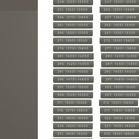
246: 12251-12300
247: 12301-12350
251: 12501-12550
252: 12551-12600
256: 12751-12800
257: 12801-12850
261: 13001-13050
262: 13051-13100
266: 13251-13300
267: 13301-13350
271: 13501-13550
272: 13551-13600
276: 13751-13800
277: 13801-13850
281: 14001-14050
282: 14051-14100
286: 14251-14300
287: 14301-14350
291: 14501-14550
292: 14551-14600
296: 14751-14800
297: 14801-14850
301: 15001-15050
302: 15051-15100
306: 15251-15300
307: 15301-15350
311: 15501-15550
312: 15551-15600
316: 15751-15800
317: 15801-15850
321: 16001-16050
322: 16051-16100
326: 16251-16300
327: 16301-16350
331: 16501-16550
332: 16551-16600