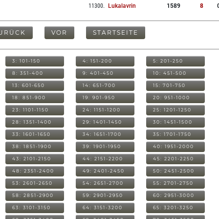
11300
.
Lukalavrin
1589
8
URÜCK
VOR
STARTSEITE
3: 101-150
4: 151-200
5: 201-250
8: 351-400
9: 401-450
10: 451-500
13: 601-650
14: 651-700
15: 701-750
18: 851-900
19: 901-950
20: 951-1000
23: 1101-1150
24: 1151-1200
25: 1201-1250
28: 1351-1400
29: 1401-1450
30: 1451-1500
33: 1601-1650
34: 1651-1700
35: 1701-1750
38: 1851-1900
39: 1901-1950
40: 1951-2000
43: 2101-2150
44: 2151-2200
45: 2201-2250
48: 2351-2400
49: 2401-2450
50: 2451-2500
53: 2601-2650
54: 2651-2700
55: 2701-2750
58: 2851-2900
59: 2901-2950
60: 2951-3000
63: 3101-3150
64: 3151-3200
65: 3201-3250