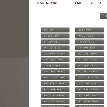
11275
.
Sufiyaan
1634
3
2
Z
1: 1-50
2: 51-100
6: 251-300
7: 301-350
11: 501-550
12: 551-600
16: 751-800
17: 801-850
21: 1001-1050
22: 1051-1100
26: 1251-1300
27: 1301-1350
31: 1501-1550
32: 1551-1600
36: 1751-1800
37: 1801-1850
41: 2001-2050
42: 2051-2100
46: 2251-2300
47: 2301-2350
51: 2501-2550
52: 2551-2600
56: 2751-2800
57: 2801-2850
61: 3001-3050
62: 3051-3100