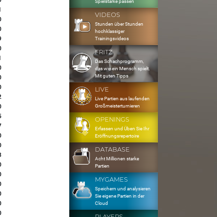
0
Spielstärke passen
1
VIDEOS
0
Stunden über Stunden
0
hochklassiger
9
Trainingsvideos
0
FRITZ
1
Das Schachprogramm,
0
das wie ein Mensch spielt.
Mit guten Tipps
0
0
LIVE
2
Live Partien aus laufenden
Großmeisterturnieren
0
5
OPENINGS
7
Erfassen und Üben Sie Ihr
0
Eröffnungsrepertoire
0
DATABASE
3
Acht Millionen starke
0
Partien
0
MYGAMES
0
Speichern und analysieren
0
Sie eigene Partien in der
0
Cloud
0
PLAYERS