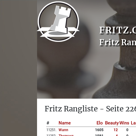
FRITZ.
Fritz Ran
Fritz Rangliste - Seite 22
#
Name
Elo
Beauty
Wins
La
11251
.
Wann
1605
12
0