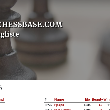
CHESSBASE.COM
gliste
6
nd
#
Name
Elo
Beauty
Win
11276
.
Pja4p3
1635
45
1