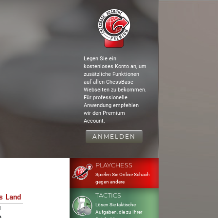
Legen Sie ein
kostenloses Konto an, um
zusätzliche Funktionen
auf allen ChessBase
Webseiten zu bekommen.
Für professionelle
Anwendung empfehlen
wir den Premium
Account.
ANMELDEN
PLAYCHESS
Spielen Sie Online Schach
gegen andere
TACTICS
s
Land
Lösen Sie taktische
1
Aufgaben, die zu Ihrer