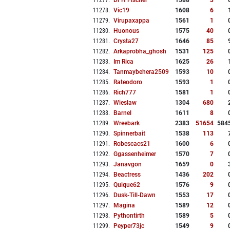
11277
.
Dr H Fischer
1588
3
11278
.
Vic19
1608
6
11279
.
Virupaxappa
1561
1
11280
.
Huonous
1575
40
11281
.
Crysta27
1646
85
11282
.
Arkaprobha_ghosh
1531
125
11283
.
Im Rica
1625
26
11284
.
Tanmaybehera2509
1593
10
11285
.
Rateodoro
1593
1
11286
.
Rich777
1581
1
11287
.
Wieslaw
1304
680
11288
.
Barnel
1611
8
11289
.
Wreebark
2383
51654
584
11290
.
Spinnerbait
1538
113
11291
.
Robescacs21
1600
6
11292
.
Ggassenheimer
1570
7
11293
.
Janavgon
1659
0
11294
.
Beactress
1436
202
11295
.
Quique62
1576
9
11296
.
Dusk-Till-Dawn
1553
17
11297
.
Magina
1589
12
11298
.
Pythontirth
1589
5
11299
.
Peyper73jc
1549
9