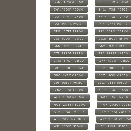
336: 16751-16800
337: 16801-16850
341: 17001-17050
342: 17051-17100
346: 17251-17300
347: 17301-17350
351: 17501-17550
352: 17551-17600
356: 17751-17800
357: 17801-17850
361: 18001-18050
362: 18051-18100
366: 18251-18300
367: 18301-18350
371: 18501-18550
372: 18551-18600
376: 18751-18800
377: 18801-18850
381: 19001-19050
382: 19051-19100
386: 19251-19300
387: 19301-19350
391: 19501-19550
392: 19551-19600
396: 19751-19800
397: 19801-19850
401: 20001-20050
402: 20051-2010
406: 20251-20300
407: 20301-2035
411: 20501-20550
412: 20551-20600
416: 20751-20800
417: 20801-2085
421: 21001-21050
422: 21051-21100