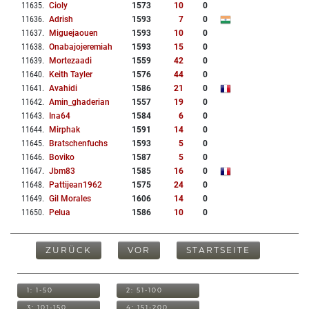
11635
.
Cioly
1573
10
0
11636
.
Adrish
1593
7
0
11637
.
Miguejaouen
1593
10
0
11638
.
Onabajojeremiah
1593
15
0
11639
.
Mortezaadi
1559
42
0
11640
.
Keith Tayler
1576
44
0
11641
.
Avahidi
1586
21
0
11642
.
Amin_ghaderian
1557
19
0
11643
.
Ina64
1584
6
0
11644
.
Mirphak
1591
14
0
11645
.
Bratschenfuchs
1593
5
0
11646
.
Boviko
1587
5
0
11647
.
Jbm83
1585
16
0
11648
.
Pattijean1962
1575
24
0
11649
.
Gil Morales
1606
14
0
11650
.
Pelua
1586
10
0
ZURÜCK
VOR
STARTSEITE
1: 1-50
2: 51-100
3: 101-150
4: 151-200