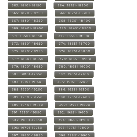
363: 18101-18150
364: 18151-18200
365: 18201-18250
366: 18251-18300
367: 18301-18350
368: 18351-18400
369: 18401-18450
370: 18451-18500
371: 18501-18550
372: 18551-18600
373: 18601-18650
374: 18651-18700
375: 18701-18750
376: 18751-18800
377: 18801-18850
378: 18851-18900
379: 18901-18950
380: 18951-19000
381: 19001-19050
382: 19051-19100
383: 19101-19150
384: 19151-19200
385: 19201-19250
386: 19251-19300
387: 19301-19350
388: 19351-19400
389: 19401-19450
390: 19451-19500
391: 19501-19550
392: 19551-19600
393: 19601-19650
394: 19651-19700
395: 19701-19750
396: 19751-19800
397: 19801-19850
398: 19851-19900