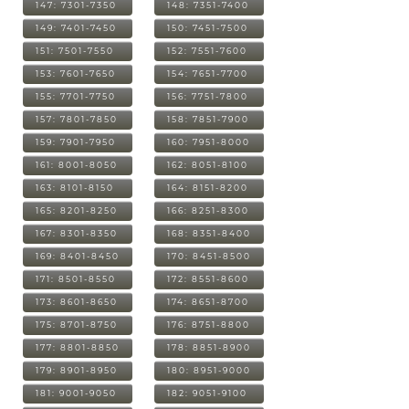
147: 7301-7350
148: 7351-7400
149: 7401-7450
150: 7451-7500
151: 7501-7550
152: 7551-7600
153: 7601-7650
154: 7651-7700
155: 7701-7750
156: 7751-7800
157: 7801-7850
158: 7851-7900
159: 7901-7950
160: 7951-8000
161: 8001-8050
162: 8051-8100
163: 8101-8150
164: 8151-8200
165: 8201-8250
166: 8251-8300
167: 8301-8350
168: 8351-8400
169: 8401-8450
170: 8451-8500
171: 8501-8550
172: 8551-8600
173: 8601-8650
174: 8651-8700
175: 8701-8750
176: 8751-8800
177: 8801-8850
178: 8851-8900
179: 8901-8950
180: 8951-9000
181: 9001-9050
182: 9051-9100