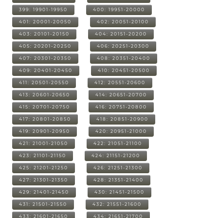
399: 19901-19950
400: 19951-20000
401: 20001-20050
402: 20051-20100
403: 20101-20150
404: 20151-20200
405: 20201-20250
406: 20251-20300
407: 20301-20350
408: 20351-20400
409: 20401-20450
410: 20451-20500
411: 20501-20550
412: 20551-20600
413: 20601-20650
414: 20651-20700
415: 20701-20750
416: 20751-20800
417: 20801-20850
418: 20851-20900
419: 20901-20950
420: 20951-21000
421: 21001-21050
422: 21051-21100
423: 21101-21150
424: 21151-21200
425: 21201-21250
426: 21251-21300
427: 21301-21350
428: 21351-21400
429: 21401-21450
430: 21451-21500
431: 21501-21550
432: 21551-21600
433: 21601-21650
434: 21651-21700