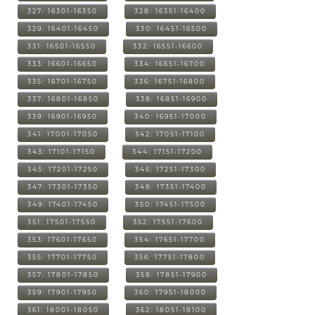
327: 16301-16350
328: 16351-16400
329: 16401-16450
330: 16451-16500
331: 16501-16550
332: 16551-16600
333: 16601-16650
334: 16651-16700
335: 16701-16750
336: 16751-16800
337: 16801-16850
338: 16851-16900
339: 16901-16950
340: 16951-17000
341: 17001-17050
342: 17051-17100
343: 17101-17150
344: 17151-17200
345: 17201-17250
346: 17251-17300
347: 17301-17350
348: 17351-17400
349: 17401-17450
350: 17451-17500
351: 17501-17550
352: 17551-17600
353: 17601-17650
354: 17651-17700
355: 17701-17750
356: 17751-17800
357: 17801-17850
358: 17851-17900
359: 17901-17950
360: 17951-18000
361: 18001-18050
362: 18051-18100