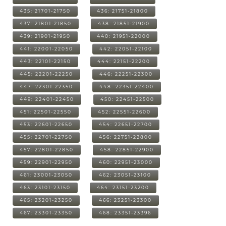
435: 21701-21750
436: 21751-21800
437: 21801-21850
438: 21851-21900
439: 21901-21950
440: 21951-22000
441: 22001-22050
442: 22051-22100
443: 22101-22150
444: 22151-22200
445: 22201-22250
446: 22251-22300
447: 22301-22350
448: 22351-22400
449: 22401-22450
450: 22451-22500
451: 22501-22550
452: 22551-22600
453: 22601-22650
454: 22651-22700
455: 22701-22750
456: 22751-22800
457: 22801-22850
458: 22851-22900
459: 22901-22950
460: 22951-23000
461: 23001-23050
462: 23051-23100
463: 23101-23150
464: 23151-23200
465: 23201-23250
466: 23251-23300
467: 23301-23350
468: 23351-23396