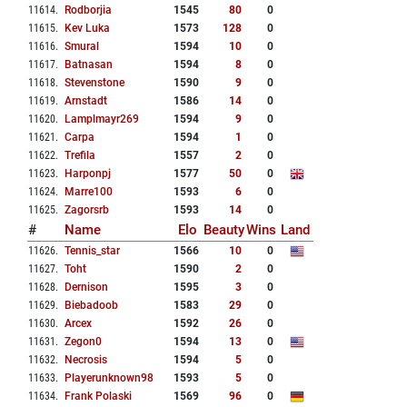
11614
.
Rodborjia
1545
80
0
11615
.
Kev Luka
1573
128
0
11616
.
Smural
1594
10
0
11617
.
Batnasan
1594
8
0
11618
.
Stevenstone
1590
9
0
11619
.
Arnstadt
1586
14
0
11620
.
Lamplmayr269
1594
9
0
11621
.
Carpa
1594
1
0
11622
.
Trefila
1557
2
0
11623
.
Harponpj
1577
50
0
11624
.
Marre100
1593
6
0
11625
.
Zagorsrb
1593
14
0
#
Name
Elo
Beauty
Wins
Land
11626
.
Tennis_star
1566
10
0
11627
.
Toht
1590
2
0
11628
.
Dernison
1595
3
0
11629
.
Biebadoob
1583
29
0
11630
.
Arcex
1592
26
0
11631
.
Zegon0
1594
13
0
11632
.
Necrosis
1594
5
0
11633
.
Playerunknown98
1593
5
0
11634
.
Frank Polaski
1569
96
0