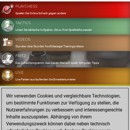
PLAYCHESS
Spielen Sie Online Schach gegen andere
TACTICS
Lösen Sie taktische Aufgaben, die zu Ihrer Spielstärke passen
VIDEOS
Stunden über Stunden hochklassiger Trainingsvideos
FRITZ
Das Schachprogramm, das wie ein Mensch spielt. Mit guten Tipps
LIVE
Live Partien aus laufenden Großmeisterturnieren
OPENINGS
Wir verwenden Cookies und vergleichbare Technologien,
Erfassen und Üben Sie Ihr Eröffnungsrepertoire
um bestimmte Funktionen zur Verfügung zu stellen, die
DATABASE
Nutzererfahrungen zu verbessern und interessengerechte
Acht Millionen starke Partien
Inhalte auszuspielen. Abhängig von ihrem
MYGAMES
Verwendungszweck können dabei neben technisch
Speichern und analysieren Sie eigene Partien in der Cloud