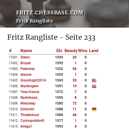
FRITZ.CHESSBASE.COM
Fritz Rangliste
Fritz Rangliste - Seite 233
#
Name
Elo
Beauty
Wins
Land
11601
.
Snkns
1593
20
0
11602
.
Brojab
1592
1
0
11603
.
Pedromrj
1552
56
0
11604
.
Alaune
1593
1
0
11605
.
Grandnight2014
1569
20
0
11606
.
Markrogere
1591
19
0
11607
.
Yves-Hanoe
1572
7
0
11608
.
Radiohead_
1595
8
0
11609
.
Miezmiep
1585
72
0
11610
.
Edisonbr
1588
11
0
11611
.
Threeinboat
1588
46
0
11612
.
Carlospulido40
1577
1
0
11613
.
Amiga1
1593
4
0