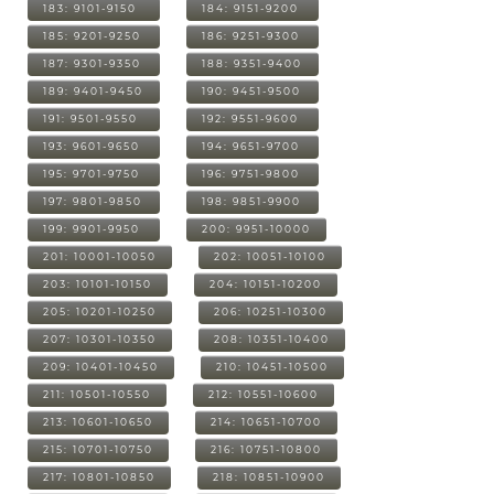
183: 9101-9150
184: 9151-9200
185: 9201-9250
186: 9251-9300
187: 9301-9350
188: 9351-9400
189: 9401-9450
190: 9451-9500
191: 9501-9550
192: 9551-9600
193: 9601-9650
194: 9651-9700
195: 9701-9750
196: 9751-9800
197: 9801-9850
198: 9851-9900
199: 9901-9950
200: 9951-10000
201: 10001-10050
202: 10051-10100
203: 10101-10150
204: 10151-10200
205: 10201-10250
206: 10251-10300
207: 10301-10350
208: 10351-10400
209: 10401-10450
210: 10451-10500
211: 10501-10550
212: 10551-10600
213: 10601-10650
214: 10651-10700
215: 10701-10750
216: 10751-10800
217: 10801-10850
218: 10851-10900