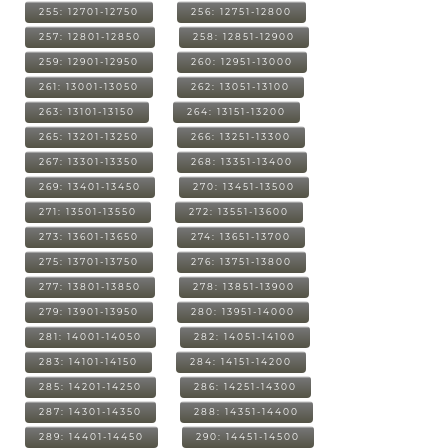
255: 12701-12750
256: 12751-12800
257: 12801-12850
258: 12851-12900
259: 12901-12950
260: 12951-13000
261: 13001-13050
262: 13051-13100
263: 13101-13150
264: 13151-13200
265: 13201-13250
266: 13251-13300
267: 13301-13350
268: 13351-13400
269: 13401-13450
270: 13451-13500
271: 13501-13550
272: 13551-13600
273: 13601-13650
274: 13651-13700
275: 13701-13750
276: 13751-13800
277: 13801-13850
278: 13851-13900
279: 13901-13950
280: 13951-14000
281: 14001-14050
282: 14051-14100
283: 14101-14150
284: 14151-14200
285: 14201-14250
286: 14251-14300
287: 14301-14350
288: 14351-14400
289: 14401-14450
290: 14451-14500