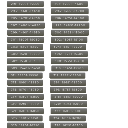
291: 14501-14550
292: 14551-14600
293: 14601-14650
294: 14651-14700
295: 14701-14750
296: 14751-14800
297: 14801-14850
298: 14851-14900
299: 14901-14950
300: 14951-15000
301: 15001-15050
302: 15051-15100
303: 15101-15150
304: 15151-15200
305: 15201-15250
306: 15251-15300
307: 15301-15350
308: 15351-15400
309: 15401-15450
310: 15451-15500
311: 15501-15550
312: 15551-15600
313: 15601-15650
314: 15651-15700
315: 15701-15750
316: 15751-15800
317: 15801-15850
318: 15851-15900
319: 15901-15950
320: 15951-16000
321: 16001-16050
322: 16051-16100
323: 16101-16150
324: 16151-16200
325: 16201-16250
326: 16251-16300