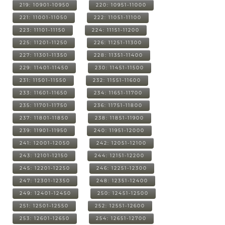
219: 10901-10950
220: 10951-11000
221: 11001-11050
222: 11051-11100
223: 11101-11150
224: 11151-11200
225: 11201-11250
226: 11251-11300
227: 11301-11350
228: 11351-11400
229: 11401-11450
230: 11451-11500
231: 11501-11550
232: 11551-11600
233: 11601-11650
234: 11651-11700
235: 11701-11750
236: 11751-11800
237: 11801-11850
238: 11851-11900
239: 11901-11950
240: 11951-12000
241: 12001-12050
242: 12051-12100
243: 12101-12150
244: 12151-12200
245: 12201-12250
246: 12251-12300
247: 12301-12350
248: 12351-12400
249: 12401-12450
250: 12451-12500
251: 12501-12550
252: 12551-12600
253: 12601-12650
254: 12651-12700