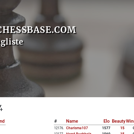
CHESSBASE.COM
gliste
4
nd
#
Name
Elo
Beauty
Win
12176
.
Charisma107
1577
15