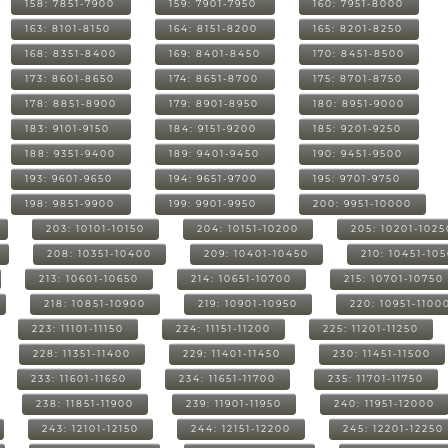
158: 7851-7900
159: 7901-7950
160: 7951-8000
163: 8101-8150
164: 8151-8200
165: 8201-8250
168: 8351-8400
169: 8401-8450
170: 8451-8500
173: 8601-8650
174: 8651-8700
175: 8701-8750
178: 8851-8900
179: 8901-8950
180: 8951-9000
183: 9101-9150
184: 9151-9200
185: 9201-9250
188: 9351-9400
189: 9401-9450
190: 9451-9500
193: 9601-9650
194: 9651-9700
195: 9701-9750
198: 9851-9900
199: 9901-9950
200: 9951-10000
203: 10101-10150
204: 10151-10200
205: 10201-1025
208: 10351-10400
209: 10401-10450
210: 10451-10
213: 10601-10650
214: 10651-10700
215: 10701-10750
218: 10851-10900
219: 10901-10950
220: 10951-1100
223: 11101-11150
224: 11151-11200
225: 11201-11250
228: 11351-11400
229: 11401-11450
230: 11451-11500
233: 11601-11650
234: 11651-11700
235: 11701-11750
238: 11851-11900
239: 11901-11950
240: 11951-12000
243: 12101-12150
244: 12151-12200
245: 12201-12250