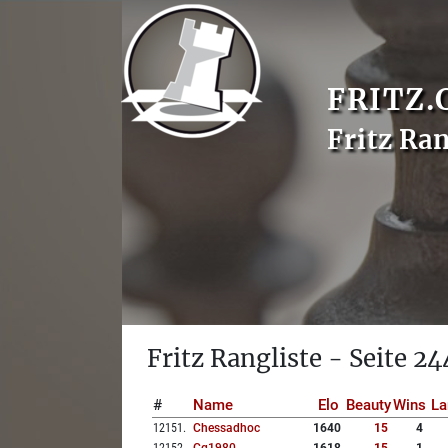
FRITZ.
Fritz Ran
Fritz Rangliste - Seite 24
#
Name
Elo
Beauty
Wins
La
12151
.
Chessadhoc
1640
15
4