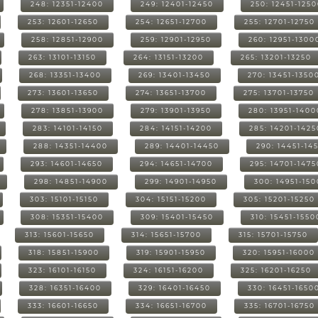
248: 12351-12400
249: 12401-12450
250: 12451-125
253: 12601-12650
254: 12651-12700
255: 12701-12750
258: 12851-12900
259: 12901-12950
260: 12951-1300
263: 13101-13150
264: 13151-13200
265: 13201-13250
268: 13351-13400
269: 13401-13450
270: 13451-1350
273: 13601-13650
274: 13651-13700
275: 13701-13750
278: 13851-13900
279: 13901-13950
280: 13951-1400
283: 14101-14150
284: 14151-14200
285: 14201-1425
288: 14351-14400
289: 14401-14450
290: 14451-14
293: 14601-14650
294: 14651-14700
295: 14701-1475
298: 14851-14900
299: 14901-14950
300: 14951-15
303: 15101-15150
304: 15151-15200
305: 15201-15250
308: 15351-15400
309: 15401-15450
310: 15451-1550
313: 15601-15650
314: 15651-15700
315: 15701-15750
318: 15851-15900
319: 15901-15950
320: 15951-16000
323: 16101-16150
324: 16151-16200
325: 16201-16250
328: 16351-16400
329: 16401-16450
330: 16451-1650
333: 16601-16650
334: 16651-16700
335: 16701-16750