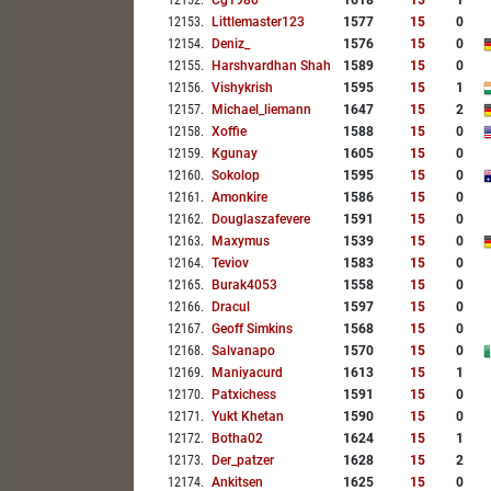
12152
.
Cg1980
1618
15
1
12153
.
Littlemaster123
1577
15
0
12154
.
Deniz_
1576
15
0
12155
.
Harshvardhan Shah
1589
15
0
12156
.
Vishykrish
1595
15
1
12157
.
Michael_liemann
1647
15
2
12158
.
Xoffie
1588
15
0
12159
.
Kgunay
1605
15
0
12160
.
Sokolop
1595
15
0
12161
.
Amonkire
1586
15
0
12162
.
Douglaszafevere
1591
15
0
12163
.
Maxymus
1539
15
0
12164
.
Teviov
1583
15
0
12165
.
Burak4053
1558
15
0
12166
.
Dracul
1597
15
0
12167
.
Geoff Simkins
1568
15
0
12168
.
Salvanapo
1570
15
0
12169
.
Maniyacurd
1613
15
1
12170
.
Patxichess
1591
15
0
12171
.
Yukt Khetan
1590
15
0
12172
.
Botha02
1624
15
1
12173
.
Der_patzer
1628
15
2
12174
.
Ankitsen
1625
15
0