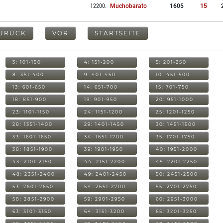
12200
.
Muchobarato
1605
15
URÜCK
VOR
STARTSEITE
3: 101-150
4: 151-200
5: 201-250
8: 351-400
9: 401-450
10: 451-500
13: 601-650
14: 651-700
15: 701-750
18: 851-900
19: 901-950
20: 951-1000
23: 1101-1150
24: 1151-1200
25: 1201-1250
28: 1351-1400
29: 1401-1450
30: 1451-1500
33: 1601-1650
34: 1651-1700
35: 1701-1750
38: 1851-1900
39: 1901-1950
40: 1951-2000
43: 2101-2150
44: 2151-2200
45: 2201-2250
48: 2351-2400
49: 2401-2450
50: 2451-2500
53: 2601-2650
54: 2651-2700
55: 2701-2750
58: 2851-2900
59: 2901-2950
60: 2951-3000
63: 3101-3150
64: 3151-3200
65: 3201-3250