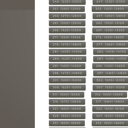
246: 12251-12300
247: 12301-12350
251: 12501-12550
252: 12551-12600
256: 12751-12800
257: 12801-12850
261: 13001-13050
262: 13051-13100
266: 13251-13300
267: 13301-13350
271: 13501-13550
272: 13551-13600
276: 13751-13800
277: 13801-13850
281: 14001-14050
282: 14051-14100
286: 14251-14300
287: 14301-14350
291: 14501-14550
292: 14551-14600
296: 14751-14800
297: 14801-14850
301: 15001-15050
302: 15051-15100
306: 15251-15300
307: 15301-15350
311: 15501-15550
312: 15551-15600
316: 15751-15800
317: 15801-15850
321: 16001-16050
322: 16051-16100
326: 16251-16300
327: 16301-16350
331: 16501-16550
332: 16551-16600