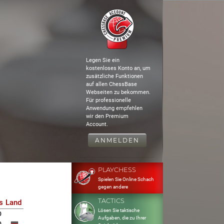
Legen Sie ein
kostenloses Konto an, um
zusätzliche Funktionen
auf allen ChessBase
Webseiten zu bekommen.
Für professionelle
Anwendung empfehlen
wir den Premium
Account.
ANMELDEN
PLAYCHESS
Spielen Sie Online Schach
gegen andere
TACTICS
s
Land
Lösen Sie taktische
0
Aufgaben, die zu Ihrer