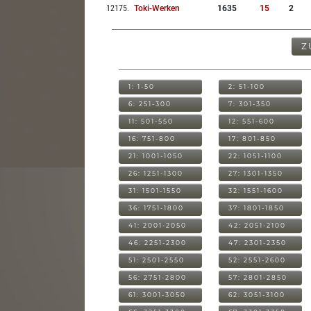
12175
.
Toki-Werken
1635
15
2
Z
1: 1-50
2: 51-100
6: 251-300
7: 301-350
11: 501-550
12: 551-600
16: 751-800
17: 801-850
21: 1001-1050
22: 1051-1100
26: 1251-1300
27: 1301-1350
31: 1501-1550
32: 1551-1600
36: 1751-1800
37: 1801-1850
41: 2001-2050
42: 2051-2100
46: 2251-2300
47: 2301-2350
51: 2501-2550
52: 2551-2600
56: 2751-2800
57: 2801-2850
61: 3001-3050
62: 3051-3100