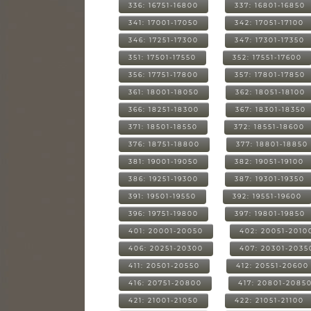
336: 16751-16800
337: 16801-16850
341: 17001-17050
342: 17051-17100
346: 17251-17300
347: 17301-17350
351: 17501-17550
352: 17551-17600
356: 17751-17800
357: 17801-17850
361: 18001-18050
362: 18051-18100
366: 18251-18300
367: 18301-18350
371: 18501-18550
372: 18551-18600
376: 18751-18800
377: 18801-18850
381: 19001-19050
382: 19051-19100
386: 19251-19300
387: 19301-19350
391: 19501-19550
392: 19551-19600
396: 19751-19800
397: 19801-19850
401: 20001-20050
402: 20051-2010
406: 20251-20300
407: 20301-2035
411: 20501-20550
412: 20551-20600
416: 20751-20800
417: 20801-2085
421: 21001-21050
422: 21051-21100