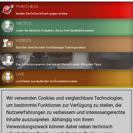
PLAYCHESS
Spielen Sie Online Schach gegen andere
TACTICS
Lösen Sie taktische Aufgaben, die zu Ihrer Spielstärke passen
VIDEOS
Stunden über Stunden hochklassiger Trainingsvideos
FRITZ
Das Schachprogramm, das wie ein Mensch spielt. Mit guten Tipps
LIVE
Live Partien aus laufenden Großmeisterturnieren
OPENINGS
Wir verwenden Cookies und vergleichbare Technologien,
Erfassen und Üben Sie Ihr Eröffnungsrepertoire
um bestimmte Funktionen zur Verfügung zu stellen, die
DATABASE
Nutzererfahrungen zu verbessern und interessengerechte
Acht Millionen starke Partien
Inhalte auszuspielen. Abhängig von ihrem
MYGAMES
Verwendungszweck können dabei neben technisch
Speichern und analysieren Sie eigene Partien in der Cloud