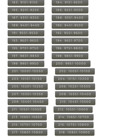
183: 9101-9150
184: 9151-9200
185: 9201-9250
186: 9251-9300
187: 9301-9350
188: 9351-9400
189: 9401-9450
190: 9451-9500
191: 9501-9550
192: 9551-9600
193: 9601-9650
194: 9651-9700
195: 9701-9750
196: 9751-9800
197: 9801-9850
198: 9851-9900
199: 9901-9950
200: 9951-10000
201: 10001-10050
202: 10051-10100
203: 10101-10150
204: 10151-10200
205: 10201-10250
206: 10251-10300
207: 10301-10350
208: 10351-10400
209: 10401-10450
210: 10451-10500
211: 10501-10550
212: 10551-10600
213: 10601-10650
214: 10651-10700
215: 10701-10750
216: 10751-10800
217: 10801-10850
218: 10851-10900