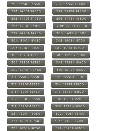
291: 14501-14550
292: 14551-14600
293: 14601-14650
294: 14651-14700
295: 14701-14750
296: 14751-14800
297: 14801-14850
298: 14851-14900
299: 14901-14950
300: 14951-15000
301: 15001-15050
302: 15051-15100
303: 15101-15150
304: 15151-15200
305: 15201-15250
306: 15251-15300
307: 15301-15350
308: 15351-15400
309: 15401-15450
310: 15451-15500
311: 15501-15550
312: 15551-15600
313: 15601-15650
314: 15651-15700
315: 15701-15750
316: 15751-15800
317: 15801-15850
318: 15851-15900
319: 15901-15950
320: 15951-16000
321: 16001-16050
322: 16051-16100
323: 16101-16150
324: 16151-16200
325: 16201-16250
326: 16251-16300