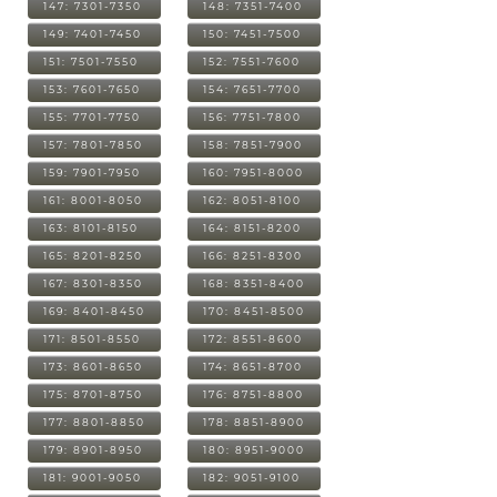
147: 7301-7350
148: 7351-7400
149: 7401-7450
150: 7451-7500
151: 7501-7550
152: 7551-7600
153: 7601-7650
154: 7651-7700
155: 7701-7750
156: 7751-7800
157: 7801-7850
158: 7851-7900
159: 7901-7950
160: 7951-8000
161: 8001-8050
162: 8051-8100
163: 8101-8150
164: 8151-8200
165: 8201-8250
166: 8251-8300
167: 8301-8350
168: 8351-8400
169: 8401-8450
170: 8451-8500
171: 8501-8550
172: 8551-8600
173: 8601-8650
174: 8651-8700
175: 8701-8750
176: 8751-8800
177: 8801-8850
178: 8851-8900
179: 8901-8950
180: 8951-9000
181: 9001-9050
182: 9051-9100