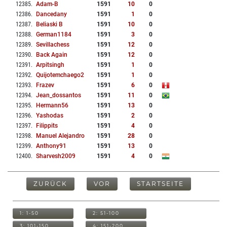
12385
.
Adam-B
1591
10
0
12386
.
Dancedany
1591
1
0
12387
.
Beliaski B
1591
10
0
12388
.
German1184
1591
3
0
12389
.
Sevillachess
1591
12
0
12390
.
Back Again
1591
12
0
12391
.
Arpitsingh
1591
1
0
12392
.
Quijotemchaego2
1591
1
0
12393
.
Frazev
1591
6
0
12394
.
Jean_dossantos
1591
11
0
12395
.
Hermann56
1591
13
0
12396
.
Yashodas
1591
2
0
12397
.
Filippits
1591
4
0
12398
.
Manuel Alejandro
1591
28
0
12399
.
Anthony91
1591
13
0
12400
.
Sharvesh2009
1591
4
0
ZURÜCK
VOR
STARTSEITE
1: 1-50
2: 51-100
3: 101-150
4: 151-200