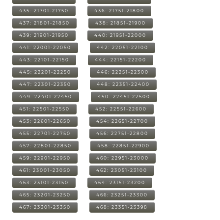
435: 21701-21750
436: 21751-21800
437: 21801-21850
438: 21851-21900
439: 21901-21950
440: 21951-22000
441: 22001-22050
442: 22051-22100
443: 22101-22150
444: 22151-22200
445: 22201-22250
446: 22251-22300
447: 22301-22350
448: 22351-22400
449: 22401-22450
450: 22451-22500
451: 22501-22550
452: 22551-22600
453: 22601-22650
454: 22651-22700
455: 22701-22750
456: 22751-22800
457: 22801-22850
458: 22851-22900
459: 22901-22950
460: 22951-23000
461: 23001-23050
462: 23051-23100
463: 23101-23150
464: 23151-23200
465: 23201-23250
466: 23251-23300
467: 23301-23350
468: 23351-23398