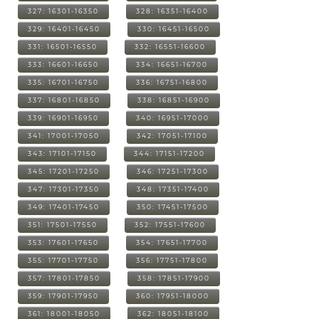
327: 16301-16350
328: 16351-16400
329: 16401-16450
330: 16451-16500
331: 16501-16550
332: 16551-16600
333: 16601-16650
334: 16651-16700
335: 16701-16750
336: 16751-16800
337: 16801-16850
338: 16851-16900
339: 16901-16950
340: 16951-17000
341: 17001-17050
342: 17051-17100
343: 17101-17150
344: 17151-17200
345: 17201-17250
346: 17251-17300
347: 17301-17350
348: 17351-17400
349: 17401-17450
350: 17451-17500
351: 17501-17550
352: 17551-17600
353: 17601-17650
354: 17651-17700
355: 17701-17750
356: 17751-17800
357: 17801-17850
358: 17851-17900
359: 17901-17950
360: 17951-18000
361: 18001-18050
362: 18051-18100