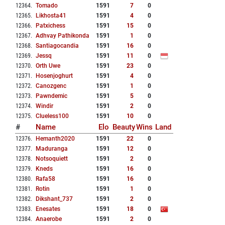
12364
.
Tomado
1591
7
0
12365
.
Likhosta41
1591
4
0
12366
.
Patxichess
1591
15
0
12367
.
Adhvay Pathikonda
1591
1
0
12368
.
Santiagocandia
1591
16
0
12369
.
Jessq
1591
11
0
12370
.
Orth Uwe
1591
23
0
12371
.
Hosenjoghurt
1591
4
0
12372
.
Canozgenc
1591
1
0
12373
.
Pawndemic
1591
5
0
12374
.
Windir
1591
2
0
12375
.
Clueless100
1591
10
0
#
Name
Elo
Beauty
Wins
Land
12376
.
Hemanth2020
1591
22
0
12377
.
Maduranga
1591
12
0
12378
.
Notsoquiett
1591
2
0
12379
.
Kneds
1591
16
0
12380
.
Rafa58
1591
16
0
12381
.
Rotin
1591
1
0
12382
.
Dikshant_737
1591
2
0
12383
.
Enesates
1591
18
0
12384
.
Anaerobe
1591
2
0