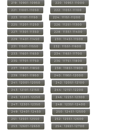
219: 10901-10950
220: 10951-11000
221: 11001-11050
222: 11051-11100
223: 11101-11150
224: 11151-11200
225: 11201-11250
226: 11251-11300
227: 11301-11350
228: 11351-11400
229: 11401-11450
230: 11451-11500
231: 11501-11550
232: 11551-11600
233: 11601-11650
234: 11651-11700
235: 11701-11750
236: 11751-11800
237: 11801-11850
238: 11851-11900
239: 11901-11950
240: 11951-12000
241: 12001-12050
242: 12051-12100
243: 12101-12150
244: 12151-12200
245: 12201-12250
246: 12251-12300
247: 12301-12350
248: 12351-12400
249: 12401-12450
250: 12451-12500
251: 12501-12550
252: 12551-12600
253: 12601-12650
254: 12651-12700