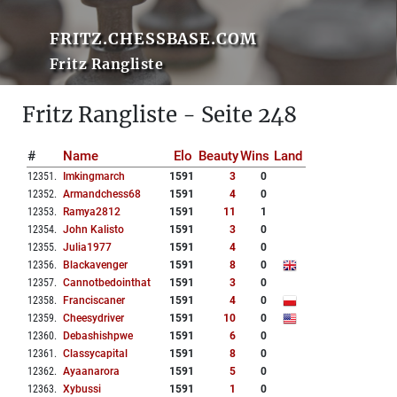
FRITZ.CHESSBASE.COM
Fritz Rangliste
Fritz Rangliste - Seite 248
#
Name
Elo
Beauty
Wins
Land
12351
.
Imkingmarch
1591
3
0
12352
.
Armandchess68
1591
4
0
12353
.
Ramya2812
1591
11
1
12354
.
John Kalisto
1591
3
0
12355
.
Julia1977
1591
4
0
12356
.
Blackavenger
1591
8
0
12357
.
Cannotbedointhat
1591
3
0
12358
.
Franciscaner
1591
4
0
12359
.
Cheesydriver
1591
10
0
12360
.
Debashishpwe
1591
6
0
12361
.
Classycapital
1591
8
0
12362
.
Ayaanarora
1591
5
0
12363
.
Xybussi
1591
1
0