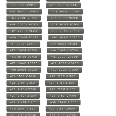
399: 19901-19950
400: 19951-20000
401: 20001-20050
402: 20051-20100
403: 20101-20150
404: 20151-20200
405: 20201-20250
406: 20251-20300
407: 20301-20350
408: 20351-20400
409: 20401-20450
410: 20451-20500
411: 20501-20550
412: 20551-20600
413: 20601-20650
414: 20651-20700
415: 20701-20750
416: 20751-20800
417: 20801-20850
418: 20851-20900
419: 20901-20950
420: 20951-21000
421: 21001-21050
422: 21051-21100
423: 21101-21150
424: 21151-21200
425: 21201-21250
426: 21251-21300
427: 21301-21350
428: 21351-21400
429: 21401-21450
430: 21451-21500
431: 21501-21550
432: 21551-21600
433: 21601-21650
434: 21651-21700