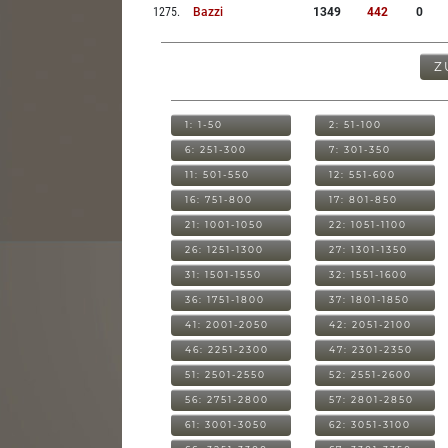
1275
.
Bazzi
1349
442
0
Z
1: 1-50
2: 51-100
6: 251-300
7: 301-350
11: 501-550
12: 551-600
16: 751-800
17: 801-850
21: 1001-1050
22: 1051-1100
26: 1251-1300
27: 1301-1350
31: 1501-1550
32: 1551-1600
36: 1751-1800
37: 1801-1850
41: 2001-2050
42: 2051-2100
46: 2251-2300
47: 2301-2350
51: 2501-2550
52: 2551-2600
56: 2751-2800
57: 2801-2850
61: 3001-3050
62: 3051-3100