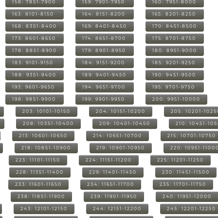
158: 7851-7900
159: 7901-7950
160: 7951-8000
163: 8101-8150
164: 8151-8200
165: 8201-8250
168: 8351-8400
169: 8401-8450
170: 8451-8500
173: 8601-8650
174: 8651-8700
175: 8701-8750
178: 8851-8900
179: 8901-8950
180: 8951-9000
183: 9101-9150
184: 9151-9200
185: 9201-9250
188: 9351-9400
189: 9401-9450
190: 9451-9500
193: 9601-9650
194: 9651-9700
195: 9701-9750
198: 9851-9900
199: 9901-9950
200: 9951-10000
203: 10101-10150
204: 10151-10200
205: 10201-1025
208: 10351-10400
209: 10401-10450
210: 10451-10
213: 10601-10650
214: 10651-10700
215: 10701-10750
218: 10851-10900
219: 10901-10950
220: 10951-1100
223: 11101-11150
224: 11151-11200
225: 11201-11250
228: 11351-11400
229: 11401-11450
230: 11451-11500
233: 11601-11650
234: 11651-11700
235: 11701-11750
238: 11851-11900
239: 11901-11950
240: 11951-12000
243: 12101-12150
244: 12151-12200
245: 12201-12250