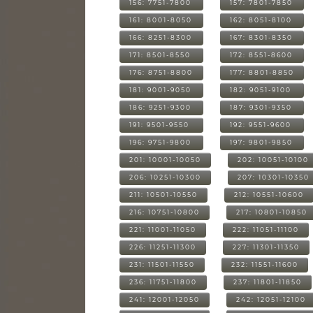
156: 7751-7800
157: 7801-7850
161: 8001-8050
162: 8051-8100
166: 8251-8300
167: 8301-8350
171: 8501-8550
172: 8551-8600
176: 8751-8800
177: 8801-8850
181: 9001-9050
182: 9051-9100
186: 9251-9300
187: 9301-9350
191: 9501-9550
192: 9551-9600
196: 9751-9800
197: 9801-9850
201: 10001-10050
202: 10051-10100
206: 10251-10300
207: 10301-10350
211: 10501-10550
212: 10551-10600
216: 10751-10800
217: 10801-10850
221: 11001-11050
222: 11051-11100
226: 11251-11300
227: 11301-11350
231: 11501-11550
232: 11551-11600
236: 11751-11800
237: 11801-11850
241: 12001-12050
242: 12051-12100