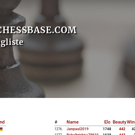
CHESSBASE.COM
gliste
nd
#
Name
Elo
Beauty
Win
1276
.
Janpaul2019
1748
442
4