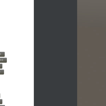
0
500
0