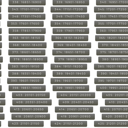
338: 16851-16900
339: 16901-16950
340: 16951-1700
343: 17101-17150
344: 17151-17200
345: 17201-17250
348: 17351-17400
349: 17401-17450
350: 17451-1750
353: 17601-17650
354: 17651-17700
355: 17701-17750
358: 17851-17900
359: 17901-17950
360: 17951-1800
363: 18101-18150
364: 18151-18200
365: 18201-1825
368: 18351-18400
369: 18401-18450
370: 18451-185
373: 18601-18650
374: 18651-18700
375: 18701-1875
378: 18851-18900
379: 18901-18950
380: 18951-19
383: 19101-19150
384: 19151-19200
385: 19201-19250
388: 19351-19400
389: 19401-19450
390: 19451-195
393: 19601-19650
394: 19651-19700
395: 19701-19750
398: 19851-19900
399: 19901-19950
400: 19951-200
0
403: 20101-20150
404: 20151-20200
405: 20201-
0
408: 20351-20400
409: 20401-20450
410: 20451
413: 20601-20650
414: 20651-20700
415: 20701-2
0
418: 20851-20900
419: 20901-20950
420: 20951-
423: 21101-21150
424: 21151-21200
425: 21201-21250