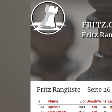
FRITZ.
Fritz Ran
Fritz Rangliste - Seite 26
#
Name
Elo
Beauty
Wins
La
1251
.
Apehead
1441
450
14