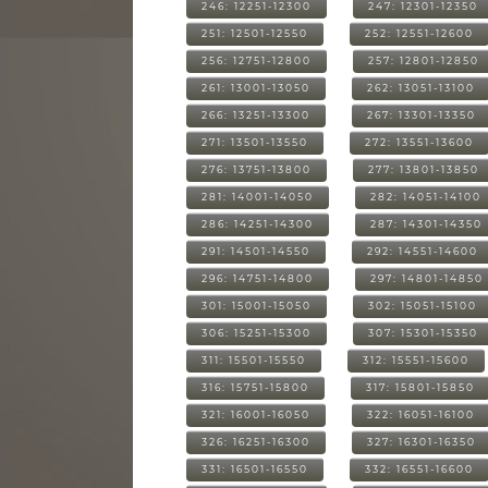
246: 12251-12300
247: 12301-12350
251: 12501-12550
252: 12551-12600
256: 12751-12800
257: 12801-12850
261: 13001-13050
262: 13051-13100
266: 13251-13300
267: 13301-13350
271: 13501-13550
272: 13551-13600
276: 13751-13800
277: 13801-13850
281: 14001-14050
282: 14051-14100
286: 14251-14300
287: 14301-14350
291: 14501-14550
292: 14551-14600
296: 14751-14800
297: 14801-14850
301: 15001-15050
302: 15051-15100
306: 15251-15300
307: 15301-15350
311: 15501-15550
312: 15551-15600
316: 15751-15800
317: 15801-15850
321: 16001-16050
322: 16051-16100
326: 16251-16300
327: 16301-16350
331: 16501-16550
332: 16551-16600