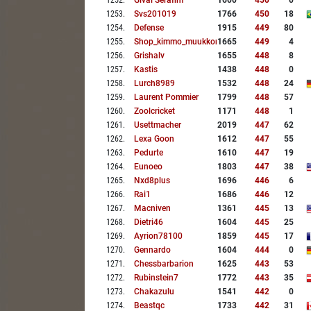
1252
.
Gival Serafim
1600
450
0
1253
.
Svs201019
1766
450
18
1254
.
Defense
1915
449
80
1255
.
Shop_kimmo_muukkonen
1665
449
4
1256
.
Grishalv
1655
448
8
1257
.
Kastis
1438
448
0
1258
.
Lurch8989
1532
448
24
1259
.
Laurent Pommier
1799
448
57
1260
.
Zoolcricket
1171
448
1
1261
.
Usettmacher
2019
447
62
1262
.
Lexa Goon
1612
447
55
1263
.
Pedurte
1610
447
19
1264
.
Eunoeo
1803
447
38
1265
.
Nxd8plus
1696
446
6
1266
.
Rai1
1686
446
12
1267
.
Macniven
1361
445
13
1268
.
Dietri46
1604
445
25
1269
.
Ayrion78100
1859
445
17
1270
.
Gennardo
1604
444
0
1271
.
Chessbarbarion
1625
443
53
1272
.
Rubinstein7
1772
443
35
1273
.
Chakazulu
1541
442
0
1274
.
Beastqc
1733
442
31