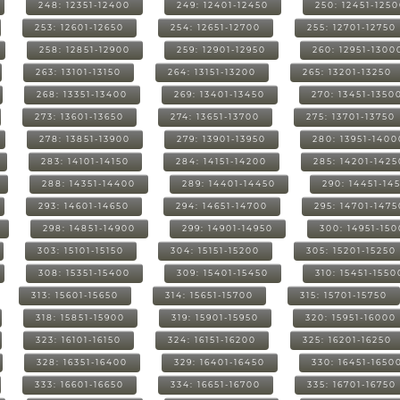
248: 12351-12400
249: 12401-12450
250: 12451-125
253: 12601-12650
254: 12651-12700
255: 12701-12750
258: 12851-12900
259: 12901-12950
260: 12951-1300
263: 13101-13150
264: 13151-13200
265: 13201-13250
268: 13351-13400
269: 13401-13450
270: 13451-1350
273: 13601-13650
274: 13651-13700
275: 13701-13750
278: 13851-13900
279: 13901-13950
280: 13951-1400
283: 14101-14150
284: 14151-14200
285: 14201-1425
288: 14351-14400
289: 14401-14450
290: 14451-14
293: 14601-14650
294: 14651-14700
295: 14701-1475
298: 14851-14900
299: 14901-14950
300: 14951-15
303: 15101-15150
304: 15151-15200
305: 15201-15250
308: 15351-15400
309: 15401-15450
310: 15451-1550
313: 15601-15650
314: 15651-15700
315: 15701-15750
318: 15851-15900
319: 15901-15950
320: 15951-16000
323: 16101-16150
324: 16151-16200
325: 16201-16250
328: 16351-16400
329: 16401-16450
330: 16451-1650
333: 16601-16650
334: 16651-16700
335: 16701-16750