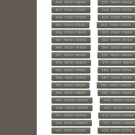
336: 16751-16800
337: 16801-16850
341: 17001-17050
342: 17051-17100
346: 17251-17300
347: 17301-17350
351: 17501-17550
352: 17551-17600
356: 17751-17800
357: 17801-17850
361: 18001-18050
362: 18051-18100
366: 18251-18300
367: 18301-18350
371: 18501-18550
372: 18551-18600
376: 18751-18800
377: 18801-18850
381: 19001-19050
382: 19051-19100
386: 19251-19300
387: 19301-19350
391: 19501-19550
392: 19551-19600
396: 19751-19800
397: 19801-19850
401: 20001-20050
402: 20051-2010
406: 20251-20300
407: 20301-2035
411: 20501-20550
412: 20551-20600
416: 20751-20800
417: 20801-2085
421: 21001-21050
422: 21051-21100