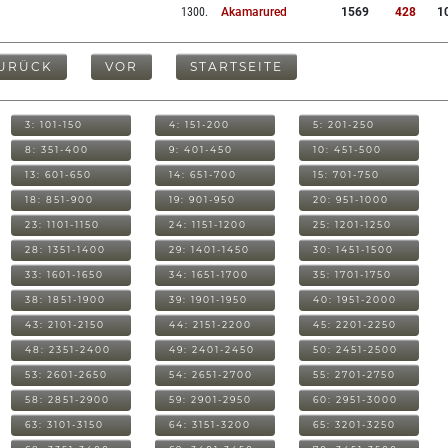
1300
.
Akamarured
1569
428
1
URÜCK
VOR
STARTSEITE
3: 101-150
4: 151-200
5: 201-250
8: 351-400
9: 401-450
10: 451-500
13: 601-650
14: 651-700
15: 701-750
18: 851-900
19: 901-950
20: 951-1000
23: 1101-1150
24: 1151-1200
25: 1201-1250
28: 1351-1400
29: 1401-1450
30: 1451-1500
33: 1601-1650
34: 1651-1700
35: 1701-1750
38: 1851-1900
39: 1901-1950
40: 1951-2000
43: 2101-2150
44: 2151-2200
45: 2201-2250
48: 2351-2400
49: 2401-2450
50: 2451-2500
53: 2601-2650
54: 2651-2700
55: 2701-2750
58: 2851-2900
59: 2901-2950
60: 2951-3000
63: 3101-3150
64: 3151-3200
65: 3201-3250