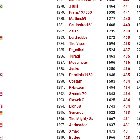
1277
.
Rahulkrishna78910
1638
442
1278
.
Jsulli
1464
441
1
1279
.
Franz197550
1930
441
4
1280
.
Mathes69
1277
440
1281
.
Southstreet61
1468
440
1
1282
.
Aziad
1735
439
1
1283
.
Lordnobby
1272
438
1284
.
The Viper
1594
438
3
1285
.
De_mihai
1524
437
2
1286
.
Turadj
1463
436
1
1287
.
Moysmous
1606
436
1
1288
.
Jusko
1250
436
1289
.
Damilola1950
1648
435
1
1290
.
Costam
1683
434
2
1291
.
Rybiszon
1454
434
2
1292
.
Svennis70
1343
434
1293
.
Slawek G
1425
434
1294
.
Lion08
1743
434
1295
.
Senendc
1522
433
1296
.
The Mighty Ss
1667
431
4
1297
.
Andreadoc
1637
431
3
1298
.
Xmax
1473
431
1299
.
Budge
1966
428
4