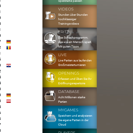
2
Spielstärke passen
8
VIDEOS
1
Stunden über Stunden
0
hochklassiger
3
Trainingsvideos
1
FRITZ
0
Das Schachprogramm,
7
das wie ein Mensch spielt.
Mit guten Tipps
2
1
LIVE
5
Live Partien aus laufenden
Großmeisterturnieren
0
2
OPENINGS
4
Erfassen und Üben Sie Ihr
4
Eröffnungsrepertoire
3
DATABASE
8
Acht Millionen starke
8
Partien
4
MYGAMES
6
Speichern und analysieren
5
Sie eigene Partien in der
7
Cloud
3
PLAYERS