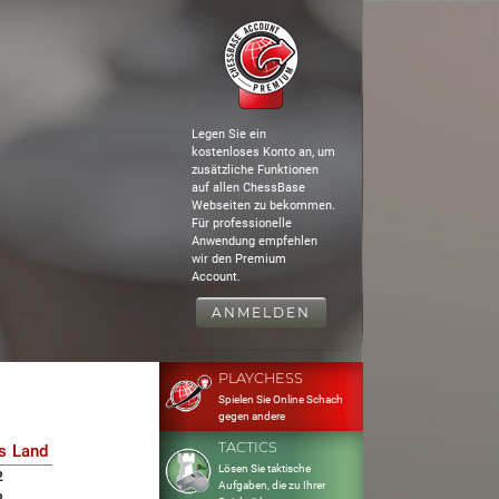
Legen Sie ein
kostenloses Konto an, um
zusätzliche Funktionen
auf allen ChessBase
Webseiten zu bekommen.
Für professionelle
Anwendung empfehlen
wir den Premium
Account.
ANMELDEN
PLAYCHESS
Spielen Sie Online Schach
gegen andere
TACTICS
s
Land
Lösen Sie taktische
2
Aufgaben, die zu Ihrer