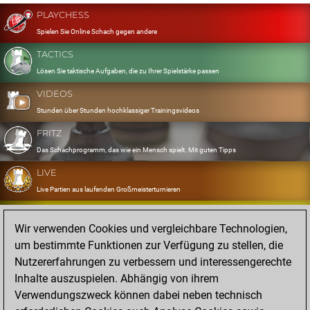
PLAYCHESS
Spielen Sie Online Schach gegen andere
TACTICS
Lösen Sie taktische Aufgaben, die zu Ihrer Spielstärke passen
VIDEOS
Stunden über Stunden hochklassiger Trainingsvideos
FRITZ
Das Schachprogramm, das wie ein Mensch spielt. Mit guten Tipps
LIVE
Live Partien aus laufenden Großmeisterturnieren
OPENINGS
Wir verwenden Cookies und vergleichbare Technologien,
Erfassen und Üben Sie Ihr Eröffnungsrepertoire
um bestimmte Funktionen zur Verfügung zu stellen, die
DATABASE
Nutzererfahrungen zu verbessern und interessengerechte
Acht Millionen starke Partien
Inhalte auszuspielen. Abhängig von ihrem
MYGAMES
Verwendungszweck können dabei neben technisch
Speichern und analysieren Sie eigene Partien in der Cloud