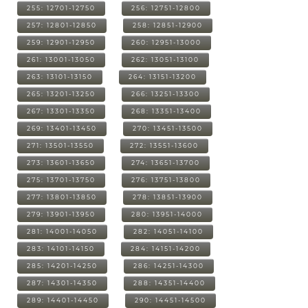
255: 12701-12750
256: 12751-12800
257: 12801-12850
258: 12851-12900
259: 12901-12950
260: 12951-13000
261: 13001-13050
262: 13051-13100
263: 13101-13150
264: 13151-13200
265: 13201-13250
266: 13251-13300
267: 13301-13350
268: 13351-13400
269: 13401-13450
270: 13451-13500
271: 13501-13550
272: 13551-13600
273: 13601-13650
274: 13651-13700
275: 13701-13750
276: 13751-13800
277: 13801-13850
278: 13851-13900
279: 13901-13950
280: 13951-14000
281: 14001-14050
282: 14051-14100
283: 14101-14150
284: 14151-14200
285: 14201-14250
286: 14251-14300
287: 14301-14350
288: 14351-14400
289: 14401-14450
290: 14451-14500