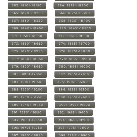
363: 18101-18150
364: 18151-18200
365: 18201-18250
366: 18251-18300
367: 18301-18350
368: 18351-18400
369: 18401-18450
370: 18451-18500
371: 18501-18550
372: 18551-18600
373: 18601-18650
374: 18651-18700
375: 18701-18750
376: 18751-18800
377: 18801-18850
378: 18851-18900
379: 18901-18950
380: 18951-19000
381: 19001-19050
382: 19051-19100
383: 19101-19150
384: 19151-19200
385: 19201-19250
386: 19251-19300
387: 19301-19350
388: 19351-19400
389: 19401-19450
390: 19451-19500
391: 19501-19550
392: 19551-19600
393: 19601-19650
394: 19651-19700
395: 19701-19750
396: 19751-19800
397: 19801-19850
398: 19851-19900