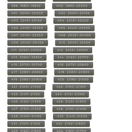
399: 19901-19950
400: 19951-20000
401: 20001-20050
402: 20051-20100
403: 20101-20150
404: 20151-20200
405: 20201-20250
406: 20251-20300
407: 20301-20350
408: 20351-20400
409: 20401-20450
410: 20451-20500
411: 20501-20550
412: 20551-20600
413: 20601-20650
414: 20651-20700
415: 20701-20750
416: 20751-20800
417: 20801-20850
418: 20851-20900
419: 20901-20950
420: 20951-21000
421: 21001-21050
422: 21051-21100
423: 21101-21150
424: 21151-21200
425: 21201-21250
426: 21251-21300
427: 21301-21350
428: 21351-21400
429: 21401-21450
430: 21451-21500
431: 21501-21550
432: 21551-21600
433: 21601-21650
434: 21651-21700