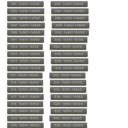
291: 14501-14550
292: 14551-14600
293: 14601-14650
294: 14651-14700
295: 14701-14750
296: 14751-14800
297: 14801-14850
298: 14851-14900
299: 14901-14950
300: 14951-15000
301: 15001-15050
302: 15051-15100
303: 15101-15150
304: 15151-15200
305: 15201-15250
306: 15251-15300
307: 15301-15350
308: 15351-15400
309: 15401-15450
310: 15451-15500
311: 15501-15550
312: 15551-15600
313: 15601-15650
314: 15651-15700
315: 15701-15750
316: 15751-15800
317: 15801-15850
318: 15851-15900
319: 15901-15950
320: 15951-16000
321: 16001-16050
322: 16051-16100
323: 16101-16150
324: 16151-16200
325: 16201-16250
326: 16251-16300