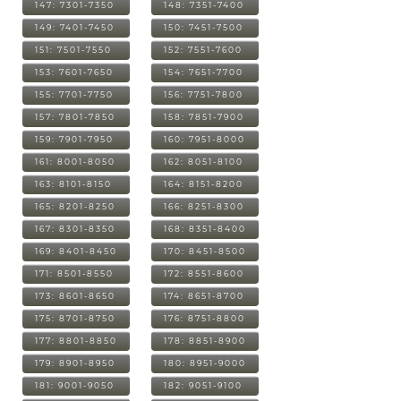
147: 7301-7350
148: 7351-7400
149: 7401-7450
150: 7451-7500
151: 7501-7550
152: 7551-7600
153: 7601-7650
154: 7651-7700
155: 7701-7750
156: 7751-7800
157: 7801-7850
158: 7851-7900
159: 7901-7950
160: 7951-8000
161: 8001-8050
162: 8051-8100
163: 8101-8150
164: 8151-8200
165: 8201-8250
166: 8251-8300
167: 8301-8350
168: 8351-8400
169: 8401-8450
170: 8451-8500
171: 8501-8550
172: 8551-8600
173: 8601-8650
174: 8651-8700
175: 8701-8750
176: 8751-8800
177: 8801-8850
178: 8851-8900
179: 8901-8950
180: 8951-9000
181: 9001-9050
182: 9051-9100