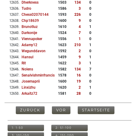
12635
.
Dherkness
1503
134
0
12636
.
Tudro
1586
3
0
12637
.
Chess02070144
1593
226
0
12638
.
Chp18639
1600
9
0
12639
.
Brunotluz
1610
4
1
12640
.
Darkonije
1524
7
0
12641
.
Viennapoker
1556
1
0
12642
.
Adamy12
1623
210
1
12643
.
Wegunddavon
1592
2
0
12644
.
Hansul
1459
9
1
12645
.
Rit
1622
3
1
12646
.
Nolens
1582
134
7
12647
.
Senalvishminfrancis
1578
16
0
12648
.
Josemaprii
1600
19
0
12649
.
Linxizhu
1620
2
1
12650
.
Arkaitz72
1581
28
0
ZURÜCK
VOR
STARTSEITE
1: 1-50
2: 51-100
3: 101-150
4: 151-200