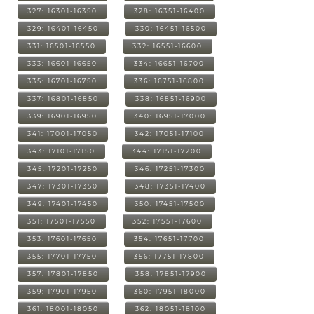
327: 16301-16350
328: 16351-16400
329: 16401-16450
330: 16451-16500
331: 16501-16550
332: 16551-16600
333: 16601-16650
334: 16651-16700
335: 16701-16750
336: 16751-16800
337: 16801-16850
338: 16851-16900
339: 16901-16950
340: 16951-17000
341: 17001-17050
342: 17051-17100
343: 17101-17150
344: 17151-17200
345: 17201-17250
346: 17251-17300
347: 17301-17350
348: 17351-17400
349: 17401-17450
350: 17451-17500
351: 17501-17550
352: 17551-17600
353: 17601-17650
354: 17651-17700
355: 17701-17750
356: 17751-17800
357: 17801-17850
358: 17851-17900
359: 17901-17950
360: 17951-18000
361: 18001-18050
362: 18051-18100