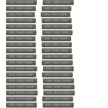
219: 10901-10950
220: 10951-11000
221: 11001-11050
222: 11051-11100
223: 11101-11150
224: 11151-11200
225: 11201-11250
226: 11251-11300
227: 11301-11350
228: 11351-11400
229: 11401-11450
230: 11451-11500
231: 11501-11550
232: 11551-11600
233: 11601-11650
234: 11651-11700
235: 11701-11750
236: 11751-11800
237: 11801-11850
238: 11851-11900
239: 11901-11950
240: 11951-12000
241: 12001-12050
242: 12051-12100
243: 12101-12150
244: 12151-12200
245: 12201-12250
246: 12251-12300
247: 12301-12350
248: 12351-12400
249: 12401-12450
250: 12451-12500
251: 12501-12550
252: 12551-12600
253: 12601-12650
254: 12651-12700