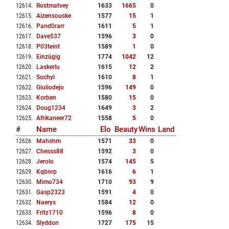
12614
.
Rostmatvey
1633
1665
0
12615
.
Aizensouske
1577
15
1
12616
.
Pand0rarr
1611
5
1
12617
.
Dave537
1596
3
0
12618
.
P03teint
1589
1
0
12619
.
Einzügig
1774
1042
12
12620
.
Laskerlu
1615
12
2
12621
.
Sochyl
1610
8
1
12622
.
Giuliodejo
1596
149
0
12623
.
Korben
1580
15
0
12624
.
Doug1234
1649
3
2
12625
.
Afrikaneer72
1558
5
0
#
Name
Elo
Beauty
Wins
Land
12626
.
Mahshm
1571
33
0
12627
.
Chesss88
1592
3
0
12628
.
Jerolo
1574
145
5
12629
.
Kqbnrp
1616
6
1
12630
.
Mimo734
1710
93
9
12631
.
Gasp2323
1591
4
0
12632
.
Naerys
1584
12
0
12633
.
Fritz1710
1596
8
0
12634
.
Slyddon
1727
175
15