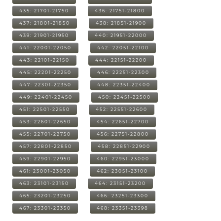
435: 21701-21750
436: 21751-21800
437: 21801-21850
438: 21851-21900
439: 21901-21950
440: 21951-22000
441: 22001-22050
442: 22051-22100
443: 22101-22150
444: 22151-22200
445: 22201-22250
446: 22251-22300
447: 22301-22350
448: 22351-22400
449: 22401-22450
450: 22451-22500
451: 22501-22550
452: 22551-22600
453: 22601-22650
454: 22651-22700
455: 22701-22750
456: 22751-22800
457: 22801-22850
458: 22851-22900
459: 22901-22950
460: 22951-23000
461: 23001-23050
462: 23051-23100
463: 23101-23150
464: 23151-23200
465: 23201-23250
466: 23251-23300
467: 23301-23350
468: 23351-23398