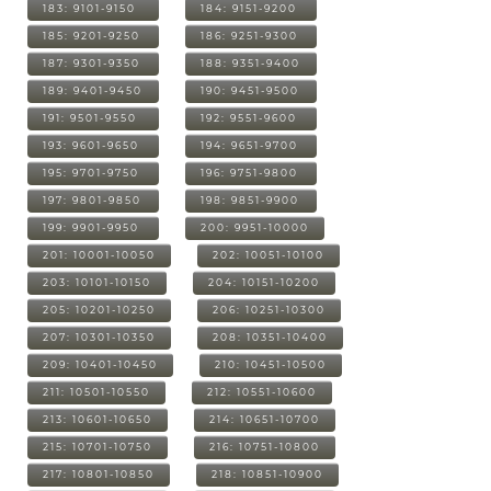
183: 9101-9150
184: 9151-9200
185: 9201-9250
186: 9251-9300
187: 9301-9350
188: 9351-9400
189: 9401-9450
190: 9451-9500
191: 9501-9550
192: 9551-9600
193: 9601-9650
194: 9651-9700
195: 9701-9750
196: 9751-9800
197: 9801-9850
198: 9851-9900
199: 9901-9950
200: 9951-10000
201: 10001-10050
202: 10051-10100
203: 10101-10150
204: 10151-10200
205: 10201-10250
206: 10251-10300
207: 10301-10350
208: 10351-10400
209: 10401-10450
210: 10451-10500
211: 10501-10550
212: 10551-10600
213: 10601-10650
214: 10651-10700
215: 10701-10750
216: 10751-10800
217: 10801-10850
218: 10851-10900