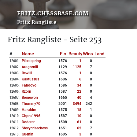
FRITZ.CHESSBASE.COM
Fritz Rangliste
Fritz Rangliste - Seite 253
#
Name
Elo
Beauty
Wins
Land
12601
.
Pferdspring
1576
1
0
12602
.
Aragorniii
1129
1125
7
12603
.
Rewilli
1576
1
0
12604
.
Kaktussus
1606
6
0
12605
.
Fahdoyo
1586
34
0
12606
.
Rzorn
1587
22
0
12607
.
Bienewon
1665
40
4
12608
.
Thommy70
2001
3494
242
12609
.
Haraldm
1575
18
1
12610
.
Chpra1996
1587
10
0
12611
.
Doderer
1508
61
0
12612
.
Stevycrisechess
1651
62
7
12613
.
Guenin
1605
3
0